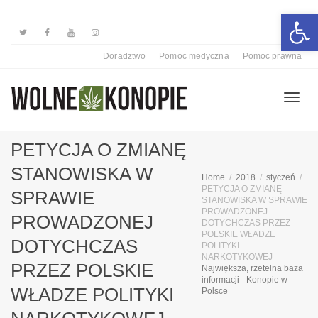
Otwórz 
Doradztwo
Pomoc medyczna
Pomoc prawna
Przełą
PETYCJA O ZMIANĘ
STANOWISKA W
Home
2018
styczeń
nawiga
PETYCJA O ZMIANĘ
SPRAWIE
STANOWISKA W SPRAWIE
PROWADZONEJ
PROWADZONEJ
DOTYCHCZAS PRZEZ
POLSKIE WŁADZE
DOTYCHCZAS
POLITYKI
NARKOTYKOWEJ
PRZEZ POLSKIE
Największa, rzetelna baza
informacji - Konopie w
WŁADZE POLITYKI
Polsce