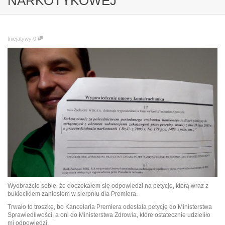
NARKOTYKOWEJ
Inicjatywy
0
Wyobraźcie sobie, że doczekałem się odpowiedzi na petycję, którą wraz z
bukiecikiem zaniosłem w sierpniu dla Premiera.
Trwało to troszkę, bo Kancelaria Premiera odesłała petycję do Ministerstwa
Sprawiedliwości, a oni do Ministerstwa Zdrowia, które ostatecznie udzieliło
mi odpowiedzi.