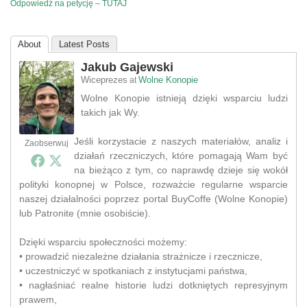
Odpowiedź na petycję
–
TUTAJ
About
Latest Posts
Jakub Gajewski
Wiceprezes
Wolne Konopie
at
Wolne Konopie istnieją dzięki wsparciu ludzi
takich jak Wy.
Jeśli korzystacie z naszych materiałów, analiz i
Zaobserwuj
działań rzeczniczych, które pomagają Wam być
na bieżąco z tym, co naprawdę dzieje się wokół
polityki konopnej w Polsce, rozważcie regularne wsparcie
naszej działalności poprzez portal BuyCoffe (Wolne Konopie)
lub Patronite (mnie osobiście).
Dzięki wsparciu społeczności możemy:
• prowadzić niezależne działania strażnicze i rzecznicze,
• uczestniczyć w spotkaniach z instytucjami państwa,
• nagłaśniać realne historie ludzi dotkniętych represyjnym
prawem,