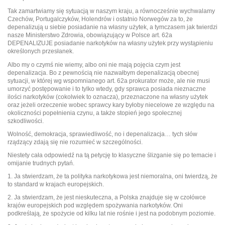
Tak zamartwiamy się sytuacją w naszym kraju, a równocześnie wychwalamy
Czechów, Portugalczyków, Holendrów i ostatnio Norwegów za to, że
depenalizują u siebie posiadanie na własny użytek, a tymczasem jak twierdzi
nasze Ministerstwo Zdrowia, obowiązujący w Polsce art. 62a
DEPENALIZUJE posiadanie narkotyków na własny użytek przy wystąpieniu
określonych przesłanek.
Albo my o czymś nie wiemy, albo oni nie mają pojęcia czym jest
depenalizacja. Bo z pewnością nie nazwałbym depenalizacją obecnej
sytuacji, w której wg wspomnianego art. 62a prokurator może, ale nie musi
umorzyć postępowanie i to tylko wtedy, gdy sprawca posiada nieznaczne
ilości narkotyków (cokolwiek to oznacza), przeznaczone na własny użytek
oraz jeżeli orzeczenie wobec sprawcy kary byłoby niecelowe ze względu na
okoliczności popełnienia czynu, a także stopień jego społecznej
szkodliwości.
Wolność, demokracja, sprawiedliwość, no i depenalizacja… tych słów
rządzący zdają się nie rozumieć w szczególności.
Niestety cała odpowiedź na tą petycję to klasyczne ślizganie się po temacie i
omijanie trudnych pytań.
1. Ja stwierdzam, że ta polityka narkotykowa jest niemoralna, oni twierdzą, że
to standard w krajach europejskich.
2. Ja stwierdzam, że jest nieskuteczna, a Polska znajduje się w czołówce
krajów europejskich pod względem spożywania narkotyków. Oni
podkreślają, że spożycie od kilku lat nie rośnie i jest na podobnym poziomie.