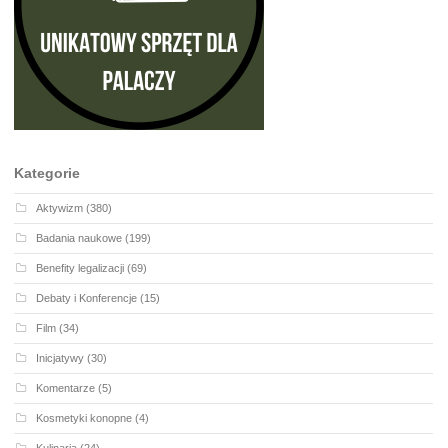
Kategorie
Aktywizm
(380)
Badania naukowe
(199)
Benefity legalizacji
(69)
Debaty i Konferencje
(15)
Film
(34)
Inicjatywy
(30)
Komentarze
(5)
Kosmetyki konopne
(4)
Kulinaria
(24)