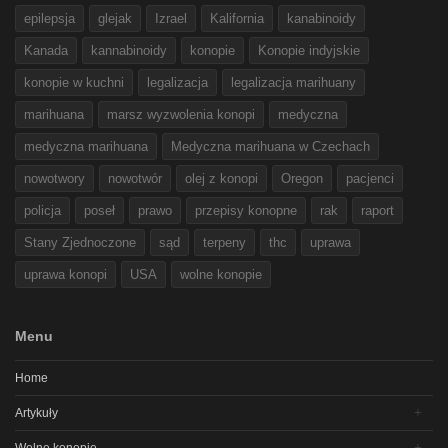
epilepsja
glejak
Izrael
Kalifornia
kanabinoidy
Kanada
kannabinoidy
konopie
Konopie indyjskie
konopie w kuchni
legalizacja
legalizacja marihuany
marihuana
marsz wyzwolenia konopi
medyczna
medyczna marihuana
Medyczna marihuana w Czechach
nowotwory
nowotwór
olej z konopi
Oregon
pacjenci
policja
poseł
prawo
przepisy konopne
rak
raport
Stany Zjednoczone
sąd
terpeny
thc
uprawa
uprawa konopi
USA
wolne konopie
Menu
Home
Artykuły