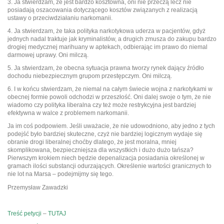
3. Ja stwierdzam, że jest bardzo kosztowna, oni nie przeczą lecz nie
posiadają oszacowania dotyczącego kosztów związanych z realizacją
ustawy o przeciwdziałaniu narkomanii.
4. Ja stwierdzam, że taka polityka narkotykowa uderza w pacjentów, gdyż
jednych nadal traktuje jak kryminalistów, a drugich zmusza do zakupu bardzo
drogiej medycznej marihuany w aptekach, odbierając im prawo do niemal
darmowej uprawy. Oni milczą.
5. Ja stwierdzam, że obecna sytuacja prawna tworzy rynek dający źródło
dochodu niebezpiecznym grupom przestępczym. Oni milczą.
6. I w końcu stwierdzam, że niemal na całym świecie wojna z narkotykami w
obecnej formie powoli odchodzi w przeszłość. Oni dalej swoje o tym, że nie
wiadomo czy polityka liberalna czy też może restrykcyjna jest bardziej
efektywna w walce z problemem narkomanii.
Ja im coś podpowiem. Jeśli uważacie, że nie udowodniono, aby jedno z tych
podejść było bardziej skuteczne, czyż nie bardziej logicznym wydaje się
obranie drogi liberalnej choćby dlatego, że jest moralna, mniej
skomplikowana, bezpieczniejsza dla wszystkich i dużo dużo tańsza?
Pierwszym krokiem niech będzie depenalizacja posiadania określonej w
gramach ilości substancji odurzających. Określenie wartości granicznych to
nie lot na Marsa – podejmijmy się tego.
Przemysław Zawadzki
Treść petycji
–
TUTAJ