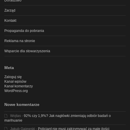
Doradztwo
Zarząd
Kontakt
Propaganda do pobrania
Reklama na stronie
Wsparcie dla stowarzyszenia
Meta
Zaloguj się
Kanał wpisów
Kanał komentarzy
WordPress.org
Nowe komentarze
Wojtas
-
92% czy 1,9%? Jak nagłówki zmieniają odbiór badań o
marihuanie
Jakub Gajewski
-
Policjant nie musi zatrzymywać za małe ilości