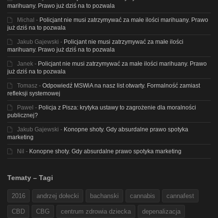
marihuany. Prawo już dziś na to pozwala
Michal
-
Policjant nie musi zatrzymywać za małe ilości marihuany. Prawo
już dziś na to pozwala
Jakub Gajewski
-
Policjant nie musi zatrzymywać za małe ilości
marihuany. Prawo już dziś na to pozwala
Janek
-
Policjant nie musi zatrzymywać za małe ilości marihuany. Prawo
już dziś na to pozwala
Tomasz
-
Odpowiedź MSWiA na nasz list otwarty. Formalność zamiast
refleksji systemowej
Pawel
-
Policja z Pisza: krytyka ustawy to zagrożenie dla moralności
publicznej?
Jakub Gajewski
-
Konopne shoty. Gdy absurdalne prawo spotyka
marketing
Nil
-
Konopne shoty. Gdy absurdalne prawo spotyka marketing
Tematy – Tagi
2016
andrzej dołecki
bachanski
cannabis
cannafest
CBD
CBG
centrum zdrowia dziecka
depenalizacja