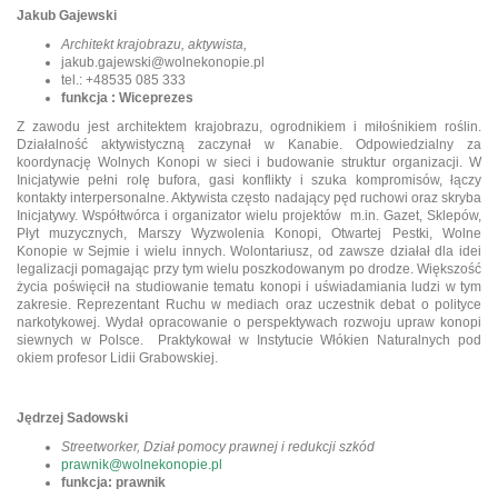
Jakub Gajewski
Architekt krajobrazu, aktywista,
jakub.gajewski@wolnekonopie.pl
tel.: +48535 085 333
funkcja : Wiceprezes
Z zawodu jest architektem krajobrazu, ogrodnikiem i miłośnikiem roślin.
Działalność aktywistyczną zaczynał w Kanabie. Odpowiedzialny za
koordynację Wolnych Konopi w sieci i budowanie struktur organizacji. W
Inicjatywie pełni rolę bufora, gasi konflikty i szuka kompromisów, łączy
kontakty interpersonalne. Aktywista często nadający pęd ruchowi oraz skryba
Inicjatywy. Współtwórca i organizator wielu projektów m.in. Gazet, Sklepów,
Płyt muzycznych, Marszy Wyzwolenia Konopi, Otwartej Pestki, Wolne
Konopie w Sejmie i wielu innych. Wolontariusz, od zawsze działał dla idei
legalizacji pomagając przy tym wielu poszkodowanym po drodze. Większość
życia poświęcił na studiowanie tematu konopi i uświadamiania ludzi w tym
zakresie. Reprezentant Ruchu w mediach oraz uczestnik debat o polityce
narkotykowej. Wydał opracowanie o perspektywach rozwoju upraw konopi
siewnych w Polsce. Praktykował w Instytucie Włókien Naturalnych pod
okiem profesor Lidii Grabowskiej.
Jędrzej Sadowski
Streetworker, Dział pomocy prawnej i redukcji szkód
prawnik@wolnekonopie.pl
funkcja: prawnik