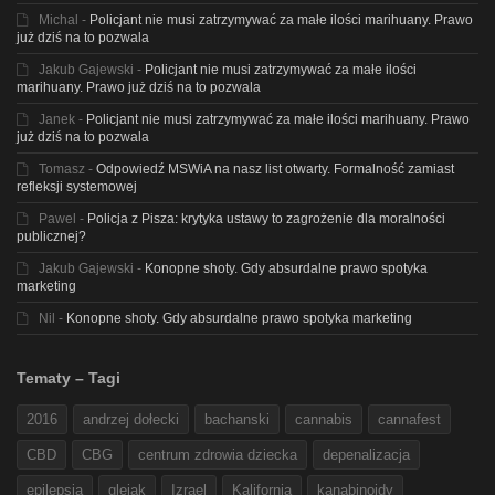
Michal
-
Policjant nie musi zatrzymywać za małe ilości marihuany. Prawo
już dziś na to pozwala
Jakub Gajewski
-
Policjant nie musi zatrzymywać za małe ilości
marihuany. Prawo już dziś na to pozwala
Janek
-
Policjant nie musi zatrzymywać za małe ilości marihuany. Prawo
już dziś na to pozwala
Tomasz
-
Odpowiedź MSWiA na nasz list otwarty. Formalność zamiast
refleksji systemowej
Pawel
-
Policja z Pisza: krytyka ustawy to zagrożenie dla moralności
publicznej?
Jakub Gajewski
-
Konopne shoty. Gdy absurdalne prawo spotyka
marketing
Nil
-
Konopne shoty. Gdy absurdalne prawo spotyka marketing
Tematy – Tagi
2016
andrzej dołecki
bachanski
cannabis
cannafest
CBD
CBG
centrum zdrowia dziecka
depenalizacja
epilepsja
glejak
Izrael
Kalifornia
kanabinoidy