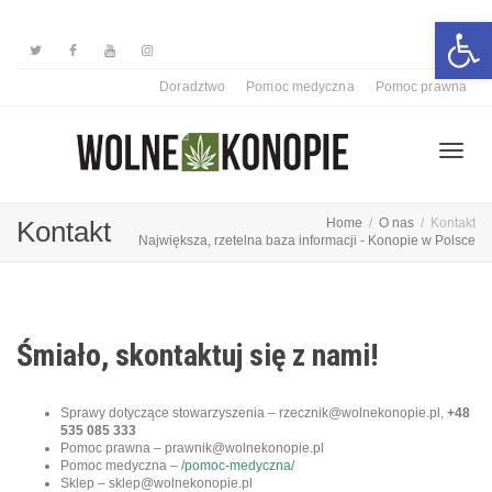
Otwórz 
Doradztwo
Pomoc medyczna
Pomoc prawna
Przełą
Kontakt
Home
O nas
Kontakt
Największa, rzetelna baza informacji - Konopie w Polsce
nawiga
Śmiało, skontaktuj się z nami!
Sprawy dotyczące stowarzyszenia – rzecznik
@wolnekonopie.pl,
+48
535 085 333
Pomoc prawna – prawnik@wolnekonopie.pl
Pomoc medyczna –
/pomoc-medyczna/
Sklep – sklep@wolnekonopie.pl