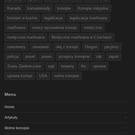
Kanada
kannabinoidy
konopie
Konopie indyjskie
konopie w kuchni
legalizacja
legalizacja marihuany
marihuana
marsz wyzwolenia konopi
medyczna
medyczna marihuana
Medyczna marihuana w Czechach
nowotwory
nowotwór
olej z konopi
Oregon
pacjenci
policja
poseł
prawo
przepisy konopne
rak
raport
Stany Zjednoczone
sąd
terpeny
thc
uprawa
uprawa konopi
USA
wolne konopie
Menu
Home
Artykuły
Wolne konopie