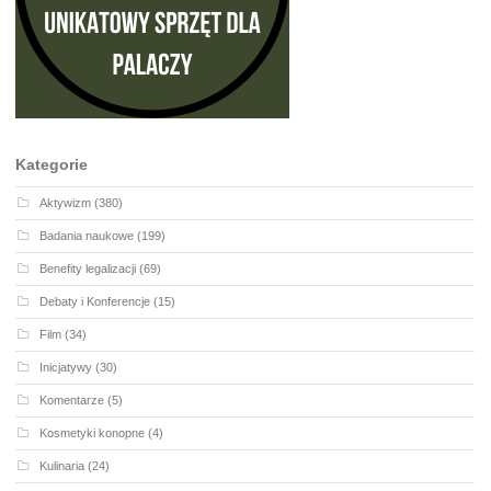
Kategorie
Aktywizm
(380)
Badania naukowe
(199)
Benefity legalizacji
(69)
Debaty i Konferencje
(15)
Film
(34)
Inicjatywy
(30)
Komentarze
(5)
Kosmetyki konopne
(4)
Kulinaria
(24)