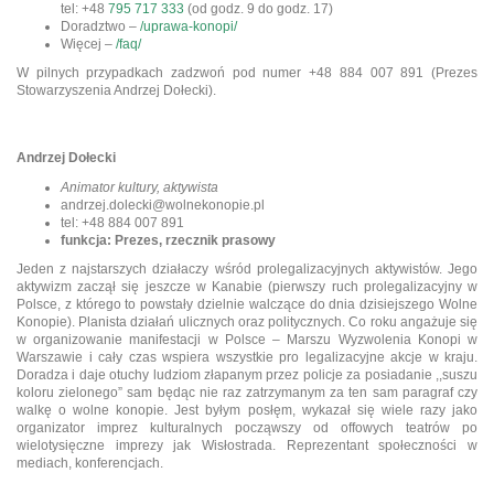
tel: +48
795 717 333
(od godz. 9 do godz. 17)
Doradztwo –
/uprawa-konopi/
Więcej –
/faq/
W pilnych przypadkach zadzwoń pod numer +48 884 007 891 (Prezes
Stowarzyszenia Andrzej Dołecki).
Andrzej Dołecki
Animator kultury, aktywista
andrzej.dolecki@wolnekonopie.pl
tel: +48 884 007 891
funkcja: Prezes, rzecznik prasowy
J
eden z najstarszych działaczy wśród prolegalizacyjnych aktywistów. Jego
aktywizm zaczął się jeszcze w Kanabie (pierwszy ruch prolegalizacyjny w
Polsce, z którego to powstały dzielnie walczące do dnia dzisiejszego Wolne
Konopie). Planista działań ulicznych oraz politycznych. Co roku angażuje się
w organizowanie manifestacji w Polsce – Marszu Wyzwolenia Konopi w
Warszawie i cały czas wspiera wszystkie pro legalizacyjne akcje w kraju.
Doradza i daje otuchy ludziom złapanym przez policje za posiadanie ,,suszu
koloru zielonego” sam będąc nie raz zatrzymanym za ten sam paragraf czy
walkę o wolne konopie. Jest byłym posłęm, wykazał się wiele razy jako
organizator imprez kulturalnych począwszy od offowych teatrów po
wielotysięczne imprezy jak Wisłostrada. Reprezentant społeczności w
mediach, konferencjach.