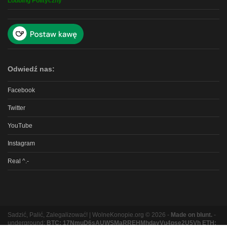
Lobbing Polityczny
Odwiedź nas:
Facebook
Twitter
YouTube
Instagram
Real ^.-
Sadzić, Palić, Zalegalizować! | WolneKonopie.org © 2026 -
Made on blunt.
-
underground:
BTC: 17NmuD6sAUWSMaRREHMhdavVu4pse2U5Vh ETH: