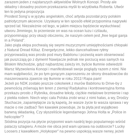
zarazem jeden z najstarszych aktywistów Wolnych Konopi. Prosty ale
składny i dosadny poziom przekazania myśli to wizytówka Roberta. Utwór
ten to jedyna propozycja
Prostest Song’u w języku angielskim, choć artysta pozostał przy polskim
patriotycznym akcencie. Uzyskany w ten sposób efekt przypomina nagrywki
sprzed lat. Niezależnie od tego, w jakim miejscu będziecie wysłuchiwać
utworu Jimmiego, to przeniesie on was na ocean luzu i czilautu,
przypominając przy okazji otoczeniu, że naszym celem jest „free legal ganja
in a Poland”.
Jako piąta ekipa pochwalą się swymi muzycznymi umiejętnościami chłopaki
z Natural Dread Killaz. Energetyczne, lekko dancehallowe rytmy
przyprowadzą was prosto pod mury Babilonu i pozwolą wam obserwować
jak puszczają go z dymem! Nawijacze jednak nie porzucą was samych na
Bliskim Wschodzie, gdyż najbardziej zależy im, byście tłumnie odwiedzili
Marsz Wyzwolenia Konopi i manifestowali swoje poglądy razem z nimi. Nie
mam wątpliwości, że po tym gorącym zaproszeniu ze strony dreadowców do
maszerowania zjawicie się tłumnie w roku 2011! Rapa pam!
Jeżeli po NDK zostało jeszcze cokolwiek z murów Babilonu to Drive-by z
pewnością zrównają ten teren z ziemią! Radykalna i kontrowersyjna forma
przekazu prosto z Rybnika, dosadne teksty, ciężkie metalowe brzmienie i rap
z piekła rodem. Niech więc cała Polska zrobi wraz z nimi hałas, a wy, Drodzy
Słuchacze, zapamiętajcie za tą kapelą, że wasze życie to wasza sprawa i wy
macie o nie zadbać! Ten kawałek powoduje, że ta płyta jest wyjątkowo
barwną składanką. Czy słyszeliście legendarnego Johna Holta w „Police in
helicopter”?
Siódma pozycja na płycie przypomni wam nastrój tego popularnego wśród
palaczy szlagieru. A może nie obca jest wam uprawa na outdoorze? Lucky
Loosers z kawałkiem „Holykoper” na pewno uspokoją wasze nerwy, jeżeli