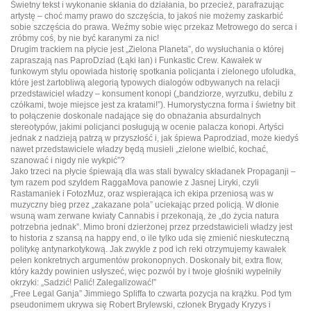
Świetny tekst i wykonanie skłania do działania, bo przecież, parafrazując
artystę – choć mamy prawo do szczęścia, to jakoś nie możemy zaskarbić
sobie szczęścia do prawa. Weźmy sobie więc przekaz Metrowego do serca i
zróbmy coś, by nie być karanymi za nic!
Drugim trackiem na płycie jest „Zielona Planeta”, do wysłuchania o której
zapraszają nas PaproDziad (Łąki łan) i Funkastic Crew. Kawałek w
funkowym stylu opowiada historię spotkania policjanta i zielonego ufoludka,
które jest żartobliwą alegorią typowych dialogów odbywanych na relacji
przedstawiciel władzy – konsument konopi („bandziorze, wyrzutku, debilu z
czółkami, twoje miejsce jest za kratami!”). Humorystyczna forma i świetny bit
to połączenie doskonale nadające się do obnażania absurdalnych
stereotypów, jakimi policjanci posługują w ocenie palacza konopi. Artyści
jednak z nadzieją patrzą w przyszłość i, jak śpiewa Paprodziad, może kiedyś
nawet przedstawiciele władzy będą musieli „zielone wielbić, kochać,
szanować i nigdy nie wykpić”?
Jako trzeci na płycie śpiewają dla was stali bywalcy składanek Propaganji –
tym razem pod szyldem RaggaMova panowie z Jasnej Liryki, czyli
Rastamaniek i FotozMuz, oraz wspierająca ich ekipa przeniosą was w
muzyczny bieg przez „zakazane pola” uciekając przed policją. W dłonie
wsuną wam zerwane kwiaty Cannabis i przekonają, że „do życia natura
potrzebna jednak”. Mimo broni dzierżonej przez przedstawicieli władzy jest
to historia z szansą na happy end, o ile tylko uda się zmienić nieskuteczną
politykę antynarkotykową. Jak zwykle z pod ich reki otrzymujemy kawałek
pełen konkretnych argumentów prokonopnych. Doskonały bit, extra flow,
który każdy powinien usłyszeć, więc pozwól by i twoje głośniki wypełniły
okrzyki: „Sadzić! Palić! Zalegalizować!”
„Free Legal Ganja” Jimmiego Spliffa to czwarta pozycja na krążku. Pod tym
pseudonimem ukrywa się Robert Brylewski, członek Brygady Kryzys i