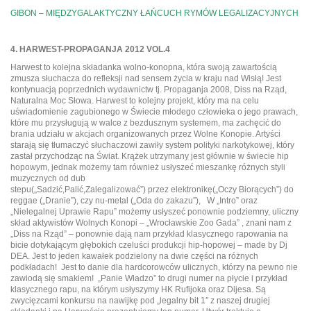
GIBON – MIĘDZYGALAKTYCZNY ŁAŃCUCH RYMÓW LEGALIZACYJNYCH
4. HARWEST-PROPAGANJA 2012 VOL.4
Harwest to kolejna składanka wolno-konopna, która swoją zawartością
zmusza słuchacza do refleksji nad sensem życia w kraju nad Wisłą! Jest
kontynuacją poprzednich wydawnictw tj. Propaganja 2008, Diss na Rząd,
Naturalna Moc Słowa. Harwest to kolejny projekt, który ma na celu
uświadomienie zagubionego w Świecie młodego człowieka o jego prawach,
które mu przysługują w walce z bezdusznym systemem, ma zachęcić do
brania udziału w akcjach organizowanych przez Wolne Konopie. Artyści
starają się tłumaczyć słuchaczowi zawiły system polityki narkotykowej, który
zastał przychodząc na Świat. Krążek utrzymany jest głównie w świecie hip
hopowym, jednak możemy
tam również usłyszeć mieszankę różnych styli
muzycznych od dub
stepu(„Sadzić,Palić,Zalegalizować”) przez elektronikę(„Oczy Biorących”) do
reggae („Dranie”), czy nu-metal („Oda do zakazu”), W „Intro” oraz
„Nielegalnej Uprawie Rapu” możemy usłyszeć ponownie podziemny, uliczny
skład aktywistów Wolnych Konopi – „Wrocławskie Zoo Gada” , znani nam z
„Diss na Rząd” – ponownie dają nam przykład klasycznego rapowania na
bicie dotykającym głębokich czeluści produkcji hip-hopowej – made by Dj
DEA. Jest to jeden kawałek podzielony na dwie części na różnych
podkładach! Jest to danie dla hardcorowców ulicznych, którzy na pewno nie
zawiodą się smakiem! „Panie Władzo” to drugi numer na płycie i przykład
klasycznego rapu, na którym usłyszymy HK Rufijoka oraz Dijesa. Są
zwycięzcami konkursu na nawijkę pod „legalny bit 1″ z naszej drugiej