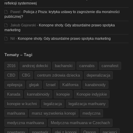
refleksji systemowej
Pawel
-
Policja z Pisza: krytyka ustawy to zagrożenie dla moralności
publicznej?
Jakub Gajewski
-
Konopne shoty. Gdy absurdalne prawo spotyka
marketing
Nil
-
Konopne shoty. Gdy absurdalne prawo spotyka marketing
Tematy – Tagi
2016
andrzej dołecki
bachanski
cannabis
cannafest
CBD
CBG
centrum zdrowia dziecka
depenalizacja
epilepsja
glejak
Izrael
Kalifornia
kanabinoidy
Kanada
kannabinoidy
konopie
Konopie indyjskie
konopie w kuchni
legalizacja
legalizacja marihuany
marihuana
marsz wyzwolenia konopi
medyczna
medyczna marihuana
Medyczna marihuana w Czechach
nowotwory
nowotwór
olej z konopi
Oregon
pacjenci