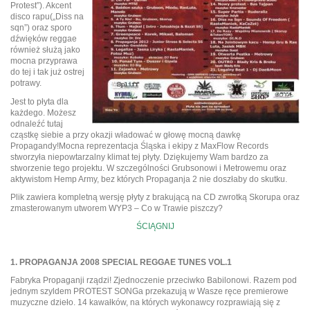
Protest”). Akcent
disco rapu(„Diss na
sqn”) oraz sporo
dźwięków reggae
również służą jako
mocna przyprawa
do tej i tak już ostrej
potrawy.
Jest to płyta dla
każdego. Możesz
odnaleźć tutaj
cząstkę siebie a przy okazji władować w głowę mocną dawkę
Propagandy!Mocna reprezentacja Śląska i ekipy z MaxFlow Records
stworzyła niepowtarzalny klimat tej płyty. Dziękujemy Wam bardzo za
stworzenie tego projektu. W szczególności Grubsonowi i Metrowemu oraz
aktywistom Hemp Army, bez których Propaganja 2 nie doszłaby do skutku.
Plik zawiera kompletną wersję płyty z brakującą na CD zwrotką Skorupa oraz
zmasterowanym utworem WYP3 – Co w Trawie piszczy?
ŚCIĄGNIJ
1. PROPAGANJA 2008 SPECIAL REGGAE TUNES VOL.1
Fabryka Propaganji rządzi! Zjednoczenie przeciwko Babilonowi. Razem pod
jednym szyldem PROTEST SONGa przekazują w Wasze ręce premierowe
muzyczne dzieło. 14 kawałków, na których wykonawcy rozprawiają się z