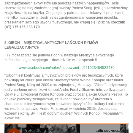
zaprzyjaźnionych aktywistów lub podczas naszych happeningów. Jeśli
chcesz się na niej znaleźć nagraj swoisty Protest Song, jeśli go zatwierdzimy
znajdziesz się na krążku. Obejmujemy patronat nad ciekawymi projektami,
nie tylko muzycznymi. Jeśli jesteś zainteresowany wsparciem projektu,
przesłaniem swojego utworu muzycznego, nie krepuj się i pisz na
rzecznik
(AT) 135.125.238.170.
5. GIBON – MIĘDZYGALAKTYCZNY ŁAŃCUCH RYMÓW
LEGALIZACYJNYCH
I TY możesz stać się jednym z ogniw naszego Międzygalaktycznego
Łańcucha Legalizacyjnego – dowiedz się w jaki sposób !!
www.facebook.com/notes/metrowy/mi…/921923484522470
“Gibon” jest kontynuacją muzycznych projektów pro legalizacyjnych, które
powstają od 2008r. pod okiem Stowarzyszenia Wolne Konopie oraz marki
Protest Song, którą od 2009 roku zajmuje się Metrowy. “Gibon” dedykowany
jest zmarłemu miłośnikowi konopi Andre Furst z Shanvre.info, ze Szwajcarii.
Od wielu lat wspierał Wolne Konopie oraz coroczną akcję Otwarta Pestka. To
on jako pierwszy zasugerował, że “Gibon” powinien być utworem o
charakterze międzynarodowym i powinien łączyć różne kultury i pokolenia
we wspólnej sprawie. Andre Furst zmarł w kwietniu 2015r. Jest dla nas
wzorem i ikoną. Był (i jest) dobrym duchem Wolnych Konopi i wspaniałym
aktywistą!