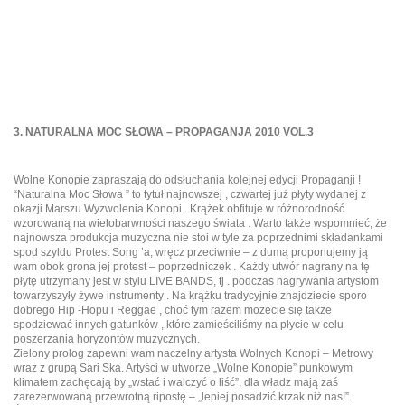
3. NATURALNA MOC SŁOWA – PROPAGANJA 2010 VOL.3
Wolne Konopie zapraszają do odsłuchania kolejnej edycji Propaganji !
“Naturalna Moc Słowa ” to tytuł najnowszej , czwartej już płyty wydanej z
okazji Marszu Wyzwolenia Konopi . Krążek obfituje w różnorodność
wzorowaną na wielobarwności naszego świata . Warto także wspomnieć, że
najnowsza produkcja muzyczna nie stoi w tyle za poprzednimi składankami
spod szyldu Protest Song ’a, wręcz przeciwnie – z dumą proponujemy ją
wam obok grona jej protest – poprzedniczek . Każdy utwór nagrany na tę
płytę utrzymany jest w stylu LIVE BANDS, tj . podczas nagrywania artystom
towarzyszyły żywe instrumenty . Na krążku tradycyjnie znajdziecie sporo
dobrego Hip -Hopu i Reggae , choć tym razem możecie się także
spodziewać innych gatunków , które zamieściliśmy na płycie w celu
poszerzania horyzontów muzycznych.
Zielony prolog zapewni wam naczelny artysta Wolnych Konopi – Metrowy
wraz z grupą Sari Ska. Artyści w utworze „Wolne Konopie” punkowym
klimatem zachęcają by „wstać i walczyć o liść”, dla władz mają zaś
zarezerwowaną przewrotną ripostę – „lepiej posadzić krzak niż nas!”.