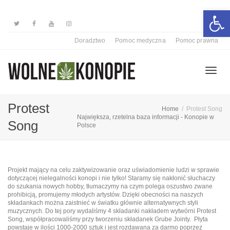
Otwórz 
Doradztwo
Pomoc medyczna
Pomoc prawna
Przełą
Protest
Home
Protest Song
Największa, rzetelna baza informacji - Konopie w
Song
Polsce
nawiga
P
rojekt mający na celu zaktywizowanie oraz uświadomienie ludzi w sprawie
dotyczącej nielegalności konopi i nie tylko! Staramy się nakłonić słuchaczy
do szukania nowych hobby, tłumaczymy na czym polega oszustwo zwane
prohibicją, promujemy młodych artystów.
Dzięki obecności na naszych
składankach można zaistnieć w światku głównie alternatywnych styli
muzycznych. Do tej pory wydaliśmy 4 składanki nakładem wytwórni Protest
Song, współpracowaliśmy przy tworzeniu składanek Grube Jointy. Płyta
powstaje w ilości 1000-2000 sztuk i jest rozdawana za darmo poprzez