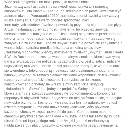
Więc podkręć głośniki na max i poczuj to razem z nimi!
Jeżeli gryzą was frustracje i niesprawiedliwości prawa to z pomocą
chłopaków z Geto Blasta & Jura Sound skręćcie z nich jointa. Jeżeli wierzyć
autorom utworu „Propaganja 2010” „najsłodsza sensi uwolni wtedy waszą
dusze z uwięzi”. Chyba warto chociaż spróbować, nie?
Inne rady tych składów również z pewnością przydadzą się odbiorcom płyty.
Artyści nakłaniają do świadomości i myślenia, bo przecież „prawda
niekoniecznie jest tam gdzie wielu”. Jeżeli dalej nie jesteście przekonani do
utworu numer jedenaście, to ja zapytam za muzykami – „czy za piwo się
zamyka? Bo za zioło tak… coś mi umyka”. Więc nie pozwólcie żeby umknęła
wam ta lekko teatralna perełka finiszująca wokalną cześć płyty.
„Naturalną Moc Słowa” wieńczy instrumentalny utwór „Smyrna”. Drum Freaks
& Wallis Buchanan poczęstują was orientalnymi smakami które towarzyszą
ganji w sytuacji, gdy nie potrzeba już żadnych słów. Jest to sativa i indica w
najczystszej muzycznie formie. Jeżeli posiadasz dobrą fajkę wodną to ułóż
się wygodnie w fotelu, odpal ją i rozkoszuj się przyjemnością słuchania
rytmów „Smyrnej”. W ramach ciekawostki warto wspomnieć, że ten kawałek
nagrany został w gdańskim kościele. I pomyśleć, że do czegoś
konstruktywnego przydały się wreszcie mury katolickiej instytucji.
„Naturalna Moc Słowa” jest jednym z projektów Wolnych Konopi poprzez
które staramy się szerzyć świadomość wśród konsumentów konopi oraz
niepalących obywateli świata. Znajdziesz na niej zarówno lekkie, melodyjne
nuty, ostre brzmienia, trochę punk’u i ska, lecz ten mix gatunkowy nie jest
dziełem przypadku – ma ona uniwersalny wydźwięk, który powinien
każdemu, choćby w części, przypaść do gustu. Całemu temu małemu
chaosowi przyświeca zaś jedna idea – muzyka i ganja tak samo łączy ludzi,
niezależnie od tego, jakiego rodzaju dźwięki i gatunki marihuany są
najbliższe sercu i płucu. Liczymy, iż kolejne składanki będą utrzymane na