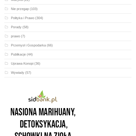
Nie przegap
(103)
Polityka i Prawo
(304)
Porady
(58)
prawo
(7)
Przemysł i Gospodarka
(66)
Publikacje
(44)
Uprawa Konopi
(36)
Wywiady
(57)