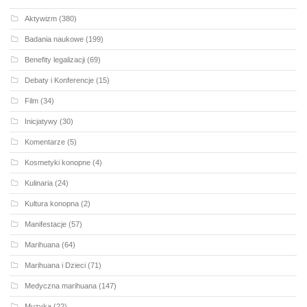
Aktywizm
(380)
Badania naukowe
(199)
Benefity legalizacji
(69)
Debaty i Konferencje
(15)
Film
(34)
Inicjatywy
(30)
Komentarze
(5)
Kosmetyki konopne
(4)
Kulinaria
(24)
Kultura konopna
(2)
Manifestacje
(57)
Marihuana
(64)
Marihuana i Dzieci
(71)
Medyczna marihuana
(147)
Muzyka
(22)