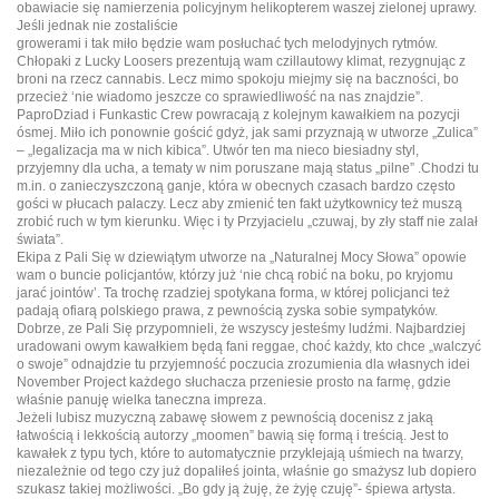
obawiacie się namierzenia policyjnym
helikopterem waszej zielonej uprawy.
Jeśli jednak nie zostaliście
growerami i tak miło będzie wam posłuchać tych melodyjnych rytmów.
Chłopaki z Lucky Loosers prezentują wam czillautowy klimat, rezygnując z
broni na rzecz cannabis. Lecz mimo spokoju miejmy się na baczności, bo
przecież ‘nie wiadomo jeszcze co sprawiedliwość na nas znajdzie”.
PaproDziad i Funkastic Crew powracają z kolejnym kawałkiem na pozycji
ósmej. Miło ich ponownie gościć gdyż, jak sami przyznają w utworze „Zulica”
– „legalizacja ma w nich kibica”. Utwór ten ma nieco biesiadny styl,
przyjemny dla ucha, a tematy w nim poruszane mają status „pilne” .Chodzi tu
m.in. o zanieczyszczoną ganje, która w obecnych czasach bardzo często
gości w płucach palaczy. Lecz aby zmienić ten fakt użytkownicy też muszą
zrobić ruch w tym kierunku. Więc i ty Przyjacielu „czuwaj, by zły staff nie zalał
świata”.
Ekipa z Pali Się w dziewiątym utworze na „Naturalnej Mocy Słowa” opowie
wam o buncie policjantów, którzy już ‘nie chcą robić na boku, po kryjomu
jarać jointów’. Ta trochę rzadziej spotykana forma, w której policjanci też
padają ofiarą polskiego prawa, z pewnością zyska sobie sympatyków.
Dobrze, ze Pali Się przypomnieli, że wszyscy jesteśmy ludźmi. Najbardziej
uradowani owym kawałkiem będą fani reggae, choć każdy, kto chce „walczyć
o swoje” odnajdzie tu przyjemność poczucia zrozumienia dla własnych idei
November Project każdego słuchacza przeniesie prosto na farmę, gdzie
właśnie panuję wielka taneczna impreza.
Jeżeli lubisz muzyczną zabawę słowem z pewnością docenisz z jaką
łatwością i lekkością autorzy „moomen” bawią się formą i treścią. Jest to
kawałek z typu tych, które to automatycznie przyklejają uśmiech na twarzy,
niezależnie od tego czy już dopaliłeś jointa, właśnie go smażysz lub dopiero
szukasz takiej możliwości. „Bo gdy ją żuję, że żyję czuję”- śpiewa artysta.