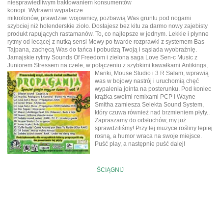
niesprawiedliwym traktowaniem konsumentów
konopi. Wytrawni wypalacze
mikrofonów, prawdziwi wojownicy, pozbawią Was gruntu pod nogami
szybciej niż holenderskie zioło. Dostajesz bez kitu za darmo nowy zajebisty
produkt rapujących rastamanów. To, co najlepsze w jednym. Lekkie i płynne
rytmy od lecącej z nutką sensi Mewy po twarde rozprawki z systemem Bas
Tajpana, zachęcą Was do tańca i pobudzą Twoją i sąsiada wyobraźnię.
Jamajskie rytmy Sounds Of Freedom i zielona saga Love Sen-c Music z
Juniorem Stressem na czele, w połączeniu z szybkimi kawałkami
Antikings,
Mariki, Mouse Studio i 3 R Salam, wprawią
was w bojowy nastrój i uruchomią chęć
wypalenia jointa na posterunku. Pod koniec
krążka swoimi remixami PCP i Wayne
Smitha zamiesza Selekta Sound System,
który czuwa również nad brzmieniem płyty..
Zapraszamy do odsłuchów, my już
sprawdziliśmy! Przy tej muzyce rośliny lepiej
rosną, a humor wraca na swoje miejsce.
Puść play, a następnie puść dalej!
ŚCIĄGNIJ