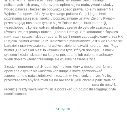
składanki i na Harweście prezentujemy ten numer. Utwór traktuje o
policjantach i ich pracy, która często opiera się na nadużywaniu władzy
wobec palacza i bezsensie obowiązującego prawa. Kolejny numer” Na
Wyjebce” to opowieść z życia typowego palacza Ganji i jego chęci
pozyskania szczęścia i spokoju poprzez zmianę ustawy. Zielony Kwiat –
przestrzegają nas przed tym co się w Polsce dzieje, brak tolerancji,
wszechobecny konserwatyzm utrudnia dążenie do celu ale zaznaczają
również, że jest promyk nadziei! „Pierdol Detoxy 3” to kolaboracja śląskich
nawijaczy i szczecińskiego rapera. To już 3 numer zapoczątkowany przez HK
Rufijoka. Numer wskazuje iż uzależnienie marihuanowe jest nikłe i bierze się
bardziej z przyzwyczajenia niż wpływu zielonej używki na organizm. Piąty
numer „Dla Was od Nas” to kawałek dla tych, których dotknęły już macki
systemu i zostali skazani na karę za posiadanie lub palenie marihuany.
Wielu dopiero wtedy przekonuje się w jakim bezsensie żyją.
Szóstym numerem jest „Niepamięć” – utwór, który w doskonałej formie
opowiada o tym iż niewłaściwa konsumpcja może spowodować
zapominanie o najważniejszych rzeczach w życiu codziennym. My też
przestrzegamy abyście mieli się na baczności jeśli
chcecie palić ziele od
rana do nocy! Na
recenzję reszty kawałków musicie poczekać lub po prostu ściągnąć płytę i
ocenić samemu!
ŚCIĄGNIJ