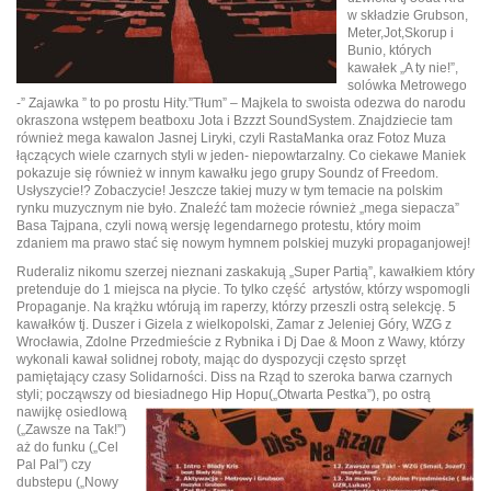
w składzie Grubson,
Meter,Jot,Skorup i
Bunio, których
kawałek „A ty nie!”,
solówka Metrowego
-” Zajawka ” to po prostu Hity.”Tłum” – Majkela to swoista odezwa do narodu
okraszona wstępem beatboxu Jota i Bzzzt SoundSystem. Znajdziecie tam
również mega kawalon Jasnej Liryki, czyli RastaManka oraz Fotoz Muza
łączących wiele czarnych styli w jeden- niepowtarzalny. Co ciekawe Maniek
pokazuje się również w innym kawałku jego grupy Soundz of Freedom.
Usłyszycie!? Zobaczycie! Jeszcze takiej muzy w tym temacie na polskim
rynku muzycznym nie było. Znaleźć tam możecie również „mega siepacza”
Basa Tajpana, czyli nową wersję legendarnego protestu, który moim
zdaniem ma prawo stać się nowym hymnem polskiej muzyki propaganjowej!
Ruderaliz nikomu szerzej nieznani zaskakują „Super Partią”, kawałkiem który
pretenduje do 1 miejsca na płycie. To tylko część artystów, którzy wspomogli
Propaganje. Na krążku wtórują im raperzy, którzy przeszli ostrą selekcję. 5
kawałków tj. Duszer i Gizela z wielkopolski, Zamar z Jeleniej Góry, WZG z
Wrocławia, Zdolne Przedmieście z Rybnika i Dj Dae & Moon z Wawy, którzy
wykonali kawał solidnej roboty, mając do dyspozycji często sprzęt
pamiętający czasy Solidarności. Diss na Rząd to szeroka barwa czarnych
styli; począwszy od biesiadnego Hip Hopu(„Otwarta Pestka”), po ostrą
nawijkę osiedlową
(„Zawsze na Tak!”)
aż do funku („Cel
Pal Pal”) czy
dubstepu („Nowy