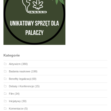
Kategorie
Aktywizm
(380)
Badania naukowe
(199)
Benefity legalizacji
(69)
Debaty i Konferencje
(15)
Film
(34)
Inicjatywy
(30)
Komentarze
(5)