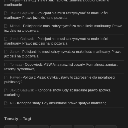
Wojtas
-
92% czy 1,9%? Jak nagłówki zmieniają odbiór badań o
marihuanie
Jakub Gajewski
-
Policjant nie musi zatrzymywać za małe ilości
marihuany. Prawo już dziś na to pozwala
Michal
-
Policjant nie musi zatrzymywać za małe ilości marihuany. Prawo
już dziś na to pozwala
Jakub Gajewski
-
Policjant nie musi zatrzymywać za małe ilości
marihuany. Prawo już dziś na to pozwala
Janek
-
Policjant nie musi zatrzymywać za małe ilości marihuany. Prawo
już dziś na to pozwala
Tomasz
-
Odpowiedź MSWiA na nasz list otwarty. Formalność zamiast
refleksji systemowej
Pawel
-
Policja z Pisza: krytyka ustawy to zagrożenie dla moralności
publicznej?
Jakub Gajewski
-
Konopne shoty. Gdy absurdalne prawo spotyka
marketing
Nil
-
Konopne shoty. Gdy absurdalne prawo spotyka marketing
Tematy – Tagi