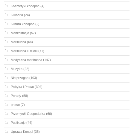
Kosmetyki konopne
(4)
Kulinaria
(24)
Kultura konopna
(2)
Manifestacje
(57)
Marihuana
(64)
Marihuana i Dzieci
(71)
Medyczna marihuana
(147)
Muzyka
(22)
Nie przegap
(103)
Polityka i Prawo
(304)
Porady
(58)
prawo
(7)
Przemysł i Gospodarka
(66)
Publikacje
(44)
Uprawa Konopi
(36)