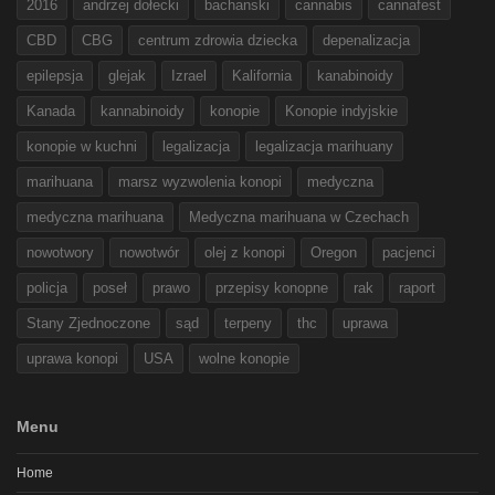
2016
andrzej dołecki
bachanski
cannabis
cannafest
CBD
CBG
centrum zdrowia dziecka
depenalizacja
epilepsja
glejak
Izrael
Kalifornia
kanabinoidy
Kanada
kannabinoidy
konopie
Konopie indyjskie
konopie w kuchni
legalizacja
legalizacja marihuany
marihuana
marsz wyzwolenia konopi
medyczna
medyczna marihuana
Medyczna marihuana w Czechach
nowotwory
nowotwór
olej z konopi
Oregon
pacjenci
policja
poseł
prawo
przepisy konopne
rak
raport
Stany Zjednoczone
sąd
terpeny
thc
uprawa
uprawa konopi
USA
wolne konopie
Menu
Home