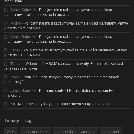
marihuanie
Jakub Gajewski
-
Policjant nie musi zatrzymywać za małe ilości
marihuany. Prawo już dziś na to pozwala
Michal
-
Policjant nie musi zatrzymywać za małe ilości marihuany. Prawo
już dziś na to pozwala
Jakub Gajewski
-
Policjant nie musi zatrzymywać za małe ilości
marihuany. Prawo już dziś na to pozwala
Janek
-
Policjant nie musi zatrzymywać za małe ilości marihuany. Prawo
już dziś na to pozwala
Tomasz
-
Odpowiedź MSWiA na nasz list otwarty. Formalność zamiast
refleksji systemowej
Pawel
-
Policja z Pisza: krytyka ustawy to zagrożenie dla moralności
publicznej?
Jakub Gajewski
-
Konopne shoty. Gdy absurdalne prawo spotyka
marketing
Nil
-
Konopne shoty. Gdy absurdalne prawo spotyka marketing
Tematy – Tagi
2016
andrzej dołecki
bachanski
cannabis
cannafest