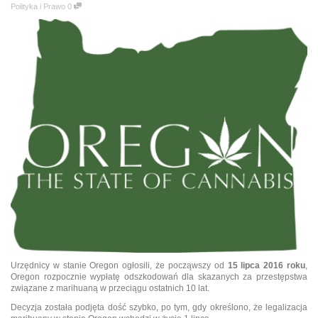
Polityka i Prawo
0
Urzędnicy w stanie Oregon ogłosili, że począwszy od
15 lipca 2016 roku
,
Oregon rozpocznie wypłatę odszkodowań dla skazanych za przestępstwa
związane z marihuaną w przeciągu ostatnich 10 lat.
Decyzja została podjęta dość szybko, po tym, gdy określono, że legalizacja