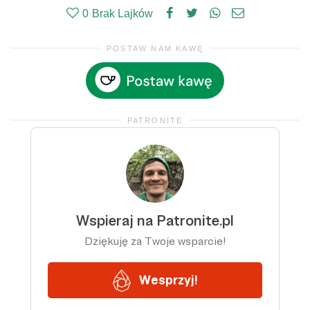
0
Brak Lajków
POSTAW NAM KAWĘ
PATRONITE