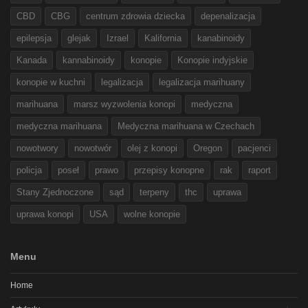
CBD
CBG
centrum zdrowia dziecka
depenalizacja
epilepsja
glejak
Izrael
Kalifornia
kanabinoidy
Kanada
kannabinoidy
konopie
Konopie indyjskie
konopie w kuchni
legalizacja
legalizacja marihuany
marihuana
marsz wyzwolenia konopi
medyczna
medyczna marihuana
Medyczna marihuana w Czechach
nowotwory
nowotwór
olej z konopi
Oregon
pacjenci
policja
poseł
prawo
przepisy konopne
rak
raport
Stany Zjednoczone
sąd
terpeny
thc
uprawa
uprawa konopi
USA
wolne konopie
Menu
Home