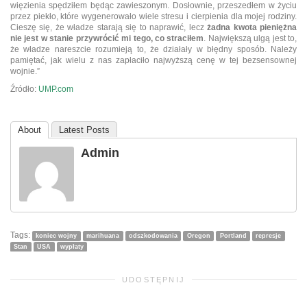
więzienia spędziłem będąc zawieszonym. Dosłownie, przeszedłem w życiu
przez piekło, które wygenerowało wiele stresu i cierpienia dla mojej rodziny.
Cieszę się, że władze starają się to naprawić, lecz
żadna kwota pieniężna
nie jest w stanie przywrócić mi tego, co straciłem
. Największą ulgą jest to,
że władze nareszcie rozumieją to, że działały w błędny sposób. Należy
pamiętać, jak wielu z nas zapłaciło najwyższą cenę w tej bezsensownej
wojnie.”
Źródło:
UMP.com
About
Latest Posts
Admin
Tags:
koniec wojny
marihuana
odszkodowania
Oregon
Portland
represje
Stan
USA
wypłaty
UDOSTĘPNIJ