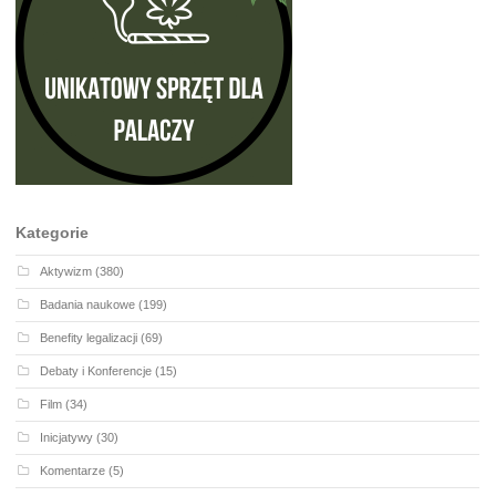
Kategorie
Aktywizm
(380)
Badania naukowe
(199)
Benefity legalizacji
(69)
Debaty i Konferencje
(15)
Film
(34)
Inicjatywy
(30)
Komentarze
(5)