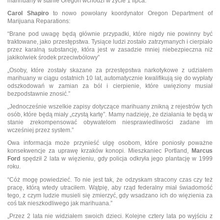
marihuany w stanie Oregon wchodzi w życie 1 lipca.
Carol Shapiro
to nowo powołany koordynator Oregon Department of
Marijuana Reparations:
“Brane pod uwagę będą głównie przypadki, które nigdy nie powinny być
traktowane, jako przestępstwa. Tysiące ludzi zostało zatrzymanych i cierpiało
przez karalną substancję, która jest w zasadzie mniej niebezpieczna niż
jakikolwiek środek przeciwbólowy”
„Osoby, które zostały skazane za przestępstwa narkotykowe z udziałem
marihuany w ciągu ostatnich 10 lat, automatycznie kwalifikują się do wypłaty
odszkodowań w zamian za ból i cierpienie, które uwięziony musiał
bezpodstawnie znosić.”
„Jednocześnie wszelkie zapisy dotyczące marihuany znikną z rejestrów tych
osób, które będą miały „czystą kartę”. Mamy nadzieję, że działania te będą w
stanie zrekompensować obywatelom niesprawiedliwości zadane im
wcześniej przez system.”
Owa informacja może przynieść ulgę osobom, które poniosły poważne
konsekwencje za uprawę krzaków konopi. Mieszkaniec Portland,
Marcus
Ford
spędził 2 lata w więzieniu, gdy policja odkryła jego plantację w 1999
roku.
“Cóż mogę powiedzieć. To nie jest tak, że odzyskam stracony czas czy też
pracę, którą wtedy utraciłem. Wątpię, aby rząd federalny miał świadomość
tego, z czym ludzie musieli się zmierzyć, gdy wsadzano ich do więzienia za
coś tak nieszkodliwego jak marihuana.”
„Przez 2 lata nie widziałem swoich dzieci. Kolejne cztery lata po wyjściu z