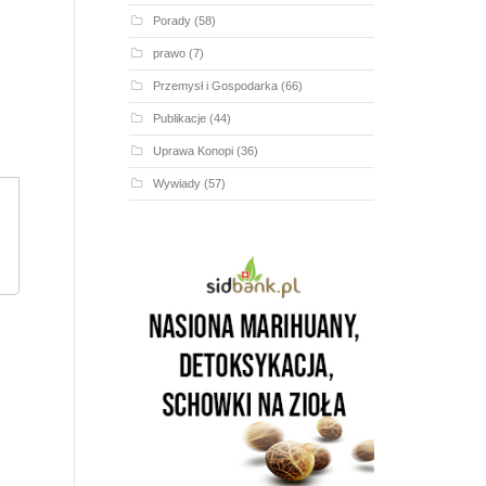
Porady
(58)
prawo
(7)
Przemysł i Gospodarka
(66)
Publikacje
(44)
Uprawa Konopi
(36)
Wywiady
(57)