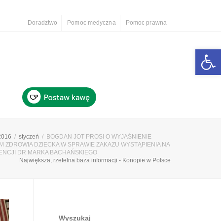
Doradztwo
Pomoc medyczna
Pomoc prawna
Otwórz 
2016
styczeń
BOGDAN JOT PROSI O WYJAŚNIENIE
 ZDROWIA DZIECKA W SPRAWIE ZAKAZU WYSTĄPIENIA NA
ENCJI DR MARKA BACHAŃSKIEGO
Największa, rzetelna baza informacji - Konopie w Polsce
Wyszukaj