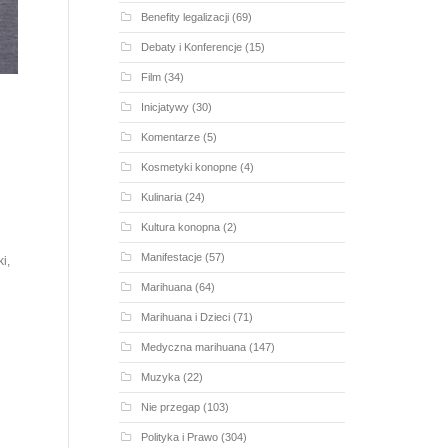
Benefity legalizacji
(69)
Debaty i Konferencje
(15)
Film
(34)
Inicjatywy
(30)
Komentarze
(5)
Kosmetyki konopne
(4)
Kulinaria
(24)
Kultura konopna
(2)
Manifestacje
(57)
i,
Marihuana
(64)
Marihuana i Dzieci
(71)
Medyczna marihuana
(147)
Muzyka
(22)
Nie przegap
(103)
Polityka i Prawo
(304)