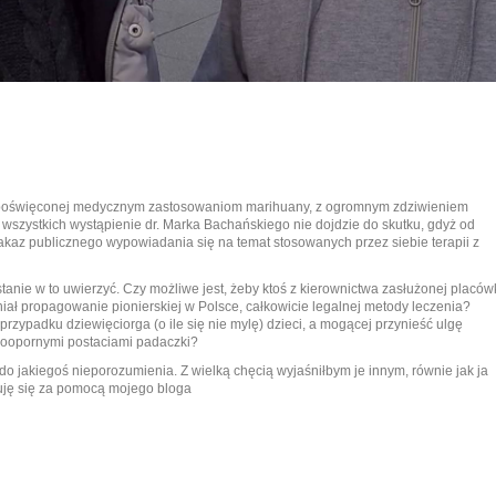
i poświęconej medycznym zastosowaniom marihuany, z ogromnym zdziwieniem
wszystkich wystąpienie dr. Marka Bachańskiego nie dojdzie do skutku, gdyż od
akaz publicznego wypowiadania się na temat stosowanych przez siebie terapii z
tanie w to uwierzyć. Czy możliwe jest, żeby ktoś z kierownictwa zasłużonej placówk
niał propagowanie pionierskiej w Polsce, całkowicie legalnej metody leczenia?
rzypadku dziewięciorga (o ile się nie mylę) dzieci, a mogącej przynieść ulgę
koopornymi postaciami padaczki?
do jakiegoś nieporozumienia. Z wielką chęcią wyjaśniłbym je innym, równie jak ja
uję się za pomocą mojego bloga