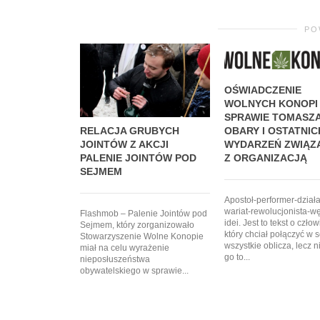
PO
OŚWIADCZENIE
WOLNYCH KONOPI
SPRAWIE TOMASZ
RELACJA GRUBYCH
OBARY I OSTATNIC
JOINTÓW Z AKCJI
WYDARZEŃ ZWIĄZ
PALENIE JOINTÓW POD
Z ORGANIZACJĄ
SEJMEM
Apostoł-performer-dział
wariat-rewolucjonista-w
Flashmob – Palenie Jointów pod
idei. Jest to tekst o czło
Sejmem, który zorganizowało
który chciał połączyć w s
Stowarzyszenie Wolne Konopie
wszystkie oblicza, lecz n
miał na celu wyrażenie
go to...
nieposłuszeństwa
obywatelskiego w sprawie...