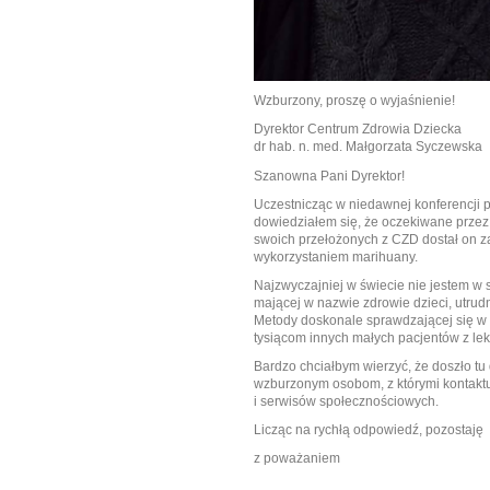
Wzburzony, proszę o wyjaśnienie!
Dyrektor Centrum Zdrowia Dziecka
dr hab. n. med. Małgorzata Syczewska
Szanowna Pani Dyrektor!
Uczestnicząc w niedawnej konferencj
dowiedziałem się, że oczekiwane przez 
swoich przełożonych z CZD dostał on z
wykorzystaniem marihuany.
Najzwyczajniej w świecie nie jestem w s
mającej w nazwie zdrowie dzieci, utrud
Metody doskonale sprawdzającej się w p
tysiącom innych małych pacjentów z le
Bardzo chciałbym wierzyć, że doszło tu 
wzburzonym osobom, z którymi kontakt
i serwisów społecznościowych.
Licząc na rychłą odpowiedź, pozostaję
z poważaniem