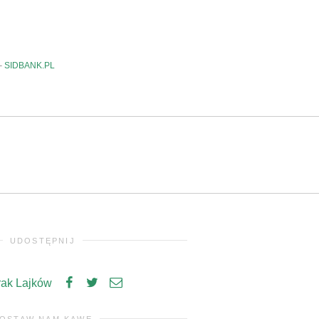
–
SIDBANK.PL
UDOSTĘPNIJ
rak Lajków