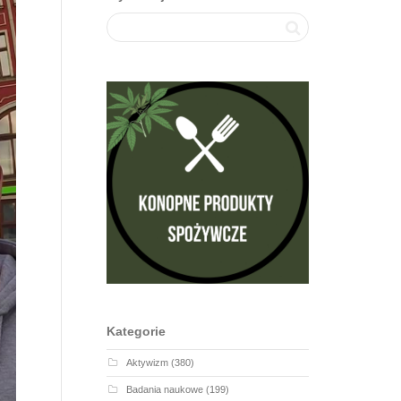
Kategorie
Aktywizm
(380)
Badania naukowe
(199)