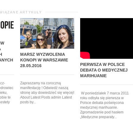
WIĄZANE ARTYKUŁY
 W
A
MARSZ WYZWOLENIA
H
KONOPI W WARSZAWIE
ANYCH
PIERWSZA W POLSCE
28.05.2016
DEBATA O MEDYCZNEJ
MARIHUANIE
Zapraszamy na coroczną
acz-
manifestację ! Odwiedź naszą
ędrowiec
stronę aby dowiedzieć się więcej!
wieku,
W poniedziałek 7 marca 2011
About Latest Posts admin Latest
obie te
roku odbyła się pierwsza w
posts by...
iestety
Polsce debata poświęcona
medycznej marihuanie.
Zgromadzenie pod hasłem
„Medyczne preparaty...