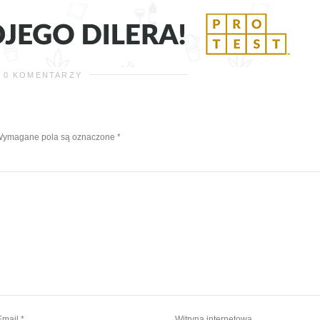
0 KOMENTARZY
ymagane pola są oznaczone
*
Email
*
Witryna internetowa