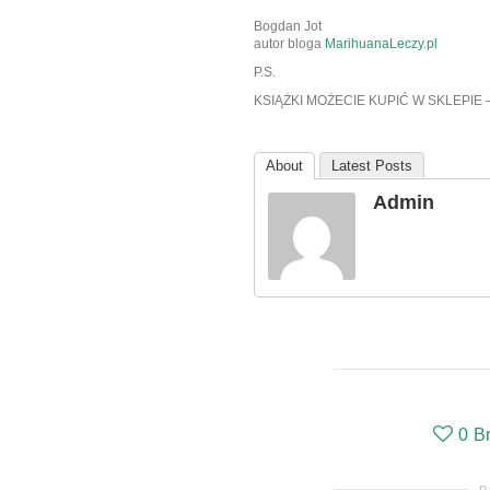
Bogdan Jot
autor bloga
MarihuanaLeczy.pl
P.S.
KSIĄŻKI MOŻECIE KUPIĆ W SKLEPIE 
About
Latest Posts
Admin
0
B