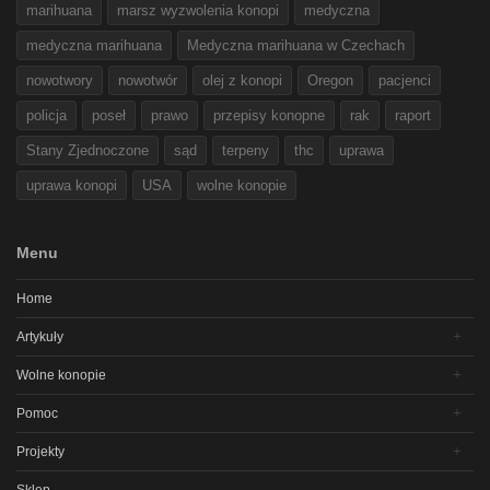
marihuana
marsz wyzwolenia konopi
medyczna
medyczna marihuana
Medyczna marihuana w Czechach
nowotwory
nowotwór
olej z konopi
Oregon
pacjenci
policja
poseł
prawo
przepisy konopne
rak
raport
Stany Zjednoczone
sąd
terpeny
thc
uprawa
uprawa konopi
USA
wolne konopie
Menu
Home
Artykuły
Wolne konopie
Pomoc
Projekty