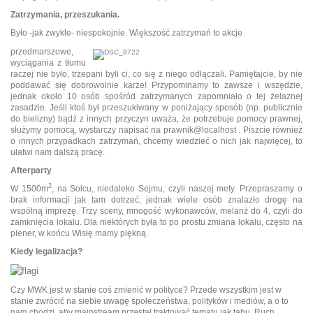
Zatrzymania, przeszukania.
Było -jak zwykle- niespokojnie. Większość zatrzymań to akcje
przedmarszowe,
wyciągania z tłumu
raczej nie było, trzepani byli ci, co się z niego odłączali. Pamiętajcie, by nie
poddawać się dobrowolnie karze! Przypominamy to zawsze i wszędzie,
jednak około 10 osób spośród zatrzymanych zapomniało o tej żelaznej
zasadzie. Jeśli ktoś był przeszukiwany w poniżający sposób (np. publicznie
do bielizny) bądź z innych przyczyn uważa, że potrzebuje pomocy prawnej,
służymy pomocą, wystarczy napisać na prawnik@localhost . Piszcie również
o innych przypadkach zatrzymań, chcemy wiedzieć o nich jak najwięcej, to
ułatwi nam dalszą pracę.
Afterparty
2
W 1500m
, na Solcu, niedaleko Sejmu, czyli naszej mety. Przepraszamy o
brak informacji jak tam dotrzeć, jednak wiele osób znalazło drogę na
wspólną imprezę. Trzy sceny, mnogość wykonawców, melanż do 4, czyli do
zamknięcia lokalu. Dla niektórych była to po prostu zmiana lokalu, często na
plener, w końcu Wisłę mamy piękną.
Kiedy legalizacja?
Czy MWK jest w stanie coś zmienić w polityce? Przede wszystkim jest w
stanie zwrócić na siebie uwagę społeczeństwa, polityków i mediów, a o to
nam chodzi, aby mainstream przestał traktować tematu jak tabu. Ruch