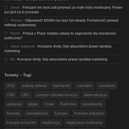
Janek
-
Policjant nie musi zatrzymywać za małe ilości marihuany. Prawo
już dziś na to pozwala
Tomasz
-
Odpowiedź MSWiA na nasz list otwarty. Formalność zamiast
refleksji systemowej
Pawel
-
Policja z Pisza: krytyka ustawy to zagrożenie dla moralności
publicznej?
Jakub Gajewski
-
Konopne shoty. Gdy absurdalne prawo spotyka
marketing
Nil
-
Konopne shoty. Gdy absurdalne prawo spotyka marketing
Tematy – Tagi
2016
andrzej dołecki
bachanski
cannabis
cannafest
CBD
CBG
centrum zdrowia dziecka
depenalizacja
epilepsja
glejak
Izrael
Kalifornia
kanabinoidy
Kanada
kannabinoidy
konopie
Konopie indyjskie
konopie w kuchni
legalizacja
legalizacja marihuany