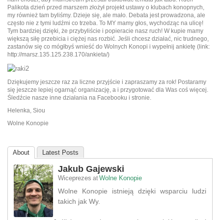
Palikota dzień przed marszem złożył projekt ustawy o klubach konopnych,
my również tam byliśmy. Dzieje się, ale mało. Debata jest prowadzona, ale
często nie z tymi ludźmi co trzeba. To MY mamy głos, wychodząc na ulicę!
Tym bardziej dzięki, że przybyliście i popieracie nasz ruch! W kupie mamy
większą siłę przebicia i ciężej nas rozbić. Jeśli chcesz działać, nic trudnego,
zastanów się co mógłbyś wnieść do Wolnych Konopi i wypełnij ankietę (link:
http://marsz.135.125.238.170/ankieta/)
Dziękujemy jeszcze raz za liczne przyjście i zapraszamy za rok! Postaramy
się jeszcze lepiej ogarnąć organizację, a i przygotować dla Was coś więcej.
Śledźcie nasze inne działania na Facebooku i stronie.
Helenka, Siou
Wolne Konopie
About
Latest Posts
Jakub Gajewski
Wiceprezes
Wolne Konopie
at
Wolne Konopie istnieją dzięki wsparciu ludzi
takich jak Wy.