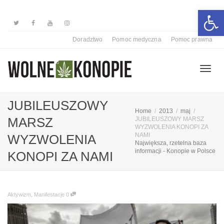
Otwórz 
Doradztwo
Pomoc medyczna
Pomoc prawna
Przełą
JUBILEUSZOWY
Home
2013
maj
MARSZ
JUBILEUSZOWY MARSZ
WYZWOLENIA KONOPI ZA
nawiga
NAMI
WYZWOLENIA
Największa, rzetelna baza
informacji - Konopie w Polsce
KONOPI ZA NAMI
Aktywizm
,
Manifestacje
0