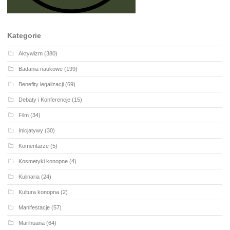
Kategorie
Aktywizm
(380)
Badania naukowe
(199)
Benefity legalizacji
(69)
Debaty i Konferencje
(15)
Film
(34)
Inicjatywy
(30)
Komentarze
(5)
Kosmetyki konopne
(4)
Kulinaria
(24)
Kultura konopna
(2)
Manifestacje
(57)
Marihuana
(64)