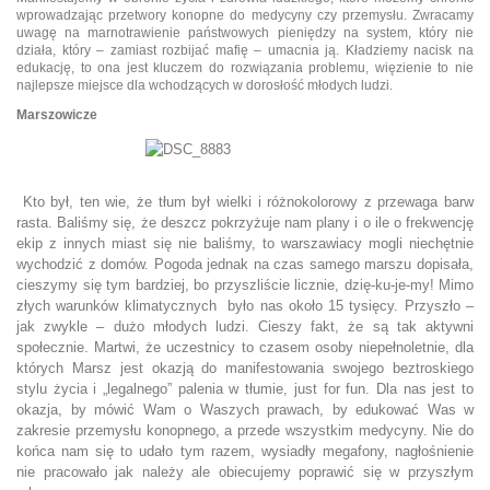
wprowadzając przetwory konopne do medycyny czy przemysłu. Zwracamy
uwagę na marnotrawienie państwowych pieniędzy na system, który nie
działa, który – zamiast rozbijać mafię – umacnia ją. Kładziemy nacisk na
edukację, to ona jest kluczem do rozwiązania problemu, więzienie to nie
najlepsze miejsce dla wchodzących w dorosłość młodych ludzi.
Marszowicze
Kto był, ten wie, że tłum był wielki i różnokolorowy z przewaga barw
rasta. Baliśmy się, że deszcz p
okrzyżuje nam plany i o ile o frekwencję
ekip z innych miast się nie baliśmy, to warszawiacy mogli niechętnie
wychodzić z domów. Pogoda jednak na czas samego marszu dopisała,
cieszymy się tym bardziej, bo przyszliście licznie, dzię-ku-je-my! Mimo
zły
ch warunków klimatycznych było nas około 15 tysięcy.
Przyszło –
jak zwykle – dużo młodych ludzi. Cieszy fakt, że są tak aktywni
społecznie. Martwi, że uczestnicy to czasem osoby niepełnoletnie, dla
których Marsz jest okazją do manifestowania swojego beztroskiego
stylu życia i „legalnego” palenia w tłumie, just for fun. Dla nas jest to
okazja, by mówić Wam o Waszych prawach, by edukować Was w
zakresie przemysłu konopnego, a przede wszystkim medycyny. Nie do
końca nam się to udało tym razem, wysiadły megafony, nagłośnienie
nie pracowało jak należy ale obiecujemy poprawić się w przyszłym