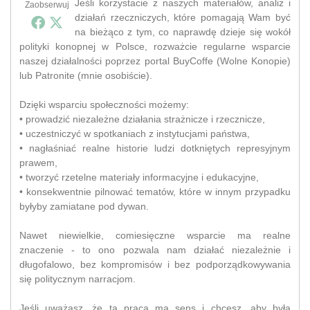
Jeśli korzystacie z naszych materiałów, analiz i
Zaobserwuj
działań rzeczniczych, które pomagają Wam być
na bieżąco z tym, co naprawdę dzieje się wokół
polityki konopnej w Polsce, rozważcie regularne wsparcie
naszej działalności poprzez portal BuyCoffe (Wolne Konopie)
lub Patronite (mnie osobiście).
Dzięki wsparciu społeczności możemy:
• prowadzić niezależne działania strażnicze i rzecznicze,
• uczestniczyć w spotkaniach z instytucjami państwa,
• nagłaśniać realne historie ludzi dotkniętych represyjnym
prawem,
• tworzyć rzetelne materiały informacyjne i edukacyjne,
• konsekwentnie pilnować tematów, które w innym przypadku
byłyby zamiatane pod dywan.
Nawet niewielkie, comiesięczne wsparcie ma realne
znaczenie - to ono pozwala nam działać niezależnie i
długofalowo, bez kompromisów i bez podporządkowywania
się politycznym narracjom.
Jeśli uważasz, że ta praca ma sens i chcesz, aby była