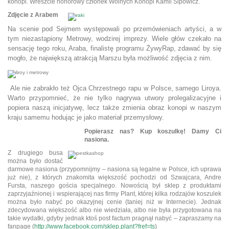
konopi. Wreszcie honorowy członek Wolnych Konopi Kamil Sipowicz.
Zdjęcie z Arabem
Na scenie pod Sejmem występowali po przemówieniach artyści, a w
tym
niezastąpiony
Metrowy, wodzirej imprezy.
Wiele głów czekało na
sensację tego roku, Araba, finalistę programu ŻywyRap,
zdawać by się
mogło, że największą atrakcją Marszu była możliwość zdjęcia z nim.
Ale nie zabrakło też Ojca Chrzestnego rapu w Polsce, samego Liroya.
Warto przypomnieć, że nie tylko nagrywa utwory prolegalizacyjne i
popiera naszą inicjatywę, lecz także zmienia obraz konopi w naszym
kraju samemu hodując je jako materiał przemysłowy.
Popierasz nas? Kup koszulkę! Damy Ci
nasiona.
Z drugiego busa
można było dostać
darmowe nasiona (przypomnijmy – nasiona są legalne w Polsce, ich uprawa
już nie), z których znakomita większość pochodzi od Szwajcara, Andre
Fursta, naszego gościa specjalnego. Nowością był sklep z produktami
zaprzyjaźnionej i wspierającej nas firmy Plant, której kilka rodzajów koszulek
można było nabyć po okazyjnej cenie (taniej niż w Internecie). Jednak
zdecydowana większość albo nie wiedziała, albo nie była przygotowana na
takie wydatki, gdyby jednak ktoś post factum pragnął nabyć – zapraszamy na
fanpage (
http://www.facebook.com/sklep.plant?fref=ts
)