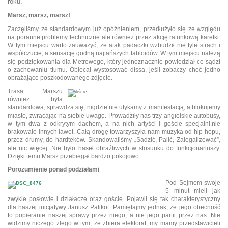
roku.
Marsz, marsz, marsz!
Zaczęliśmy ze standardowym już opóźnieniem, przedłużyło się ze względu
na poranne problemy techniczne ale również przez akcję ratunkową karetki.
W tym miejscu warto zauważyć, że atak padaczki wzbudził nie tyle strach i
współczucie, a sensację godną najtańszych tabloidów. W tym miejscu należą
się podziękowania dla Metrowego, który jednoznacznie powiedział co sądzi
o zachowaniu tłumu. Obiecał wystosować dissa, jeśli zobaczy choć jedno
obrażające poszkodowanego zdjęcie.
Trasa Marszu
również była
standardowa, sprawdza się, nigdzie nie utykamy z manifestacją, a blokujemy
miasto, zwracając na siebie uwagę. Prowadziły nas trzy angielskie autobusy,
w tym dwa z odkrytym dachem, a na nich artyści i goście specjalni,nie
brakowało innych lawet. Całą drogę towarzyszyła nam muzyka od hip-hopu,
przez drumy, do hardteków. Skandowaliśmy „Sadzić, Palić, Zalegalizować”,
ale nic więcej. Nie było haseł obraźliwych w stosunku do funkcjonariuszy.
Dzięki temu Marsz przebiegał bardzo pokojowo.
Porozumienie ponad podziałami
Pod Sejmem swoje
5 minut mieli jak
zwykle posłowie i działacze oraz goście. Pojawił się tak charakterystyczny
dla naszej inicjatywy Janusz Palikot. Pamiętajmy jednak, że jego obecność
to popieranie naszej sprawy przez niego, a nie jego partii przez nas. Nie
widzimy niczego złego w tym, ze zbiera elektorat, my mamy przedstawicieli