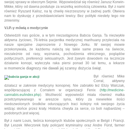
swojej sprawy w obecnym Sejmie. Wypowiedział się również Janusz Korwin-
Mikke, który od dawna postuluje za wszelką wolnością człowieka. Był z nami
również Ryszard Kalisz, na tę chwilę niezrzeszony w żadnej partii. Otwiera
nam to dyskusję z przedstawicielami lewicy. Bez polityki niestety tego nie
zmienimy.
V.I.P.-y mówią o medycynie
Odwiedzili nas goście, a w tym niezastąpiona Babcia Ganja. Ta niezwykle
aktywna życiowo, 76-letnia pacjentka medycznej marihuany przyleciała na
nasze specjalne zaproszenie z Nowego Jorku. W swojej mowie
przekonywała, że każdemu należą się takie same prawa na świecie,
niezależnie od rasy, wyznania, pochodzenia etnicznego, poglądów
politycznych, preferencji seksualnych. Jest żywym dowodem na lecznicze
działanie konopi, wyleczyła raka piersi ponad 30 lat temu, a lekarze
momencie diagnozy nie dawali jej szansy dożycia świąt.
w
Był również Mike
Corral, aktywny
działacz w zakresie medycyny konopnej. Nie zabrakło też Elizy Walczak,
współpracującej z Corralem w organizacji Fenix (
http://medicine-
cannabis.eu/index.php
). Możliwość wypowiedzi miała również matka
przetrzymywanego w areszcie syna, który za niewielkie ilości
niedozwolonych środków odurzających traci kolejny rok swojego życia
widząc słońce przez kraty. Historia chwyta za serce, co boli najbardziej –
podobnych jest więcej.
Był z nami Louis, twórca konopnych klubów społecznych w Belgii i Francji.
Był Leszek Wieczorek były policjant kryminalny oraz Andre Fürst, farmer