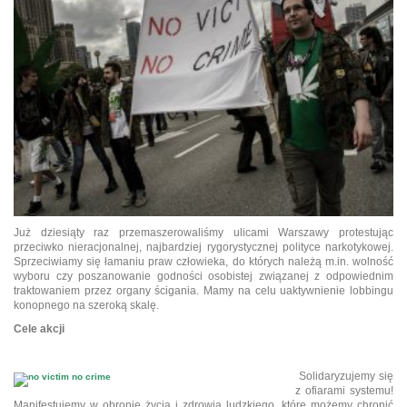
Już dziesiąty raz przemaszerowaliśmy ulicami Warszawy protestując
przeciwko nieracjonalnej, najbardziej rygorystycznej polityce narkotykowej.
Sprzeciwiamy się łamaniu praw człowieka, do których należą m.in. wolność
wyboru czy poszanowanie godności osobistej związanej z odpowiednim
traktowaniem przez organy ścigania. Mamy na celu uaktywnienie lobbingu
konopnego na szeroką skalę.
Cele akcji
Solidaryzujemy się
z ofiarami systemu!
Manifestujemy w obronie życia i zdrowia ludzkiego, które możemy chronić