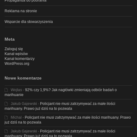
Propaganda do pobrania
Reklama na stronie
Wsparcie dla stowarzyszenia
Meta
Zaloguj się
Kanał wpisów
Kanał komentarzy
WordPress.org
Nowe komentarze
Wojtas
-
92% czy 1,9%? Jak nagłówki zmieniają odbiór badań o
marihuanie
Jakub Gajewski
-
Policjant nie musi zatrzymywać za małe ilości
marihuany. Prawo już dziś na to pozwala
Michal
-
Policjant nie musi zatrzymywać za małe ilości marihuany. Prawo
już dziś na to pozwala
Jakub Gajewski
-
Policjant nie musi zatrzymywać za małe ilości
marihuany. Prawo już dziś na to pozwala