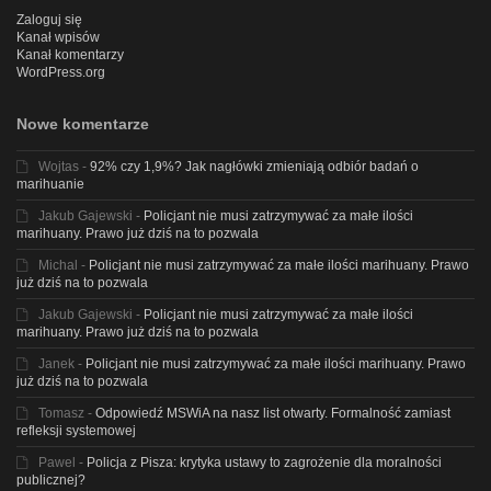
Zaloguj się
Kanał wpisów
Kanał komentarzy
WordPress.org
Nowe komentarze
Wojtas
-
92% czy 1,9%? Jak nagłówki zmieniają odbiór badań o
marihuanie
Jakub Gajewski
-
Policjant nie musi zatrzymywać za małe ilości
marihuany. Prawo już dziś na to pozwala
Michal
-
Policjant nie musi zatrzymywać za małe ilości marihuany. Prawo
już dziś na to pozwala
Jakub Gajewski
-
Policjant nie musi zatrzymywać za małe ilości
marihuany. Prawo już dziś na to pozwala
Janek
-
Policjant nie musi zatrzymywać za małe ilości marihuany. Prawo
już dziś na to pozwala
Tomasz
-
Odpowiedź MSWiA na nasz list otwarty. Formalność zamiast
refleksji systemowej
Pawel
-
Policja z Pisza: krytyka ustawy to zagrożenie dla moralności
publicznej?