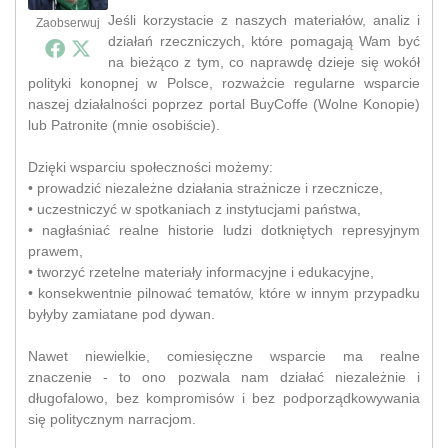
Jeśli korzystacie z naszych materiałów, analiz i
Zaobserwuj
działań rzeczniczych, które pomagają Wam być
na bieżąco z tym, co naprawdę dzieje się wokół
polityki konopnej w Polsce, rozważcie regularne wsparcie
naszej działalności poprzez portal BuyCoffe (Wolne Konopie)
lub Patronite (mnie osobiście).
Dzięki wsparciu społeczności możemy:
• prowadzić niezależne działania strażnicze i rzecznicze,
• uczestniczyć w spotkaniach z instytucjami państwa,
• nagłaśniać realne historie ludzi dotkniętych represyjnym
prawem,
• tworzyć rzetelne materiały informacyjne i edukacyjne,
• konsekwentnie pilnować tematów, które w innym przypadku
byłyby zamiatane pod dywan.
Nawet niewielkie, comiesięczne wsparcie ma realne
znaczenie - to ono pozwala nam działać niezależnie i
długofalowo, bez kompromisów i bez podporządkowywania
się politycznym narracjom.