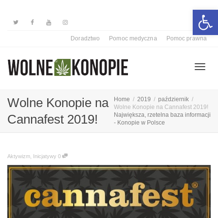
Otwórz 
Doradztwo
Pomoc medyczna
Pomoc prawna
Przełą
Wolne Konopie na
Home
2019
październik
Wolne Konopie na Cannafest 2019!
Największa, rzetelna baza informacji
Cannafest 2019!
- Konopie w Polsce
nawiga
Aktywizm
,
Inicjatywy
0