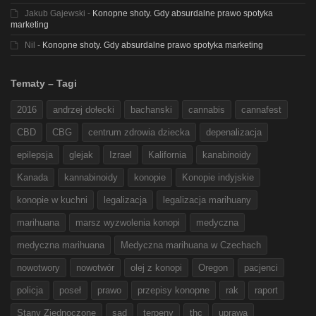
Jakub Gajewski
-
Konopne shoty. Gdy absurdalne prawo spotyka
marketing
Nil
-
Konopne shoty. Gdy absurdalne prawo spotyka marketing
Tematy – Tagi
2016
andrzej dołecki
bachanski
cannabis
cannafest
CBD
CBG
centrum zdrowia dziecka
depenalizacja
epilepsja
glejak
Izrael
Kalifornia
kanabinoidy
Kanada
kannabinoidy
konopie
Konopie indyjskie
konopie w kuchni
legalizacja
legalizacja marihuany
marihuana
marsz wyzwolenia konopi
medyczna
medyczna marihuana
Medyczna marihuana w Czechach
nowotwory
nowotwór
olej z konopi
Oregon
pacjenci
policja
poseł
prawo
przepisy konopne
rak
raport
Stany Zjednoczone
sąd
terpeny
thc
uprawa