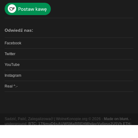
Odwiedź nas:
Facebook
Twitter
YouTube
Instagram
Real ^.-
Sadzić, Palić, Zalegalizować! | WolneKonopie.org © 2026 -
Made on blunt.
-
underground:
BTC: 17NmuD6sAUWSMaRREHMhdavVu4pse2U5Vh ETH:
0xb8e9b131bc5a3e06e3a87ad319f5e5b9b1f9ed16