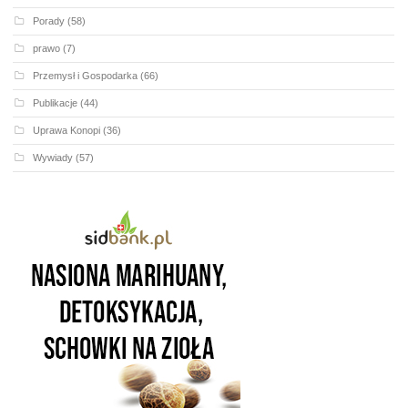
Porady
(58)
prawo
(7)
Przemysł i Gospodarka
(66)
Publikacje
(44)
Uprawa Konopi
(36)
Wywiady
(57)