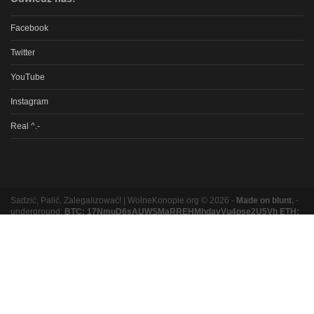
Facebook
Twitter
YouTube
Instagram
Real ^.-
Sadzić, Palić, Zalegalizować! | WolneKonopie.org © 2026 -
Made on blunt.
-
underground:
BTC: 17NmuD6sAUWSMaRREHMhdavVu4pse2U5Vh ETH:
0xb8e9b131bc5a3e06e3a87ad319f5e5b9b1f9ed16
Partnerzy