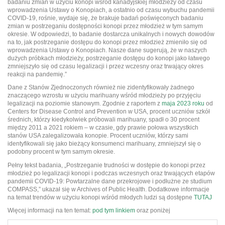
badaniu zmian w użyciu konopi wśród kanadyjskiej młodzieży od czasu
wprowadzenia Ustawy o Konopiach, a ostatnio od czasu wybuchu pandemii
COVID-19, rośnie, wydaje się, że brakuje badań poświęconych badaniu
zmian w postrzeganiu dostępności konopi przez młodzież w tym samym
okresie. W odpowiedzi, to badanie dostarcza unikalnych i nowych dowodów
na to, jak postrzeganie dostępu do konopi przez młodzież zmieniło się od
wprowadzenia Ustawy o Konopiach. Nasze dane sugerują, że w naszych
dużych próbkach młodzieży, postrzeganie dostępu do konopi jako łatwego
zmniejszyło się od czasu legalizacji i przez wczesny oraz trwający okres
reakcji na pandemię.”
Dane z Stanów Zjednoczonych również nie zidentyfikowały żadnego
znaczącego wzrostu w użyciu marihuany wśród młodzieży po przyjęciu
legalizacji na poziomie stanowym. Zgodnie z raportem z
maja 2023 roku
od
Centers for Disease Control and Prevention w USA, procent uczniów szkół
średnich, którzy kiedykolwiek próbowali marihuany, spadł o 30 procent
między 2011 a 2021 rokiem – w czasie, gdy prawie połowa wszystkich
stanów USA zalegalizowała konopie. Procent uczniów, którzy sami
identyfikowali się jako bieżący konsumenci marihuany, zmniejszył się o
podobny procent w tym samym okresie.
Pełny tekst badania, „Postrzeganie trudności w dostępie do konopi przez
młodzież po legalizacji konopi i podczas wczesnych oraz trwających etapów
pandemii COVID-19: Powtarzalne dane przekrojowe i podłużne ze studium
COMPASS,” ukazał się w Archives of Public Health. Dodatkowe informacje
na temat trendów w użyciu konopi wśród młodych ludzi są dostępne
TUTAJ
Więcej informacji na ten temat:
pod tym linkiem
oraz poniżej