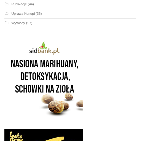
Publikacje
(44)
Uprawa Konopi
(36)
Wywiady
(57)