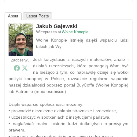
About
Latest Posts
Jakub Gajewski
Wiceprezes
Wolne Konopie
at
Wolne Konopie istnieją dzięki wsparciu ludzi
takich jak Wy.
Jeśli korzystacie z naszych materiałów, analiz i
Zaobserwuj
działań rzeczniczych, które pomagają Wam być
na bieżąco z tym, co naprawdę dzieje się wokół
polityki konopnej w Polsce, rozważcie regularne wsparcie
naszej działalności poprzez portal BuyCoffe (Wolne Konopie)
lub Patronite (mnie osobiście).
Dzięki wsparciu społeczności możemy:
• prowadzić niezależne działania strażnicze i rzecznicze,
• uczestniczyć w spotkaniach z instytucjami państwa,
• nagłaśniać realne historie ludzi dotkniętych represyjnym
prawem,
• tworzyć rzetelne materiały informacyjne i edukacyjne,