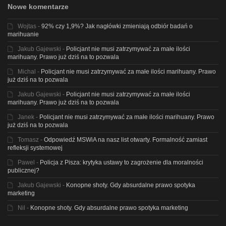
Nowe komentarze
Wojtas
-
92% czy 1,9%? Jak nagłówki zmieniają odbiór badań o
marihuanie
Jakub Gajewski
-
Policjant nie musi zatrzymywać za małe ilości
marihuany. Prawo już dziś na to pozwala
Michal
-
Policjant nie musi zatrzymywać za małe ilości marihuany. Prawo
już dziś na to pozwala
Jakub Gajewski
-
Policjant nie musi zatrzymywać za małe ilości
marihuany. Prawo już dziś na to pozwala
Janek
-
Policjant nie musi zatrzymywać za małe ilości marihuany. Prawo
już dziś na to pozwala
Tomasz
-
Odpowiedź MSWiA na nasz list otwarty. Formalność zamiast
refleksji systemowej
Pawel
-
Policja z Pisza: krytyka ustawy to zagrożenie dla moralności
publicznej?
Jakub Gajewski
-
Konopne shoty. Gdy absurdalne prawo spotyka
marketing
Nil
-
Konopne shoty. Gdy absurdalne prawo spotyka marketing