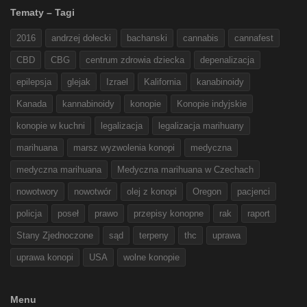
Tematy – Tagi
2016
andrzej dołecki
bachanski
cannabis
cannafest
CBD
CBG
centrum zdrowia dziecka
depenalizacja
epilepsja
glejak
Izrael
Kalifornia
kanabinoidy
Kanada
kannabinoidy
konopie
Konopie indyjskie
konopie w kuchni
legalizacja
legalizacja marihuany
marihuana
marsz wyzwolenia konopi
medyczna
medyczna marihuana
Medyczna marihuana w Czechach
nowotwory
nowotwór
olej z konopi
Oregon
pacjenci
policja
poseł
prawo
przepisy konopne
rak
raport
Stany Zjednoczone
sąd
terpeny
thc
uprawa
uprawa konopi
USA
wolne konopie
Menu