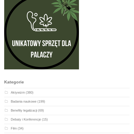
Kategorie
Aktywizm
(380)
Badania naukowe
(199)
Benefity legalizacji
(69)
Debaty i Konferencje
(15)
Film
(34)