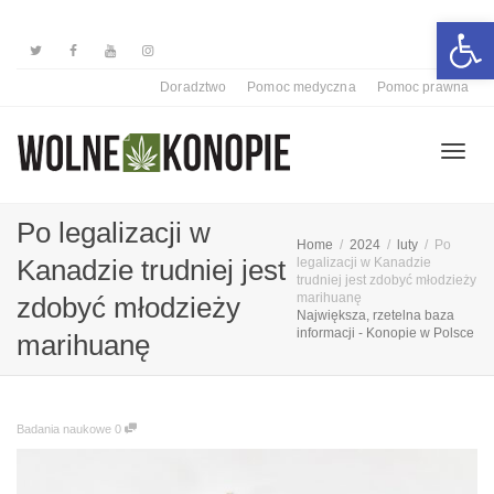
Otwórz 
Doradztwo
Pomoc medyczna
Pomoc prawna
Przełą
Po legalizacji w
Home
2024
luty
Po
Kanadzie trudniej jest
legalizacji w Kanadzie
trudniej jest zdobyć młodzieży
nawiga
marihuanę
zdobyć młodzieży
Największa, rzetelna baza
informacji - Konopie w Polsce
marihuanę
Badania naukowe
0