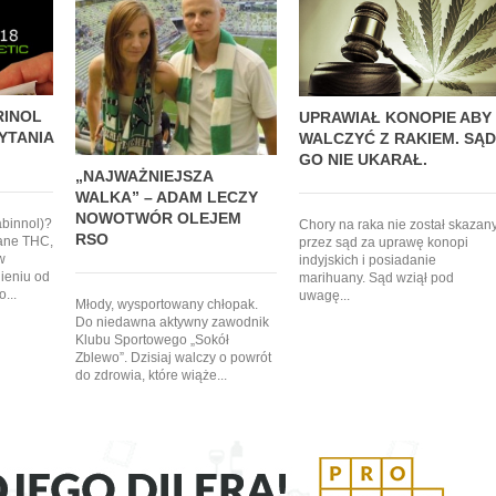
RINOL
UPRAWIAŁ KONOPIE ABY
YTANIA
WALCZYĆ Z RAKIEM. SĄD
GO NIE UKARAŁ.
„NAJWAŻNIEJSZA
WALKA” – ADAM LECZY
NOWOTWÓR OLEJEM
abinnol)?
Chory na raka nie został skazan
RSO
zane THC,
przez sąd za uprawę konopi
w
indyjskich i posiadanie
nieniu od
marihuany. Sąd wziął pod
...
uwagę...
Młody, wysportowany chłopak.
Do niedawna aktywny zawodnik
Klubu Sportowego „Sokół
Zblewo”. Dzisiaj walczy o powrót
do zdrowia, które wiąże...