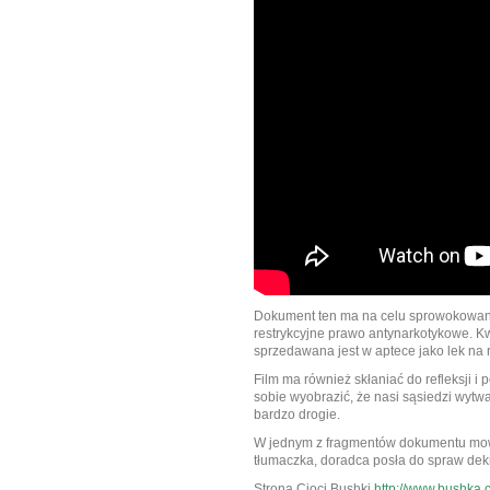
Dokument ten ma na celu sprowokowani
restrykcyjne prawo antynarkotykowe. K
sprzedawana jest w aptece jako lek na 
Film ma również skłaniać do refleksji i
sobie wyobrazić, że nasi sąsiedzi wytw
bardzo drogie.
W jednym z fragmentów dokumentu mowa
tłumaczka, doradca posła do spraw dekry
Strona Cioci Bushki
http://www.bushka.