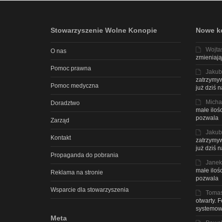
Stowarzyszenie Wolne Konopie
Nowe k
Wojta
O nas
zmieniają
Pomoc prawna
Jakub
zatrzymyw
Pomoc medyczna
już dziś 
Micha
Doradztwo
małe iloś
pozwala
Zarząd
Jakub
Kontakt
zatrzymyw
już dziś 
Propaganda do pobrania
Janek
małe iloś
Reklama na stronie
pozwala
Wsparcie dla stowarzyszenia
Toma
otwarty. 
systemow
Meta