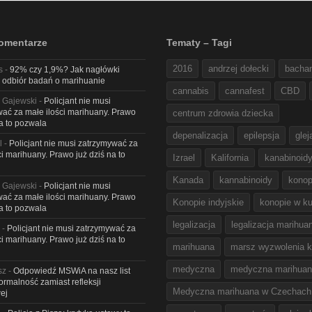
omentarze
Tematy – Tagi
2016
andrzej dołecki
bacha
s
-
92% czy 1,9%? Jak nagłówki
 odbiór badań o marihuanie
cannabis
cannafest
CBD
 Gajewski
-
Policjant nie musi
ać za małe ilości marihuany. Prawo
centrum zdrowia dziecka
na to pozwala
depenalizacja
epilepsja
glej
l
-
Policjant nie musi zatrzymywać za
ci marihuany. Prawo już dziś na to
Izrael
Kalifornia
kanabinoid
Kanada
kannabinoidy
konop
 Gajewski
-
Policjant nie musi
ać za małe ilości marihuany. Prawo
Konopie indyjskie
konopie w ku
na to pozwala
legalizacja
legalizacja marihua
-
Policjant nie musi zatrzymywać za
ci marihuany. Prawo już dziś na to
marihuana
marsz wyzwolenia k
medyczna
medyczna marihua
sz
-
Odpowiedź MSWiA na nasz list
Formalność zamiast refleksji
Medyczna marihuana w Czechach
ej