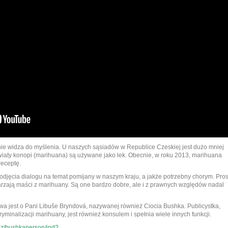
e widza do myślenia. U naszych sąsiadów w Republice Czeskiej jest dużo mniej
wiaty konopi (marihuana) są używane jako lek. Obecnie, w roku 2013, marihuana
receptę.
 podjęcia dialogu na temat pomijany w naszym kraju, a jakże potrzebny chorym. Pro
arzają maści z marihuany. Są one bardzo dobre, ale i z prawnych względów nadal
 jest o Pani Libuše Bryndová, nazywanej również Ciocia Bushka. Publicystka,
minalizacji marihuany, jest również konsulem i spełnia wiele innych funkcji.
cz/bushkaperson/ind?