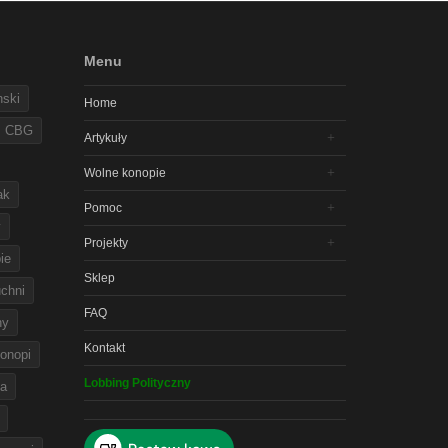
Menu
nski
Home
CBG
Artykuły
Wolne konopie
ak
Pomoc
y
Projekty
ie
Sklep
chni
FAQ
ny
Kontakt
onopi
Lobbing Polityczny
na