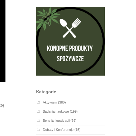
Kategorie
Aktywizm
(380)
szę
Badania naukowe
(199)
Benefity legalizacji
(69)
Debaty i Konferencje
(15)