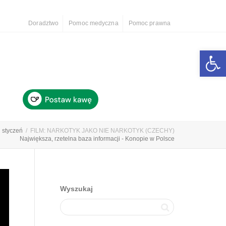
Doradztwo
Pomoc medyczna
Pomoc prawna
Otwórz 
styczeń
FILM: NARKOTYK JAKO NIE NARKOTYK (CZECHY)
Największa, rzetelna baza informacji - Konopie w Polsce
Wyszukaj