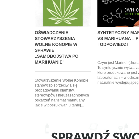
OŚWIADCZENIE
SYNTETYCZNY MA
STOWARZYSZENIA
VS MARIHUANA – P
WOLNE KONOPIE W
I ODPOWIEDZI
SPRAWIE
„SAMOBÓJSTWA PO
MARIHUANIE”
Czym jest Marinol (dron
To syntetycznie wytwar
które produkowane jest 
laboratoriach – w odróż
Stowarzyszenie Wolne Konopie
naturalnie występującego
stanowczo sprzeciwia się
propagowaniu kłamstw,
stereotypów i nieuzasadnionych
oskarżeń na temat marihuany,
jakie w poszukiwaniu taniej...