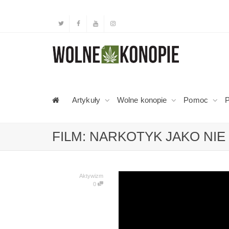
Artykuły
Wolne konopie
Pomoc
P
FILM: NARKOTYK JAKO NI
Aktywizm
0