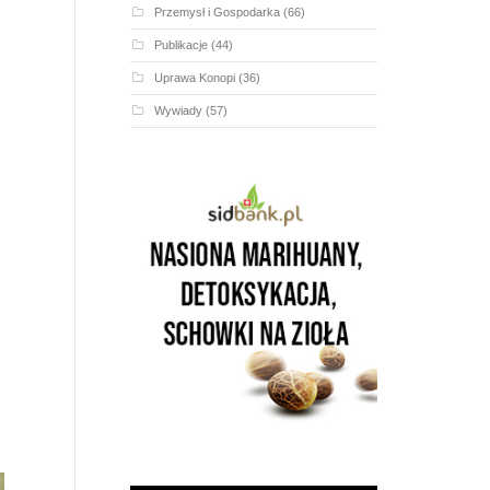
Przemysł i Gospodarka
(66)
Publikacje
(44)
Uprawa Konopi
(36)
Wywiady
(57)