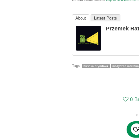
About
Latest Posts
Przemek Ra
Tags:
bushka bryndova
medyczna marihua
0
B
P