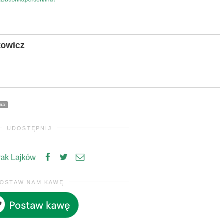
towicz
na
UDOSTĘPNIJ
rak Lajków
OSTAW NAM KAWĘ