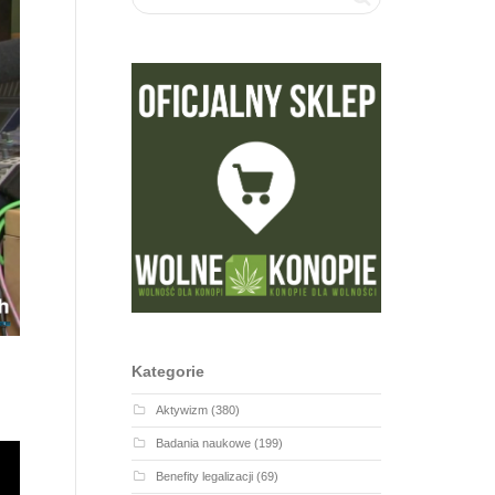
Kategorie
Aktywizm
(380)
Badania naukowe
(199)
Benefity legalizacji
(69)