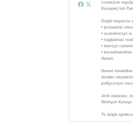
rozważcie regula
Konopie) lub Pat
Dzięki wsparciu
• prowadzić nieza
• uczestniczyć w
• nagłaśniać rea
• tworzyć rzeteln
• konsekwentnie
dywan.
Nawet niewielki
działać niezależ
politycznym narr
Jeśli uważasz, ż
Wolnych Konopi.
To dzięki społec