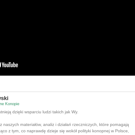
ski
ne Konopie
nieją dzięki wsparciu ludzi takich jak Wy.
 z naszych materiałów, analiz i działań rzeczniczych, które pomagają
co z tym, co naprawdę dzieje się wokół polityki konopnej w Polsce,