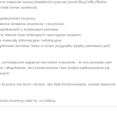
rne wsparcie naszej działalności poprzez portal BuyCoffe (Wolne
ronite (mnie osobiście).
 społeczności możemy:
leżne działania strażnicze i rzecznicze,
 spotkaniach z instytucjami państwa,
lne historie ludzi dotkniętych represyjnym prawem,
e materiały informacyjne i edukacyjne,
 pilnować tematów, które w innym przypadku byłyby zamiatane pod
e, comiesięczne wsparcie ma realne znaczenie - to ono pozwala nam
nie i długofalowo, bez kompromisów i bez podporządkowywania się
acjom.
e ta praca ma sens i chcesz, aby była kontynuowana, rozważ wsparcie
zności możemy robić to, co robimy.