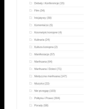
Debaty i Konferencje
(15)
Film
(34)
Inicjatywy
(30)
Komentarze
(5)
Kosmetyki konopne
(4)
Kulinaria
(24)
Kultura konopna
(2)
Manifestacje
(57)
Marihuana
(64)
Marihuana i Dzieci
(71)
Medyczna marihuana
(147)
Muzyka
(22)
Nie przegap
(103)
Polityka i Prawo
(304)
Porady
(58)