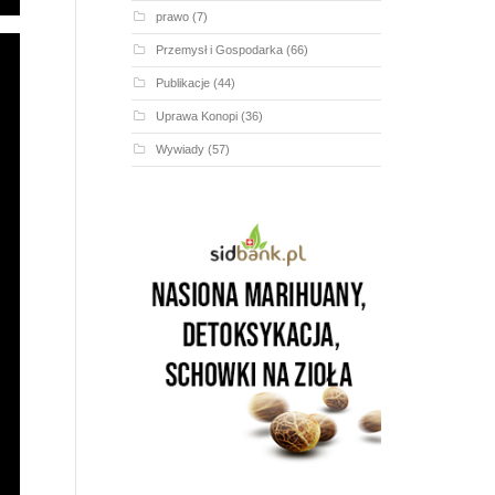
prawo
(7)
Przemysł i Gospodarka
(66)
Publikacje
(44)
Uprawa Konopi
(36)
Wywiady
(57)