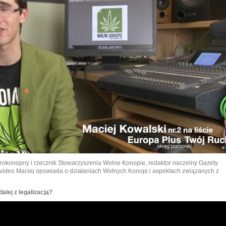
 prokonopny i rzecznik Stowarzyszenia Wolne Konopie, redaktor naczelny Gazety
h video Maciej opowiada o działaniach Wolnych Konopi i aspektach związanych z
alej z legalizacją?