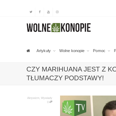
Artykuły
Wolne konopie
Pomoc
P
CZY MARIHUANA JEST Z KO
TŁUMACZY PODSTAWY!
Aktywizm
,
Wywiady
0