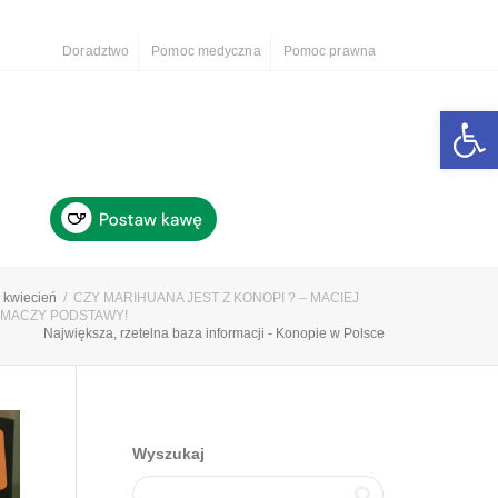
Doradztwo
Pomoc medyczna
Pomoc prawna
Otwórz 
kwiecień
CZY MARIHUANA JEST Z KONOPI ? – MACIEJ
UMACZY PODSTAWY!
Największa, rzetelna baza informacji - Konopie w Polsce
Wyszukaj