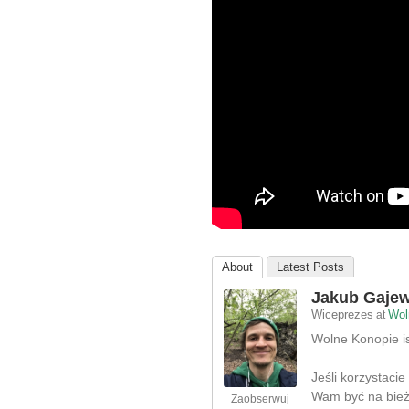
About
Latest Posts
Jakub Gajew
Wiceprezes
Wol
at
Wolne Konopie ist
Jeśli korzystacie
Wam być na bieżą
Zaobserwuj