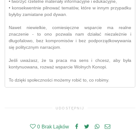
• tworzyć rzetelne materiały informacyjne i edukacyjne,
• konsekwentnie pilnować tematów, które w innym przypadku
byłyby zamiatane pod dywan.
Nawet niewielkie, comiesięczne wsparcie ma realne
znaczenie - to ono pozwala nam działać niezależnie i
długofalowo, bez kompromisów i bez podporządkowywania
się politycznym narracjom.
Jeśli uważasz, że ta praca ma sens i chcesz, aby była
kontynuowana, rozważ wsparcie Wolnych Konopi.
To dzięki społeczności możemy robić to, co robimy.
UDOSTĘPNIJ
0
Brak Lajków