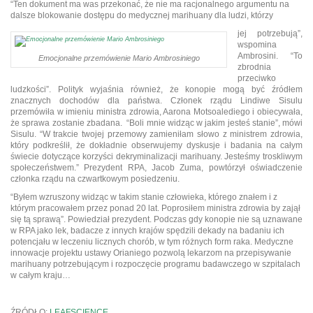
“Ten dokument ma was przekonać, że nie ma racjonalnego argumentu na
dalsze blokowanie dostępu do medycznej marihuany dla ludzi, którzy
jej potrzebują”,
wspomina
Ambrosini. “To
Emocjonalne przemówienie Mario Ambrosiniego
zbrodnia
przeciwko
ludzkości”. Polityk wyjaśnia również, że konopie mogą być źródłem
znacznych dochodów dla państwa. Członek rządu Lindiwe Sisulu
przemówiła w imieniu ministra zdrowia, Aarona Motsoalediego i obiecywała,
że sprawa zostanie zbadana. “Boli mnie widząc w jakim jesteś stanie”, mówi
Sisulu. “W trakcie twojej przemowy zamieniłam słowo z ministrem zdrowia,
który podkreślił, że dokładnie obserwujemy dyskusje i badania na całym
świecie dotyczące korzyści dekryminalizacji marihuany. Jesteśmy troskliwym
społeczeństwem.” Prezydent RPA, Jacob Zuma, powtórzył oświadczenie
członka rządu na czwartkowym posiedzeniu.
“Byłem wzruszony widząc w takim stanie człowieka, którego znałem i z
którym pracowałem przez ponad 20 lat. Poprosiłem ministra zdrowia by zajął
się tą sprawą”. Powiedział prezydent. Podczas gdy konopie nie są uznawane
w RPA jako lek, badacze z innych krajów spędzili dekady na badaniu ich
potencjału w leczeniu licznych chorób, w tym różnych form raka. Medyczne
innowacje projektu ustawy Orianiego pozwolą lekarzom na przepisywanie
marihuany potrzebującym i rozpoczęcie programu badawczego w szpitalach
w całym kraju…
ŹRÓDŁO:
LEAFSCIENCE