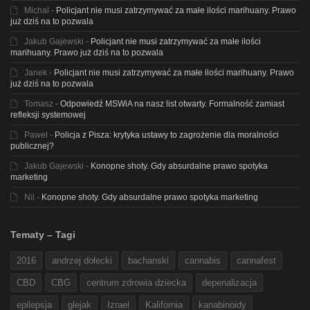
Michal
-
Policjant nie musi zatrzymywać za małe ilości marihuany. Prawo
już dziś na to pozwala
Jakub Gajewski
-
Policjant nie musi zatrzymywać za małe ilości
marihuany. Prawo już dziś na to pozwala
Janek
-
Policjant nie musi zatrzymywać za małe ilości marihuany. Prawo
już dziś na to pozwala
Tomasz
-
Odpowiedź MSWiA na nasz list otwarty. Formalność zamiast
refleksji systemowej
Pawel
-
Policja z Pisza: krytyka ustawy to zagrożenie dla moralności
publicznej?
Jakub Gajewski
-
Konopne shoty. Gdy absurdalne prawo spotyka
marketing
Nil
-
Konopne shoty. Gdy absurdalne prawo spotyka marketing
Tematy – Tagi
2016
andrzej dołecki
bachanski
cannabis
cannafest
CBD
CBG
centrum zdrowia dziecka
depenalizacja
epilepsja
glejak
Izrael
Kalifornia
kanabinoidy