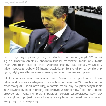
Polityka i Prawo
0
Po szczerym wystąpieniu jednego z członków parlamentu, rząd RPA skłonił
się do złożenia obietnicy zbadania kwestii medycznej marihuany.
Mario
Oriani-Ambrosini, członek Partii Wolności Inkathy oraz ocalały w walce z
rakiem podczas debaty 25 lutego powiedział, że nie utrzymał by się przy
życiu, gdyby nie alternatywne sposoby leczenia, również konopiami.
“Miałem umrzeć wiele miesięcy temu. Jestem tutaj, ponieważ miałem
odwagę stosowania nielegalnych sposobów leczenia, we Włoszech w formie
wodorowęglanu sodu oraz tutaj, w formie marihuany. “W przeciwnym razie
faszerowano by mnie morfiną i nie byłbym w stanie mówić do pana, panie
prezydencie”. Oriani-Ambrosini poprosił swoich współpracowników aby
rozważyli jego projekt ustawy, który tyczy się legalizacji marihuany w celach
medycznych i przemysłowych.