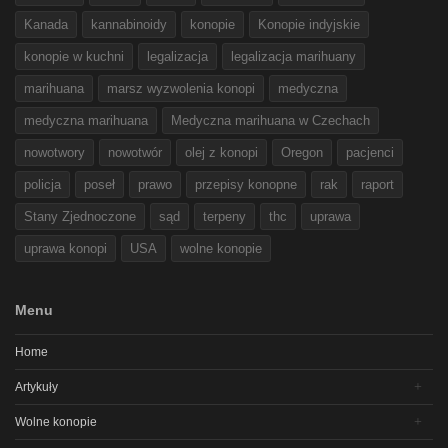
Kanada
kannabinoidy
konopie
Konopie indyjskie
konopie w kuchni
legalizacja
legalizacja marihuany
marihuana
marsz wyzwolenia konopi
medyczna
medyczna marihuana
Medyczna marihuana w Czechach
nowotwory
nowotwór
olej z konopi
Oregon
pacjenci
policja
poseł
prawo
przepisy konopne
rak
raport
Stany Zjednoczone
sąd
terpeny
thc
uprawa
uprawa konopi
USA
wolne konopie
Menu
Home
Artykuły
Wolne konopie