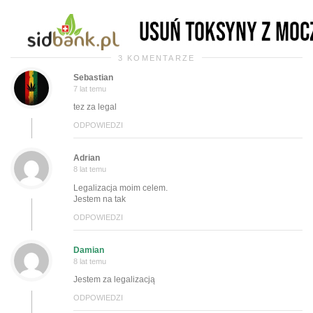
3 KOMENTARZE
Sebastian
7 lat temu
tez za legal
ODPOWIEDZI
Adrian
8 lat temu
Legalizacja moim celem.
Jestem na tak
ODPOWIEDZI
Damian
8 lat temu
Jestem za legalizacją
ODPOWIEDZI