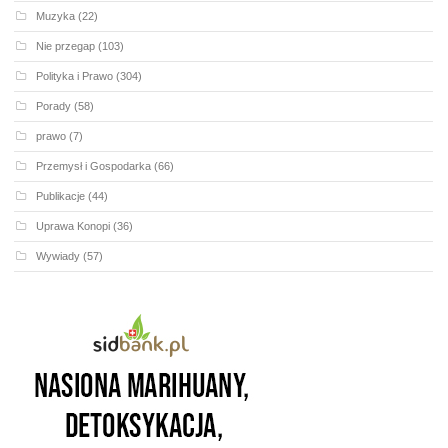
Muzyka
(22)
Nie przegap
(103)
Polityka i Prawo
(304)
Porady
(58)
prawo
(7)
Przemysł i Gospodarka
(66)
Publikacje
(44)
Uprawa Konopi
(36)
Wywiady
(57)