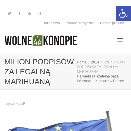
Otwórz 
Doradztwo
Pomoc medyczna
Pomoc prawna
Przełą
MILION PODPISÓW
Home
2014
luty
MILION
PODPISÓW ZA LEGALNĄ
ZA LEGALNĄ
MARIHUANĄ
Największa, rzetelna baza
nawiga
MARIHUANĄ
informacji - Konopie w Polsce
Aktywizm
3