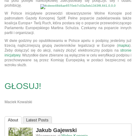
na polu polityki narkotykowej zdecydowały
się połączyć siły i obalić
prohibicję.
W Polsce inicjatywie przewodzi stowarzyszenie Wolne Konopie pod
patronatem Gazety Konopnej Spliff. Pełne poparcie zadeklarowała także
koalicja Europa+ Twój Ruch, która postara się o poparcie przewodniczącego
Parlamentu Europejskiego Martina Schulza. Czekamy na poparcie innych
partii i organizacji.
W dwie godziny po opublikowaniu w Polsce apelu o podpisy, jesteśmy już
trzecią najliczniejszą grupą zwolenników legalizacji w Europie (
mapka
).
Żeby dołączyć się do akcji, należy złożyć elektroniczny podpis na
stronie
inicjatywy
. Wszystkie dane zbierane są wyłącznie w celu weryfikacji podpisu i
przechowywane są przez Komisję Europejską w postaci bezpiecznej od
wzroku służb.
GŁOSUJ!
Maciek Kowalski
About
Latest Posts
Jakub Gajewski
Wiceprezes
Wolne Konopie