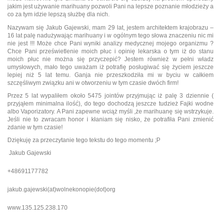
jakim jest używanie marihuany pozwoli Pani na lepsze poznanie młodzieży a
co za tym idzie lepszą służbę dla nich.
Nazywam się Jakub Gajewski, mam 29 lat, jestem architektem krajobrazu –
16 lat palę nadużywając marihuany i w ogólnym tego słowa znaczeniu nic mi
nie jest !!! Może chce Pani wyniki analizy medycznej mojego organizmu ?
Chce Pani prześwietlenie moich płuc i opinię lekarska o tym iż do stanu
moich płuc nie można się przyczepić? Jestem również w pełni władz
umysłowych, mało tego uważam iż potrafię posługiwać się życiem jeszcze
lepiej niż 5 lat temu. Ganja nie przeszkodziła mi w byciu w całkiem
szczęśliwym związku ani w otworzeniu w tym czasie dwóch firm!
Przez 5 lat wypaliłem około 5475 jointów przyjmując iż palę 3 dziennie (
przyjąłem minimalna ilość), do tego dochodzą jeszcze tudzież Fajki wodne
albo Vaporizatory. A Pani zapewne wciąż myśli ,że marihuanę się wstrzykuje.
Jeśli nie to zwracam honor i kłaniam się nisko, że potrafiła Pani zmienić
zdanie w tym czasie!
Dziękuję za przeczytanie tego tekstu do tego momentu ;P
Jakub Gajewski
+48691177782
jakub.gajewski(at)wolnekonopie(dot)org
www.135.125.238.170