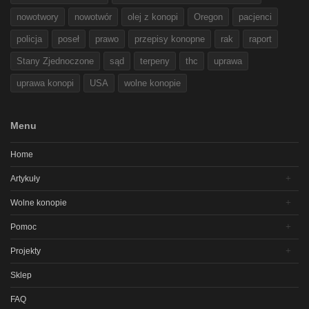
nowotwory
nowotwór
olej z konopi
Oregon
pacjenci
policja
poseł
prawo
przepisy konopne
rak
raport
Stany Zjednoczone
sąd
terpeny
thc
uprawa
uprawa konopi
USA
wolne konopie
Menu
Home
Artykuły
Wolne konopie
Pomoc
Projekty
Sklep
FAQ