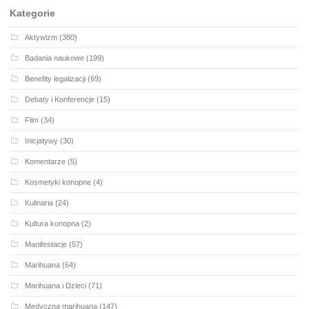
Kategorie
Aktywizm
(380)
Badania naukowe
(199)
Benefity legalizacji
(69)
Debaty i Konferencje
(15)
Film
(34)
Inicjatywy
(30)
Komentarze
(5)
Kosmetyki konopne
(4)
Kulinaria
(24)
Kultura konopna
(2)
Manifestacje
(57)
Marihuana
(64)
Marihuana i Dzieci
(71)
Medyczna marihuana
(147)