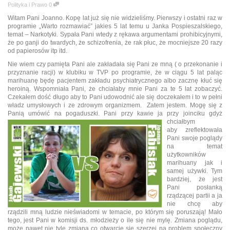
Polityka i Prawo
0
Witam Pani Joanno. Kopę lat już się nie widzieliśmy. Pierwszy i ostatni raz w
programie „Warto rozmawiać” jakies 5 lat temu u Janka Pospieszalskiego,
temat – Narkotyki. Sypała Pani wtedy z rękawa argumentami prohibicyjnymi,
że po ganji do twardych, że schizofrenia, że rak płuc, że mocniejsze 20 razy
od papierosów itp itd.
Nie wiem czy pamięta Pani ale zakładała się Pani ze mną ( o przekonanie i
przyznanie racji) w klubiku w TVP po programie, że w ciągu 5 lat paląc
marihuanę będę pacjentem zakładu psychiatrycznego albo zacznę kłuć się
heroiną. Wspomniała Pani, że chciałaby mnie Pani za te 5 lat zobaczyć.
Czekałem dość długo aby to Pani udowodnić ale się doczekałem i to w pełni
władz umysłowych i ze zdrowym organizmem. Zatem jestem. Mogę się z
Panią umówić na pogaduszki. Pani przy kawie ja przy joinciku gdyż
chciałbym
aby zreflektowała
Pani swoje poglądy
na temat
użytkowników
marihuany jak i
samej używki. Tym
bardziej, że jest
Pani posłanką
rządzącej partii a ja
nie chcę aby
rządzili mną ludzie nieświadomi w temacie, po którym się poruszają! Mało
tego, jest Pani w komisji ds. młodzieży o ile się nie mylę. Zmiana poglądu,
może nawet nie tyle zmiana co otwarcie się szerzej na problem społeczny