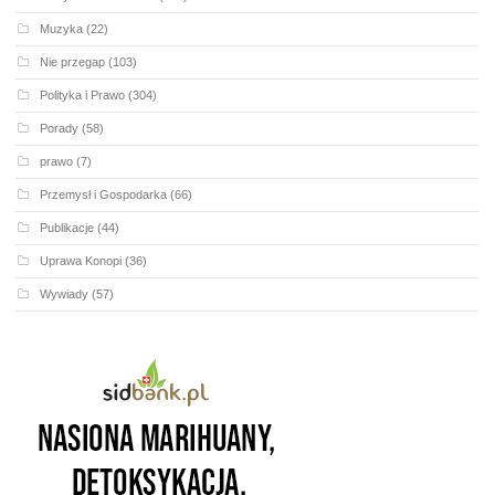
Muzyka
(22)
Nie przegap
(103)
Polityka i Prawo
(304)
Porady
(58)
prawo
(7)
Przemysł i Gospodarka
(66)
Publikacje
(44)
Uprawa Konopi
(36)
Wywiady
(57)