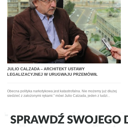
JULIO CALZADA – ARCHITEKT USTAWY
LEGALIZACYJNEJ W URUGWAJU PRZEMÓWIŁ
Obecna polityka narkotykowa jest katastrofalna. Nie możemy już dłużej
siedzieć z założonymi rękami.” mówi Julio Calzada, jeden z ludzi...