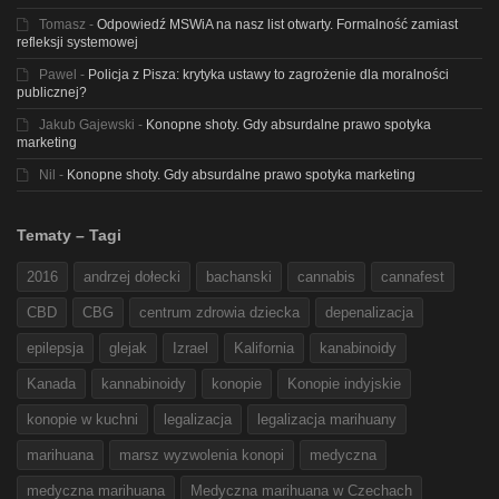
Tomasz
-
Odpowiedź MSWiA na nasz list otwarty. Formalność zamiast
refleksji systemowej
Pawel
-
Policja z Pisza: krytyka ustawy to zagrożenie dla moralności
publicznej?
Jakub Gajewski
-
Konopne shoty. Gdy absurdalne prawo spotyka
marketing
Nil
-
Konopne shoty. Gdy absurdalne prawo spotyka marketing
Tematy – Tagi
2016
andrzej dołecki
bachanski
cannabis
cannafest
CBD
CBG
centrum zdrowia dziecka
depenalizacja
epilepsja
glejak
Izrael
Kalifornia
kanabinoidy
Kanada
kannabinoidy
konopie
Konopie indyjskie
konopie w kuchni
legalizacja
legalizacja marihuany
marihuana
marsz wyzwolenia konopi
medyczna
medyczna marihuana
Medyczna marihuana w Czechach