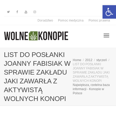
Otwórz 
Doradztwo
Pomoc medyczna
Pomoc prawna
Przełą
LIST DO POSŁANKI
Home
2012
styczeń
JOANNY FABISIAK W
LIST DO POSŁANKI
nawiga
JOANNY FABISIAK W
SPRAWIE ZAKŁADU
SPRAWIE ZAKŁADU JAKI
ZAWARŁA Z AKTYWISTĄ
JAKI ZAWARŁA Z
WOLNYCH KONOPI
Największa, rzetelna baza
AKTYWISTĄ
informacji - Konopie w
Polsce
WOLNYCH KONOPI