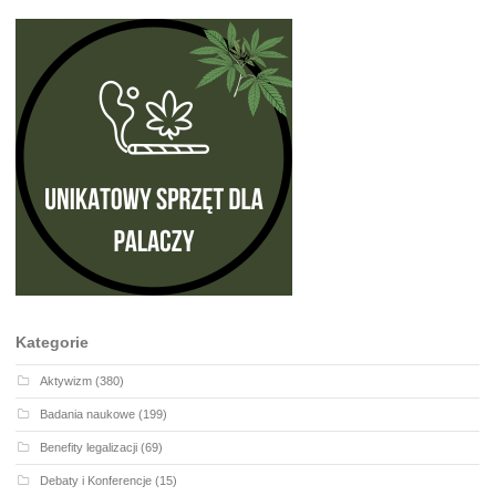
Kategorie
Aktywizm
(380)
Badania naukowe
(199)
Benefity legalizacji
(69)
Debaty i Konferencje
(15)