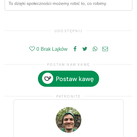
To dzięki społeczności możemy robić to, co robimy.
UDOSTĘPNIJ
0
Brak Lajków
POSTAW NAM KAWĘ
PATRONITE