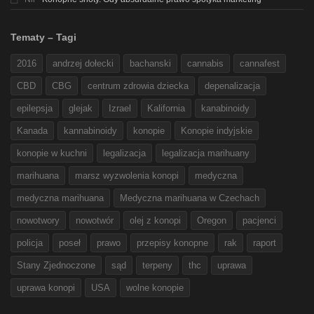
Tematy – Tagi
2016
andrzej dołecki
bachanski
cannabis
cannafest
CBD
CBG
centrum zdrowia dziecka
depenalizacja
epilepsja
glejak
Izrael
Kalifornia
kanabinoidy
Kanada
kannabinoidy
konopie
Konopie indyjskie
konopie w kuchni
legalizacja
legalizacja marihuany
marihuana
marsz wyzwolenia konopi
medyczna
medyczna marihuana
Medyczna marihuana w Czechach
nowotwory
nowotwór
olej z konopi
Oregon
pacjenci
policja
poseł
prawo
przepisy konopne
rak
raport
Stany Zjednoczone
sąd
terpeny
thc
uprawa
uprawa konopi
USA
wolne konopie