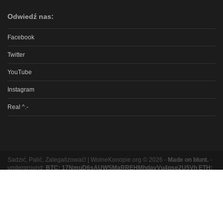
Odwiedź nas:
Facebook
Twitter
YouTube
Instagram
Real ^.-
Sadzić, Palić, Zalegalizować! | WolneKonopie.org © 2026 -
Made on blunt.
-
underground:
BTC: 17NmuD6sAUWSMaRREHMhdavVu4pse2U5Vh ETH:
0xb8e9b131bc5a3e06e3a87ad319f5e5b9b1f9ed16
Partnerzy