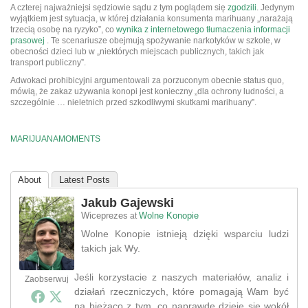
A czterej najważniejsi sędziowie sądu z tym poglądem się
zgodzili
. Jedynym
wyjątkiem jest sytuacja, w której działania konsumenta marihuany „narażają
trzecią osobę na ryzyko”, co
wynika z internetowego tłumaczenia informacji
prasowej
. Te scenariusze obejmują spożywanie narkotyków w szkole, w
obecności dzieci lub w „niektórych miejscach publicznych, takich jak
transport publiczny”.
Adwokaci prohibicyjni argumentowali za porzuconym obecnie status quo,
mówią, że zakaz używania konopi jest konieczny „dla ochrony ludności, a
szczególnie … nieletnich przed szkodliwymi skutkami marihuany”.
MARIJUANAMOMENTS
About
Latest Posts
Jakub Gajewski
Wiceprezes
Wolne Konopie
at
Wolne Konopie istnieją dzięki wsparciu ludzi
takich jak Wy.
Jeśli korzystacie z naszych materiałów, analiz i
Zaobserwuj
działań rzeczniczych, które pomagają Wam być
na bieżąco z tym, co naprawdę dzieje się wokół