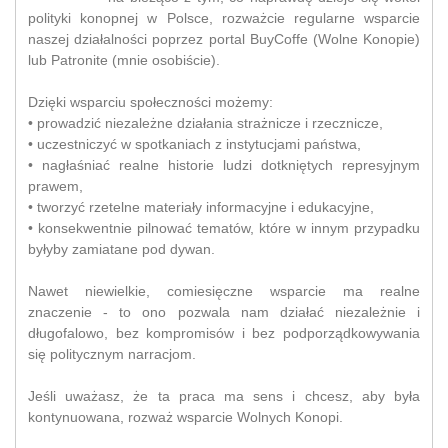
polityki konopnej w Polsce, rozważcie regularne wsparcie
naszej działalności poprzez portal BuyCoffe (Wolne Konopie)
lub Patronite (mnie osobiście).
Dzięki wsparciu społeczności możemy:
• prowadzić niezależne działania strażnicze i rzecznicze,
• uczestniczyć w spotkaniach z instytucjami państwa,
• nagłaśniać realne historie ludzi dotkniętych represyjnym
prawem,
• tworzyć rzetelne materiały informacyjne i edukacyjne,
• konsekwentnie pilnować tematów, które w innym przypadku
byłyby zamiatane pod dywan.
Nawet niewielkie, comiesięczne wsparcie ma realne
znaczenie - to ono pozwala nam działać niezależnie i
długofalowo, bez kompromisów i bez podporządkowywania
się politycznym narracjom.
Jeśli uważasz, że ta praca ma sens i chcesz, aby była
kontynuowana, rozważ wsparcie Wolnych Konopi.