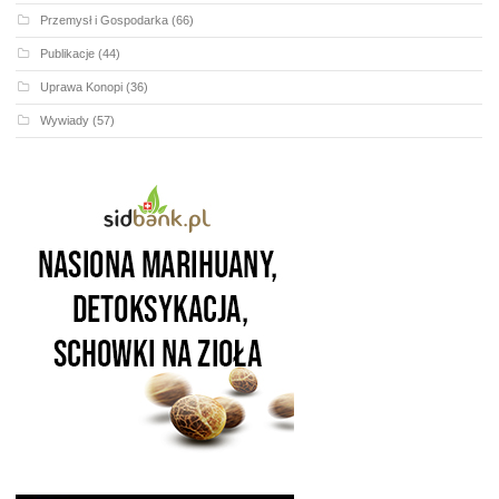
Przemysł i Gospodarka
(66)
Publikacje
(44)
Uprawa Konopi
(36)
Wywiady
(57)