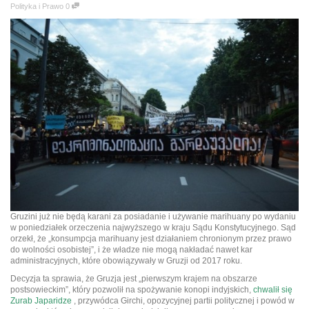
Polityka i Prawo
0
Gruzini już nie będą karani za posiadanie i używanie marihuany po wydaniu
w poniedziałek orzeczenia najwyższego w kraju Sądu Konstytucyjnego. Sąd
orzekł, że „konsumpcja marihuany jest działaniem chronionym przez prawo
do wolności osobistej”, i że władze nie mogą nakładać nawet kar
administracyjnych, które obowiązywały w Gruzji od 2017 roku.
Decyzja ta sprawia, że ​​Gruzja jest „pierwszym krajem na obszarze
postsowieckim”, który pozwolił na spożywanie konopi indyjskich,
chwalił się
Zurab Japaridze
, przywódca Girchi, opozycyjnej partii politycznej i powód w