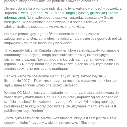
procesie, który doprowadził do poniedziałkowego orzeczenia.
„To nie była walka o konopie indyjskie, to była walka o wolność” – powiedział
Japaridze,
według raportu w OC Media, anglojęzycznej gruzińskiej stronie
informacyjnej.
Na chwilę obecną uprawa i sprzedaż pozostają w Gruzji
nielegalne. W parlamencie debatowana jest obecnie ustawa, która
zdekryminalizuje posiadanie wszystkich narkotyków.
Na razie jednak, gdy legalność posiadania marihuany została
zalegalizowana, Gruzja ma obecnie jedną z najbardziej postępowych polityk
krajowych w zakresie marihuany na świecie.
Tylko narody, takie jak Kanada i Urugwaj, które zalegalizowały konsumpcję
marihuany rekreacyjnej, mogą pochwalić się bardziej tolerancyjnymi
oficjalnymi prawami. Nawet narody, w których marihuana medyczna jest
legalna jak Niemcy, nadal mają prawa zezwalające na kary kryminalne lub
administracyjne za posiadanie marihuany.
Sankcje karne za posiadanie marihuany w Gruzji zakończyły się w
listopadzie 2017 r., Po wcześniejszym orzeczeniu wydanym przez ten sam
sąd w innej sprawie wniesionej przez Girchiego.
Według OC Media kara za posiadanie marihuany została zredukowana do
kary grzywny maksymalnie do 200 $ lub „pracy naprawczej od jednego do
sześciu miesięcy”. Niezadowolony z tego, Girchi złożył kolejną apelację,
kwestionując te kary, biorąc pod uwagę, że „używanie marihuany nie jest
publicznym zagrożeniem”.
„Może tylko zaszkodzić zdrowiu konsumenta, który jest sam jest za siebie
odpowiedzialny”, czytamy w aktach procesowych Girchi’ego.