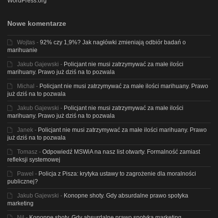
WordPress.org
Nowe komentarze
Wojtas
-
92% czy 1,9%? Jak nagłówki zmieniają odbiór badań o
marihuanie
Jakub Gajewski
-
Policjant nie musi zatrzymywać za małe ilości
marihuany. Prawo już dziś na to pozwala
Michal
-
Policjant nie musi zatrzymywać za małe ilości marihuany. Prawo
już dziś na to pozwala
Jakub Gajewski
-
Policjant nie musi zatrzymywać za małe ilości
marihuany. Prawo już dziś na to pozwala
Janek
-
Policjant nie musi zatrzymywać za małe ilości marihuany. Prawo
już dziś na to pozwala
Tomasz
-
Odpowiedź MSWiA na nasz list otwarty. Formalność zamiast
refleksji systemowej
Pawel
-
Policja z Pisza: krytyka ustawy to zagrożenie dla moralności
publicznej?
Jakub Gajewski
-
Konopne shoty. Gdy absurdalne prawo spotyka
marketing
Nil
-
Konopne shoty. Gdy absurdalne prawo spotyka marketing