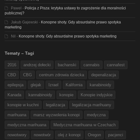
Pawel
-
Policja z Pisza: krytyka ustawy to zagrożenie dla moralności
publicznej?
Jakub Gajewski
-
Konopne shoty. Gdy absurdalne prawo spotyka
marketing
Nil
-
Konopne shoty. Gdy absurdalne prawo spotyka marketing
Tematy – Tagi
2016
andrzej dołecki
bachanski
cannabis
cannafest
CBD
CBG
centrum zdrowia dziecka
depenalizacja
epilepsja
glejak
Izrael
Kalifornia
kanabinoidy
Kanada
kannabinoidy
konopie
Konopie indyjskie
konopie w kuchni
legalizacja
legalizacja marihuany
marihuana
marsz wyzwolenia konopi
medyczna
medyczna marihuana
Medyczna marihuana w Czechach
nowotwory
nowotwór
olej z konopi
Oregon
pacjenci