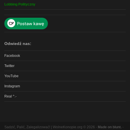
Lobbing Polityczny
Odwiedź nas:
Facebook
Twitter
YouTube
Instagram
Real ^.-
Sadzić, Palić, Zalegalizować! | WolneKonopie.org © 2026 -
Made on blunt.
-