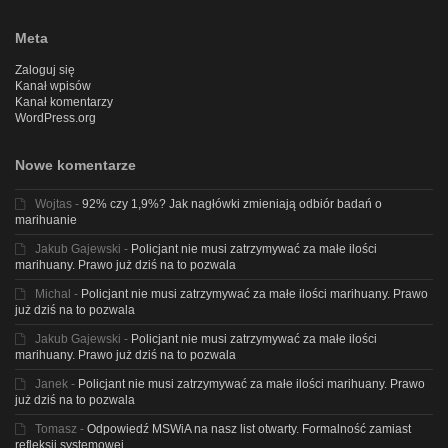
Meta
Zaloguj się
Kanał wpisów
Kanał komentarzy
WordPress.org
Nowe komentarze
Wojtas
-
92% czy 1,9%? Jak nagłówki zmieniają odbiór badań o
marihuanie
Jakub Gajewski
-
Policjant nie musi zatrzymywać za małe ilości
marihuany. Prawo już dziś na to pozwala
Michal
-
Policjant nie musi zatrzymywać za małe ilości marihuany. Prawo
już dziś na to pozwala
Jakub Gajewski
-
Policjant nie musi zatrzymywać za małe ilości
marihuany. Prawo już dziś na to pozwala
Janek
-
Policjant nie musi zatrzymywać za małe ilości marihuany. Prawo
już dziś na to pozwala
Tomasz
-
Odpowiedź MSWiA na nasz list otwarty. Formalność zamiast
refleksji systemowej