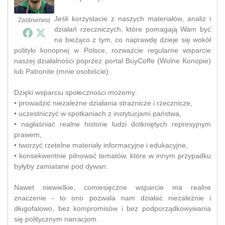
Jeśli korzystacie z naszych materiałów, analiz i
Zaobserwuj
działań rzeczniczych, które pomagają Wam być
na bieżąco z tym, co naprawdę dzieje się wokół
polityki konopnej w Polsce, rozważcie regularne wsparcie
naszej działalności poprzez portal BuyCoffe (Wolne Konopie)
lub Patronite (mnie osobiście).
Dzięki wsparciu społeczności możemy:
• prowadzić niezależne działania strażnicze i rzecznicze,
• uczestniczyć w spotkaniach z instytucjami państwa,
• nagłaśniać realne historie ludzi dotkniętych represyjnym
prawem,
• tworzyć rzetelne materiały informacyjne i edukacyjne,
• konsekwentnie pilnować tematów, które w innym przypadku
byłyby zamiatane pod dywan.
Nawet niewielkie, comiesięczne wsparcie ma realne
znaczenie - to ono pozwala nam działać niezależnie i
długofalowo, bez kompromisów i bez podporządkowywania
się politycznym narracjom.