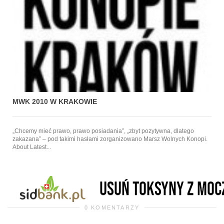
MWK 2010 W KRAKOWIE
„Chcemy mieć prawo, prawo posiadania”, „zbyt pozytywna, dlatego
zakazana” – pod takimi hasłami zorganizowano Marsz Wolnych Konopi.
About Latest...
0 KOMENTARZY