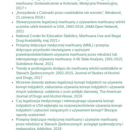
marihuany: Doświadczenie w Kolorado, Medycyna Prewencyjna,
2017 r.
„Korzystanie z Colorado przez nastolatków nie wzrosło”, Westword,
21 czerwca 2018 r.
Stowarzyszenie legalizacji marihuany z używaniem marihuany wśród
uczniów szkół średnich w USA, 1993-2019, JAMA Open Network,
2021
National Center for Education Statistics, Marihuana Use and Illegal
Drug Availability, maj 2021 r
Przepisy dotyczące medycznej marihuany (MML) i przepisy
dotyczące przychodni niezwiązane z wyższymi
prawdopodobieństwem używania marihuany przez młodzież lub
intensywnego używania marihuany: A 46 State Analysis, 1991-2015,
Substance Abuse, 2021
Trendy w postrzeganiu dostępu do marihuany wśród nastolatków w
Stanach Zjednoczonych: 2002-2015, Journal of Studies of Alcohol
and Drugs, 2017
Wczesne dowody wpływu legalizacji konopi indyjskich na używanie
konopi indyjskich, zaburzenia używania konopi indyjskich i używanie
innych substancji: ustalenia z ocen polityki stanowej, The American
Journal of Drugs and Alcohol Abuse, 2019
Czy legalizacja medycznego i rekreacyjnego używania konopi
indyjskich w USA wpłynęła na rozpowszechnienie używania konopi
indyjskich i zaburzeń związanych z używaniem konopi? Bieżące
raporty uzależnień
Przepisy dotyczące medycznej marihuany i używanie marihuany
przez młodzież w Stanach Zjednoczonych: przegląd systematyczny i
metaanaliza, Addiction, 2018