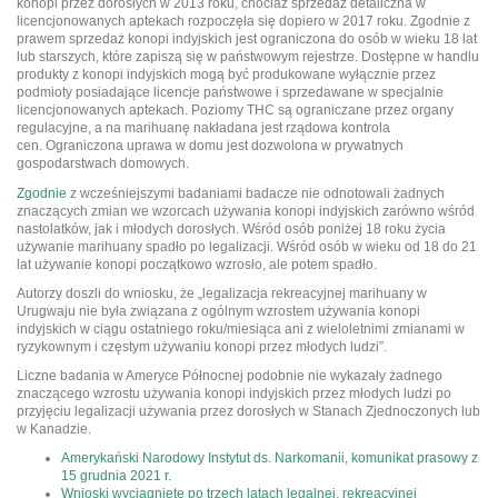
konopi przez dorosłych w 2013 roku, chociaż sprzedaż detaliczna w
licencjonowanych aptekach rozpoczęła się dopiero w 2017 roku. Zgodnie z
prawem sprzedaż konopi indyjskich jest ograniczona do osób w wieku 18 lat
lub starszych, które zapiszą się w państwowym rejestrze. Dostępne w handlu
produkty z konopi indyjskich mogą być produkowane wyłącznie przez
podmioty posiadające licencje państwowe i sprzedawane w specjalnie
licencjonowanych aptekach. Poziomy THC są ograniczane przez organy
regulacyjne, a na marihuanę nakładana jest rządowa kontrola
cen. Ograniczona uprawa w domu jest dozwolona w prywatnych
gospodarstwach domowych.
Zgodnie
z wcześniejszymi badaniami badacze nie odnotowali żadnych
znaczących zmian we wzorcach używania konopi indyjskich zarówno wśród
nastolatków, jak i młodych dorosłych. Wśród osób poniżej 18 roku życia
używanie marihuany spadło po legalizacji. Wśród osób w wieku od 18 do 21
lat używanie konopi początkowo wzrosło, ale potem spadło.
Autorzy doszli do wniosku, że „legalizacja rekreacyjnej marihuany w
Urugwaju nie była związana z ogólnym wzrostem używania konopi
indyjskich w ciągu ostatniego roku/miesiąca ani z wieloletnimi zmianami w
ryzykownym i częstym używaniu konopi przez młodych ludzi”.
Liczne badania w Ameryce Północnej podobnie nie wykazały żadnego
znaczącego wzrostu używania konopi indyjskich przez młodych ludzi po
przyjęciu legalizacji używania przez dorosłych w Stanach Zjednoczonych lub
w Kanadzie.
Amerykański Narodowy Instytut ds. Narkomanii, komunikat prasowy z
15 grudnia 2021 r.
Wnioski wyciągnięte po trzech latach legalnej, rekreacyjnej