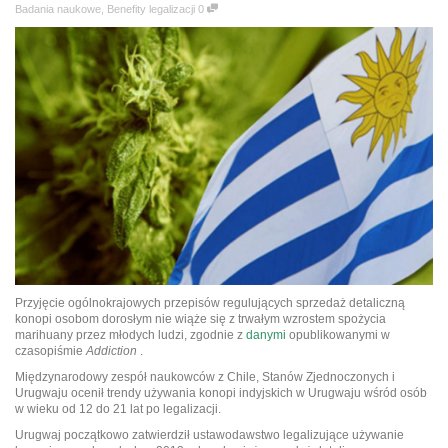
Badania naukowe
,
Benefity legalizacji
0
Przyjęcie ogólnokrajowych przepisów regulujących sprzedaż detaliczną
konopi osobom dorosłym nie wiąże się z trwałym wzrostem spożycia
marihuany przez młodych ludzi, zgodnie z
danymi
opublikowanymi w
czasopiśmie
Addiction
.
Międzynarodowy zespół naukowców z Chile, Stanów Zjednoczonych i
Urugwaju ocenił trendy używania konopi indyjskich w Urugwaju wśród osób
w wieku od 12 do 21 lat po legalizacji.
Urugwaj początkowo zatwierdził ustawodawstwo legalizujące używanie