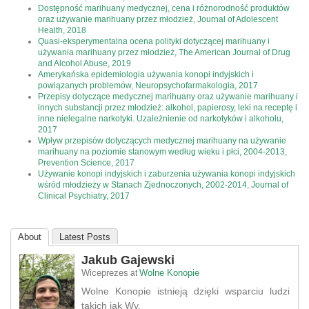
Dostępność marihuany medycznej, cena i różnorodność produktów
oraz używanie marihuany przez młodzież, Journal of Adolescent
Health, 2018
Quasi-eksperymentalna ocena polityki dotyczącej marihuany i
używania marihuany przez młodzież, The American Journal of Drug
and Alcohol Abuse, 2019
Amerykańska epidemiologia używania konopi indyjskich i
powiązanych problemów, Neuropsychofarmakologia, 2017
Przepisy dotyczące medycznej marihuany oraz używanie marihuany i
innych substancji przez młodzież: alkohol, papierosy, leki na receptę i
inne nielegalne narkotyki. Uzależnienie od narkotyków i alkoholu,
2017
Wpływ przepisów dotyczących medycznej marihuany na używanie
marihuany na poziomie stanowym według wieku i płci, 2004-2013,
Prevention Science, 2017
Używanie konopi indyjskich i zaburzenia używania konopi indyjskich
wśród młodzieży w Stanach Zjednoczonych, 2002-2014, Journal of
Clinical Psychiatry, 2017
About
Latest Posts
Jakub Gajewski
Wiceprezes
Wolne Konopie
at
Wolne Konopie istnieją dzięki wsparciu ludzi
takich jak Wy.