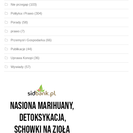
Nie przegap
(103)
Polityka i Prawo
(304)
Porady
(58)
prawo
(7)
Przemysł i Gospodarka
(66)
Publikacje
(44)
Uprawa Konopi
(36)
Wywiady
(57)