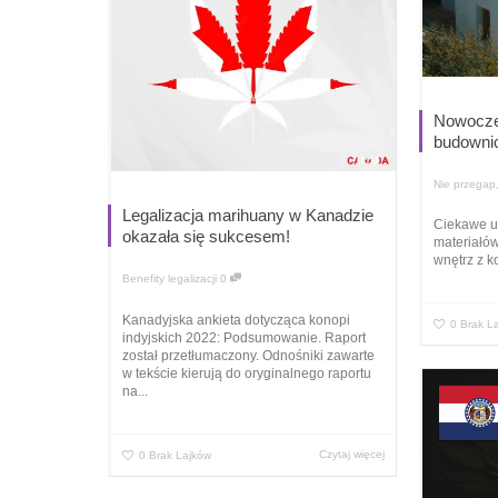
Nowocze
budowni
Nie przegap
Legalizacja marihuany w Kanadzie
Ciekawe ul
okazała się sukcesem!
materiałó
wnętrz z k
Benefity legalizacji
0
Kanadyjska ankieta dotycząca konopi
0
Brak L
indyjskich 2022: Podsumowanie. Raport
został przetłumaczony. Odnośniki zawarte
w tekście kierują do oryginalnego raportu
na...
Czytaj więcej
0
Brak Lajków