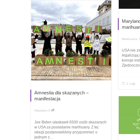
Maryland 
marihua
Marihuana
,
USA nie zw
legalizują
konopi ind
Zjednoczon
1
Lajk
Amnestia dla skazanych –
manifestacja
Aktywizm
0
Joe Biden ułaskawił 6500 osób skazanych
w USA za posiadanie marihuany. Z tej
okazji postanowiliśmy przypomnieć o
jednym z...