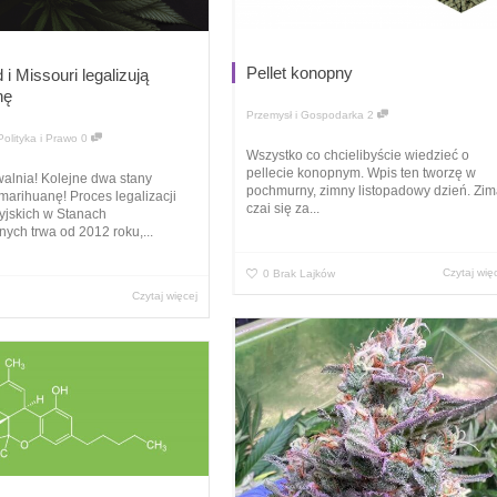
Pellet konopny
i Missouri legalizują
nę
Przemysł i Gospodarka
2
Polityka i Prawo
0
Wszystko co chcielibyście wiedzieć o
pellecie konopnym. Wpis ten tworzę w
alnia! Kolejne dwa stany
pochmurny, zimny listopadowy dzień. Zi
 marihuanę! Proces legalizacji
czai się za...
yjskich w Stanach
ych trwa od 2012 roku,...
Czytaj wię
0
Brak Lajków
Czytaj więcej