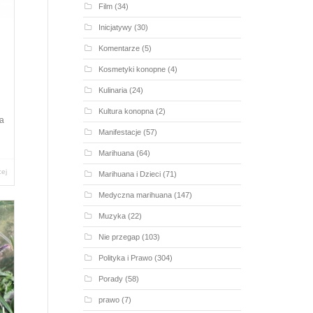
Film
(34)
Inicjatywy
(30)
Komentarze
(5)
Kosmetyki konopne
(4)
Kulinaria
(24)
Kultura konopna
(2)
ma
Manifestacje
(57)
Marihuana
(64)
cej
Marihuana i Dzieci
(71)
Medyczna marihuana
(147)
Muzyka
(22)
Nie przegap
(103)
Polityka i Prawo
(304)
Porady
(58)
prawo
(7)