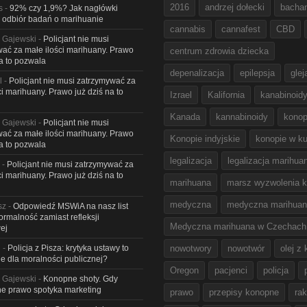
2016
andrzej dołecki
bacha
s
-
92% czy 1,9%? Jak nagłówki
 odbiór badań o marihuanie
cannabis
cannafest
CBD
 Gajewski
-
Policjant nie musi
ać za małe ilości marihuany. Prawo
centrum zdrowia dziecka
na to pozwala
depenalizacja
epilepsja
glej
l
-
Policjant nie musi zatrzymywać za
ci marihuany. Prawo już dziś na to
Izrael
Kalifornia
kanabinoid
Kanada
kannabinoidy
konop
 Gajewski
-
Policjant nie musi
ać za małe ilości marihuany. Prawo
Konopie indyjskie
konopie w ku
na to pozwala
legalizacja
legalizacja marihua
-
Policjant nie musi zatrzymywać za
ci marihuany. Prawo już dziś na to
marihuana
marsz wyzwolenia k
medyczna
medyczna marihua
sz
-
Odpowiedź MSWiA na nasz list
Formalność zamiast refleksji
Medyczna marihuana w Czechach
ej
l
-
Policja z Pisza: krytyka ustawy to
nowotwory
nowotwór
olej z
e dla moralności publicznej?
Oregon
pacjenci
policja
 Gajewski
-
Konopne shoty. Gdy
e prawo spotyka marketing
prawo
przepisy konopne
rak