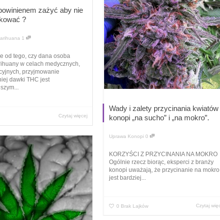
powinienem zażyć aby nie
kować ?
arihuana
1
e od tego, czy dana osoba
ihuany w celach medycznych,
cyjnych, przyjmowanie
iej dawki THC jest
szym...
Wady i zalety przycinania kwiatów
Czytaj więcej
konopi „na sucho” i „na mokro”.
Uprawa Konopi
0
KORZYŚCI Z PRZYCINANIA NA MOKRO
Ogólnie rzecz biorąc, eksperci z branży
konopi uważają, że przycinanie na mokro
jest bardziej...
Czytaj wię
0
Brak Lajków