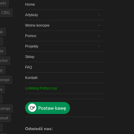
nski
Home
CBG
Artykuły
Wolne konopie
ak
Pomoc
y
Projekty
ie
Sklep
chni
FAQ
ny
Kontakt
onopi
Lobbing Polityczny
na
 konopi
poseł
Odwiedź nas: