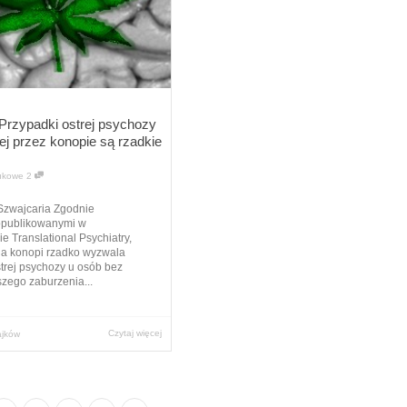
 Przypadki ostrej psychozy
j przez konopie są rzadkie
ukowe
2
Szwajcaria Zgodnie
opublikowanymi w
e Translational Psychiatry,
a konopi rzadko wyzwala
trej psychozy u osób bez
zego zaburzenia...
Czytaj więcej
ajków