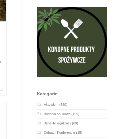
w
cej
Kategorie
Aktywizm
(380)
Badania naukowe
(199)
Benefity legalizacji
(69)
Debaty i Konferencje
(15)