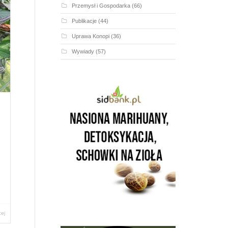
Przemysł i Gospodarka
(66)
Publikacje
(44)
Uprawa Konopi
(36)
Wywiady
(57)
cej