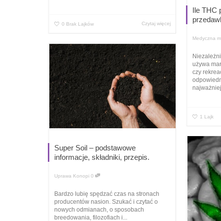
Ile THC 
przedaw
Czytaj więcej
0
Brak Lajków
Medyczna m
Niezależni
używa mar
czy rekrea
odpowiedn
najważniej
1
Lajk
Super Soil – podstawowe
informacje, składniki, przepis.
Uprawa Konopi
0
Bardzo lubię spędzać czas na stronach
producentów nasion. Szukać i czytać o
nowych odmianach, o sposobach
breedowania, filozofiach i...