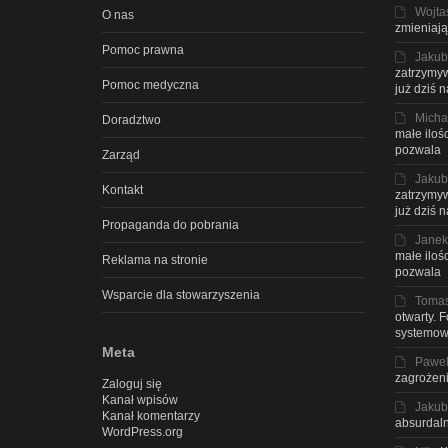
Wojta
O nas
zmieniają
Pomoc prawna
Jakub
zatrzymyw
Pomoc medyczna
już dziś 
Micha
Doradztwo
małe iloś
pozwala
Zarząd
Jakub
Kontakt
zatrzymyw
już dziś 
Propaganda do pobrania
Janek
małe iloś
Reklama na stronie
pozwala
Wsparcie dla stowarzyszenia
Toma
otwarty. 
systemow
Meta
Pawe
zagrożeni
Zaloguj się
Kanał wpisów
Jakub
Kanał komentarzy
absurdaln
WordPress.org