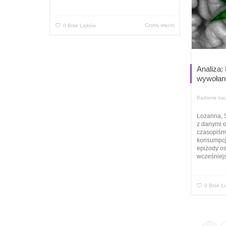
Czytaj więcej
0
Brak Lajków
Analiza:
wywołane
Badania na
Lozanna, 
z danymi 
czasopiśmi
konsumpcj
epizody os
wcześniejs
0
Brak L