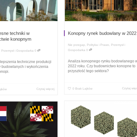
sne techniki w
Konopny rynek budowlany w 2022
ctwie konopnym
Nie przegap
,
Polityka i Prawo
,
Przemysł i
Gospodarka
0
,
Przemysł i Gospodarka
0
Analiza konopnego rynku bodowlanego 
epszenia techniczne produkcji
2022 roku. Czy budownictwo konopne to
w budowlanych i wykończenia
przyszłość tego sektora?
onopi.
Czytaj wię
0
Brak Lajków
Czytaj więcej
ajków