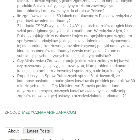
Ministra Zdrowia wpłynęły jakieś zgłoszenia działań niepożądanych
produktu Sativex, który jest jedynym lekiem zawierającym
kannabinoidy i dopuszczonym do obrotu w Polsce?
Ile zgonów w ostatnich 50 latach odnotowano w Polsce w związku z
przedawkowaniem marihuany?
Z badania ESPAD wynika, że aż 43% polskich uczniów drugich klas
szkół ponadgimnazjalnych paliło marihuanę. W związku z tym, że
Polska znajduje się w czołówce krajów europejskich pod względem
spożywania narkotyków, jakie jest uzasadnienie dla kontynuowania
tej niemoralnej, kosztownej oraz nieefektywnej polityki narkotykowej,
która konsumentów marihuany i często osoby uzależnione od
substancji psychoaktywnych traktuje jak kryminalistów?
Czy Ministerstwo Zdrowia planuje jakiekolwiek zmiany w tej kwestii i
czy rozważane jest przyjęcie rozwiązań, które problem narkomanii
traktują jako problem zdrowotny i społeczny, a nie kryminalny?
Raport Instytutu Spraw Publicznych sprzed 6 lat dowodził, że
karalność posiadania narkotyków kosztowała polskich podatników 80
mln złotych rocznie. Czy Ministerstwo Zdrowia posiada dane
dotyczące obecnych, rocznych kosztów związanych z realizacją
zapisów obowiązującej ustawy o przeciwdziałaniu narkomanii?”
ŹRÓDŁO:
MEDYCZNAMARIHUANA.COM
About
Latest Posts