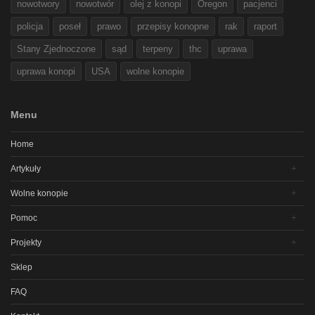
nowotwory
nowotwór
olej z konopi
Oregon
pacjenci
policja
poseł
prawo
przepisy konopne
rak
raport
Stany Zjednoczone
sąd
terpeny
thc
uprawa
uprawa konopi
USA
wolne konopie
Menu
Home
Artykuły
Wolne konopie
Pomoc
Projekty
Sklep
FAQ