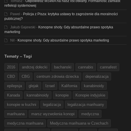
Tomasz
-
Odpowiedź MSWiA na nasz list otwarty. Formalność zamiast
refleksji systemowej
Pawel
-
Policja z Pisza: krytyka ustawy to zagrożenie dla moralności
publicznej?
Jakub Gajewski
-
Konopne shoty. Gdy absurdalne prawo spotyka
marketing
Nil
-
Konopne shoty. Gdy absurdalne prawo spotyka marketing
Tematy – Tagi
2016
andrzej dołecki
bachanski
cannabis
cannafest
CBD
CBG
centrum zdrowia dziecka
depenalizacja
epilepsja
glejak
Izrael
Kalifornia
kanabinoidy
Kanada
kannabinoidy
konopie
Konopie indyjskie
konopie w kuchni
legalizacja
legalizacja marihuany
marihuana
marsz wyzwolenia konopi
medyczna
medyczna marihuana
Medyczna marihuana w Czechach