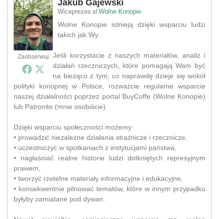
Jakub Gajewski
Wiceprezes
Wolne Konopie
at
Wolne Konopie istnieją dzięki wsparciu ludzi
takich jak Wy.
Jeśli korzystacie z naszych materiałów, analiz i
Zaobserwuj
działań rzeczniczych, które pomagają Wam być
na bieżąco z tym, co naprawdę dzieje się wokół
polityki konopnej w Polsce, rozważcie regularne wsparcie
naszej działalności poprzez portal BuyCoffe (Wolne Konopie)
lub Patronite (mnie osobiście).
Dzięki wsparciu społeczności możemy:
• prowadzić niezależne działania strażnicze i rzecznicze,
• uczestniczyć w spotkaniach z instytucjami państwa,
• nagłaśniać realne historie ludzi dotkniętych represyjnym
prawem,
• tworzyć rzetelne materiały informacyjne i edukacyjne,
• konsekwentnie pilnować tematów, które w innym przypadku
byłyby zamiatane pod dywan.