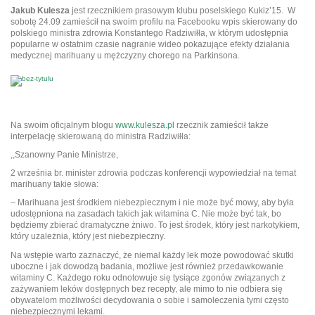
Jakub Kulesza
jest rzecznikiem prasowym klubu poselskiego Kukiz’15. W
sobotę 24.09 zamieścił na swoim profilu na Facebooku wpis skierowany do
polskiego ministra zdrowia Konstantego Radziwiłła, w którym udostępnia
popularne w ostatnim czasie nagranie wideo pokazujące efekty działania
medycznej marihuany u mężczyzny chorego na Parkinsona.
Na swoim oficjalnym blogu
www.kulesza.pl
rzecznik zamieścił także
interpelację skierowaną do ministra Radziwiłła:
,,Szanowny Panie Ministrze,
2 września br. minister zdrowia podczas konferencji wypowiedział na temat
marihuany takie słowa:
– Marihuana jest środkiem niebezpiecznym i nie może być mowy, aby była
udostępniona na zasadach takich jak witamina C. Nie może być tak, bo
będziemy zbierać dramatyczne żniwo. To jest środek, który jest narkotykiem,
który uzależnia, który jest niebezpieczny.
Na wstępie warto zaznaczyć, że niemal każdy lek może powodować skutki
uboczne i jak dowodzą badania, możliwe jest również przedawkowanie
witaminy C. Każdego roku odnotowuje się tysiące zgonów związanych z
zażywaniem leków dostępnych bez recepty, ale mimo to nie odbiera się
obywatelom możliwości decydowania o sobie i samoleczenia tymi często
niebezpiecznymi lekami.