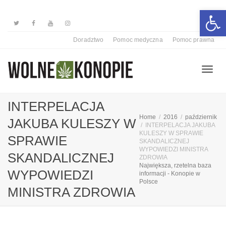
Otwórz 
Doradztwo
Pomoc medyczna
Pomoc prawna
Przełą
INTERPELACJA
Home
2016
październik
JAKUBA KULESZY W
INTERPELACJA JAKUBA
nawiga
KULESZY W SPRAWIE
SPRAWIE
SKANDALICZNEJ
WYPOWIEDZI MINISTRA
SKANDALICZNEJ
ZDROWIA
Największa, rzetelna baza
WYPOWIEDZI
informacji - Konopie w
Polsce
MINISTRA ZDROWIA