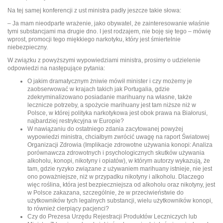
Na tej samej konferencji z ust ministra padły jeszcze takie słowa:
– Ja mam nieodparte wrażenie, jako obywatel, że zainteresowanie właśnie
tymi substancjami ma drugie dno. I jest rodzajem, nie boję się tego – mówię
wprost, promocji tego miękkiego narkotyku, który jest śmiertelnie
niebezpieczny.
W związku z powyższymi wypowiedziami ministra, prosimy o udzielenie
odpowiedzi na następujące pytania:
O jakim dramatycznym żniwie mówił minister i czy możemy je
zaobserwować w krajach takich jak Portugalia, gdzie
zdekryminalizowano posiadanie marihuany na własne, także
lecznicze potrzeby, a spożycie marihuany jest tam niższe niż w
Polsce, w której polityka narkotykowa jest obok prawa na Białorusi,
najbardziej restrykcyjna w Europie?
W nawiązaniu do ostatniego zdania zacytowanej powyżej
wypowiedzi ministra, chciałbym zwrócić uwagę na raport Światowej
Organizacji Zdrowia (Implikacje zdrowotne używania konopi: Analiza
porównawcza zdrowotnych i psychologicznych skutków używania
alkoholu, konopi, nikotyny i opiatów), w którym autorzy wykazują, że
tam, gdzie ryzyko związane z używaniem marihuany istnieje, nie jest
ono poważniejsze, niż w przypadku nikotyny i alkoholu. Dlaczego
więc roślina, która jest bezpieczniejsza od alkoholu oraz nikotyny, jest
w Polsce zakazana, szczególnie, że w przeciwieństwie do
użytkowników tych legalnych substancji, wielu użytkowników konopi,
to również cierpiący pacjenci?
Czy do Prezesa Urzędu Rejestracji Produktów Leczniczych lub