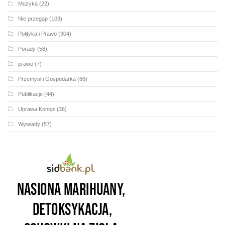
Muzyka
(22)
Nie przegap
(103)
Polityka i Prawo
(304)
Porady
(58)
prawo
(7)
Przemysł i Gospodarka
(66)
Publikacje
(44)
Uprawa Konopi
(36)
Wywiady
(57)