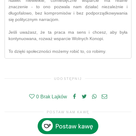
Nawet niewielkie, comiesięczne wsparcie ma realne
znaczenie - to ono pozwala nam działać niezależnie i
długofalowo, bez kompromisów i bez podporządkowywania
się politycznym narracjom.
Jeśli uważasz, że ta praca ma sens i chcesz, aby była
kontynuowana, rozważ wsparcie Wolnych Konopi.
To dzięki społeczności możemy robić to, co robimy.
UDOSTĘPNIJ
0
Brak Lajków
POSTAW NAM KAWĘ