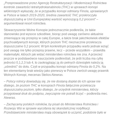
„Przeprowadzone przez Agencję Restrukturyzacji i Modernizacji Rolnictwa
kontrole zawartości tetrahydrokanabinolu (THC) w uprawach konopi
włóknistych wykazały, że w przypadku konopi odmiany Finola, uprawianych
w Polsce w latach 2019-2020, średnia zawartość THC przekroczyła
dopuszczalną w Unii Europejskiej wartość wynoszącą 0,2 procent”
–
argumentował resort rolnictwa.
Stowarzyszenie Wolne Konopie jednoznacznie podkreśla, że takie
stanowisko jest wysoce szkodliwe, biorąc pod uwagę zarówno aktualnie
zmieniające się przepisy w całej Europie, a także brak jakichkolwiek efektów
psychoaktywnych konopi, których poziom THC nieznacznie przekracza
dopuszczalne 0,2 procent. W tym konkretnym przypadku warto jednak wziąć
pod uwagę nie tylko przepisy prawne, lecz – przede wszystkim – prawidła
matematyki, których jak widać ministerstwo rolnictwa nie zna. A przecież
jeszcze w podstawówce nauczyciele podkreślali, że jeśli liczba ma cyfrę
jedności 0,1,2,3 lub 4, to zaokrąglając ją do pełnych dziesiątek należy ją
„uśrednić” do dołu. Czyli w przypadku konopi odmiany Finola do 0,2%. Na
ten elementarny brak wiedzy jako pierwszy w Polsce zwrócił uwagę prawnik
Wolnych Konopi, mecenas Stelios Alewras.
–
Polscy rolnicy dowiadują się, że nie dostaną dopłat do ich upraw nie
dlatego, że poziom THC w konopiach Finola faktycznie przekracza
dopuszczalny poziom, tylko dlatego, że urzędnik ministerstwa, którzy
przygotował druk do podpisu, zwyczajnie nie potrafi liczyć
– podkreśla mec.
Alewras.
–
Zachęcamy polskich rolników, by pisali do Ministerstwa Rolnictwa i
Rozwoju Wsi w sprawie wycofania tej skandalicznej notyfikacji.
Przedstawiciele ministerstwa mają obowiązek to uczynić, podobnie było w