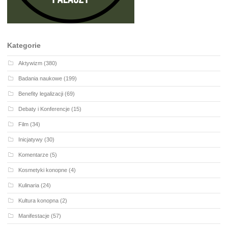
Kategorie
Aktywizm
(380)
Badania naukowe
(199)
Benefity legalizacji
(69)
Debaty i Konferencje
(15)
Film
(34)
Inicjatywy
(30)
Komentarze
(5)
Kosmetyki konopne
(4)
Kulinaria
(24)
Kultura konopna
(2)
Manifestacje
(57)