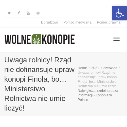
Otwórz 
Doradztwo
Pomoc medyczna
Pomoc prawna
Przełą
Uwaga rolnicy! Rząd
nie dofinansuje upraw
Home
2021
czerwiec
Uwaga rolnicy! Rząd nie
nawiga
konopi Finola, bo…
dofinansuje upraw konopi
Finola, bo… Ministerstwo
Rolnictwa nie umie liczyć!
Ministerstwo
Największa, rzetelna baza
informacji - Konopie w
Rolnictwa nie umie
Polsce
liczyć!