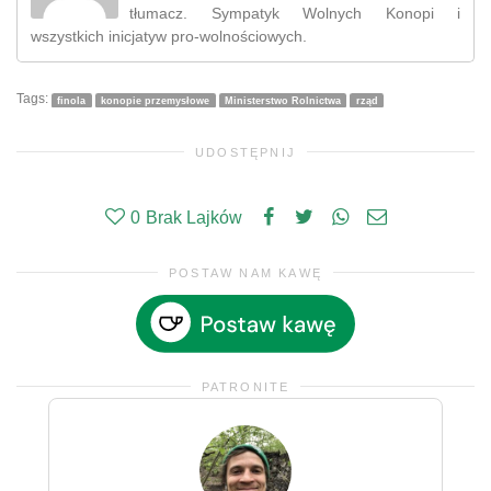
tłumacz. Sympatyk Wolnych Konopi i
wszystkich inicjatyw pro-wolnościowych.
Tags:
finola
konopie przemysłowe
Ministerstwo Rolnictwa
rząd
UDOSTĘPNIJ
0
Brak Lajków
POSTAW NAM KAWĘ
PATRONITE