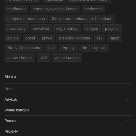
marihuana
marsz wyzwolenia konopi
medyczna
medyczna marihuana
Medyczna marihuana w Czechach
nowotwory
nowotwór
olej z konopi
Oregon
pacjenci
policja
poseł
prawo
przepisy konopne
rak
raport
Stany Zjednoczone
sąd
terpeny
thc
uprawa
uprawa konopi
USA
wolne konopie
Menu
Home
Artykuły
Wolne konopie
Pomoc
Projekty