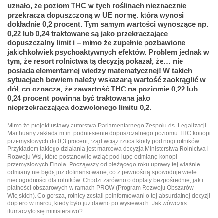
uznało, że poziom THC w tych roślinach nieznacznie
przekracza dopuszczoną w UE normę, która wynosi
dokładnie 0,2 procent. Tym samym wartości wynoszące np.
0,22 lub 0,24 traktowane są jako przekraczające
dopuszczalny limit i – mimo że zupełnie pozbawione
jakichkolwiek psychoaktywnych efektów. Problem jednak w
tym, że resort rolnictwa tą decyzją pokazał, że… nie
posiada elementarnej wiedzy matematycznej! W takich
sytuacjach bowiem należy wskazaną wartość zaokrąglić w
dół, co oznacza, że zawartość THC na poziomie 0,22 lub
0,24 procent powinna być traktowana jako
nieprzekraczająca dozwolonego limitu 0,2.
Mimo że projekt ustawy autorstwa Parlamentarnego Zespołu ds. Legalizacji
Marihuany zakłada m.in. podniesienie dopuszczalnego poziomu THC konopi
przemysłowych do 0,3 procent, rząd wciąż rzuca kłody pod nogi rolników.
Przykładem takiego działania jest marcowa decyzja Ministerstwa Rolnictwa i
Rozwoju Wsi, które postanowiło wziąć pod lupę odmianę konopi
przemysłowych Finola. Począwszy od bieżącego roku uprawy tej właśnie
odmiany nie będą już dofinansowane, co z pewnością spowoduje wiele
niedogodności dla rolników. Chodzi zarówno o dopłaty bezpośrednie, jak i
płatności obszarowych w ramach PROW (Program Rozwoju Obszarów
Wiejskich). Co gorsza, rolnicy zostali poinformowani o tej absurdalnej decyzji
dopiero w marcu, kiedy było już dawno po wysiewach. Jak wówczas
tłumaczyło się ministerstwo?