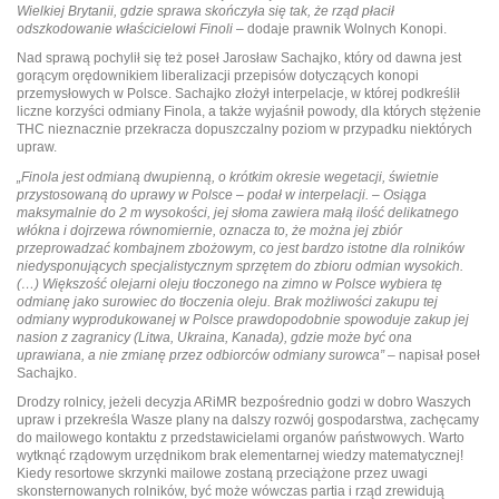
Wielkiej Brytanii, gdzie sprawa skończyła się tak, że rząd płacił
odszkodowanie właścicielowi Finoli
– dodaje prawnik Wolnych Konopi.
Nad sprawą pochylił się też poseł Jarosław Sachajko, który od dawna jest
gorącym orędownikiem liberalizacji przepisów dotyczących konopi
przemysłowych w Polsce. Sachajko złożył interpelacje, w której podkreślił
liczne korzyści odmiany Finola, a także wyjaśnił powody, dla których stężenie
THC nieznacznie przekracza dopuszczalny poziom w przypadku niektórych
upraw.
„Finola jest odmianą dwupienną, o krótkim okresie wegetacji, świetnie
przystosowaną do uprawy w Polsce – podał w interpelacji. – Osiąga
maksymalnie do 2 m wysokości, jej słoma zawiera małą ilość delikatnego
włókna i dojrzewa równomiernie, oznacza to, że można jej zbiór
przeprowadzać kombajnem zbożowym, co jest bardzo istotne dla rolników
niedysponujących specjalistycznym sprzętem do zbioru odmian wysokich.
(…) Większość olejarni oleju tłoczonego na zimno w Polsce wybiera tę
odmianę jako surowiec do tłoczenia oleju. Brak możliwości zakupu tej
odmiany wyprodukowanej w Polsce prawdopodobnie spowoduje zakup jej
nasion z zagranicy (Litwa, Ukraina, Kanada), gdzie może być ona
uprawiana, a nie zmianę przez odbiorców odmiany surowca”
– napisał poseł
Sachajko.
Drodzy rolnicy, jeżeli decyzja ARiMR bezpośrednio godzi w dobro Waszych
upraw i przekreśla Wasze plany na dalszy rozwój gospodarstwa, zachęcamy
do mailowego kontaktu z przedstawicielami organów państwowych. Warto
wytknąć rządowym urzędnikom brak elementarnej wiedzy matematycznej!
Kiedy resortowe skrzynki mailowe zostaną przeciążone przez uwagi
skonsternowanych rolników, być może wówczas partia i rząd zrewidują