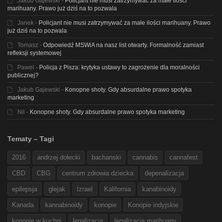
Jakub Gajewski
-
Policjant nie musi zatrzymywać za małe ilości
marihuany. Prawo już dziś na to pozwala
Janek
-
Policjant nie musi zatrzymywać za małe ilości marihuany. Prawo
już dziś na to pozwala
Tomasz
-
Odpowiedź MSWiA na nasz list otwarty. Formalność zamiast
refleksji systemowej
Pawel
-
Policja z Pisza: krytyka ustawy to zagrożenie dla moralności
publicznej?
Jakub Gajewski
-
Konopne shoty. Gdy absurdalne prawo spotyka
marketing
Nil
-
Konopne shoty. Gdy absurdalne prawo spotyka marketing
Tematy – Tagi
2016
andrzej dołecki
bachanski
cannabis
cannafest
CBD
CBG
centrum zdrowia dziecka
depenalizacja
epilepsja
glejak
Izrael
Kalifornia
kanabinoidy
Kanada
kannabinoidy
konopie
Konopie indyjskie
konopie w kuchni
legalizacja
legalizacja marihuany