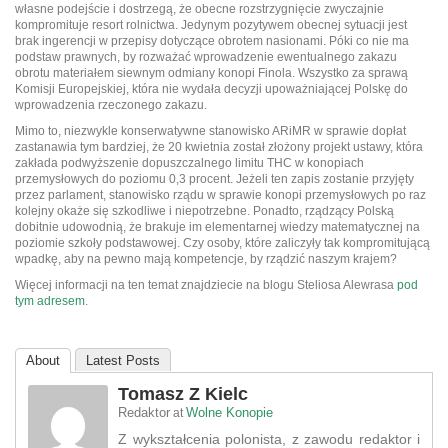
własne podejście i dostrzegą, że obecne rozstrzygnięcie zwyczajnie
kompromituje resort rolnictwa. Jedynym pozytywem obecnej sytuacji jest
brak ingerencji w przepisy dotyczące obrotem nasionami. Póki co nie ma
podstaw prawnych, by rozważać wprowadzenie ewentualnego zakazu
obrotu materiałem siewnym odmiany konopi Finola. Wszystko za sprawą
Komisji Europejskiej, która nie wydała decyzji upoważniającej Polskę do
wprowadzenia rzeczonego zakazu.
Mimo to, niezwykle konserwatywne stanowisko ARiMR w sprawie dopłat
zastanawia tym bardziej, że 20 kwietnia został złożony projekt ustawy, która
zakłada podwyższenie dopuszczalnego limitu THC w konopiach
przemysłowych do poziomu 0,3 procent. Jeżeli ten zapis zostanie przyjęty
przez parlament, stanowisko rządu w sprawie konopi przemysłowych po raz
kolejny okaże się szkodliwe i niepotrzebne. Ponadto, rządzący Polską
dobitnie udowodnią, że brakuje im elementarnej wiedzy matematycznej na
poziomie szkoły podstawowej. Czy osoby, które zaliczyły tak kompromitującą
wpadkę, aby na pewno mają kompetencje, by rządzić naszym krajem?
Więcej informacji na ten temat znajdziecie na blogu Steliosa Alewrasa
pod
tym adresem
.
About
Latest Posts
Tomasz Z Kielc
Redaktor
Wolne Konopie
at
Z wykształcenia polonista, z zawodu redaktor i