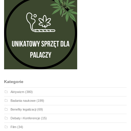
Kategorie
Aktywizm
(380)
Badania naukowe
(199)
Benefity legalizacji
(69)
Debaty i Konferencje
(15)
Film
(34)