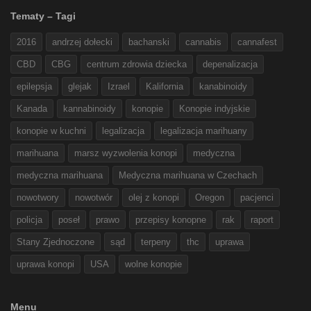
Tematy – Tagi
2016
andrzej dołecki
bachanski
cannabis
cannafest
CBD
CBG
centrum zdrowia dziecka
depenalizacja
epilepsja
glejak
Izrael
Kalifornia
kanabinoidy
Kanada
kannabinoidy
konopie
Konopie indyjskie
konopie w kuchni
legalizacja
legalizacja marihuany
marihuana
marsz wyzwolenia konopi
medyczna
medyczna marihuana
Medyczna marihuana w Czechach
nowotwory
nowotwór
olej z konopi
Oregon
pacjenci
policja
poseł
prawo
przepisy konopne
rak
raport
Stany Zjednoczone
sąd
terpeny
thc
uprawa
uprawa konopi
USA
wolne konopie
Menu