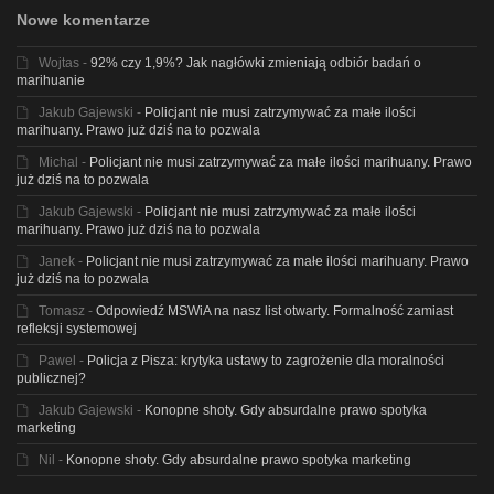
Nowe komentarze
Wojtas
-
92% czy 1,9%? Jak nagłówki zmieniają odbiór badań o
marihuanie
Jakub Gajewski
-
Policjant nie musi zatrzymywać za małe ilości
marihuany. Prawo już dziś na to pozwala
Michal
-
Policjant nie musi zatrzymywać za małe ilości marihuany. Prawo
już dziś na to pozwala
Jakub Gajewski
-
Policjant nie musi zatrzymywać za małe ilości
marihuany. Prawo już dziś na to pozwala
Janek
-
Policjant nie musi zatrzymywać za małe ilości marihuany. Prawo
już dziś na to pozwala
Tomasz
-
Odpowiedź MSWiA na nasz list otwarty. Formalność zamiast
refleksji systemowej
Pawel
-
Policja z Pisza: krytyka ustawy to zagrożenie dla moralności
publicznej?
Jakub Gajewski
-
Konopne shoty. Gdy absurdalne prawo spotyka
marketing
Nil
-
Konopne shoty. Gdy absurdalne prawo spotyka marketing