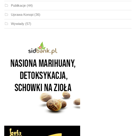
Publikacje
(44)
Uprawa Konopi
(36)
Wywiady
(57)