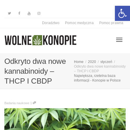
Otwórz 
Doradztwo
Pomoc medyczna
Pomoc prawna
Przełą
Odkryto dwa nowe
Home
2020
styczeń
Odkryto dwa nowe kannabinoidy
kannabinoidy –
– THCP I CBDP
Największa, rzetelna baza
nawiga
THCP I CBDP
informacji - Konopie w Polsce
Badania naukowe
1