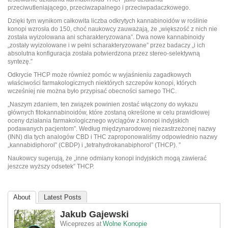
przeciwutleniającego, przeciwzapalnego i przeciwpadaczkowego.
Dzięki tym wynikom całkowita liczba odkrytych kannabinoidów w roślinie
konopi wzrosła do 150, choć naukowcy zauważają, że „większość z nich nie
została wyizolowana ani scharakteryzowana”. Dwa nowe kannabinoidy
„zostały wyizolowane i w pełni scharakteryzowane” przez badaczy „i ich
absolutna konfiguracja została potwierdzona przez stereo-selektywną
syntezę.”
Odkrycie THCP może również pomóc w wyjaśnieniu zagadkowych
właściwości farmakologicznych niektórych szczepów konopi, których
wcześniej nie można było przypisać obecności samego THC.
„Naszym zdaniem, ten związek powinien zostać włączony do wykazu
głównych fitokannabinoidów, które zostaną określone w celu prawidłowej
oceny działania farmakologicznego wyciągów z konopi indyjskich
podawanych pacjentom”. Według międzynarodowej niezastrzeżonej nazwy
(INN) dla tych analogów CBD i THC zaproponowaliśmy odpowiednio nazwy
„kannabidiphorol” (CBDP) i „tetrahydrokanabiphorol” (THCP). ”
Naukowcy sugerują, że „inne odmiany konopi indyjskich mogą zawierać
jeszcze wyższy odsetek” THCP.
About
Latest Posts
Jakub Gajewski
Wiceprezes
Wolne Konopie
at