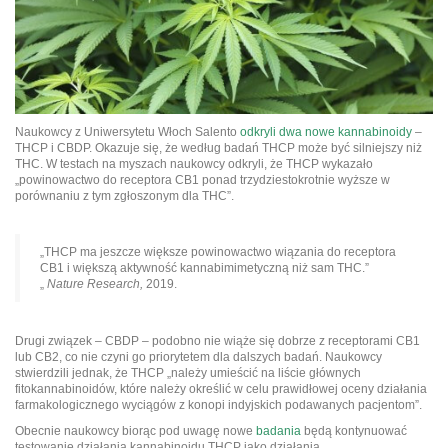
Naukowcy z Uniwersytetu Włoch Salento
odkryli dwa nowe kannabinoidy
–
THCP i CBDP. Okazuje się, że według badań THCP może być silniejszy niż
THC. W testach na myszach naukowcy odkryli, że THCP wykazało
„powinowactwo do receptora CB1 ponad trzydziestokrotnie wyższe w
porównaniu z tym zgłoszonym dla THC”.
„THCP ma jeszcze większe powinowactwo wiązania do receptora
CB1 i większą aktywność kannabimimetyczną niż sam THC.”
„
Nature Research,
2019.
Drugi związek – CBDP – podobno nie wiąże się dobrze z receptorami CB1
lub CB2, co nie czyni go priorytetem dla dalszych badań. Naukowcy
stwierdzili jednak, że THCP „należy umieścić na liście głównych
fitokannabinoidów, które należy określić w celu prawidłowej oceny działania
farmakologicznego wyciągów z konopi indyjskich podawanych pacjentom”.
Obecnie naukowcy biorąc pod uwagę nowe
badania
będą kontynuować
testowanie działania kannabinoidu THCP jako działania