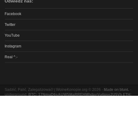
Odwiedź nas:
Facebook
Twitter
YouTube
Instagram
Real ^.-
Sadzić, Palić, Zalegalizować! | WolneKonopie.org © 2026 -
Made on blunt.
-
underground:
BTC: 17NmuD6sAUWSMaRREHMhdavVu4pse2U5Vh ETH:
0xb8e9b131bc5a3e06e3a87ad319f5e5b9b1f9ed16
Partnerzy