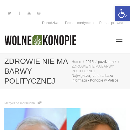
Otwórz 
Doradztwo
Pomoc medyczna
Pomoc prawna
Przełą
ZDROWIE NIE MA
Home
2015
październik
ZDROWIE NIE MA BARWY
BARWY
POLITYCZNEJ
Największa, rzetelna baza
nawiga
POLITYCZNEJ
informacji - Konopie w Polsce
Medyczna marihuana
0