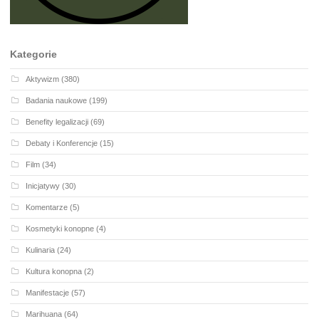
Kategorie
Aktywizm
(380)
Badania naukowe
(199)
Benefity legalizacji
(69)
Debaty i Konferencje
(15)
Film
(34)
Inicjatywy
(30)
Komentarze
(5)
Kosmetyki konopne
(4)
Kulinaria
(24)
Kultura konopna
(2)
Manifestacje
(57)
Marihuana
(64)