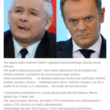
Nie dajmy sobie wmówić histerii i jakiegoś paranoidalnego strachu przed
PiS’em.
Nie jestem wyborcą tej partii i mam wiele zastrzeżeń do jej retoryki ale
Polska wybrała i zachęcam do uszanowania tego wyboru.
Gwoli przypomnienia …. za sprawą legalizacji medycznej marihuany stawali
politycy prawicy i lewicy… Zawdzięczamy sporo i jednym i drugim..ale nie o
partię mi tu chodzi, a o człowieka…. Bo partie też tworzą ludzie.
Człowiekiem ewidentnie po naszej stronie była Wanda Nowica, Marek
Balicki ale i Patryk Jaki.
Nie zapominajmy również, że ludzie z PO ewidentnie nas zlekceważyli a
ludzie z PiS chociaż na maila odpowiedzieli…
Apelowałam do pani Ewy Kopacz i mnie zlekceważyła koncertowo,