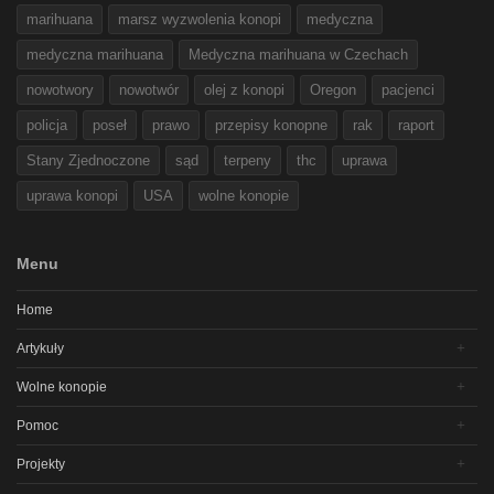
marihuana
marsz wyzwolenia konopi
medyczna
medyczna marihuana
Medyczna marihuana w Czechach
nowotwory
nowotwór
olej z konopi
Oregon
pacjenci
policja
poseł
prawo
przepisy konopne
rak
raport
Stany Zjednoczone
sąd
terpeny
thc
uprawa
uprawa konopi
USA
wolne konopie
Menu
Home
Artykuły
Wolne konopie
Pomoc
Projekty