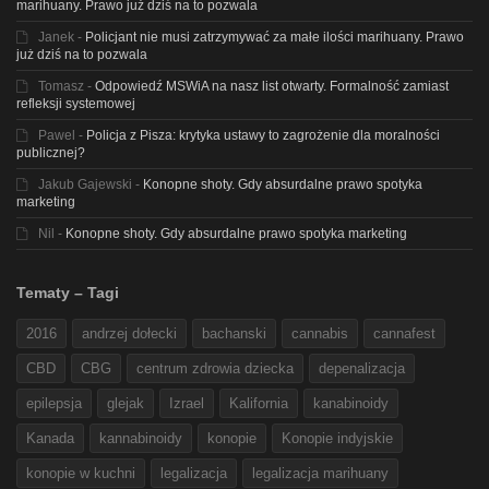
marihuany. Prawo już dziś na to pozwala
Janek
-
Policjant nie musi zatrzymywać za małe ilości marihuany. Prawo
już dziś na to pozwala
Tomasz
-
Odpowiedź MSWiA na nasz list otwarty. Formalność zamiast
refleksji systemowej
Pawel
-
Policja z Pisza: krytyka ustawy to zagrożenie dla moralności
publicznej?
Jakub Gajewski
-
Konopne shoty. Gdy absurdalne prawo spotyka
marketing
Nil
-
Konopne shoty. Gdy absurdalne prawo spotyka marketing
Tematy – Tagi
2016
andrzej dołecki
bachanski
cannabis
cannafest
CBD
CBG
centrum zdrowia dziecka
depenalizacja
epilepsja
glejak
Izrael
Kalifornia
kanabinoidy
Kanada
kannabinoidy
konopie
Konopie indyjskie
konopie w kuchni
legalizacja
legalizacja marihuany