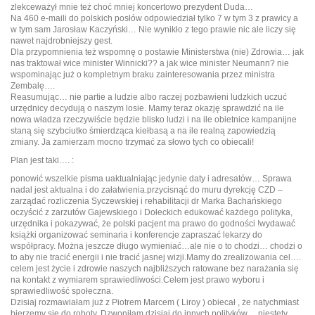
zlekceważył mnie też choć mniej koncertowo prezydent Duda…
Na 460 e-maili do polskich posłów odpowiedział tylko 7 w tym 3 z prawicy a
w tym sam Jarosław Kaczyński… Nie wynikło z tego prawie nic ale liczy się
nawet najdrobniejszy gest.
Dla przypomnienia też wspomnę o postawie Ministerstwa (nie) Zdrowia… jak
nas traktował wice minister Winnicki?? a jak wice minister Neumann? nie
wspominając już o kompletnym braku zainteresowania przez ministra
Zembalę….
Reasumując… nie partie a ludzie albo raczej pozbawieni ludzkich uczuć
urzędnicy decydują o naszym losie. Mamy teraz okazję sprawdzić na ile
nowa władza rzeczywiście będzie blisko ludzi i na ile obietnice kampanijne
staną się szybciutko śmierdząca kiełbasą a na ile realną zapowiedzią
zmiany. Ja zamierzam mocno trzymać za słowo tych co obiecali!
Plan jest taki…. :
ponowić wszelkie pisma uaktualniając jedynie daty i adresatów… Sprawa
nadal jest aktualna i do załatwienia.przycisnąć do muru dyrekcję CZD –
zarządać rozliczenia Syczewskiej i rehabilitacji dr Marka Bachańskiego
oczyścić z zarzutów Gajewskiego i Dołeckich edukować każdego polityka,
urzędnika i pokazywać, że polski pacjent ma prawo do godności !wydawać
książki organizować seminaria i konferencje zapraszać lekarzy do
współpracy. Można jeszcze długo wymieniać…ale nie o to chodzi… chodzi o
to aby nie tracić energii i nie tracić jasnej wizji.Mamy do zrealizowania cel….
celem jest życie i zdrowie naszych najbliższych ratowane bez narażania się
na kontakt z wymiarem sprawiedliwości.Celem jest prawo wyboru i
sprawiedliwość społeczna.
Dzisiaj rozmawiałam już z Piotrem Marcem ( Liroy ) obiecał , że natychmiast
bierzemy się do roboty. Dzwoniłam dzisiaj do innych polityków… niestety