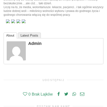
bezskutecznie….ale cóż… taki dzień.
Liczę na to, że media, wolontariusze. lekarze, pacjenci.. i tak ogólnie wszyscy
ludzie dobrej woli – miłośnicy wolności wyboru i prawa do godnego życia i
godnego chorowania włączą się do wspólnej pracy.
About
Latest Posts
Admin
UDOSTĘPNIJ
0
Brak Lajków
POSTAW NAM KAWĘ