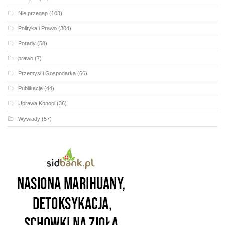
Nie przegap
(103)
Polityka i Prawo
(304)
Porady
(58)
prawo
(7)
Przemysł i Gospodarka
(66)
Publikacje
(44)
Uprawa Konopi
(36)
Wywiady
(57)