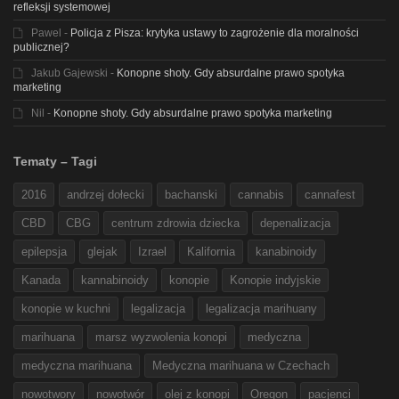
refleksji systemowej
Pawel
-
Policja z Pisza: krytyka ustawy to zagrożenie dla moralności
publicznej?
Jakub Gajewski
-
Konopne shoty. Gdy absurdalne prawo spotyka
marketing
Nil
-
Konopne shoty. Gdy absurdalne prawo spotyka marketing
Tematy – Tagi
2016
andrzej dołecki
bachanski
cannabis
cannafest
CBD
CBG
centrum zdrowia dziecka
depenalizacja
epilepsja
glejak
Izrael
Kalifornia
kanabinoidy
Kanada
kannabinoidy
konopie
Konopie indyjskie
konopie w kuchni
legalizacja
legalizacja marihuany
marihuana
marsz wyzwolenia konopi
medyczna
medyczna marihuana
Medyczna marihuana w Czechach
nowotwory
nowotwór
olej z konopi
Oregon
pacjenci