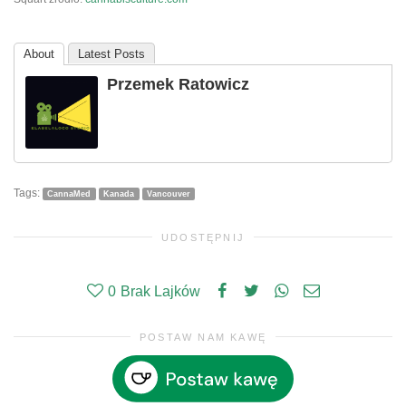
About
Latest Posts
Przemek Ratowicz
Tags:
CannaMed
Kanada
Vancouver
UDOSTĘPNIJ
0
Brak Lajków
POSTAW NAM KAWĘ