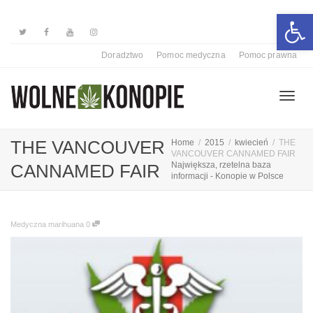
Otwórz 
Doradztwo
Pomoc medyczna
Pomoc prawna
Przełą
THE VANCOUVER
Home
2015
kwiecień
THE
VANCOUVER CANNAMED FAIR
Największa, rzetelna baza
CANNAMED FAIR
informacji - Konopie w Polsce
nawiga
Medyczna marihuana
0