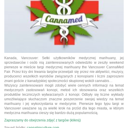
Kanada, Vancouver: Setki użytkowników medycznej marihuany, jej
sprzedawców i osób nią zainteresowanych odwiedziło w zeszły weekend
pierwsze w mieście targi medycznej marihuany the Vancouver CannaMed
Fair. Przez trzy dni trwania targów przewijali się przez nie aktywiści, muzycy,
producenci wszelkich wyrobów związanych z konopiami i liczni zaproszeni
znani goście z kanadyjskiej społeczności skupionej wokół cannabis…
Wszyscy zainteresowani mogli zdobyć wiele cennych informacji na temat
medycznych zastosowań konopi, metod ich stosowania oraz wszelkich
produktów leczniczych wytwarzanych z konopi. Odbyły się liczne wykłady
umożliwiające słuchaczom znaczne poszerzenie swojej wiedzy na temat
marihuany i jej wykorzystania w medycynie. Pierwsze tego typu targi w
Vancouver uważane są za wielki krok na przód dla tego miasta, w którym
medyczna marihuana cieszy się bardzo dużą popularnością.
Zapraszamy do obejrzenia zdjęć z targów (kliknij)
Squart źródło:
cannabisculture.com