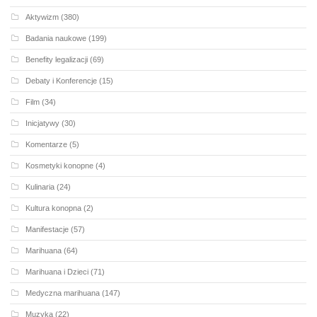
Aktywizm
(380)
Badania naukowe
(199)
Benefity legalizacji
(69)
Debaty i Konferencje
(15)
Film
(34)
Inicjatywy
(30)
Komentarze
(5)
Kosmetyki konopne
(4)
Kulinaria
(24)
Kultura konopna
(2)
Manifestacje
(57)
Marihuana
(64)
Marihuana i Dzieci
(71)
Medyczna marihuana
(147)
Muzyka
(22)