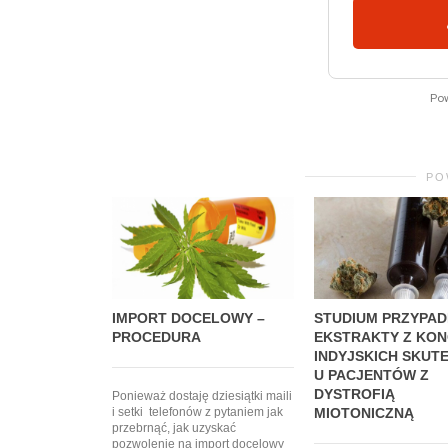
PO
IMPORT DOCELOWY –
STUDIUM PRZYPA
PROCEDURA
EKSTRAKTY Z KON
INDYJSKICH SKUT
U PACJENTÓW Z
DYSTROFIĄ
Ponieważ dostaję dziesiątki maili
i setki telefonów z pytaniem jak
MIOTONICZNĄ
przebrnąć, jak uzyskać
pozwolenie na import docelowy