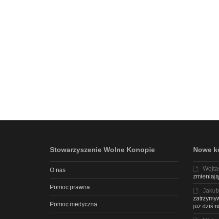
Stowarzyszenie Wolne Konopie
Nowe k
Wojta
O nas
zmieniają
Pomoc prawna
Jakub
zatrzymyw
Pomoc medyczna
już dziś 