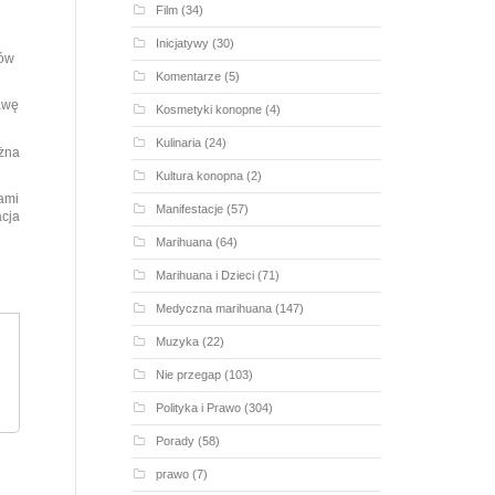
Film
(34)
Inicjatywy
(30)
ków
Komentarze
(5)
awę
Kosmetyki konopne
(4)
Kulinaria
(24)
żna
Kultura konopna
(2)
zami
Manifestacje
(57)
acja
Marihuana
(64)
Marihuana i Dzieci
(71)
Medyczna marihuana
(147)
Muzyka
(22)
Nie przegap
(103)
Polityka i Prawo
(304)
Porady
(58)
prawo
(7)