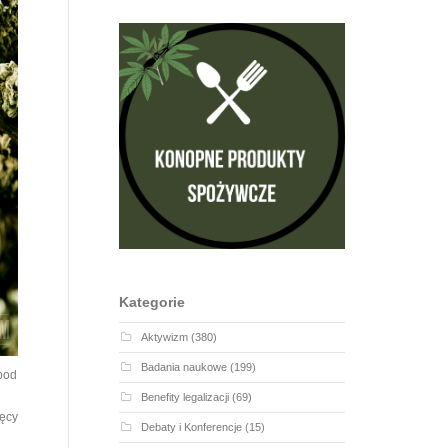
Kategorie
Aktywizm
(380)
Badania naukowe
(199)
pod
Benefity legalizacji
(69)
ęcy
Debaty i Konferencje
(15)