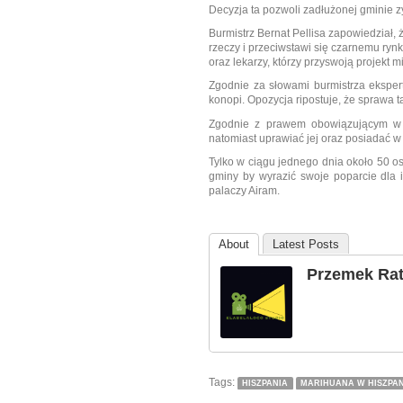
Decyzja ta pozwoli zadłużonej gminie z
Burmistrz Bernat Pellisa zapowiedział, 
rzeczy i przeciwstawi się czarnemu ry
oraz lekarzy, którzy przyswoją projekt 
Zgodnie za słowami burmistrza ekspe
konopi. Opozycja ripostuje, że sprawa t
Zgodnie z prawem obowiązującym w H
natomiast uprawiać jej oraz posiadać 
Tylko w ciągu jednego dnia około 50 o
gminy by wyrazić swoje poparcie dla i
palaczy Airam.
About
Latest Posts
Przemek Ra
Tags:
HISZPANIA
MARIHUANA W HISZPAN