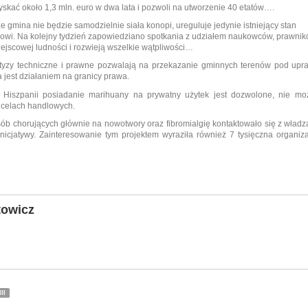
yskać około 1,3 mln. euro w dwa lata i pozwoli na utworzenie 40 etatów….
że gmina nie będzie samodzielnie siała konopi, ureguluje jedynie istniejący stan
nkowi. Na kolejny tydzień zapowiedziano spotkania z udziałem naukowców, prawni
miejscowej ludności i rozwieją wszelkie wątpliwości…
rtyzy techniczne i prawne pozwalają na przekazanie gminnych terenów pod upr
a jest działaniem na granicy prawa.
iszpanii posiadanie marihuany na prywatny użytek jest dozwolone, nie mo
w celach handlowych.
sób chorujących głównie na nowotwory oraz fibromialgię kontaktowało się z wład
nicjatywy. Zainteresowanie tym projektem wyraziła również 7 tysięczna organiz
towicz
II