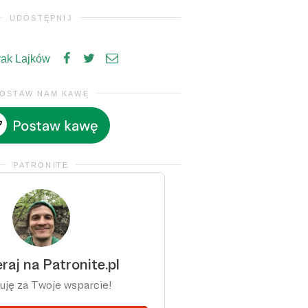
UDOSTĘPNIJ
rak Lajków
OSTAW NAM KAWĘ
PATRONITE