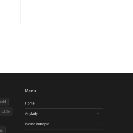
Menu
nski
Home
CBG
Artykuły
Wolne konopie
ak