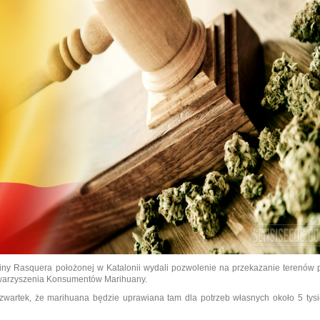
miny Rasquera położonej w Katalonii wydali pozwolenie na przekazanie terenów 
owarzyszenia Konsumentów Marihuany.
wartek, że marihuana będzie uprawiana tam dla potrzeb własnych około 5 tysi