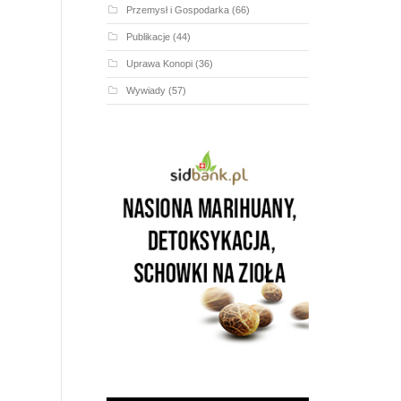
Przemysł i Gospodarka
(66)
Publikacje
(44)
Uprawa Konopi
(36)
Wywiady
(57)