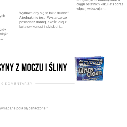
ciągu ostatnich kilku lat i coraz
więcej wskazuje na...
Wydawałoby się to takie trudne?
nych
A jednak nie jest! Wystarczy,że
posiadasz dobrej jakości olej z
kwiatów konopi indyjskiej i...
oidy
wiąże
..
0 KOMENTARZY
ymagane pola są oznaczone
*