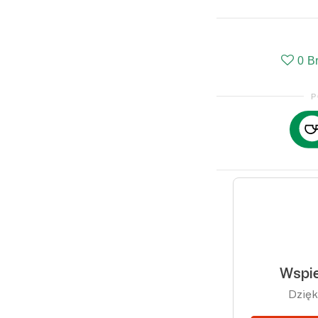
0
B
P