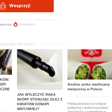
WIĄZANE ARTYKUŁY
DKÓW:
Analiza rynku marihuany
OPI
medycznej w Polsce.
ECZNE
JAK WYLECZYĆ RAKA
SKÓRY STOSUJĄC OLEJ Z
KWIATÓW KONOPI
Polska przeszła m.in zmianę
polityczną i społeczną postaw
INDYJSKIEJ?
związanych z narkotykami w