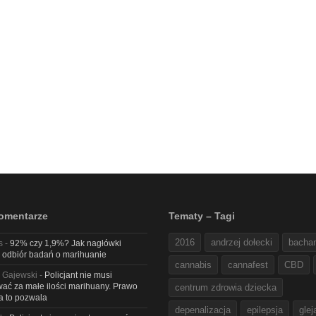
omentarze
Tematy – Tagi
2016
andrzej dołecki
bacha
s
-
92% czy 1,9%? Jak nagłówki
 odbiór badań o marihuanie
cannabis
cannafest
CBD
 Gajewski
-
Policjant nie musi
ać za małe ilości marihuany. Prawo
centrum zdrowia dziecka
na to pozwala
depenalizacja
epilepsja
glej