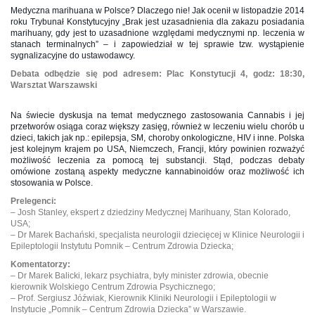
Medyczna marihuana w Polsce? Dlaczego nie! Jak ocenił w listopadzie 2014
roku Trybunał Konstytucyjny „Brak jest uzasadnienia dla zakazu posiadania
marihuany, gdy jest to uzasadnione względami medycznymi np. leczenia w
stanach terminalnych” – i zapowiedział w tej sprawie tzw. wystąpienie
sygnalizacyjne do ustawodawcy.
Debata odbędzie się pod adresem: Plac Konstytucji 4, godz: 18:30,
Warsztat Warszawski
Na świecie dyskusja na temat medycznego zastosowania Cannabis i jej
przetworów osiąga coraz większy zasięg, również w leczeniu wielu chorób u
dzieci, takich jak np.: epilepsja, SM, choroby onkologiczne, HIV i inne. Polska
jest kolejnym krajem po USA, Niemczech, Francji, który powinien rozważyć
możliwość leczenia za pomocą tej substancji. Stąd, podczas debaty
omówione zostaną aspekty medyczne kannab
inoidów oraz możliwość ich
stosowania w Polsce.
Prelegenci:
– Josh Stanley, ekspert z dziedziny Medycznej Marihuany, Stan Kolorado,
USA;
– Dr Marek Bachański, specjalista neurologii dziecięcej w Klinice Neurologii i
Epileptologii Instytutu Pomnik – Centrum Zdrowia Dziecka;
Komentatorzy:
– Dr Marek Balicki, lekarz psychiatra, były minister zdrowia, obecnie
kierownik Wolskiego Centrum Zdrowia Psychicznego;
– Prof. Sergiusz Jóźwiak, Kierownik Kliniki Neurologii i Epileptologii w
Instytucie „Pomnik – Centrum Zdrowia Dziecka” w Warszawie.