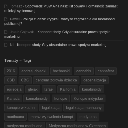
Tomasz
-
Odpowiedź MSWiA na nasz list otwarty. Formalność zamiast
refleksji systemowej
Pawel
-
Policja z Pisza: krytyka ustawy to zagrożenie dla moralności
publicznej?
Jakub Gajewski
-
Konopne shoty. Gdy absurdalne prawo spotyka
marketing
Nil
-
Konopne shoty. Gdy absurdalne prawo spotyka marketing
Tematy – Tagi
2016
andrzej dołecki
bachanski
cannabis
cannafest
CBD
CBG
centrum zdrowia dziecka
depenalizacja
epilepsja
glejak
Izrael
Kalifornia
kanabinoidy
Kanada
kannabinoidy
konopie
Konopie indyjskie
konopie w kuchni
legalizacja
legalizacja marihuany
marihuana
marsz wyzwolenia konopi
medyczna
medyczna marihuana
Medyczna marihuana w Czechach