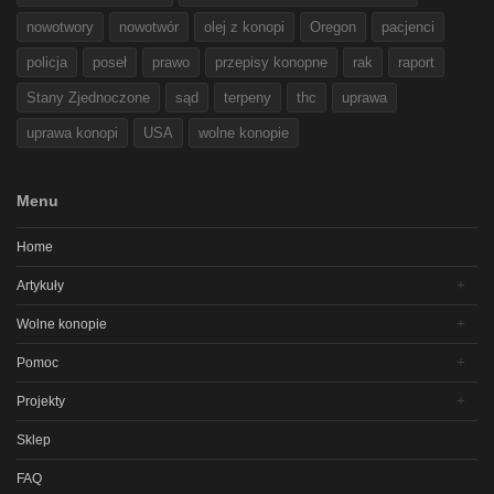
nowotwory
nowotwór
olej z konopi
Oregon
pacjenci
policja
poseł
prawo
przepisy konopne
rak
raport
Stany Zjednoczone
sąd
terpeny
thc
uprawa
uprawa konopi
USA
wolne konopie
Menu
Home
Artykuły
Wolne konopie
Pomoc
Projekty
Sklep
FAQ