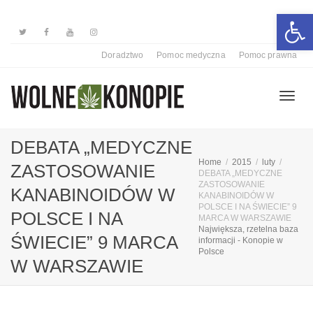
Otwórz 
Doradztwo
Pomoc medyczna
Pomoc prawna
Przełą
DEBATA „MEDYCZNE
Home
2015
luty
ZASTOSOWANIE
DEBATA „MEDYCZNE
nawiga
ZASTOSOWANIE
KANABINOIDÓW W
KANABINOIDÓW W
POLSCE I NA ŚWIECIE” 9
POLSCE I NA
MARCA W WARSZAWIE
Największa, rzetelna baza
ŚWIECIE” 9 MARCA
informacji - Konopie w
Polsce
W WARSZAWIE