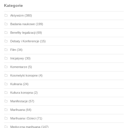
Kategorie
Aktywizm
(380)
Badania naukowe
(199)
Benefity legalizacji
(69)
Debaty i Konferencje
(15)
Film
(34)
Inicjatywy
(30)
Komentarze
(5)
Kosmetyki konopne
(4)
Kulinaria
(24)
Kultura konopna
(2)
Manifestacje
(57)
Marihuana
(64)
Marihuana i Dzieci
(71)
Medyczna marihuana
(147)