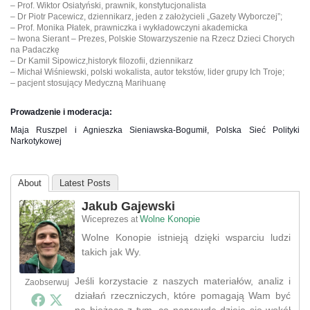
– Prof. Wiktor Osiatyński, prawnik, konstytucjonalista
– Dr Piotr Pacewicz, dziennikarz, jeden z założycieli „Gazety Wyborczej”;
– Prof. Monika Płatek, prawniczka i wykładowczyni akademicka
– Iwona Sierant – Prezes, Polskie Stowarzyszenie na Rzecz Dzieci Chorych
na Padaczkę
– Dr Kamil Sipowicz,historyk filozofii, dziennikarz
– Michał Wiśniewski, polski wokalista, autor tekstów, lider grupy Ich Troje;
– pacjent stosujący Medyczną Marihuanę
Prowadzenie i moderacja:
Maja Ruszpel i Agnieszka Sieniawska-Bogumił, Polska Sieć Polityki
Narkotykowej
About
Latest Posts
Jakub Gajewski
Wiceprezes
Wolne Konopie
at
Wolne Konopie istnieją dzięki wsparciu ludzi
takich jak Wy.
Jeśli korzystacie z naszych materiałów, analiz i
Zaobserwuj
działań rzeczniczych, które pomagają Wam być
na bieżąco z tym, co naprawdę dzieje się wokół