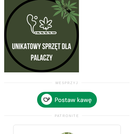
WESPRZYJ
PATRONITE