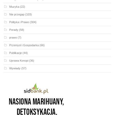
Muzyka
(22)
Nie przegap
(103)
Polityka i Prawo
(304)
Porady
(58)
prawo
(7)
Przemysł i Gospodarka
(66)
Publikacje
(44)
Uprawa Konopi
(36)
Wywiady
(57)