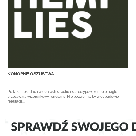
KONOPNE OSZUSTWA
Po kilku dekadach w oparach strachu i stereotypów, konopie nagle
przeżywają wizerunkowy renesans. Nie pozwólmy, by w odbudowie
reputacji...