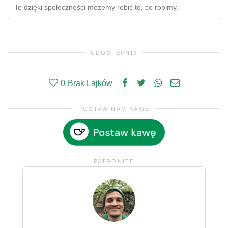
To dzięki społeczności możemy robić to, co robimy.
UDOSTĘPNIJ
0
Brak Lajków
POSTAW NAM KAWĘ
PATRONITE