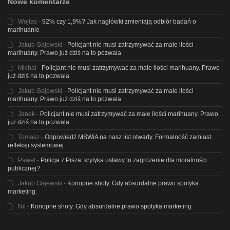
Nowe komentarze
Wojtas
-
92% czy 1,9%? Jak nagłówki zmieniają odbiór badań o
marihuanie
Jakub Gajewski
-
Policjant nie musi zatrzymywać za małe ilości
marihuany. Prawo już dziś na to pozwala
Michal
-
Policjant nie musi zatrzymywać za małe ilości marihuany. Prawo
już dziś na to pozwala
Jakub Gajewski
-
Policjant nie musi zatrzymywać za małe ilości
marihuany. Prawo już dziś na to pozwala
Janek
-
Policjant nie musi zatrzymywać za małe ilości marihuany. Prawo
już dziś na to pozwala
Tomasz
-
Odpowiedź MSWiA na nasz list otwarty. Formalność zamiast
refleksji systemowej
Pawel
-
Policja z Pisza: krytyka ustawy to zagrożenie dla moralności
publicznej?
Jakub Gajewski
-
Konopne shoty. Gdy absurdalne prawo spotyka
marketing
Nil
-
Konopne shoty. Gdy absurdalne prawo spotyka marketing