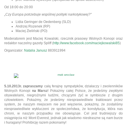
Od 18:00 do 20:00
„Czy Europa potrzebuje wspólnej polityki narkotykowej?”
Lidia Geringer de Oedenberg (SLD)
Andrzej Rozenek (RP)
Maciej Zieliński (PO)
Moderatorem jest Maciej Kowalski, rzecznik prasowy Wolnych Konopi oraz
redaktor naczelny gazety Spliff (
http://www.facebook.com/
maciejkowalski85
)
Organizator:
Natalia Janusz
883911994
5.10.2013r.
zapraszamy
całą ferajnę sympatyków, działaczy i zwolenników
Wolnych Konopi
na Marsz
! Pokażmy całej Polsce, że jesteśmy zwykłymi
obywatelami, niegroźnymi ludźmi, chcącymi żyć w symbiozie z drugim
człowiekiem. Pokażmy, że jesteśmy niesprawiedliwie traktowani przez
system, że naszym miejscem nie jest więzienie, pokażmy, że zostaliśmy
niesprawiedliwie wykluczeni ze społeczeństwa, że konstytucja, która nas
chroni, w naszym przypadku nie obowiązuje. Cel jest trudniejszy do
osiągnięcia niż Mont Everest, jednak jak wiadomo niestraszne są nam burze
i huragany! Prohibicję razem pokonamy!