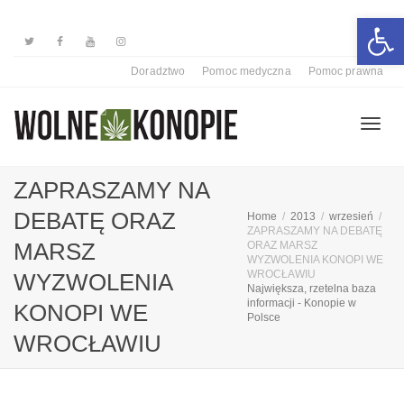
Otwórz 
Doradztwo
Pomoc medyczna
Pomoc prawna
Przełą
ZAPRASZAMY NA
DEBATĘ ORAZ
Home
2013
wrzesień
ZAPRASZAMY NA DEBATĘ
nawiga
MARSZ
ORAZ MARSZ
WYZWOLENIA KONOPI WE
WROCŁAWIU
WYZWOLENIA
Największa, rzetelna baza
informacji - Konopie w
KONOPI WE
Polsce
WROCŁAWIU