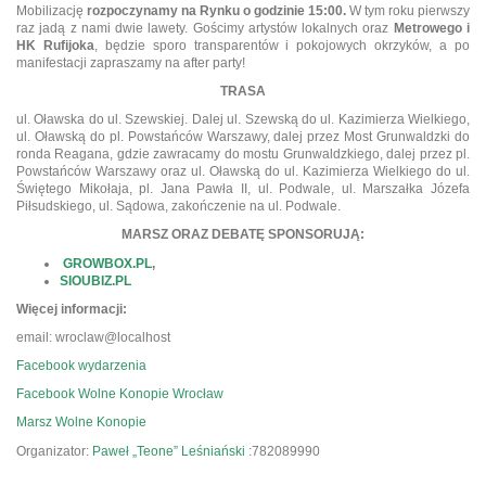
Mobilizację
rozpoczynamy na Rynku o godzinie 15:00.
W tym roku pierwszy
raz jadą z nami dwie lawety. Gościmy artystów lokalnych oraz
Metrowego i
HK Rufijoka
, będzie sporo transparentów i pokojowych okrzyków, a po
manifestacji zapraszamy na after party!
TRASA
ul. Oławska do ul. Szewskiej. Dalej ul. Szewską do ul. Kazimierza Wielkiego,
ul. Oławską do pl. Powstańców Warszawy, dalej przez Most Grunwaldzki do
ronda Reagana, gdzie zawracamy do mostu Grunwaldzkiego, dalej przez pl.
Powstańców Warszawy oraz ul. Oławską do ul. Kazimierza Wielkiego do ul.
Świętego Mikołaja, pl. Jana Pawła II, ul. Podwale, ul. Marszałka Józefa
Piłsudskiego, ul. Sądowa, zakończenie na ul. Podwale.
MARSZ ORAZ DEBATĘ SPONSORUJĄ:
GROWBOX.PL
,
SIOUBIZ.PL
Więcej informacji:
email: wroclaw@localhost
Facebook wydarzenia
Facebook Wolne Konopie Wrocław
Marsz Wolne Konopie
Organizator:
Paweł „Teone” Leśniański
:782089990