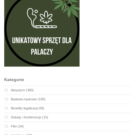
Kategorie
Aktywizm
(380)
Badania naukowe
(199)
Benefity legalizacji
(69)
Debaty i Konferencje
(15)
Film
(34)