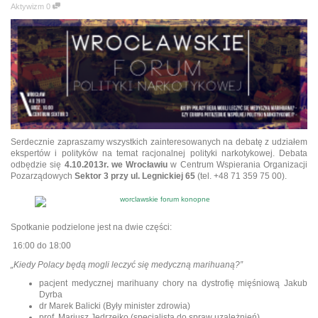
Aktywizm
0
Serdecznie zapraszamy wszystkich zainteresowanych na debatę z udziałem
ekspertów i polityków na temat racjonalnej polityki narkotykowej. Debata
odbędzie się
4.10.2013r. we Wrocławiu
w Centrum Wspierania Organizacji
Pozarządowych
Sektor 3 przy ul. Legnickiej 65
(tel. +48 71 359 75 00).
Spotkanie podzielone jest na dwie części:
16:00 do 18:00
„Kiedy Polacy będą mogli leczyć się medyczną marihuaną?”
pacjent medycznej marihuany chory na dystrofię mięśniową Jakub
Dyrba
dr Marek Balicki (Były minister zdrowia)
prof. Mariusz Jędrzejko (specjalista do spraw uzależnień)