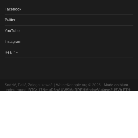
Facebook
Twitter
YouTube
Instagram
Real ^.-
Sadzić, Palić, Zalegalizować! | WolneKonopie.org © 2026 -
Made on blunt.
-
underground:
BTC: 17NmuD6sAUWSMaRREHMhdavVu4pse2U5Vh ETH:
0xb8e9b131bc5a3e06e3a87ad319f5e5b9b1f9ed16
Partnerzy
Dowiedz się jak tu trafić.