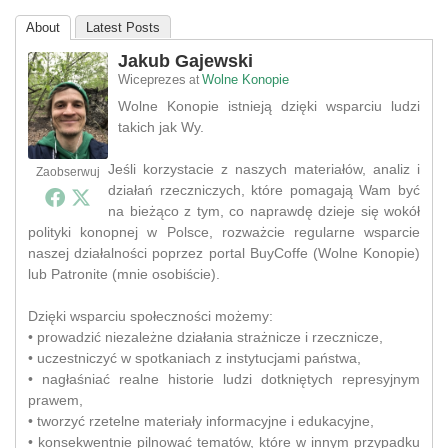
About
Latest Posts
Jakub Gajewski
Wiceprezes
Wolne Konopie
at
Wolne Konopie istnieją dzięki wsparciu ludzi
takich jak Wy.
Jeśli korzystacie z naszych materiałów, analiz i
Zaobserwuj
działań rzeczniczych, które pomagają Wam być
na bieżąco z tym, co naprawdę dzieje się wokół
polityki konopnej w Polsce, rozważcie regularne wsparcie
naszej działalności poprzez portal BuyCoffe (Wolne Konopie)
lub Patronite (mnie osobiście).
Dzięki wsparciu społeczności możemy:
• prowadzić niezależne działania strażnicze i rzecznicze,
• uczestniczyć w spotkaniach z instytucjami państwa,
• nagłaśniać realne historie ludzi dotkniętych represyjnym
prawem,
• tworzyć rzetelne materiały informacyjne i edukacyjne,
• konsekwentnie pilnować tematów, które w innym przypadku