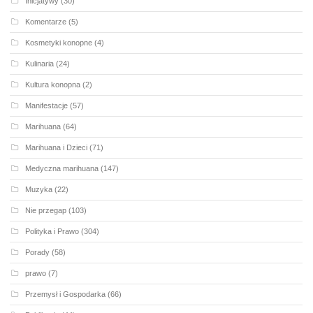
Inicjatywy
(30)
Komentarze
(5)
Kosmetyki konopne
(4)
Kulinaria
(24)
Kultura konopna
(2)
Manifestacje
(57)
Marihuana
(64)
Marihuana i Dzieci
(71)
Medyczna marihuana
(147)
Muzyka
(22)
Nie przegap
(103)
Polityka i Prawo
(304)
Porady
(58)
prawo
(7)
Przemysł i Gospodarka
(66)