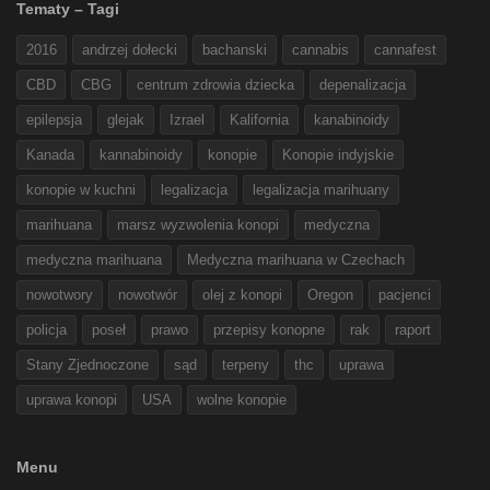
Tematy – Tagi
2016
andrzej dołecki
bachanski
cannabis
cannafest
CBD
CBG
centrum zdrowia dziecka
depenalizacja
epilepsja
glejak
Izrael
Kalifornia
kanabinoidy
Kanada
kannabinoidy
konopie
Konopie indyjskie
konopie w kuchni
legalizacja
legalizacja marihuany
marihuana
marsz wyzwolenia konopi
medyczna
medyczna marihuana
Medyczna marihuana w Czechach
nowotwory
nowotwór
olej z konopi
Oregon
pacjenci
policja
poseł
prawo
przepisy konopne
rak
raport
Stany Zjednoczone
sąd
terpeny
thc
uprawa
uprawa konopi
USA
wolne konopie
Menu