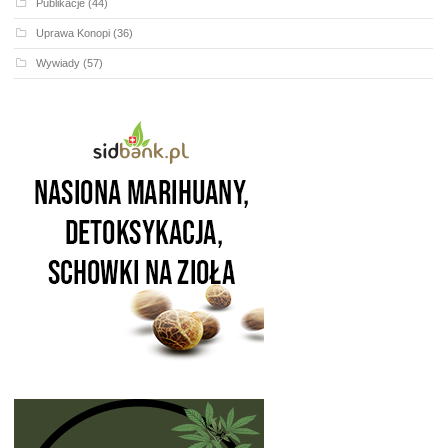
Publikacje
(44)
Uprawa Konopi
(36)
Wywiady
(57)