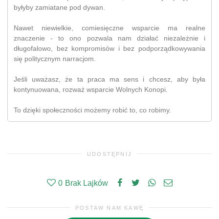
byłyby zamiatane pod dywan.
Nawet niewielkie, comiesięczne wsparcie ma realne
znaczenie - to ono pozwala nam działać niezależnie i
długofalowo, bez kompromisów i bez podporządkowywania
się politycznym narracjom.
Jeśli uważasz, że ta praca ma sens i chcesz, aby była
kontynuowana, rozważ wsparcie Wolnych Konopi.
To dzięki społeczności możemy robić to, co robimy.
UDOSTĘPNIJ
0
Brak Lajków
POSTAW NAM KAWĘ