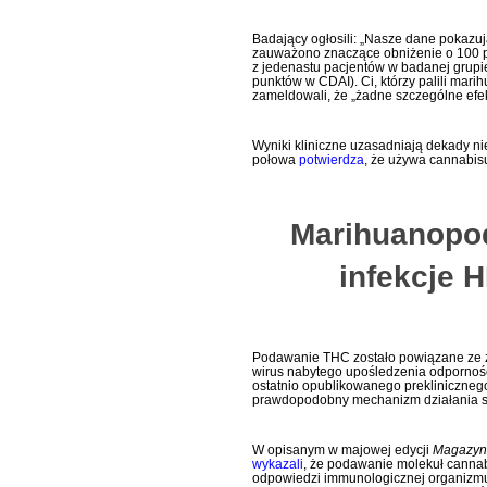
Badający ogłosili: „Nasze dane pokazu
zauważono znaczące obniżenie o 100 p
z jedenastu pacjentów w badanej grupie
punktów w CDAI). Ci, którzy palili mar
zameldowali, że „żadne szczególne efe
Wyniki kliniczne uzasadniają dekady n
połowa
potwierdza
, że używa cannabis
Marihuanopo
infekcje 
Podawanie THC zostało powiązane ze
wirus nabytego upośledzenia odporności
ostatnio opublikowanego prekliniczneg
prawdopodobny mechanizm działania su
W opisanym w majowej edycji
Magazynu
wykazali
, że podawanie molekuł cannab
odpowiedzi immunologicznej organizmu