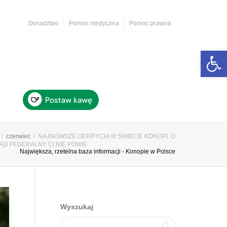
Doradztwo
Pomoc medyczna
Pomoc prawna
Otwórz 
czerwiec
NAJNOWSZE ODKRYCIA W ŚWIECIE KONOPI, O
D FEDERALNY CI NIE POWIE
Największa, rzetelna baza informacji - Konopie w Polsce
Wyszukaj