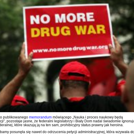
ko publikowanego
memorandum
mówiącego „Nauka i proces naukowy będą
i”, pozostaje jasne, że federalni legislatorzy i Biały Dom nadal świadomie ignoruj
eralnej, które skazują ją na ten sam, prohibicyjny status prawny jak heroina.
Obamy posunęła się nawet do odrzucenia petycji administracyjnej, która wzywała d