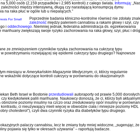
a 5,000 osób (2,159 przypadków i 2,985 kontroli) z całego świata.
Informują
: „Na
 zależności między intensywną, długą czy narastającą konsumpcją dymu
 na raka płuc w ogóle lub u niepalących.”
Poprzednie badania kliniczno-kontrolne również nie zdołały znal
zależność
między paleniem cannabisu a rakami głowy i szyi, czy
go i
oddechowego
. Niemniej jednak,
federalna administracja ds. egzekwowania
e marihuany zwiększają swoje ryzyko zachorowania na raka głowy, szyi, płuc i dró
ane ze zmniejszeniem czynników ryzyka zachorowania na cukrzycę typu
ę w powstrzymaniu rozwijającej się epidemii cukrzycy typu drugiego? Najnowsze
tym miesiącu w
Amerykańskim Magazynie Medycznym
, ci, którzy regularnie
ne wskaźniki dotyczące kontroli cukrzycy w porównaniu do okazjonalnych
ekan Beth Israel w Bostonie
przestudiowali
autoraporty od prawie 5,000 dorosłych
 czy kiedykolwiek palili marihuanę. Naukowcy donoszą, że ci, którzy byli aktualnymi
% obniżone poziomy insuliny na czczo oraz zredukowany opór insuliny w porównan
Dla kontrastu, ci nieużywający mieli więcej w obwodzie ciała i mniejsze poziomy HDL
„dobry cholesterol”), czyli dwa czynniki ryzyka dla diabetyków typu drugiego.
okazyjnych palaczy cannabisu, lecz te zmiany były mniej widoczne, „sugerując, że
liny pojawia się tylko w okresach używania” – raportują badacze.