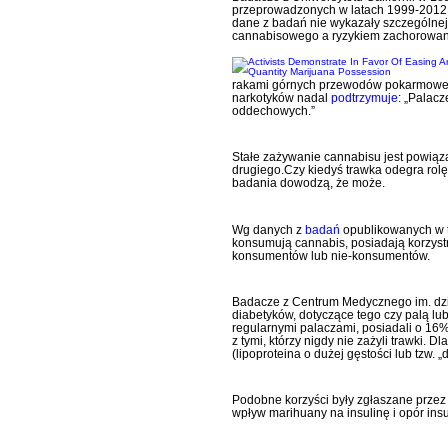
przeprowadzonych w latach 1999-2012 n
dane z badań nie wykazały szczególnej
cannabisowego a ryzykiem zachorowania
rakami górnych przewodów pokarmowe
narkotyków
nadal
podtrzymuje
: „Palacz
oddechowych.”
Stałe zażywanie cannabisu jest powiąz
drugiego.Czy kiedyś trawka odegra rol
badania dowodzą, że może.
Wg danych z
badań
opublikowanych w 
konsumują cannabis, posiadają korzyst
konsumentów lub nie-konsumentów.
Badacze z Centrum Medycznego im. dzi
diabetyków, dotyczące tego czy palą lub
regularnymi palaczami, posiadali o 16
z tymi, którzy nigdy nie zażyli trawki. 
(lipoproteina o dużej gęstości lub tzw. 
Podobne korzyści były zgłaszane przez 
wpływ marihuany na insulinę i opór insu