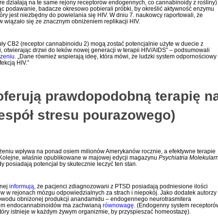
óre działają na te same rejony receptorów endogennych, co cannabinoidy z rośliny)
c podawanie, badacze okresowo pobierali próbki, by określić aktywność enzymu
ry jest niezbędny do powielania się HIV. W dniu 7. naukowcy raportowali, że
 wiązało się ze znacznym obniżeniem replikacji HIV.
ły CB2 (receptor cannabinoidu 2) mogą zostać potencjalnie użyte w duecie z
i, otwierając drzwi do leków nowej generacji w terapii HIV/AIDS” – podsumowali
zeniu
. „Dane również wspierają ideę, która mówi, że ludzki system odpornościowy
ekcją HIV.”
oferują prawdopodobną terapię n
espół stresu pourazowego)
żeniu wpływa na ponad osiem milionów Amerykanów rocznie, a efektywne terapie
. Kolejne, właśnie opublikowane w majowej edycji magazynu
Psychiatria Molekular
y posiadają potencjał by skutecznie leczyć ten stan.
znej
informują
, że pacjenci zdiagnozowani z PTSD posiadają podniesione ilości
 w rejonach mózgu odpowiedzialnych za strach i niepokój. Jako dodatek autorzy
 powodu obniżonej produkcji anandamidu – endogennego neurotrasmitera
stem endocannabinoidów ma zachwianą
równowagę.
(Endogenny system receptoró
tóry istnieje w każdym żywym organizmie, by przyspieszać homeostazę).