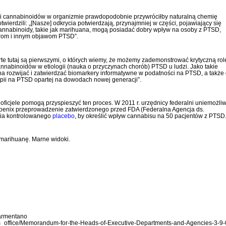
cji cannabinoidów w organizmie prawdopodobnie przywróciłby naturalną chemię
ierdzili: „[Nasze] odkrycia potwierdzają, przynajmniej w części, pojawiający się
annabinoidy, takie jak marihuana, mogą posiadać dobry wpływ na osoby z PTSD,
rom i innym objawom PTSD”.
 tutaj są pierwszymi, o których wiemy, że możemy zademonstrować krytyczną rol
nabinoidów w etiologii (nauka o przyczynach chorób) PTSD u ludzi. Jako takie
na rozwijać i zatwierdzać biomarkery informatywne w podatności na PTSD, a także
pii na PTSD opartej na dowodach nowej generacji”.
 oficjele pomogą przyspieszyć ten proces. W 2011 r. urzędnicy federalni uniemożliwi
oenix przeprowadzenie zatwierdzonego przed FDA (Federalna Agencja ds.
nia kontrolowanego
placebo
, by określić wpływ cannabisu na 50 pacjentów z PTSD
marihuanę. Marne widoki.
-armentano
ss_office/Memorandum-for-the-Heads-of-Executive-Departments-and-Agencies-3-9-