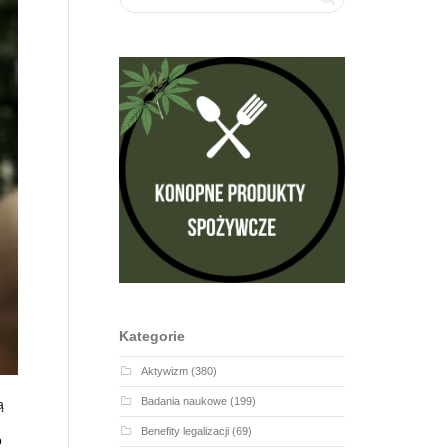
Kategorie
Aktywizm
(380)
Badania naukowe
(199)
ą
Benefity legalizacji
(69)
o