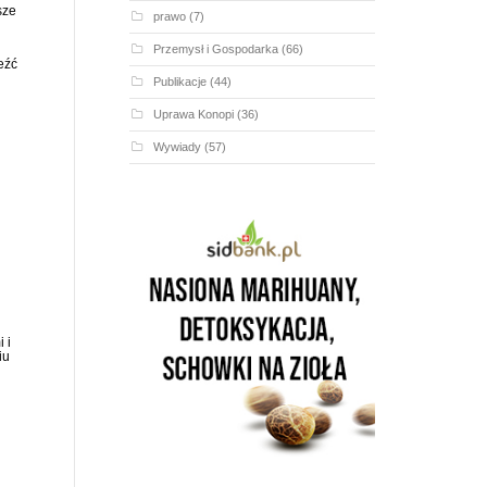
sze
prawo
(7)
Przemysł i Gospodarka
(66)
eźć
Publikacje
(44)
g
Uprawa Konopi
(36)
Wywiady
(57)
 i
iu