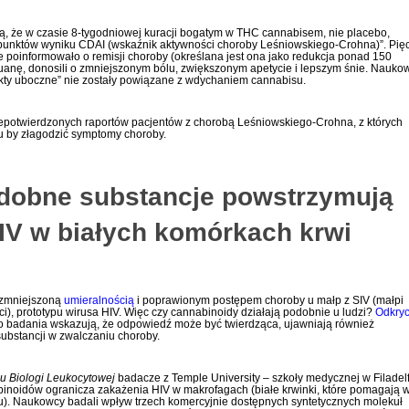
ją, że w czasie 8-tygodniowej kuracji bogatym w THC cannabisem, nie placebo,
unktów wyniku CDAI (wskaźnik aktywności choroby Leśniowskiego-Crohna)”. Pię
 poinformowało o remisji choroby (określana jest ona jako redukcja ponad 150
ihuanę, donosili o zmniejszonym bólu, zwiększonym apetycie i lepszym śnie. Nauko
kty uboczne” nie zostały powiązane z wdychaniem cannabisu.
iepotwierdzonych raportów pacjentów z chorobą Leśniowskiego-Crohna, z których
u by złagodzić symptomy choroby.
dobne substancje powstrzymują
HIV w białych komórkach krwi
 zmniejszoną
umieralnością
i poprawionym postępem choroby u małp z SIV (małpi
), prototypu wirusa HIV. Więc czy cannabinoidy działają podobnie u ludzi?
Odkryc
o badania wskazują, że odpowiedź może być twierdząca, ujawniają również
bstancji w zwalczaniu choroby.
 Biologi Leukocytowej
badacze z Temple University – szkoły medycznej w Filadelf
inoidów ogranicza zakażenia HIV w makrofagach (białe krwinki, które pomagają 
). Naukowcy badali wpływ trzech komercyjnie dostępnych syntetycznych molekuł