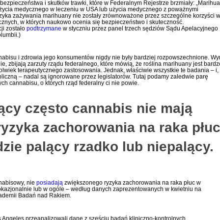
bezpieczeństwa i skutków trawki, które w Federalnym Rejestrze brzmiały: „Marihu
użycia medycznego w leczeniu w USA lub użycia medycznego z poważnymi
zyka zażywania marihuany nie zostały zrównoważone przez szczególne korzyści 
cznych, w których naukowo ocenia się bezpieczeństwo i skuteczność.
ji zostało
podtrzymane
w styczniu przez panel trzech sędziów Sądu Apelacyjnego
lumbii.)
bisu i zdrowia jego konsumentów nigdy nie były bardziej rozpowszechnione. Wyn
, zbijają zarzuty rządu federalnego, które mówią, że roślina marihuany jest bardz
lwiek terapeutycznego zastosowania. Jednak, właściwie wszystkie te badania – i,
ubliczną – nadal są ignorowane przez legislatorów. Tutaj podamy zaledwie parę
ch cannabisu, o których rząd federalny ci nie powie.
ący często cannabis nie mają
yzyka zachorowania na raka płuc
dzie palący rzadko lub niepalący.
nnabisowy, nie
posiadają
zwiększonego ryzyka zachorowania na raka płuc w
 okazjonalnie lub w ogóle – według danych zaprezentowanych w kwietniu na
kademii Badań nad Rakiem.
s Angeles przeanalizowali dane z sześciu badań kliniczno-kontrolnych,