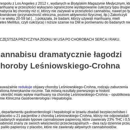
 zespołu z Los Angeles z 2012 r., wydanych w
Brytyjskim
Magazynie
Medycznym
, k
i marihuanę w przeszłości wykazano ograniczone występowanie cukrzycy typu drugi
bycia tej choroby niż ci, którzy nie zażywali w przeszłości cannabisu, nawet po t
wiskowe (przynależność etniczna, poziom aktywności fizycznej, itp.) Zakończyli
ych w wieku 20-59 lat (…) pokazała, że badani, którzy używali marihuany, mieli
es Mellitus, czyli cukrzyca) i niższe szanse na DM w porównaniu do badanych ni
JCZĘSTSZA PRZYCZYNA ZGONU W USA PO CHOROBACH SERCA I RAKU.
annabisu dramatycznie łagodzi
horoby Leśniowskiego-Crohna
zauważalnie
redukuje
objawy choroby Leśniowskiego-Crohna, rodzaju zaburzenia
 miliona Amerykanów rocznie. Tak mówią rezultaty pierwszego w historii
re określić miało wpływ marihuany na chorobę Leśniowskiego-Crohna – opublikow
śmie
Kliniczna Gastroenterologia i Hepatologia.
epartamentu gastroenterologii i hepatologii w Izraelu zbadali bezpieczeństwo i
lacebo u 21 pacjentów z chorobą Leśniowskiego-Crohna, którzy nie odpowiadali
 badanych wypalało typowe cannabisowe papierosy, które zawierały 23% THC i 0,
abinoid znany ze swoich właściwości przeciwzapalnych – dwa razy dziennie prze
 paliło papierosy z placebo, które nie zawierały aktywnych cannabinoidów.