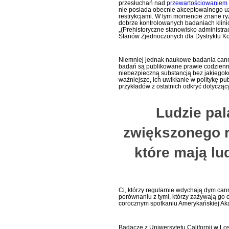
przesłuchań nad
przewartościowaniem
nie posiada obecnie akceptowalnego 
restrykcjami. W tym momencie znane ry
dobrze kontrolowanych badaniach klini
„(Prehistoryczne stanowisko administrac
Stanów Zjednoczonych dla Dystryktu Ko
Niemniej jednak naukowe badania canna
badań są publikowane prawie codziennie
niebezpieczną substancją bez jakiegoko
ważniejsze, ich uwikłanie w politykę p
przykładów z ostatnich odkryć dotyczący
Ludzie pal
zwiększonego r
które mają lu
Ci, którzy regularnie wdychają dym ca
porównaniu z tymi, którzy zażywają go
corocznym spotkaniu Amerykańskiej A
Badacze z Uniwersytetu Californii w Lo