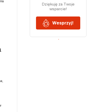
 na
a
na
,
w