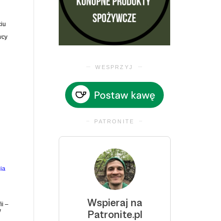
ciu
wcy
WESPRZYJ
PATRONITE
ia
ii –
w