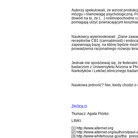
Autorzy spekulowali, że wzrost produk
mózgu i równowagę psychologiczną. Potw
dowód na to, że (…) roślinopochodne c
pomagają ulżyć powracającym koszma
Naukowcy wywnioskowali: „Dane zawarte
receptorów CB1 (cannabinoid) i endocan
zapewniają bazę, na której będzie moż
prowadzenia racjonalnego rozwoju tera
Jednak nie spodziewaj się, że federalni
badaczom z Uniwersytetu Arizona w Ph
Narkotyków i Leków) klinicznego bada
Naukowa jedność? Nie, kiedy chodzi o 
ŹRÓDŁO
Tłumacz: Agata Piórko
LINKI:
[1] http://www.alternet.org
[2] http://www.alternet.org/authors/paul
[3] http://www.whitehouse.gov/the_pre