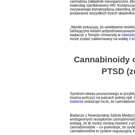
cannabisu (składniki nieorganiczne, kt
makrofag zainfekowany HIV. Kontynuują
nazywanego transkryptazą odwrotną, któ
podawanie wszystkich trzech składników
„Wyniki pokazują, że selektywne moleku
istniejącymi lekami antyretrowirusowym
badacze z Temple University w
oświadc
może zostać nakierowany na walkę z inf
Cannabinoidy 
PTSD (z
Syndrom stresu pourazowego w przybli
można policzyć na palcach jednej ręki
badanie
wskazuje na to, że cannabinoid
Badacze z Nowojorskiej Szkoły Medyc
endogennych receptorów cannabinoidów
podają, że te osoby cierpią również z
cannabinoidów – co powoduje, że sy
cannabinoidów to system regulacyjny, k