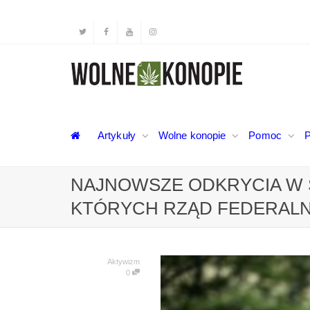
Artykuły
Wolne konopie
Pomoc
P
NAJNOWSZE ODKRYCIA W Ś
KTÓRYCH RZĄD FEDERALNY
Aktywizm
0