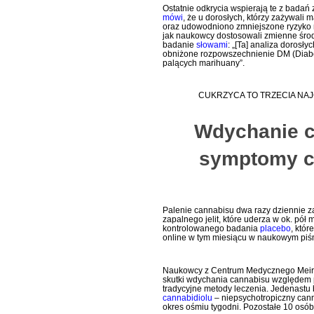
Ostatnie odkrycia wspierają te z badań
mówi
, że u dorosłych, którzy zażywal
oraz udowodniono zmniejszone ryzyko na
jak naukowcy dostosowali zmienne środo
badanie
słowami
: „[Ta] analiza dorosł
obniżone rozpowszechnienie DM (Diabet
palących marihuany”.
CUKRZYCA TO TRZECIA NA
Wdychanie c
symptomy c
Palenie cannabisu dwa razy dziennie 
zapalnego jelit, które uderza w ok. pół
kontrolowanego badania
placebo
, któ
online w tym miesiącu w naukowym pi
Naukowcy z Centrum Medycznego Meir, d
skutki wdychania cannabisu względem p
tradycyjne metody leczenia. Jedenastu
cannabidiolu
– niepsychotropiczny cann
okres ośmiu tygodni. Pozostałe 10 osób