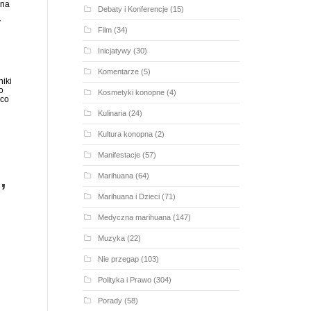
ana
Debaty i Konferencje
(15)
w
Film
(34)
Inicjatywy
(30)
Komentarze
(5)
iki
o
Kosmetyki konopne
(4)
 co
Kulinaria
(24)
Kultura konopna
(2)
Manifestacje
(57)
,
Marihuana
(64)
Marihuana i Dzieci
(71)
Medyczna marihuana
(147)
Muzyka
(22)
Nie przegap
(103)
Polityka i Prawo
(304)
Porady
(58)