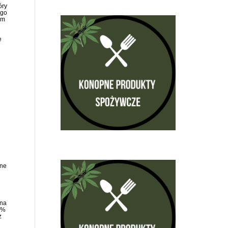
tóry
ego
ym
e
ane
 na
5%
z