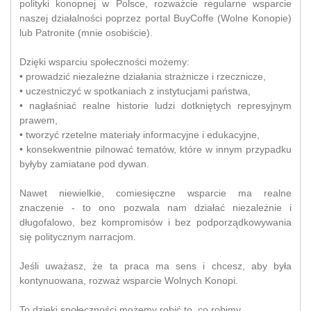
polityki konopnej w Polsce, rozważcie regularne wsparcie
naszej działalności poprzez portal BuyCoffe (Wolne Konopie)
lub Patronite (mnie osobiście).
Dzięki wsparciu społeczności możemy:
• prowadzić niezależne działania strażnicze i rzecznicze,
• uczestniczyć w spotkaniach z instytucjami państwa,
• nagłaśniać realne historie ludzi dotkniętych represyjnym
prawem,
• tworzyć rzetelne materiały informacyjne i edukacyjne,
• konsekwentnie pilnować tematów, które w innym przypadku
byłyby zamiatane pod dywan.
Nawet niewielkie, comiesięczne wsparcie ma realne
znaczenie - to ono pozwala nam działać niezależnie i
długofalowo, bez kompromisów i bez podporządkowywania
się politycznym narracjom.
Jeśli uważasz, że ta praca ma sens i chcesz, aby była
kontynuowana, rozważ wsparcie Wolnych Konopi.
To dzięki społeczności możemy robić to, co robimy.