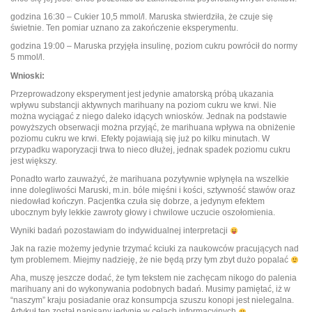
godzina 16:30 – Cukier 10,5 mmol/l. Maruska stwierdziła, że czuje się
świetnie. Ten pomiar uznano za zakończenie eksperymentu.
godzina 19:00 – Maruska przyjęła insulinę, poziom cukru powrócił do normy
5 mmol/l.
Wnioski:
Przeprowadzony eksperyment jest jedynie amatorską próbą ukazania
wpływu substancji aktywnych marihuany na poziom cukru we krwi. Nie
można wyciągać z niego daleko idących wniosków. Jednak na podstawie
powyższych obserwacji można przyjąć, że marihuana wpływa na obniżenie
poziomu cukru we krwi. Efekty pojawiają się już po kilku minutach. W
przypadku waporyzacji trwa to nieco dłużej, jednak spadek poziomu cukru
jest większy.
Ponadto warto zauważyć, że marihuana pozytywnie wpłynęła na wszelkie
inne dolegliwości Maruski, m.in. bóle mięśni i kości, sztywność stawów oraz
niedowład kończyn. Pacjentka czuła się dobrze, a jedynym efektem
ubocznym były lekkie zawroty głowy i chwilowe uczucie oszołomienia.
Wyniki badań pozostawiam do indywidualnej interpretacji
Jak na razie możemy jedynie trzymać kciuki za naukowców pracujących nad
tym problemem. Miejmy nadzieję, że nie będą przy tym zbyt dużo popalać
Aha, muszę jeszcze dodać, że tym tekstem nie zachęcam nikogo do palenia
marihuany ani do wykonywania podobnych badań. Musimy pamiętać, iż w
“naszym” kraju posiadanie oraz konsumpcja szuszu konopi jest nielegalna.
Artykuł ten został napisany jedynie w celach informacyjnych