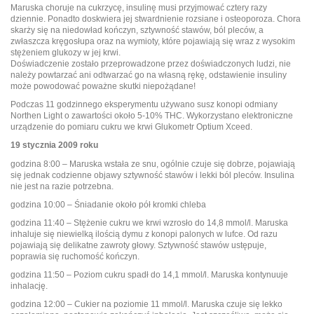
Maruska choruje na cukrzycę, insulinę musi przyjmować cztery razy
dziennie. Ponadto doskwiera jej stwardnienie rozsiane i osteoporoza. Chora
skarży się na niedowład kończyn, sztywność stawów, ból pleców, a
zwłaszcza kręgosłupa oraz na wymioty, które pojawiają się wraz z wysokim
stężeniem glukozy w jej krwi.
Doświadczenie zostało przeprowadzone przez doświadczonych ludzi, nie
należy powtarzać ani odtwarzać go na własną rękę, odstawienie insuliny
może powodować poważne skutki niepożądane!
Podczas 11 godzinnego eksperymentu używano susz konopi odmiany
Northen Light o zawartości około 5-10% THC. Wykorzystano elektroniczne
urządzenie do pomiaru cukru we krwi Glukometr Optium Xceed.
19 stycznia 2009 roku
godzina 8:00 – Maruska wstała ze snu, ogólnie czuje się dobrze, pojawiają
się jednak codzienne objawy sztywność stawów i lekki ból pleców. Insulina
nie jest na razie potrzebna.
godzina 10:00 – Śniadanie około pół kromki chleba
godzina 11:40 – Stężenie cukru we krwi wzrosło do 14,8 mmol/l. Maruska
inhaluje się niewielką ilością dymu z konopi palonych w lufce. Od razu
pojawiają się delikatne zawroty głowy. Sztywność stawów ustępuje,
poprawia się ruchomość kończyn.
godzina 11:50 – Poziom cukru spadł do 14,1 mmol/l. Maruska kontynuuje
inhalację.
godzina 12:00 – Cukier na poziomie 11 mmol/l. Maruska czuje się lekko