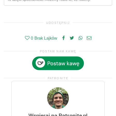
UDOSTĘPNIJ
0
Brak Lajków
POSTAW NAM KAWĘ
PATRONITE