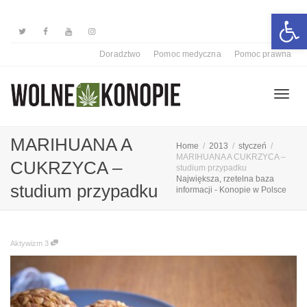
Otwórz 
Doradztwo
Pomoc medyczna
Pomoc prawna
Przełą
MARIHUANA A
Home
2013
styczeń
MARIHUANA A CUKRZYCA –
CUKRZYCA –
studium przypadku
Największa, rzetelna baza
nawiga
studium przypadku
informacji - Konopie w Polsce
Aktywizm
3