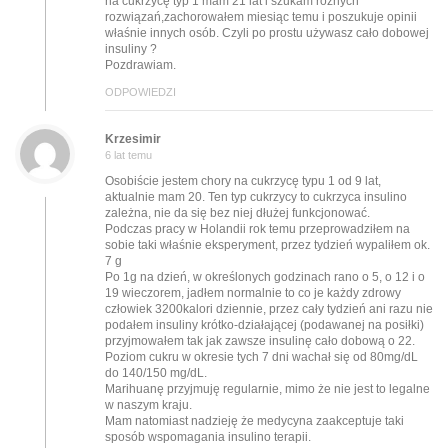
na cukrzycę typ 1 mam 21 lat i szukam różnych
rozwiązań,zachorowałem miesiąc temu i poszukuje opinii
właśnie innych osób. Czyli po prostu używasz cało dobowej
insuliny ?
Pozdrawiam.
ODPOWIEDZI
Krzesimir
6 lat temu
Osobiście jestem chory na cukrzycę typu 1 od 9 lat,
aktualnie mam 20. Ten typ cukrzycy to cukrzyca insulino
zależna, nie da się bez niej dłużej funkcjonować.
Podczas pracy w Holandii rok temu przeprowadziłem na
sobie taki właśnie eksperyment, przez tydzień wypaliłem ok.
7 g
Po 1g na dzień, w określonych godzinach rano o 5, o 12 i o
19 wieczorem, jadłem normalnie to co je każdy zdrowy
człowiek 3200kalori dziennie, przez cały tydzień ani razu nie
podałem insuliny krótko-działającej (podawanej na posiłki)
przyjmowałem tak jak zawsze insulinę cało dobową o 22.
Poziom cukru w okresie tych 7 dni wachał się od 80mg/dL
do 140/150 mg/dL.
Marihuanę przyjmuję regularnie, mimo że nie jest to legalne
w naszym kraju.
Mam natomiast nadzieję że medycyna zaakceptuje taki
sposób wspomagania insulino terapii.