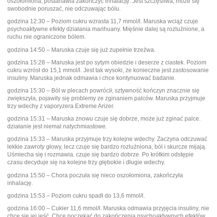
oszołomiona, postanawia zakończyć inhalację. Jest szczęśliwa, może się
swobodnie poruszać, nie odczuwając bólu.
godzina 12:30 – Poziom cukru wzrasta 11,7 mmol/l. Maruska wciąż czuje
psychoaktywne efekty działania marihuany. Mięśnie dalej są rozluźnione, a
ruchu nie ograniczone bólem.
godzina 14:50 – Maruska czuje się już zupełnie trzeźwa.
godzina 15:28 – Maruska jest po sytym obiedzie i deserze z ciastek. Poziom
cukru wzrósł do 15,1 mmol/l. Jest tak wysoki, że konieczne jest zastosowanie
insuliny. Maruska jednak odmawia i chce kontynuować badanie.
godzina 15:30 – Ból w plecach powrócił, sztywność kończyn znacznie się
zwiększyła, pojawiły się problemy ze zginaniem palców. Maruska przyjmuje
trzy wdechy z vaporyzera Extreme Arizer.
godzina 15:31 – Maruska znowu czuje się dobrze, może już zginać palce.
działanie jest niemal natychmiastowe.
godzina 15:33 – Maruska przyjmuje trzy kolejne wdechy. Zaczyna odczuwać
lekkie zawroty głowy, lecz czuje się bardzo rozluźniona, ból i skurcze mijają.
Uśmiecha się i rozmawia. czuje się bardzo dobrze. Po krótkim odstępie
czasu decyduje się na kolejne trzy głębokie i długie wdechy.
godzina 15:50 – Chora poczuła się nieco oszołomiona, zakończyła
inhalację.
godzina 15:53 – Poziom cukru spadł do 13,6 mmol/l.
godzina 16:00 – Cukier 11,6 mmol/l. Maruska odmawia przyjęcia insuliny, nie
chce się jej jeść. Chce poczekać do zakończenia psychoaktywnych efektów.