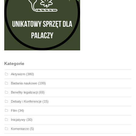
Kategorie
Aktywizm
(380)
Badania naukowe
(199)
Benefity legalizacji
(69)
Debaty i Konferencje
(15)
Film
(34)
Inicjatywy
(30)
Komentarze
(5)