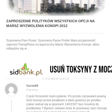
ZAPROSZENIE POLITYKÓW WSZYSTKICH OPCJI NA
MARSZ WYZWOLENIA KONOPI 2012
Szanowna Pani Poseł, Szanowny Panie Pośle! Mam przyjemność
zaprosić Panią/Pana na tegoroczny Marsz Wyzwolenia Konopi, który
odbędzie się w...
3 KOMENTARZE
Sarna99
6 lat temu
Cześć Krzesimir mam pytanie. Po prostu zażywałeś pewną
ilość konopi przed posiłkami a dwie godziny po posiłku
cukier wahał się w graniach 140/150? bez insuliny do
posiłkowej ? Bardzo ciekawi mnie to ponieważ sam choruje