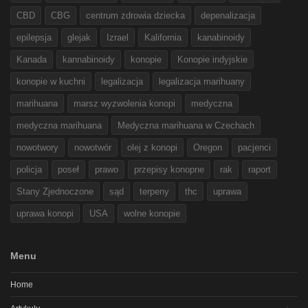
CBD
CBG
centrum zdrowia dziecka
depenalizacja
epilepsja
glejak
Izrael
Kalifornia
kanabinoidy
Kanada
kannabinoidy
konopie
Konopie indyjskie
konopie w kuchni
legalizacja
legalizacja marihuany
marihuana
marsz wyzwolenia konopi
medyczna
medyczna marihuana
Medyczna marihuana w Czechach
nowotwory
nowotwór
olej z konopi
Oregon
pacjenci
policja
poseł
prawo
przepisy konopne
rak
raport
Stany Zjednoczone
sąd
terpeny
thc
uprawa
uprawa konopi
USA
wolne konopie
Menu
Home