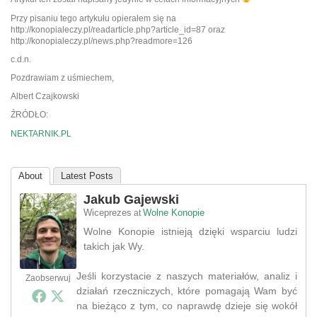
Przy pisaniu tego artykułu opierałem się na
http://konopialeczy.pl/readarticle.php?article_id=87 oraz
http://konopialeczy.pl/news.php?readmore=126
c.d.n.
Pozdrawiam z uśmiechem,
Albert Czajkowski
ŹRÓDŁO:
NEKTARNIK.PL
About
Latest Posts
Jakub Gajewski
Wiceprezes
Wolne Konopie
at
Wolne Konopie istnieją dzięki wsparciu ludzi
takich jak Wy.
Jeśli korzystacie z naszych materiałów, analiz i
Zaobserwuj
działań rzeczniczych, które pomagają Wam być
na bieżąco z tym, co naprawdę dzieje się wokół