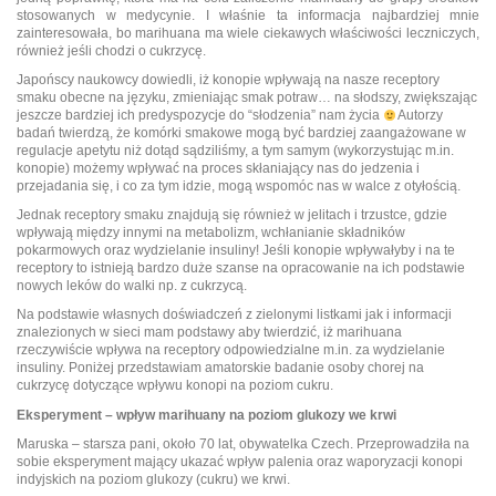
stosowanych w medycynie. I właśnie ta informacja najbardziej mnie
zainteresowała, bo marihuana ma wiele ciekawych właściwości leczniczych,
również jeśli chodzi o cukrzycę.
Japońscy naukowcy dowiedli, iż konopie wpływają na nasze receptory
smaku obecne na języku, zmieniając smak potraw… na słodszy, zwiększając
jeszcze bardziej ich predyspozycje do “słodzenia” nam życia
Autorzy
badań twierdzą, że komórki smakowe mogą być bardziej zaangażowane w
regulacje apetytu niż dotąd sądziliśmy, a tym samym (wykorzystując m.in.
konopie) możemy wpływać na proces skłaniający nas do jedzenia i
przejadania się, i co za tym idzie, mogą wspomóc nas w walce z otyłością.
Jednak receptory smaku znajdują się również w jelitach i trzustce, gdzie
wpływają między innymi na metabolizm, wchłanianie składników
pokarmowych oraz wydzielanie insuliny! Jeśli konopie wpływałyby i na te
receptory to istnieją bardzo duże szanse na opracowanie na ich podstawie
nowych leków do walki np. z cukrzycą.
Na podstawie własnych doświadczeń z zielonymi listkami jak i informacji
znalezionych w sieci mam podstawy aby twierdzić, iż marihuana
rzeczywiście wpływa na receptory odpowiedzialne m.in. za wydzielanie
insuliny. Poniżej przedstawiam amatorskie badanie osoby chorej na
cukrzycę dotyczące wpływu konopi na poziom cukru.
Eksperyment – wpływ marihuany na poziom glukozy we krwi
Maruska – starsza pani, około 70 lat, obywatelka Czech. Przeprowadziła na
sobie eksperyment mający ukazać wpływ palenia oraz waporyzacji konopi
indyjskich na poziom glukozy (cukru) we krwi.