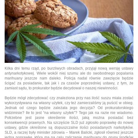
Kilka dni temu rząd, po burzliwych obradach, przyjął nową wersję ustawy
antynarkotykowej. Wiele wokół niej szumu ale do swobodnego popalania
marihuany jeszcze nam daleko. Policja nadal równie zawzięcie będzie
ścigać za posiadanie, tak jak i za czasów poprzedniej ustawy, z tym, że
zamiast sądu, to prokurator będzie decydował o naszej niewinności.
Będzie mógł zdecydować czy znaleziona przy nas ilość suszu miała zostać
wykorzystywana na własny użytek, czy też zamierzaliśmy ją puścić w obieg.
Jednak od czego będzie zależała jego decyzja? Od prokuratorskiego
widzimisie? Ile to jest “na własny użytek”? Tego jak na razie nie wiadomo.
Potrzebne jest jasne określenie ilości, jaką można posiadać bez
konsekwencji prawnych. Na szczęście SLD już zgłosiło poprawkę do nowej
ustawy, gdzie określone są dopuszczalne ilości posiadanych narkotyków.
SLD, a raczej były minister zdrowia – Marek Balicki, zgłosił również jeszcze
jedną poprawkę, która ma na celu zaliczenie marihuany do grupy środków