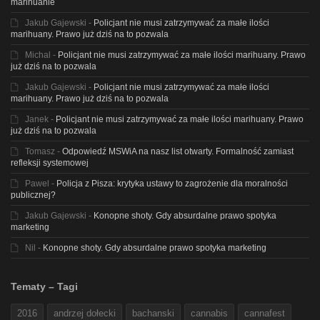
marihuanie
Jakub Gajewski
-
Policjant nie musi zatrzymywać za małe ilości
marihuany. Prawo już dziś na to pozwala
Michal
-
Policjant nie musi zatrzymywać za małe ilości marihuany. Prawo
już dziś na to pozwala
Jakub Gajewski
-
Policjant nie musi zatrzymywać za małe ilości
marihuany. Prawo już dziś na to pozwala
Janek
-
Policjant nie musi zatrzymywać za małe ilości marihuany. Prawo
już dziś na to pozwala
Tomasz
-
Odpowiedź MSWiA na nasz list otwarty. Formalność zamiast
refleksji systemowej
Pawel
-
Policja z Pisza: krytyka ustawy to zagrożenie dla moralności
publicznej?
Jakub Gajewski
-
Konopne shoty. Gdy absurdalne prawo spotyka
marketing
Nil
-
Konopne shoty. Gdy absurdalne prawo spotyka marketing
Tematy – Tagi
2016
andrzej dołecki
bachanski
cannabis
cannafest