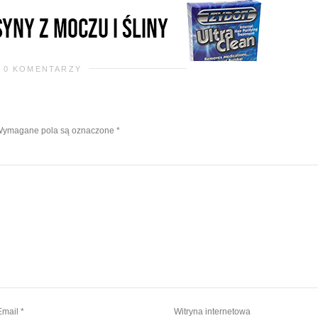
0 KOMENTARZY
ymagane pola są oznaczone
*
Email
*
Witryna internetowa