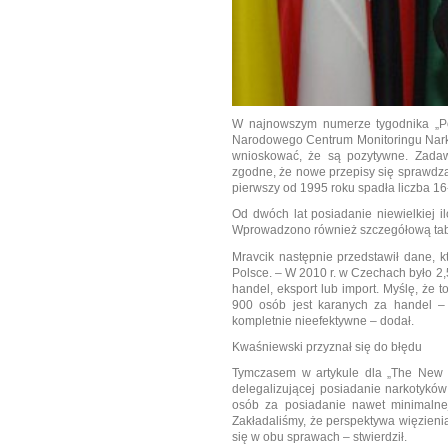
W najnowszym numerze tygodnika „Po
Narodowego Centrum Monitoringu Narkom
wnioskować, że są pozytywne.
Zadaw
zgodne, że nowe przepisy się sprawdzaj
pierwszy od 1995 roku spadła liczba 1
Od dwóch lat posiadanie niewielkiej i
Wprowadzono również szczegółową tabel
Mravcik następnie przedstawił dane, 
Polsce. – W 2010 r. w Czechach było 2,5
handel, eksport lub import. Myślę, że t
900 osób jest karanych za handel – 
kompletnie nieefektywne – dodał.
Kwaśniewski przyznał się do błędu
Tymczasem w artykule dla „The New Y
delegalizującej posiadanie narkotyków
osób za posiadanie nawet minimalnej
Zakładaliśmy, że perspektywa więzienia
się w obu sprawach – stwierdził.