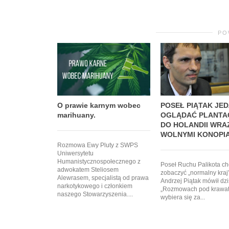
PO
O prawie karnym wobec
POSEŁ PIĄTAK JED
marihuany.
OGLĄDAĆ PLANTA
DO HOLANDII WRA
WOLNYMI KONOPI
Rozmowa Ewy Pluty z SWPS
Uniwersytetu
Humanistycznospołecznego z
Poseł Ruchu Palikota c
adwokatem Steliosem
zobaczyć „normalny kraj”
Alewrasem, specjalistą od prawa
Andrzej Piątak mówił dz
narkotykowego i członkiem
„Rozmowach pod krawat
naszego Stowarzyszenia....
wybiera się za...