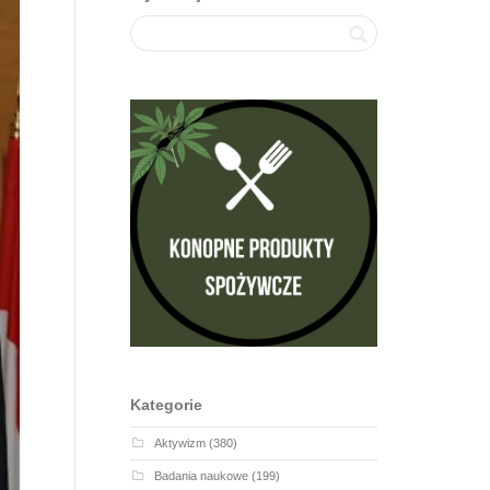
Kategorie
Aktywizm
(380)
Badania naukowe
(199)