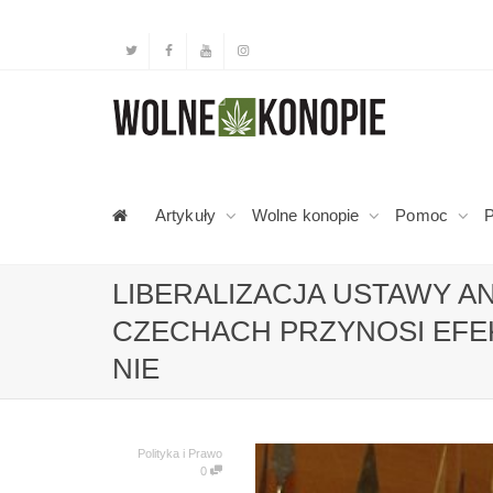
Artykuły
Wolne konopie
Pomoc
P
LIBERALIZACJA USTAWY 
CZECHACH PRZYNOSI EFEK
NIE
Polityka i Prawo
0