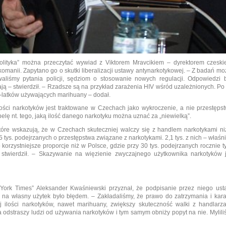
lityka” można przeczytać wywiad z Viktorem Mravcikiem – dyrektorem czeski
anii. Zapytano go o skutki liberalizacji ustawy antynarkotykowej. – Z badań m
aliśmy pytania policji, sędziom o stosowanie nowych regulacji. Odpowiedzi b
ą – stwierdził. – Rzadsze są na przykład zarażenia HIV wśród uzależnionych. Po
6-latków używających marihuany – dodał.
lości narkotyków jest traktowane w Czechach jako wykroczenie, a nie przestęps
ę nt. tego, jaką ilość danego narkotyku można uznać za „niewielką”.
które wskazują, że w Czechach skuteczniej walczy się z handlem narkotykami ni
 tys. podejrzanych o przestępstwa związane z narkotykami. 2,1 tys. z nich – właśn
o korzystniejsze proporcje niż w Polsce, gdzie przy 30 tys. podejrzanych rocznie t
stwierdził. – Skazywanie na więzienie zwyczajnego użytkownika narkotyków j
ork Times” Aleksander Kwaśniewski przyznał, że podpisanie przez niego ust
 na własny użytek było błędem. – Zakładaliśmy, że prawo do zatrzymania i kar
 ilości narkotyków, nawet marihuany, zwiększy skuteczność walki z handlarza
 odstraszy ludzi od używania narkotyków i tym samym obniży popyt na nie. Mylil