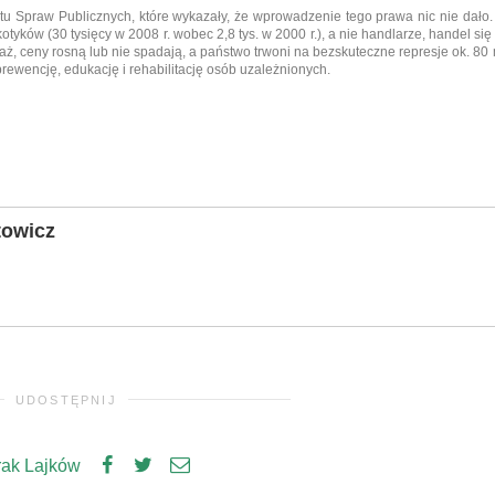
utu Spraw Publicznych, które wykazały, że wprowadzenie tego prawa nic nie dało
otyków (30 tysięcy w 2008 r. wobec 2,8 tys. w 2000 r.), a nie handlarze, handel się
daż, ceny rosną lub nie spadają, a państwo trwoni na bezskuteczne represje ok. 80
rewencję, edukację i rehabilitację osób uzależnionych.
towicz
UDOSTĘPNIJ
rak Lajków