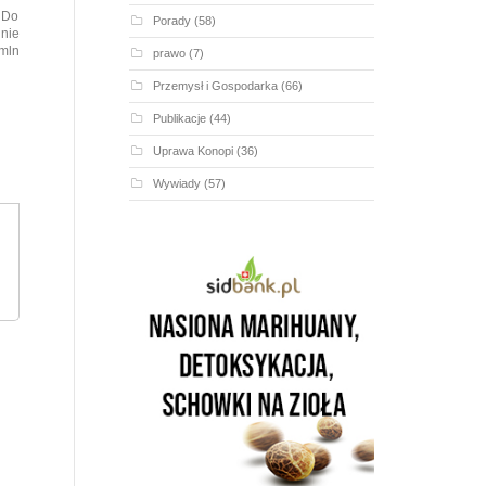
. Do
Porady
(58)
 nie
 mln
prawo
(7)
Przemysł i Gospodarka
(66)
Publikacje
(44)
Uprawa Konopi
(36)
Wywiady
(57)