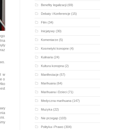
Benefity legalizacji
(69)
Debaty i Konferencje
(15)
Film
(34)
Inicjatywy
(30)
ego
Komentarze
(5)
ożna
yły
Kosmetyki konopne
(4)
 raz
Kulinaria
(24)
two.
Kultura konopna
(2)
ż w
Manifestacje
(57)
ie o
Marihuana
(64)
ylko
est
Marihuana i Dzieci
(71)
Medyczna marihuana
(147)
awy
Muzyka
(22)
ania
mi.
Nie przegap
(103)
iśmy
Polityka i Prawo
(304)