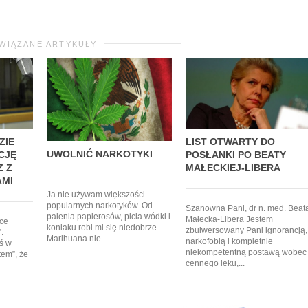
WIĄZANE ARTYKUŁY
ZIE
LIST OTWARTY DO
UWOLNIĆ NARKOTYKI
CJĘ
POSŁANKI PO BEATY
Z Z
MAŁECKIEJ-LIBERA
AMI
Ja nie używam większości
popularnych narkotyków. Od
Szanowna Pani, dr n. med. Beat
palenia papierosów, picia wódki i
Małecka-Libera Jestem
hce
koniaku robi mi się niedobrze.
zbulwersowany Pani ignorancją,
.
Marihuana nie...
narkofobią i kompletnie
iś w
niekompetentną postawą wobec
em”, że
cennego leku,...