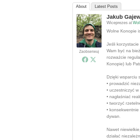
About
Latest Posts
Jakub Gajew
Wiceprezes
Wol
at
Wolne Konopie ist
Jeśli korzystacie
Wam być na bieżą
Zaobserwuj
rozważcie regula
Konopie) lub Pat
Dzięki wsparciu
• prowadzić nieza
• uczestniczyć w
• nagłaśniać rea
• tworzyć rzeteln
• konsekwentnie
dywan.
Nawet niewielki
działać niezależ