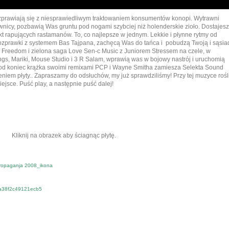
zprawiają się z niesprawiedliwym traktowaniem konsumentów konopi. Wytrawni
nicy, pozbawią Was gruntu pod nogami szybciej niż holenderskie zioło.
Dostajesz
kt rapujących rastamanów. To, co najlepsze w jednym. Lekkie i płynne rytmy od
rozprawki z systemem Bas Tajpana, zachęcą Was do tańca i pobudzą Twoją i sąsia
 Freedom i zielona saga Love Sen-c Music z Juniorem Stressem na czele, w
ngs, Mariki, Mouse Studio i 3 R Salam, wprawią was w bojowy nastrój i uruchomią
Pod koniec krążka swoimi remixami PCP i Wayne Smitha zamiesza Selekta Sound
niem płyty.. Zapraszamy do odsłuchów, my już sprawdziliśmy! Przy tej muzyce rośl
ejsce. Puść play, a następnie puść dalej!
Kliknij na obrazek aby ściagnąc płytę.