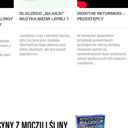
–
DLACZEGO „NA HAJU”
DIOX/THE RETURNERS –
,LIROY
MUZYKA BRZMI LEPIEJ ?
PRZESTĘPCY
U
Zamykasz oczy i bierzesz bucha,
W teledysku prawdziwe
gdy zaczyna grać muzyka.
przykłady prawdziwych
wtorek.
Słuchaliście tego albumu przy
przestępców, którzy dostają
ynach z
wielu okazjach, ale tym razem
mniejsze wyroki za
,
pojedyncze...
spowodowanie dużo większych
aje nam
szkód społecznych niż palacze i
handlarze...