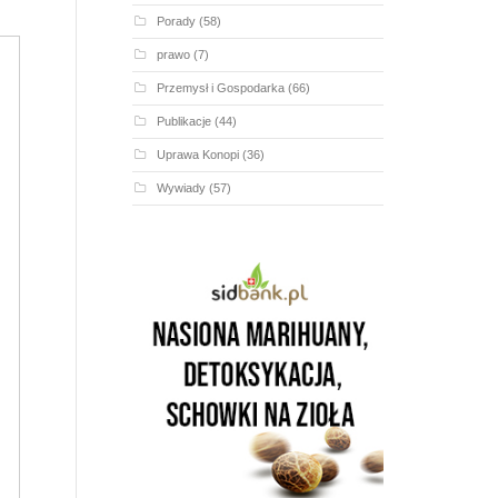
Porady
(58)
prawo
(7)
Przemysł i Gospodarka
(66)
Publikacje
(44)
Uprawa Konopi
(36)
Wywiady
(57)