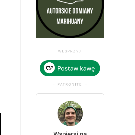
WESPRZYJ
PATRONITE