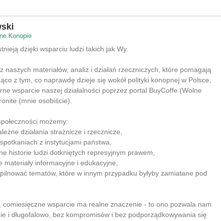
ski
ne Konopie
nieją dzięki wsparciu ludzi takich jak Wy.
 z naszych materiałów, analiz i działań rzeczniczych, które pomagają
co z tym, co naprawdę dzieje się wokół polityki konopnej w Polsce,
rne wsparcie naszej działalności poprzez portal BuyCoffe (Wolne
ronite (mnie osobiście).
 społeczności możemy:
leżne działania strażnicze i rzecznicze,
 spotkaniach z instytucjami państwa,
lne historie ludzi dotkniętych represyjnym prawem,
e materiały informacyjne i edukacyjne,
 pilnować tematów, które w innym przypadku byłyby zamiatane pod
e, comiesięczne wsparcie ma realne znaczenie - to ono pozwala nam
nie i długofalowo, bez kompromisów i bez podporządkowywania się