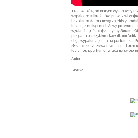
14 kawałków, na których wykonawcy ro
wypalacze mikrofonów, prawdziwi wojow
bez kitu za darmo nowy zajebisty produ
lecącej z nutką sensi Mewy po twarde 
wyobraźnię. Jamajskie rytmy Sounds Of
połączeniu z szybkimi kawałkami Antiki
chęć wypalenia jointa na posterunku. 
System, który czuwa również nad brzmie
lepiej rosną, a humor wraca na swoje mi
Autor:
SiouYo