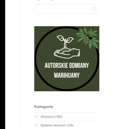
Kategorie
Aktywizm
(380)
Badania naukowe
(199)