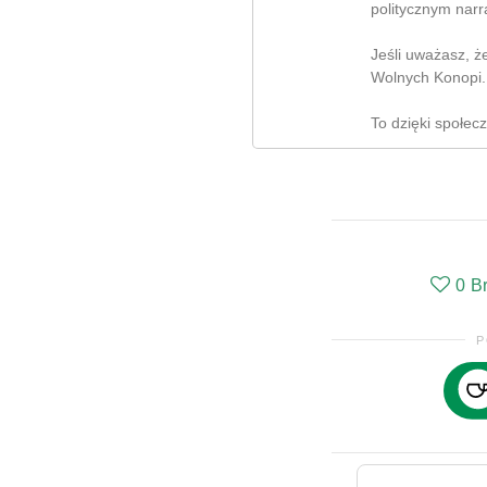
politycznym narr
Jeśli uważasz, ż
Wolnych Konopi.
To dzięki społec
0
B
P