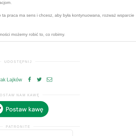
acjom.
e ta praca ma sens i chcesz, aby była kontynuowana, rozważ wsparcie
zności możemy robić to, co robimy.
UDOSTĘPNIJ
rak Lajków
OSTAW NAM KAWĘ
PATRONITE