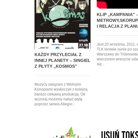
KLIP „KAMPANIA” 
METROWY,SKORUP
I RELACJA Z PLAN
Jest 20 września, 2011, 
TLK leniwie sunie po sz
KAŻDY PRZYLECIAŁ Z
Warszawy do Trójmiasta
wieczorem wreszcie ud
INNEJ PLANETY – SINGIEL
się...
Z PŁYTY „KOSMOS”
Muzycy związani z Wolnymi
Konopiami wyskoczyli z kolejną
bardzo ciekawą produkcją. Od
wczoraj możemy nabyć płytę
poprzez serwis Allegro....