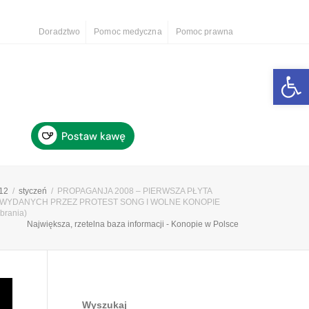
Doradztwo
Pomoc medyczna
Pomoc prawna
Otwórz 
12
styczeń
PROPAGANJA 2008 – PIERWSZA PŁYTA
WYDANYCH PRZEZ PROTEST SONG I WOLNE KONOPIE
obrania)
Największa, rzetelna baza informacji - Konopie w Polsce
Wyszukaj