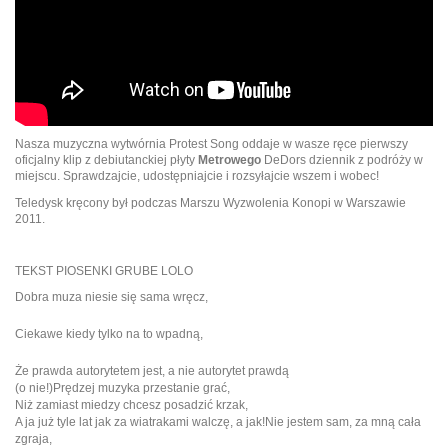
Nasza muzyczna wytwórnia Protest Song oddaje w wasze ręce pierwszy
oficjalny klip z debiutanckiej płyty
Metrowego
DeDors dziennik z podróży w
miejscu. Sprawdzajcie, udostępniajcie i rozsyłajcie wszem i wobec!
Teledysk kręcony był podczas Marszu Wyzwolenia Konopi w Warszawie
2011.
TEKST PIOSENKI GRUBE LOLO
Dobra muza niesie się sama wręcz,
Ciekawe kiedy tylko na to wpadną,
Że prawda autorytetem jest, a nie autorytet prawdą
(o nie!)Prędzej muzyka przestanie grać,
Niż zamiast miedzy chcesz posadzić krzak,
A ja już tyle lat jak za wiatrakami walczę, a jak!Nie jestem sam, za mną cała
zgraja,