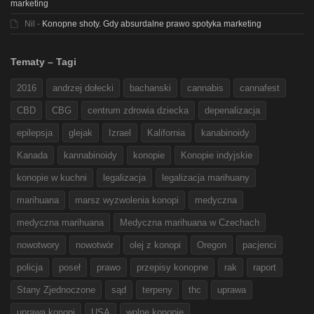
marketing
Nil
-
Konopne shoty. Gdy absurdalne prawo spotyka marketing
Tematy – Tagi
2016
andrzej dołecki
bachanski
cannabis
cannafest
CBD
CBG
centrum zdrowia dziecka
depenalizacja
epilepsja
glejak
Izrael
Kalifornia
kanabinoidy
Kanada
kannabinoidy
konopie
Konopie indyjskie
konopie w kuchni
legalizacja
legalizacja marihuany
marihuana
marsz wyzwolenia konopi
medyczna
medyczna marihuana
Medyczna marihuana w Czechach
nowotwory
nowotwór
olej z konopi
Oregon
pacjenci
policja
poseł
prawo
przepisy konopne
rak
raport
Stany Zjednoczone
sąd
terpeny
thc
uprawa
uprawa konopi
USA
wolne konopie