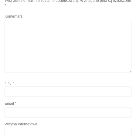
Twój adres e-mail nie zostanie opublikowany.
Wymagane pola są oznaczone
*
Komentarz
Imię
*
Email
*
Witryna internetowa