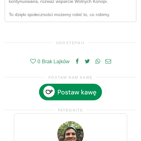
kontynuowana, rozważ wsparcie Wolnych Konopi.
To dzięki społeczności możemy robić to, co robimy.
UDOSTĘPNIJ
0
Brak Lajków
POSTAW NAM KAWĘ
PATRONITE