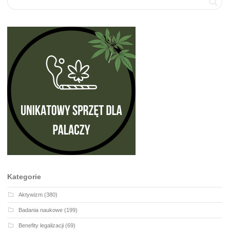
Kategorie
Aktywizm
(380)
Badania naukowe
(199)
Benefity legalizacji
(69)