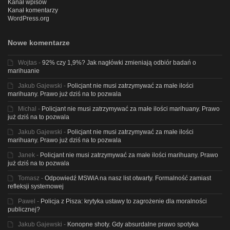
Kanał wpisów
Kanał komentarzy
WordPress.org
Nowe komentarze
Wojtas
-
92% czy 1,9%? Jak nagłówki zmieniają odbiór badań o
marihuanie
Jakub Gajewski
-
Policjant nie musi zatrzymywać za małe ilości
marihuany. Prawo już dziś na to pozwala
Michal
-
Policjant nie musi zatrzymywać za małe ilości marihuany. Prawo
już dziś na to pozwala
Jakub Gajewski
-
Policjant nie musi zatrzymywać za małe ilości
marihuany. Prawo już dziś na to pozwala
Janek
-
Policjant nie musi zatrzymywać za małe ilości marihuany. Prawo
już dziś na to pozwala
Tomasz
-
Odpowiedź MSWiA na nasz list otwarty. Formalność zamiast
refleksji systemowej
Pawel
-
Policja z Pisza: krytyka ustawy to zagrożenie dla moralności
publicznej?
Jakub Gajewski
-
Konopne shoty. Gdy absurdalne prawo spotyka