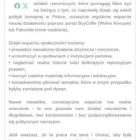
działań rzeczniczych, które pomagają Wam być
na bieżąco z tym, co naprawdę dzieje się wokół
polityki konopnej w Polsce, rozważcie regularne wsparcie
naszej działalności poprzez portal BuyCoffe (Wolne Konopie)
lub Patronite (mnie osobiście).
Dzięki wsparciu społeczności możemy:
• prowadzić niezależne działania strażnicze i rzecznicze,
• uczestniczyć w spotkaniach z instytucjami państwa,
• nagłaśniać realne historie ludzi dotkniętych represyjnym
prawem,
• tworzyć rzetelne materiały informacyjne i edukacyjne,
• konsekwentnie pilnować tematów, które w innym przypadku
byłyby zamiatane pod dywan.
Nawet niewielkie, comiesięczne wsparcie ma realne
znaczenie - to ono pozwala nam działać niezależnie i
długofalowo, bez kompromisów i bez podporządkowywania
się politycznym narracjom.
Jeśli uważasz, że ta praca ma sens i chcesz, aby była