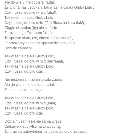
Ale do wielu nie dociera nadal,
Że to ona nas uspokaja!Tak właśnie działa Gruby Lolo ,
Czyli ruszaj do bitu w mig (aha!),
Tak właśnie działa Gruby Lolo,
Czyli ruszaj do bitu dziś .(To!) Straszna kara (tak!),
Ciągle obczajać (by) nie stać się
Zaraz kolegą Eskobara? (bo)
To sprawa stara, (że) chcecie nas złamać ,
Zapraszamy na marsz sprawdzicie na kogo
Robicie zamach!
Tak właśnie działa Gruby Lolo ,
Czyli ruszaj do bitu w mig (brrrraaa!),
Tak właśnie działa Gruby Lolo,
Czyli ruszaj do bitu dziś .
Nie jestem sam, za mną cała zgraja,
Ale do wielu nie dociera nadal,
Że to ona nas uspokaja!
Tak właśnie działa Gruby Lolo ,
Czyli ruszaj do bitu w mig (aha!),
Tak właśnie działa Gruby Lolo,
Czyli ruszaj do bitu dziś .
Dobra muza niesie się sama wręcz,
Ciekawe kiedy tylko na to wpadną,
Że prawda autorytetem jest, a nie autorytet prawdą .