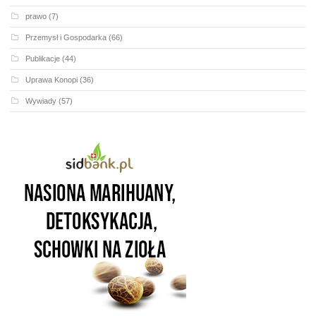
prawo
(7)
Przemysł i Gospodarka
(66)
Publikacje
(44)
Uprawa Konopi
(36)
Wywiady
(57)