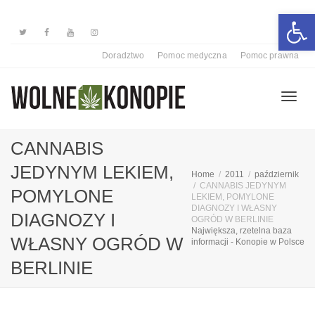
Otwórz 
Doradztwo
Pomoc medyczna
Pomoc prawna
Przełą
CANNABIS
JEDYNYM LEKIEM,
Home
2011
październik
nawiga
CANNABIS JEDYNYM
POMYLONE
LEKIEM, POMYLONE
DIAGNOZY I WŁASNY
DIAGNOZY I
OGRÓD W BERLINIE
Największa, rzetelna baza
WŁASNY OGRÓD W
informacji - Konopie w Polsce
BERLINIE