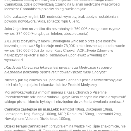
Cannabisu, gdzie potwierdzają Czarno na Białym medyczne właściwości
lecznicze Cannabisem przeciw dolegliwościom jak:
bóle, zakwasy mięśni, MS, nudności, wymioty, brak apetytu, osłabienia z
powodu nowotwora / Aids, żółtaczki typu C, e.tc.
Jako że jestem na zasiłku dla bezrobotnych 769,00€ z czego sam czynsz
wynosi 374,00€ (+ prąd, gaz, telefon, ubezpieczenia)
2.02.2011
złożyliśmy z moim Onkologiem wniosek o przejęcie kosztów
leczenia, ponieważ 5g kosztuje mnie 78,00€ a miesięczne zapotrzebowanie
wynosi 936,00€ (60g) do mojej Kasy Chorych AOK „Twoje Zdrowie w
najlepszych rękach“ (Hasło Reklamowe), ponieważ w według ich
wypowiedzi:
„Każdy lek który przez lekarza jest uważany za Medycznie i życiowo
niezbędnie potrzebny będzie refundowany przez Kasę Chorych“
Niestety jak się okazało NIE ponieważ Cannabis jest niezatwierdzony jako
Lek i nie figuruje jako Lekarstwo lub też Produkt Medyczny.
Mój adwokat walczył w moim imieniu z Kasa Chorych o Pisemne
Potzwierdzenie odzucenia wniosku, gdyż Kasa chorych nie chciała wystawić
takiego pisma, któreto byłoby mi niezbędne do złożenia dwołania ponieważ:
Cannabis zastępuje mi m.in.Leki:
Pantozol 40mg, Diazepam 10mg,
Lorazepam 1mg, Stangyl 100mg, MCP, Ranidura 150mg, Loperamid 2mg,
Novalginum, Valoron, Dicklofenac 100mg;
Dzięki Terapii Cannabisem:
przybrałem na wadze 4kg, śpie znakomicie, nie