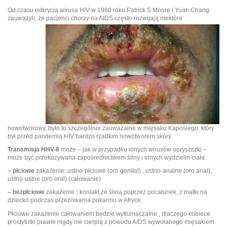
Od czasu odkrycia wirusa HIV w 1980 roku Patrick S Moore i Yuan Chang
zauważyli, że pacjenci chorzy
na AIDS często rozwijają niektóre
nowotworowy, było to szczególnie zauważalne w mięsaku Kaposiego, który
był przed pandemią HIV bardzo rzadkim nowotworem skóry.
Transmisja HHV-8
może – jak w przypadku innych wirusów opryszczki –
może być przekazywana zapośrednictwem śliny i innych wydzielin ciała:
– płciowe
zakażenie: ustno-płciowe (oro genital) , ustno-analne (oro anal),
ustno-ustne (oro oral) (całowanie)
– bezpłciowe
zakażenie
:
kontakt ze śliną poprzez pocałunek, z matki na
dziecko podczas przeżówania pokarmu w Afryce.
Płciowe zakażenie całowaniem będzie wytłumaczalne , dlaczego kobiece
prostytutki prawie nigdy nie cierpią z powodu AIDS wywołanego mięsakiem