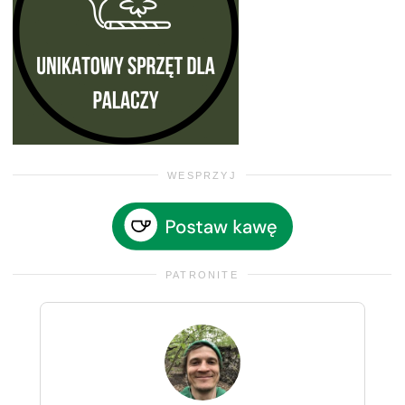
WESPRZYJ
PATRONITE