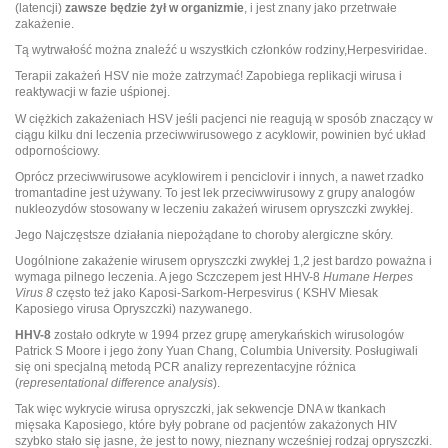
(latencji)
zawsze
będzie żył w organizmie
, i jest znany jako przetrwałe
zakażenie.
Tą wytrwałość można znaleźć u wszystkich członków rodziny,Herpesviridae.
Terapii zakażeń HSV nie może zatrzymać! Zapobiega replikacji wirusa i
reaktywacji w fazie uśpionej.
W ciężkich zakażeniach HSV jeśli pacjenci nie reagują w sposób znaczący w
ciągu kilku dni leczenia przeciwwirusowego z acyklowir, powinien być układ
odpornościowy.
Oprócz przeciwwirusowe acyklowirem i penciclovir i innych, a nawet rzadko
tromantadine jest używany. To jest lek przeciwwirusowy z grupy analogów
nukleozydów stosowany w leczeniu zakażeń wirusem opryszczki zwykłej.
Jego Najczęstsze działania niepożądane to choroby alergiczne skóry.
Uogólnione zakażenie wirusem opryszczki zwykłej 1,2 jest bardzo poważna i
wymaga pilnego leczenia. A jego Sczczepem jest HHV-8
Humane Herpes
Virus 8
często też jako Kaposi-Sarkom-Herpesvirus ( KSHV Miesak
Kaposiego virusa Opryszczki) nazywanego.
HHV-8
zostało odkryte w 1994 przez grupę amerykańskich wirusologów
Patrick S Moore i jego żony Yuan Chang, Columbia University. Posługiwali
się oni specjalną metodą PCR analizy reprezentacyjne różnica
(
representational difference analysis
).
Tak więc wykrycie wirusa opryszczki, jak sekwencje DNA w tkankach
mięsaka Kaposiego, które były pobrane od pacjentów zakażonych HIV
szybko stało się jasne, że jest to nowy, nieznany wcześniej rodzaj opryszczki.