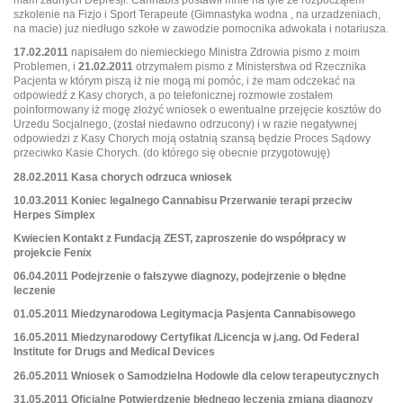
mam żadnych Depresji. Cannabis postawił mnie na tyle ze rozpocząłem
szkolenie na Fizjo i Sport Terapeute (Gimnastyka wodna , na urzadzeniach,
na macie) juz niedługo szkołe w zawodzie pomocnika adwokata i notariusza.
17.02.2011
napisałem do niemieckiego Ministra Zdrowia pismo z moim
Problemen, i
21.02.2011
otrzymałem pismo z Ministerstwa od Rzecznika
Pacjenta w którym piszą iż nie mogą mi pomóc, i że mam odczekać na
odpowiedź z Kasy chorych, a po telefonicznej rozmowie zostałem
poinformowany iż mogę złożyć wniosek o ewentualne przejęcie kosztów do
Urzedu Socjalnego, (został niedawno odrzucony) i w razie negatywnej
odpowiedzi z Kasy Chorych moją ostatnią szansą będzie Proces Sądowy
przeciwko Kasie Chorych. (do którego się obecnie przygotowuję)
28.02.2011 Kasa chorych odrzuca wniosek
10.03.2011 Koniec legalnego Cannabisu Przerwanie terapi przeciw
Herpes Simplex
Kwiecien Kontakt z Fundacją ZEST, zaproszenie do współpracy w
projekcie Fenix
06.04.2011 Podejrzenie o fałszywe diagnozy, podejrzenie o błędne
leczenie
01.05.2011 Miedzynarodowa Legitymacja Pasjenta Cannabisowego
16.05.2011 Miedzynarodowy Certyfikat /Licencja w j.ang. Od Federal
Institute for Drugs and Medical Devices
26.05.2011 Wniosek o Samodzielna Hodowle dla celow terapeutycznych
31.05.2011 Oficjalne Potwierdzenie błędnego leczenia zmiana diagnozy