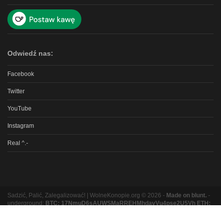
Odwiedź nas:
Facebook
Twitter
YouTube
Instagram
Real ^.-
Sadzić, Palić, Zalegalizować! | WolneKonopie.org © 2026 -
Made on blunt.
-
underground:
BTC: 17NmuD6sAUWSMaRREHMhdavVu4pse2U5Vh ETH:
0xb8e9b131bc5a3e06e3a87ad319f5e5b9b1f9ed16