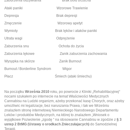
Zaburzenia odżywiania Brak bólu brzucha
Ataki paniki Wzorowe Trawienie
Depresja Brak depresji
Zmęczenie Wzorowy apetyt
Wymioty Brak lęków i ataków paniki
Utrata wagi Odprężenie
Zaburzenia snu Ochota do życia
Zaburzenia lękowe Zanik zaburzenia zachowania
Wysypka na skórze Zanik Burnout
Burnout / Borderline Syndrom Wigor
Płacz Śmiech (ataki śmiechu)
Na początku
Września 2010
roku, po powrocie z Kliniki „Rehabilitacyjnej“
nocami szukałem po internecie na temat Właściwości Medycznych
Cannabisu na Ludzki organizm, ażeby przekonać kasę Chorych, oraz ażeby
umożliwic mi legalizacje, bez naruszania Prawa, i tak we Wrześniu
znalazłem stronę internetową Niemieckiego Narodowego Departamentu
Leków i produktów Medycznych, na której to znalazłem „Wniosek o
wyjątkowe Pozwolenie „zgodę “ na stosowanie Cannabisu w zgodzie z
§ 3
ustep 2 BtMG (Ustawy o srodkach Znieczulajacych)
do Samodzielnej
Terapii.