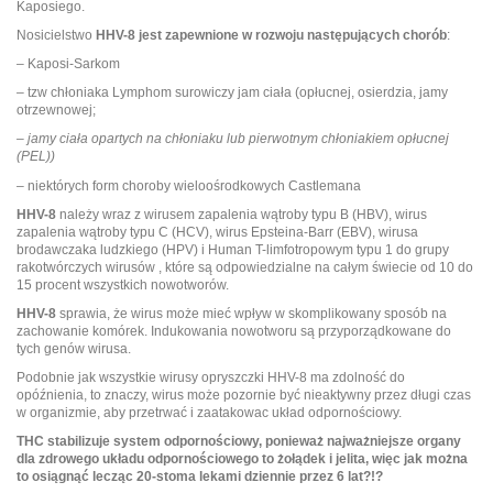
Kaposiego.
Nosicielstwo
HHV-8 jest zapewnione w rozwoju następujących chorób
:
– Kaposi-Sarkom
– tzw chłoniaka Lymphom surowiczy jam ciała (opłucnej, osierdzia, jamy
otrzewnowej;
– jamy ciała opartych na chłoniaku lub pierwotnym chłoniakiem opłucnej
(PEL))
– niektórych form choroby wieloośrodkowych Castlemana
HHV-8
należy wraz z wirusem zapalenia wątroby typu B (HBV), wirus
zapalenia wątroby typu C (HCV), wirus Epsteina-Barr (EBV), wirusa
brodawczaka ludzkiego (HPV) i Human T-limfotropowym typu 1 do grupy
rakotwórczych wirusów , które są odpowiedzialne na całym świecie od 10 do
15 procent wszystkich nowotworów.
HHV-8
sprawia, że wirus może mieć wpływ w skomplikowany sposób na
zachowanie komórek. Indukowania nowotworu są przyporządkowane do
tych genów wirusa.
Podobnie jak wszystkie wirusy opryszczki HHV-8 ma zdolność do
opóźnienia, to znaczy, wirus może pozornie być nieaktywny przez długi czas
w organizmie, aby przetrwać i zaatakowac układ odpornościowy.
THC stabilizuje system odpornościowy, ponieważ najważniejsze organy
dla zdrowego układu odpornościowego to żołądek i jelita, więc jak można
to osiągnąć lecząc 20-stoma lekami dziennie przez 6 lat?!?