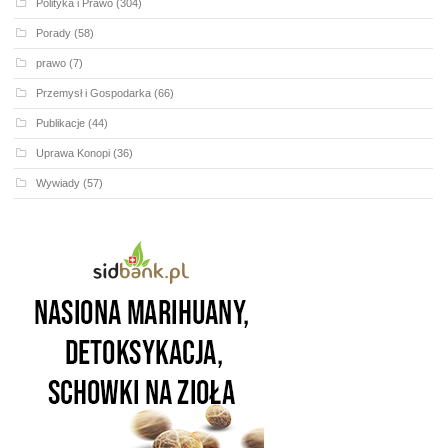
Polityka i Prawo
(304)
Porady
(58)
prawo
(7)
Przemysł i Gospodarka
(66)
Publikacje
(44)
Uprawa Konopi
(36)
Wywiady
(57)