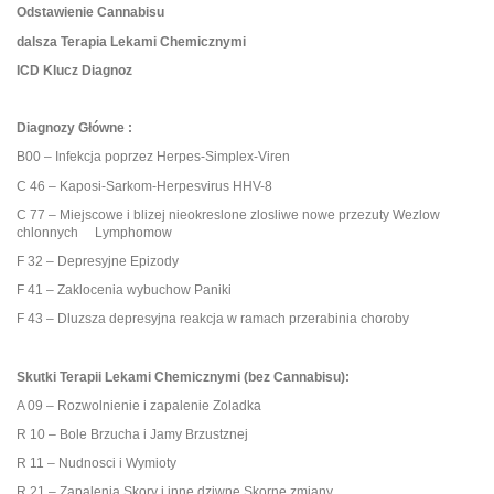
Odstawienie Cannabisu
dalsza Terapia Lekami Chemicznymi
ICD Klucz Diagnoz
Diagnozy Główne :
B00 – Infekcja poprzez Herpes-Simplex-Viren
C 46 – Kaposi-Sarkom-Herpesvirus HHV-8
C 77 – Miejscowe i blizej nieokreslone zlosliwe nowe przezuty Wezlow
chlonnych Lymphomow
F 32 – Depresyjne Epizody
F 41 – Zaklocenia wybuchow Paniki
F 43 – Dluzsza depresyjna reakcja w ramach przerabinia choroby
Skutki Terapii Lekami Chemicznymi (bez Cannabisu):
A 09 – Rozwolnienie i zapalenie Zoladka
R 10 – Bole Brzucha i Jamy Brzustznej
R 11 – Nudnosci i Wymioty
R 21 – Zapalenia Skory i inne dziwne Skorne zmiany