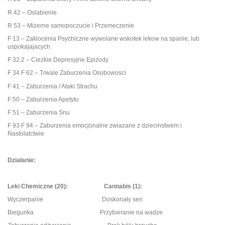
R 42 – Oslabienie
R 53 – Mizerne samopoczucie i Przemeczenie
F 13 – Zaklocenia Psychiczne wywolane wskotek lekow na spanie, lub
uspokajajacych
F 32.2 – Ciezkie Depresyjne Epizody
F 34 F 62 – Trwale Zaburzenia Osobowosci
F 41 – Zaburzenia / Ataki Strachu
F 50 – Zaburzenia Apetytu
F 51 – Zaburzenia Snu
F 93 F 94 – Zaburzenia emocjonalne zwiazane z dziecinstwem i
Nastolatctwie
Działanie:
Leki Chemiczne (20): Cannabis (1):
Wyczerpanie Doskonały sen
Biegunka Przybieranie na wadze