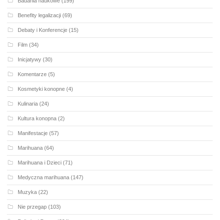
Badania naukowe
(199)
Benefity legalizacji
(69)
Debaty i Konferencje
(15)
Film
(34)
Inicjatywy
(30)
Komentarze
(5)
Kosmetyki konopne
(4)
Kulinaria
(24)
Kultura konopna
(2)
Manifestacje
(57)
Marihuana
(64)
Marihuana i Dzieci
(71)
Medyczna marihuana
(147)
Muzyka
(22)
Nie przegap
(103)