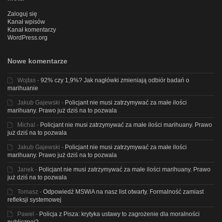
Zaloguj się
Kanał wpisów
Kanał komentarzy
WordPress.org
Nowe komentarze
Wojtas
-
92% czy 1,9%? Jak nagłówki zmieniają odbiór badań o
marihuanie
Jakub Gajewski
-
Policjant nie musi zatrzymywać za małe ilości
marihuany. Prawo już dziś na to pozwala
Michal
-
Policjant nie musi zatrzymywać za małe ilości marihuany. Prawo
już dziś na to pozwala
Jakub Gajewski
-
Policjant nie musi zatrzymywać za małe ilości
marihuany. Prawo już dziś na to pozwala
Janek
-
Policjant nie musi zatrzymywać za małe ilości marihuany. Prawo
już dziś na to pozwala
Tomasz
-
Odpowiedź MSWiA na nasz list otwarty. Formalność zamiast
refleksji systemowej
Pawel
-
Policja z Pisza: krytyka ustawy to zagrożenie dla moralności