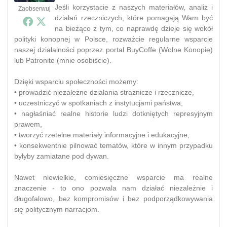
Jeśli korzystacie z naszych materiałów, analiz i
Zaobserwuj
działań rzeczniczych, które pomagają Wam być
na bieżąco z tym, co naprawdę dzieje się wokół
polityki konopnej w Polsce, rozważcie regularne wsparcie
naszej działalności poprzez portal BuyCoffe (Wolne Konopie)
lub Patronite (mnie osobiście).
Dzięki wsparciu społeczności możemy:
• prowadzić niezależne działania strażnicze i rzecznicze,
• uczestniczyć w spotkaniach z instytucjami państwa,
• nagłaśniać realne historie ludzi dotkniętych represyjnym
prawem,
• tworzyć rzetelne materiały informacyjne i edukacyjne,
• konsekwentnie pilnować tematów, które w innym przypadku
byłyby zamiatane pod dywan.
Nawet niewielkie, comiesięczne wsparcie ma realne
znaczenie - to ono pozwala nam działać niezależnie i
długofalowo, bez kompromisów i bez podporządkowywania
się politycznym narracjom.