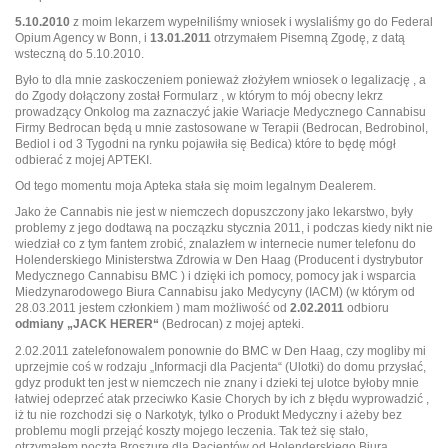
5.10.2010
z moim lekarzem wypełniliśmy wniosek i wyslaliśmy go do Federal
Opium Agency w Bonn, i
13.01.2011
otrzymałem Pisemną Zgodę, z datą
wsteczną do 5.10.2010.
Było to dla mnie zaskoczeniem ponieważ złożyłem wniosek o legalizację , a
do Zgody dołączony został Formularz , w którym to mój obecny lekrz
prowadzący Onkolog ma zaznaczyć jakie Wariacje Medycznego Cannabisu
Firmy Bedrocan będą u mnie zastosowane w Terapii (Bedrocan, Bedrobinol,
Bediol i od 3 Tygodni na rynku pojawiła się Bedica) które to będę mógł
odbierać z mojej APTEKI.
Od tego momentu moja Apteka stała się moim legalnym Dealerem.
Jako że Cannabis nie jest w niemczech dopuszczony jako lekarstwo, były
problemy z jego dodtawą na począzku stycznia 2011, i podczas kiedy nikt nie
wiedział co z tym fantem zrobić, znalazłem w internecie numer telefonu do
Holenderskiego Ministerstwa Zdrowia w Den Haag (Producent i dystrybutor
Medycznego Cannabisu BMC ) i dzięki ich pomocy, pomocy jak i wsparcia
Miedzynarodowego Biura Cannabisu jako Medycyny (IACM) (w którym od
28.03.2011 jestem członkiem ) mam możliwość od
2.02.2011
odbioru
odmiany „JACK HERER“
(Bedrocan) z mojej apteki.
2.02.2011 zatelefonowalem ponownie do BMC w Den Haag, czy mogliby mi
uprzejmie coś w rodzaju „Informacji dla Pacjenta“ (Ulotki) do domu przysłać,
gdyz produkt ten jest w niemczech nie znany i dzieki tej ulotce byłoby mnie
łatwiej odeprzeć atak przeciwko Kasie Chorych by ich z błędu wyprowadzić ,
iż tu nie rozchodzi się o Narkotyk, tylko o Produkt Medyczny i ażeby bez
problemu mogli przejąć koszty mojego leczenia. Tak też się stało,
otrzymałem pocztą Broszurę dla Pacjentów od Holenderskiego Biura