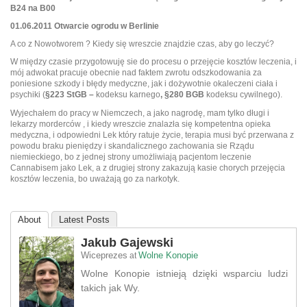
B24 na B00
01.06.2011 Otwarcie ogrodu w Berlinie
A co z Nowotworem ? Kiedy się wreszcie znajdzie czas, aby go leczyć?
W między czasie przygotowuję sie do procesu o przejęcie kosztów leczenia, i
mój adwokat pracuje obecnie nad faktem zwrotu odszkodowania za
poniesione szkody i błędy medyczne, jak i dożywotnie okaleczeni ciała i
psychiki (
§223 StGB –
kodeksu karnego
, §280 BGB
kodeksu cywilnego).
Wyjechałem do pracy w Niemczech, a jako nagrodę, mam tylko długi i
lekarzy morderców , i kiedy wreszcie znalazła się kompetentna opieka
medyczna, i odpowiedni Lek który ratuje życie, terapia musi być przerwana z
powodu braku pieniędzy i skandalicznego zachowania sie Rządu
niemieckiego, bo z jednej strony umożliwiają pacjentom leczenie
Cannabisem jako Lek, a z drugiej strony zakazują kasie chorych przejęcia
kosztów leczenia, bo uważają go za narkotyk.
About
Latest Posts
Jakub Gajewski
Wiceprezes
Wolne Konopie
at
Wolne Konopie istnieją dzięki wsparciu ludzi
takich jak Wy.