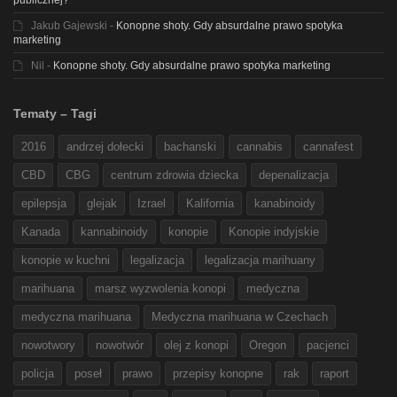
publicznej?
Jakub Gajewski
-
Konopne shoty. Gdy absurdalne prawo spotyka
marketing
Nil
-
Konopne shoty. Gdy absurdalne prawo spotyka marketing
Tematy – Tagi
2016
andrzej dołecki
bachanski
cannabis
cannafest
CBD
CBG
centrum zdrowia dziecka
depenalizacja
epilepsja
glejak
Izrael
Kalifornia
kanabinoidy
Kanada
kannabinoidy
konopie
Konopie indyjskie
konopie w kuchni
legalizacja
legalizacja marihuany
marihuana
marsz wyzwolenia konopi
medyczna
medyczna marihuana
Medyczna marihuana w Czechach
nowotwory
nowotwór
olej z konopi
Oregon
pacjenci
policja
poseł
prawo
przepisy konopne
rak
raport