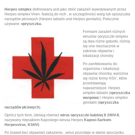
Herpes simplex
definiowany jest jako zbiór zakażeń wywoływanych przez
Herpes simplex Viren. Należą do nich , w szczególności warg lub opryszczka
narządów płciowych (
Herpes labialis
und
Herpes genitalis
), Potocznie
używane:
opryszczka.
Formami zarażeń różnych
wirusów opryszczki simplex
są dwa różne gatunki, różnią
się one nieznacznie w
zakresie objawów i
lokalizacji choroby.
Po zainfekowaniu do
organizmu i lokalizacji
objawów choroby, wyróżnia
się różne formy HSV , które
przedstawiają
najważniejsze:
Herpes
simplex labialis
(
opryszczka
wargowa
) i
Herpes simplex
genitalis (
opryszczka
narządów płciowych
).
Oprócz tych form, istnieją również
wirus opryszczki ludzkiej 8
(
HHV-8
,
nazywany mięsakiem Kaposiego wirusa Herpes
Kaposi-Sarkom-
Herpesvirus
,
KSHV)
Po (nawet bez objawów) zakażeniu , wirus pozostaje w stanie spoczynku