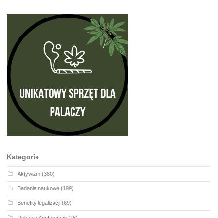
Kategorie
Aktywizm
(380)
Badania naukowe
(199)
Benefity legalizacji
(69)
Debaty i Konferencje
(15)