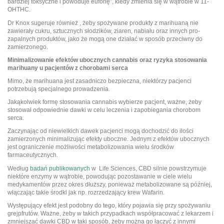
bardziej toksyczne i powoduje euforię”, kiedy zmienia się w wątrobie w 11-
OHTHC.
Dr Knox sugeruje również , żeby spożywane produkty z marihuaną nie
zawierały cukru, sztucznych słodzików, ziaren, nabiału oraz innych pro-
zapalnych produktów, jako że mogą one działać w sposób przeciwny do
zamierzonego.
Minimalizowanie efektów ubocznych cannabis oraz ryzyka stosowania
marihuany u pacjentów z chorobami serca
Mimo, że marihuana jest zasadniczo bezpieczna, niektórzy pacjenci
potrzebują specjalnego prowadzenia.
Jakąkolwiek formę stosowania cannabis wybierze pacjent, ważne, żeby
stosował odpowiednie dawki w celu leczenia i zapobiegania chorobom
serca.
Zaczynając od niewielkich dawek pacjenci mogą dochodzić do ilości
zamierzonych minimalizując efekty uboczne. Jednym z efektów ubocznych
jest ograniczenie możliwości metabolizowania wielu środków
farmaceutycznych.
Według
badań publikowanych
w Life Sciences, CBD silnie powstrzymuje
niektóre enzymy w wątrobie, powodując pozostawanie w ciele wielu
medykamentów przez okres dłuższy, ponieważ metabolizowane są później,
włączając takie środki jak np. rozrzedzający krew Wafarin.
Występujący efekt jest podobny do tego, który pojawia się przy spożywaniu
grejpfrutów. Ważne, żeby w takich przypadkach współpracować z lekarzem i
zmniejszać dawki CBD w taki sposób, żeby można go łączyć z innymi