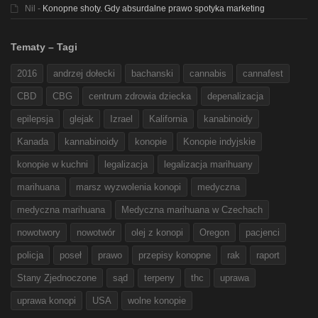
Nil
-
Konopne shoty. Gdy absurdalne prawo spotyka marketing
Tematy – Tagi
2016
andrzej dołecki
bachanski
cannabis
cannafest
CBD
CBG
centrum zdrowia dziecka
depenalizacja
epilepsja
glejak
Izrael
Kalifornia
kanabinoidy
Kanada
kannabinoidy
konopie
Konopie indyjskie
konopie w kuchni
legalizacja
legalizacja marihuany
marihuana
marsz wyzwolenia konopi
medyczna
medyczna marihuana
Medyczna marihuana w Czechach
nowotwory
nowotwór
olej z konopi
Oregon
pacjenci
policja
poseł
prawo
przepisy konopne
rak
raport
Stany Zjednoczone
sąd
terpeny
thc
uprawa
uprawa konopi
USA
wolne konopie