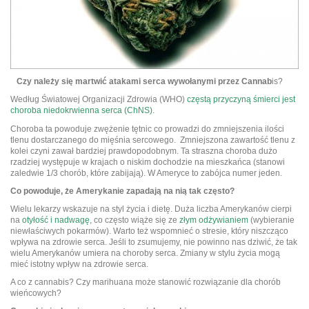
Czy należy się martwić atakami serca wywołanymi przez Cannab
is?
Według Światowej Organizacji Zdrowia (WHO)
częstą przyczyną śmierci jest
choroba niedokrwienna serca (ChNS)
.
Choroba ta powoduje zwężenie tętnic co prowadzi do zmniejszenia ilości
tlenu dostarczanego do mięśnia sercowego. Zmniejszona zawartość tlenu z
kolei czyni zawał bardziej prawdopodobnym. Ta straszna choroba dużo
rzadziej występuje w krajach o niskim dochodzie na mieszkańca (stanowi
zaledwie 1/3 chorób, które zabijają). W Ameryce to zabójca numer jeden.
Co powoduje, że Amerykanie zapadają na nią tak często?
Wielu lekarzy wskazuje na styl życia i dietę. Duża liczba Amerykanów cierpi
na
otyłość i nadwagę
, co często wiąże się ze
złym odżywianiem
(wybieranie
niewłaściwych pokarmów). Warto też wspomnieć o stresie, który niszcząco
wpływa na zdrowie serca. Jeśli to zsumujemy, nie powinno nas dziwić, że tak
wielu Amerykanów umiera na choroby serca. Zmiany w stylu życia mogą
mieć istotny wpływ na zdrowie serca.
A co z cannabis? Czy marihuana może stanowić rozwiązanie dla chorób
wieńcowych?