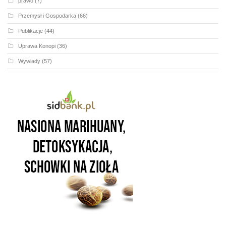
prawo
(7)
Przemysł i Gospodarka
(66)
Publikacje
(44)
Uprawa Konopi
(36)
Wywiady
(57)