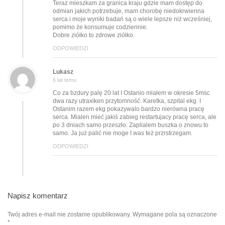
Teraz mieszkam za granica kraju gdzie mam dostęp do
odmian jakich potrzebuje, mam chorobę niedokrwienna
serca i moje wyniki badań są o wiele lepsze niż wcześniej,
pomimo że konsumuje codziennie.
Dobre ziółko to zdrowe ziółko.
ODPOWIEDZI
Lukasz
6 lat temu
Co za bzdury palę 20 lat I Ostanio miałem w okresie 5msc
dwa razy utraxiken przytomność. Karetka, szpital ekg. I
Ostanim razem ekg pokazywalo bardzo nierówna pracę
serca. Mialen mieć jakiś zabieg restartujacy pracę serca, ale
po 3 dniach samo przeszło. Zaplialem buszka o znowu to
samo. Ja już palić nie moge I was też przrstrzegam.
ODPOWIEDZI
Napisz komentarz
Twój adres e-mail nie zostanie opublikowany.
Wymagane pola są oznaczone
*