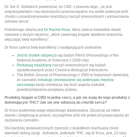
Dr Joe D. Goldstrich powiedział, że CBD z powodu tego, „że jest
antyoksydantem i ma właściwości przeciwzapalne ma wielki potencjał jeśli
chodzi o powstrzymywanie miażdżycy naczyń krwionośnych i wzmacnianie
zdrowia serca”.
Podobnego zdania jest
Dr Rachel Knox
, która zaleca niewielkie dawki
nalewek o dużym stężeniu, „które zawierają bogate spektrum terpenów,
włączając beta kariofileny”.
Dr Knox zaleca beta kariofileny z następujących powodów:
Jest to środek odżywczy
wg badań PNAS (Proceedings of the
National Academy of Sciences) z 2008 roku
Redukują miażdżycę
naczyń krwionośnych wg badań
opublikowanych przez Chemico-Biological Interactions
The British Journal of Pharmacology z 2000 w badaniach stwierdza,
że cannabis
redukuje zmniejszanie się potencjału mięśnia
sercowego
kiedy zmniejsza się ilość wapnia wskutek
powstrzymywania przepływu potasu.
Produkty bogate w CBD to jedna rzecz, a jak się mają do tego produkty z
dominującym THC? Jak się one odnoszą do chorób serca?
Dr Knox podkreśla wagę właściwego dawkowania. Zaczynaj od mikro
dawek i zwiększaj je powoli, szczególnie jeśli nie jesteś przyzwyczajony do
zażywania cannabis.
Dla bardziej doświadczonych żywność z dodatkiem marihuany może
stanowić dobrą opcję. Jednakże, połknięte THC, wg dr Knox, jest „10 razy