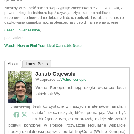
tym lekiem.
Niestety, większość pacjentów przyjmuje zdecydowanie za duże dawki, z
powodu złego instruktarzu bądź używając złych kannabinoidów lub
terpenów nieodpowiednio dobranych do ich potrzeb. Instruktarz odnośnie
dawkowania cannabis można obejrzeć na video dr Tishlera na stronie
Green Flower session
,
pod tytułem:
Watch: How to Find Your Ideal Cannabis Dose
About
Latest Posts
Jakub Gajewski
Wiceprezes
Wolne Konopie
at
Wolne Konopie istnieją dzięki wsparciu ludzi
takich jak Wy.
Jeśli korzystacie z naszych materiałów, analiz i
Zaobserwuj
działań rzeczniczych, które pomagają Wam być
na bieżąco z tym, co naprawdę dzieje się wokół
polityki konopnej w Polsce, rozważcie regularne wsparcie
naszej działalności poprzez portal BuyCoffe (Wolne Konopie)