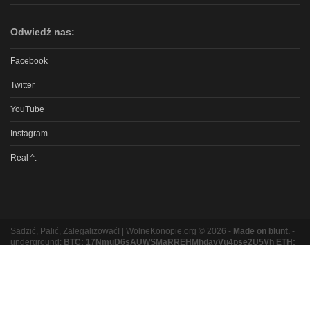
Odwiedź nas:
Facebook
Twitter
YouTube
Instagram
Real ^.-
Sadzić, Palić, Zalegalizować! | WolneKonopie.org © 2026 -
Made on blunt.
-
underground:
BTC: 17NmuD6sAUWSMaRREHMhdavVu4pse2U5Vh ETH:
0xb8e9b131bc5a3e06e3a87ad319f5e5b9b1f9ed16
Partnerzy