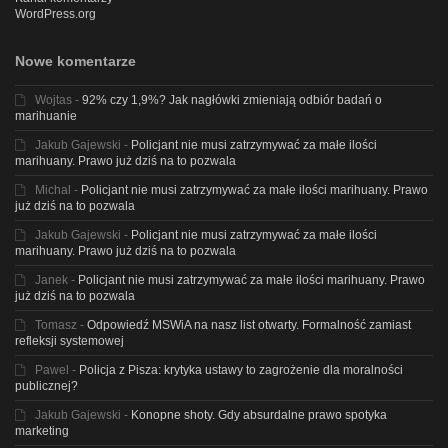
WordPress.org
Nowe komentarze
Wojtas
-
92% czy 1,9%? Jak nagłówki zmieniają odbiór badań o
marihuanie
Jakub Gajewski
-
Policjant nie musi zatrzymywać za małe ilości
marihuany. Prawo już dziś na to pozwala
Michal
-
Policjant nie musi zatrzymywać za małe ilości marihuany. Prawo
już dziś na to pozwala
Jakub Gajewski
-
Policjant nie musi zatrzymywać za małe ilości
marihuany. Prawo już dziś na to pozwala
Janek
-
Policjant nie musi zatrzymywać za małe ilości marihuany. Prawo
już dziś na to pozwala
Tomasz
-
Odpowiedź MSWiA na nasz list otwarty. Formalność zamiast
refleksji systemowej
Pawel
-
Policja z Pisza: krytyka ustawy to zagrożenie dla moralności
publicznej?
Jakub Gajewski
-
Konopne shoty. Gdy absurdalne prawo spotyka
marketing