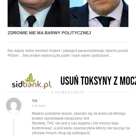
ZDROWIE NIE MA BARWY POLITYCZNEJ
Nie dajmy sobie wmówić histerii i jakiegoś paranoidalnego strachu przed
PiSem….Nie jestem wyborcą tej partii i mam wiele zastrzeżeń...
2 KOMENTARZE
Yoł
5 lat temu
Miałem podobnie bracie, okazało się że koleś od którego
brałem sprzedawał nasączany shit.
Niestety, THC nie jest u nas legalne i nie można tego
kontrolować, a jest wielu cwaniaczków którzy nie bacząc na
zdrowie innych chcą się wzbogacić.