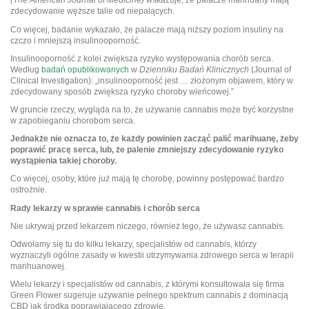
(The American Journal of Medicine)
wskazuje, że palacze marihuany mają
zdecydowanie węższe talie od niepalących.
Co więcej, badanie wykazało, że palacze mają niższy poziom insuliny na
czczo i mniejszą insulinooporność.
Insulinooporność z kolei zwiększa ryzyko występowania chorób serca.
Według
badań opublikowanych
w
Dzienniku Badań Klinicznych
(Journal of
Clinical Investigation): „insulinooporność jest … złożonym objawem, który w
zdecydowany sposób zwiększa ryzyko choroby wieńcowej.”
W gruncie rzeczy, wygląda na to, że używanie cannabis może być korzystne
w zapobieganiu chorobom serca.
Jednakże nie oznacza to, że każdy powinien zacząć palić marihuanę, żeby
poprawić pracę serca, lub, że palenie zmniejszy zdecydowanie ryzyko
wystąpienia takiej choroby.
Co więcej, osoby, które już mają tę chorobę, powinny postępować bardzo
ostrożnie.
Rady lekarzy w sprawie cannabis i chorób serca
Nie ukrywaj przed lekarzem niczego, również tego, że używasz cannabis.
Odwołamy się tu do kilku lekarzy, specjalistów od cannabis, którzy
wyznaczyli ogólne zasady w kwestii utrzymywania zdrowego serca w terapii
marihuanowej.
Wielu lekarzy i specjalistów od cannabis, z którymi konsultowała się firma
Green Flower sugeruje używanie pełnego spektrum cannabis z dominacją
CBD jak środka poprawiającego zdrowie.