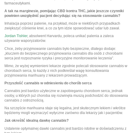
farmaceutykami.
A tak na marginesie, pomijając CBD kontra THC, jakie jeszcze czynniki
powinien uwzględnić pacjent decydując się na stosowanie cannabis?
Inhalacja poprzez palenie, na przykład, może w niektórych przypadkach
zwiększyć ciśnienie krwi, a co za tym idzie spowodować udar lub zawał.
Jordan Tishler
, absolwent Harvardu, poleca unikać palenia a zaleca
używanie waporyzatorów.
Chce, żeby przyjmowanie cannabis było bezpieczne, dlatego dodaje:
„kluczem do bezpiecznego przyjmowania cannabis dla osób z chorobami
serca jest rozpoznanie ryzyka i precyzyjne monitorowanie leczenia”.
Mimo, że wyżej wymienieni lekarze zgodnie polecali stosowanie cannabis w
chorobach serca, to każdy z nich podkreślał wagę konsultowania
przyjmowania marihuany z lekarzem prowadzącym.
Przyszłość cannabis w odniesieniu do chorób serca
Cannabis jest bardzo użyteczne w zapobieganiu chorobom serca, jednak
osoby, u których już choroba się rozwinęła muszą podchodzić do stosowania
cannabis z ostrożnością.
Na szczęście marihuana staje się legalna, jest skutecznym lekiem i wkrótce
będziemy mogli wyznaczyć wytyczne zarówno dla lekarzy jak i pacjentów.
Jak określić idealną dawkę cannabis?
Ustalenie optymalnej dawki cannabis jest bardzo istotne w doświadczeniu z