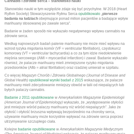
Cannabis i zdrowie serca – stanowisko nauki
Stanowisko nauki w tym względzie zdaje się być przychylne. W 2018 (Heart
Rythm Society) Stowarzyszenie Rytmu Serca
opublikowało
„
pierwsze
badania na ludziach
obejmujące ponad milion pacjentów a badające wpływ
marihuany stosowanej po zawale serca”.
Badanie w żaden sposób nie wykazało negatywnego wpływu cannabis na
zdrowie serca.
Według najnowszych badań palenie marihuany nie może mieć wpływu na
wzrost ryzyka migotania komór (VF = ventricular fibrillation), częstokurcz
komorowy (VT = ventricular tachycardia) a co za tym idzie niedokrwienie
mięśnia sercowego (AMI = myocardial infarction) i zawał. Badanie wykazało
również, że palacze marihuany mieli zmniejszone ryzyko migotania
przedsionków (Afib = atrial fibrillation) oraz rzadziej umierali w szpitalu.
Co więcej
Magazyn Chorób i Zdrowia Globalnego (Journal of Disease and
Global Health)
opublikował wyniki badań z 2015
wskazujące, że palacze
marihuany mieli zdecydowanie mniejszy obwód w talii od niepalących lub
byłych palaczy cannabis.
Badanie z 2011 opublikowane
w
Amerykańskim Magazynie Epidemiologii
(American Journal of Epidemiology)
wykazało, że „występowanie otyłości
jest mniejsze wśród palaczy marihuany niż wśród niepalących”. Jako że
otyłość i otyłość brzuszna wpływają bezpośrednio na choroby serca,
używanie marihuany może korzystnie wpływać na zdrowie serca poprzez
utrzymywanie szczupłego ciała.
Kolejne
badanie opublikowane
w
Amerykańskim Magazynie Medycznym