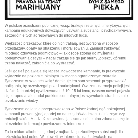
W polskiej przestrzeni publicznej wciąż brakuje rzetelnych, merytorycznych
kampanii edukacyjnych dotyczących używania substancji psychoaktywnych,
szczególnie tych adresowanych do młodych ludzi.
Większość przekazów, które do nich trafiają, jest tworzona w sposób
przestarzały, oparty na straszeniu i moralizowaniu. Zamiast traktować
młodego człowieka podmiotowo – jak osobę zdolną do myślenia i
podejmowania decyzji – nadal traktuje się go jak bierny „obiekt”, któremu
trzeba nakazać, zabronić albo wystraszyć.
Jeśli gdzieś pojawiają się lepsze, nowoczesne kampanie, to praktycznie
wyłącznie na poziomie lokalnym i w mocno ograniczonym zakresie.
Tymczasem w szkołach wciąż dominuje ten sam schemat: przyprowadzić
policjanta, by przestrzegał przed narkotykami. Owszem, narracja policji jest
dziś dużo bardziej cywilizowana niż 10–15 lat temu, czasem nawet pojawia
się terapeuta, ale nadal punktem centralnym jest wywołanie strachu, a nie
przekazanie wiedzy.
Tymczasem od lat nie przeprowadzono w Polsce żadnej ogólnokrajowej
kampanii prewencyjnej opartej na nauce, doświadczeniu klinicznym czy
redukcji szkód. Młodzież zostawiona jest sama sobie albo zdana na często
nierzetelne informacje powtarzane w internecie.
Za to reklam alkoholu – jednej z najbardziej szkodliwych substancji dla
człowieka jest pełno. W telewizji, w internecie, na festiwalach, na