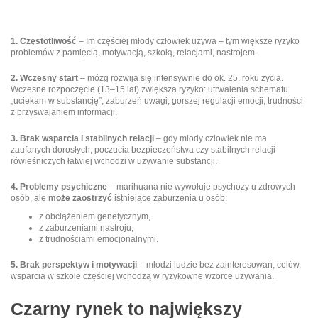
1. Częstotliwość
– Im częściej młody człowiek używa – tym większe ryzyko
problemów z pamięcią, motywacją, szkołą, relacjami, nastrojem.
2. Wczesny start
– mózg rozwija się intensywnie do ok. 25. roku życia.
Wczesne rozpoczęcie (13–15 lat) zwiększa ryzyko: utrwalenia schematu
„uciekam w substancję”, zaburzeń uwagi, gorszej regulacji emocji, trudności
z przyswajaniem informacji.
3. Brak wsparcia i stabilnych relacji
– gdy młody człowiek nie ma
zaufanych dorosłych, poczucia bezpieczeństwa czy stabilnych relacji
rówieśniczych łatwiej wchodzi w używanie substancji.
4. Problemy psychiczne
– marihuana nie wywołuje psychozy u zdrowych
osób, ale
może zaostrzyć
istniejące zaburzenia u osób:
z obciążeniem genetycznym,
z zaburzeniami nastroju,
z trudnościami emocjonalnymi.
5. Brak perspektyw i motywacji
– młodzi ludzie bez zainteresowań, celów,
wsparcia w szkole częściej wchodzą w ryzykowne wzorce używania.
Czarny rynek to największy