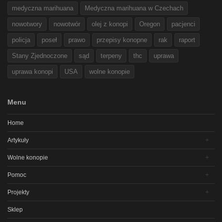
medyczna marihuana
Medyczna marihuana w Czechach
nowotwory
nowotwór
olej z konopi
Oregon
pacjenci
policja
poseł
prawo
przepisy konopne
rak
raport
Stany Zjednoczone
sąd
terpeny
thc
uprawa
uprawa konopi
USA
wolne konopie
Menu
Home
Artykuły
Wolne konopie
Pomoc
Projekty
Sklep