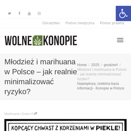
Otwórz 
Doradztwo
Pomoc medyczna
Pomoc prawna
Przełą
Młodzież i marihuana
Home
2025
grudzień
w Polsce – jak realnie
Młodzież i marihuana w Polsce
– jak realnie minimalizować
nawiga
ryzyko?
minimalizować
Największa, rzetelna baza
informacji - Konopie w Polsce
ryzyko?
Marihuana i Dzieci
0