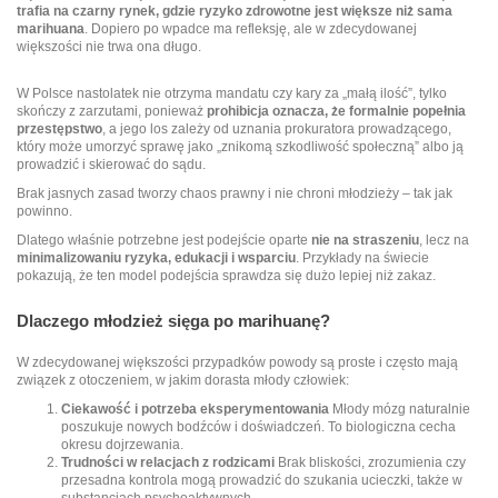
trafia na czarny rynek, gdzie ryzyko zdrowotne jest większe niż sama
marihuana
. Dopiero po wpadce ma refleksję, ale w zdecydowanej
większości nie trwa ona długo.
W Polsce nastolatek nie otrzyma mandatu czy kary za „małą ilość”, tylko
skończy z zarzutami, ponieważ
prohibicja oznacza, że formalnie popełnia
przestępstwo
, a jego los zależy od uznania prokuratora prowadzącego,
który może umorzyć sprawę jako „znikomą szkodliwość społeczną” albo ją
prowadzić i skierować do sądu.
Brak jasnych zasad tworzy chaos prawny i nie chroni młodzieży – tak jak
powinno.
Dlatego właśnie potrzebne jest podejście oparte
nie na straszeniu
, lecz na
minimalizowaniu ryzyka, edukacji i wsparciu
. Przykłady na świecie
pokazują, że ten model podejścia sprawdza się dużo lepiej niż zakaz.
Dlaczego młodzież sięga po marihuanę?
W zdecydowanej większości przypadków powody są proste i często mają
związek z otoczeniem, w jakim dorasta młody człowiek:
Ciekawość i potrzeba eksperymentowania
Młody mózg naturalnie
poszukuje nowych bodźców i doświadczeń. To biologiczna cecha
okresu dojrzewania.
Trudności w relacjach z rodzicami
Brak bliskości, zrozumienia czy
przesadna kontrola mogą prowadzić do szukania ucieczki, także w