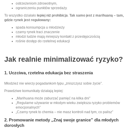
ostrzeżeniom zdrowotnym,
ograniczeniu punktów sprzedaży.
To wszystko działało
lepiej niż prohibicja
.
Tak samo jest z marihuaną – tam,
gdzie rynek jest regulowany:
spada konsumpcja u młodzieży
czarny rynek traci znaczenie
młodzi ludzie mają mniejszy kontakt z przestępczością
rośnie dostęp do rzetelnej edukacji
Jak realnie minimalizować ryzyko?
1. Uczciwa, rzetelna edukacja bez straszenia
Młodzież nie wierzy pogadankom typu „zniszczysz sobie życie”.
Prawdziwe komunikaty działają lepiej:
„Marihuana może zaburzać pamięć na kilka dni”
„Regularne używanie w młodym wieku zwiększa ryzyko problemów
emocjonalnych”
„Czarny rynek to chemia – nie masz kontroli nad tym, co palisz”
2. Promowanie metody „Znaj swoje granice” dla młodych
dorosłych