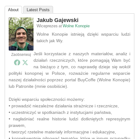
About
Latest Posts
Jakub Gajewski
Wiceprezes
Wolne Konopie
at
Wolne Konopie istnieją dzięki wsparciu ludzi
takich jak Wy.
Jeśli korzystacie z naszych materiałów, analiz i
Zaobserwuj
działań rzeczniczych, które pomagają Wam być
na bieżąco z tym, co naprawdę dzieje się wokół
polityki konopnej w Polsce, rozważcie regularne wsparcie
naszej działalności poprzez portal BuyCoffe (Wolne Konopie)
lub Patronite (mnie osobiście).
Dzięki wsparciu społeczności możemy:
• prowadzić niezależne działania strażnicze i rzecznicze,
• uczestniczyć w spotkaniach z instytucjami państwa,
• nagłaśniać realne historie ludzi dotkniętych represyjnym
prawem,
• tworzyć rzetelne materiały informacyjne i edukacyjne,
• konsekwentnie pilnować tematów, które w innym przypadku