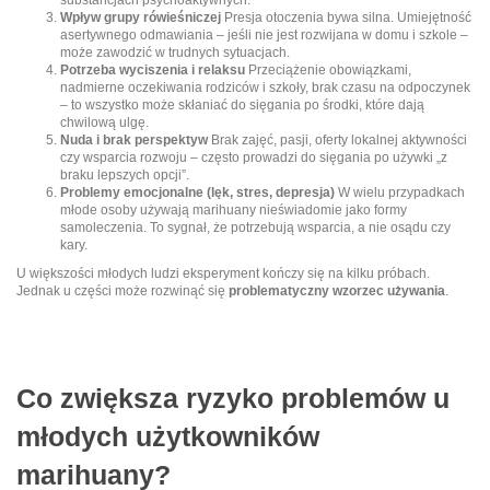
substancjach psychoaktywnych.
Wpływ grupy rówieśniczej
Presja otoczenia bywa silna. Umiejętność
asertywnego odmawiania – jeśli nie jest rozwijana w domu i szkole –
może zawodzić w trudnych sytuacjach.
Potrzeba wyciszenia i relaksu
Przeciążenie obowiązkami,
nadmierne oczekiwania rodziców i szkoły, brak czasu na odpoczynek
– to wszystko może skłaniać do sięgania po środki, które dają
chwilową ulgę.
Nuda i brak perspektyw
Brak zajęć, pasji, oferty lokalnej aktywności
czy wsparcia rozwoju – często prowadzi do sięgania po używki „z
braku lepszych opcji”.
Problemy emocjonalne (lęk, stres, depresja)
W wielu przypadkach
młode osoby używają marihuany nieświadomie jako formy
samoleczenia. To sygnał, że potrzebują wsparcia, a nie osądu czy
kary.
U większości młodych ludzi eksperyment kończy się na kilku próbach.
Jednak u części może rozwinąć się
problematyczny wzorzec używania
.
Co zwiększa ryzyko problemów u
młodych użytkowników
marihuany?