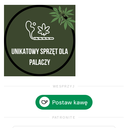
WESPRZYJ
PATRONITE