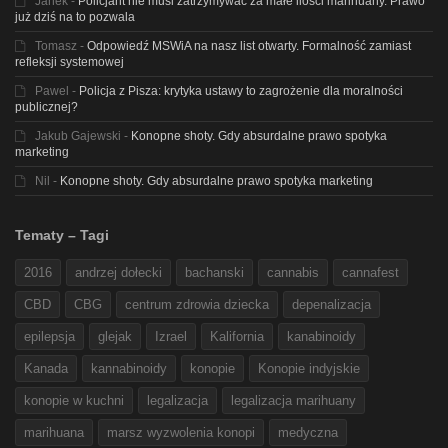
Janek
-
Policjant nie musi zatrzymywać za małe ilości marihuany. Prawo
już dziś na to pozwala
Tomasz
-
Odpowiedź MSWiA na nasz list otwarty. Formalność zamiast
refleksji systemowej
Pawel
-
Policja z Pisza: krytyka ustawy to zagrożenie dla moralności
publicznej?
Jakub Gajewski
-
Konopne shoty. Gdy absurdalne prawo spotyka
marketing
Nil
-
Konopne shoty. Gdy absurdalne prawo spotyka marketing
Tematy – Tagi
2016
andrzej dołecki
bachanski
cannabis
cannafest
CBD
CBG
centrum zdrowia dziecka
depenalizacja
epilepsja
glejak
Izrael
Kalifornia
kanabinoidy
Kanada
kannabinoidy
konopie
Konopie indyjskie
konopie w kuchni
legalizacja
legalizacja marihuany
marihuana
marsz wyzwolenia konopi
medyczna