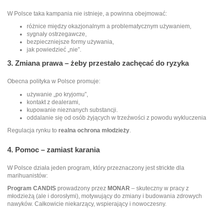
W Polsce taka kampania nie istnieje, a powinna obejmować:
różnice między okazjonalnym a problematycznym używaniem,
sygnały ostrzegawcze,
bezpieczniejsze formy używania,
jak powiedzieć „nie”.
3. Zmiana prawa – żeby przestało zachęcać do ryzyka
Obecna polityka w Polsce promuje:
używanie „po kryjomu”,
kontakt z dealerami,
kupowanie nieznanych substancji.
oddalanie się od osób żyjących w trzeźwości z powodu wykluczenia
Regulacja rynku to
realna ochrona młodzieży
.
4. Pomoc – zamiast karania
W Polsce działa jeden program, który przeznaczony jest strickte dla
marihuanistów:
Program CANDIS
prowadzony przez
MONAR
– skuteczny w pracy z
młodzieżą (ale i dorosłymi), motywujący do zmiany i budowania zdrowych
nawyków. Całkowicie niekarzący, wspierający i nowoczesny.