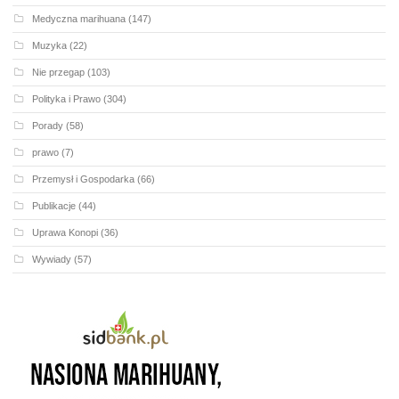
Medyczna marihuana
(147)
Muzyka
(22)
Nie przegap
(103)
Polityka i Prawo
(304)
Porady
(58)
prawo
(7)
Przemysł i Gospodarka
(66)
Publikacje
(44)
Uprawa Konopi
(36)
Wywiady
(57)