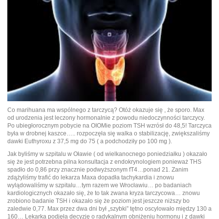
Co marihuana ma wspólnego z tarczycą? Otóż okazuje się , że sporo. Max
od urodzenia jest leczony hormonalnie z powodu niedoczynności tarczycy.
Po ubiegłorocznym pobycie na OIOMie poziom TSH wzrósł do 48,5! Tarczyca
była w drobnej kaszce….. rozpoczęła się walka o stabilizację, zwiększaliśmy
dawki Euthyroxu z 37,5 mg do 75 ( a podchodziły po 100 mg ).
Jak byliśmy w szpitalu w Oławie ( od wielkanocnego poniedziałku ) okazało
się że jest potrzebna pilna konsultacja z endokrynologiem ponieważ THS
spadło do 0,86 przy znacznie podwyższonym fT4…ponad 21. Zanim
zdążyliśmy trafić do lekarza Maxa dopadła tachykardia i znowu
wylądowaliśmy w szpitalu…tym razem we Wrocławiu… po badaniach
kardiologicznych okazało się, że to tak zwana kryza tarczycowa… znowu
zrobiono badanie TSH i okazało się że poziom jest jeszcze niższy bo
zaledwie 0,77. Max przez dwa dni był „szybki” tętno oscylowało między 130 a
160… Lekarka podjęła decyzję o radykalnym obniżeniu hormonu i z dawki