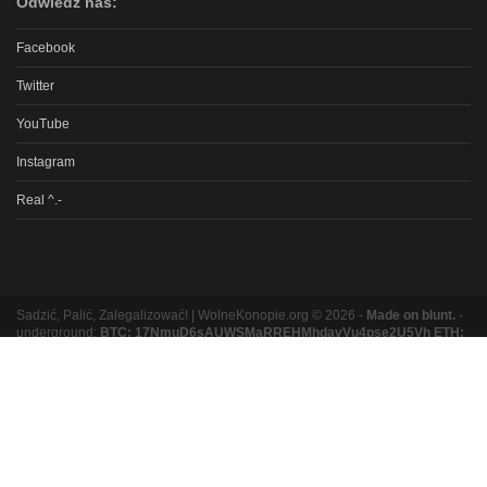
Odwiedź nas:
Facebook
Twitter
YouTube
Instagram
Real ^.-
Sadzić, Palić, Zalegalizować! | WolneKonopie.org © 2026 -
Made on blunt.
-
underground:
BTC: 17NmuD6sAUWSMaRREHMhdavVu4pse2U5Vh ETH:
0xb8e9b131bc5a3e06e3a87ad319f5e5b9b1f9ed16
Partnerzy