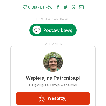
0
Brak Lajków
POSTAW NAM KAWĘ
PATRONITE