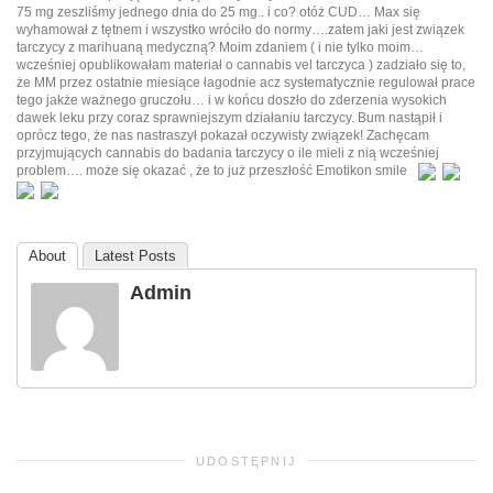
75 mg zeszliśmy jednego dnia do 25 mg.. i co? otóż CUD… Max się
wyhamował z tętnem i wszystko wróciło do normy….zatem jaki jest związek
tarczycy z marihuaną medyczną? Moim zdaniem ( i nie tylko moim…
wcześniej opublikowałam materiał o cannabis vel tarczyca ) zadziało się to,
że MM przez ostatnie miesiące łagodnie acz systematycznie regulował prace
tego jakże ważnego gruczołu… i w końcu doszło do zderzenia wysokich
dawek leku przy coraz sprawniejszym działaniu tarczycy. Bum nastąpił i
oprócz tego, że nas nastraszył pokazał oczywisty związek! Zachęcam
przyjmujących cannabis do badania tarczycy o ile mieli z nią wcześniej
problem…. może się okazać , że to już przeszłość Emotikon smile
About
Latest Posts
Admin
UDOSTĘPNIJ