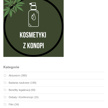
Kategorie
Aktywizm
(380)
Badania naukowe
(199)
Benefity legalizacji
(69)
Debaty i Konferencje
(15)
Film
(34)