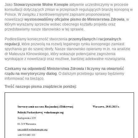
Jako
Stowarzyszenie Wolne Konopie
aktywnie uczestniczymy w procesie
konsultacji dotyczących zmian w przepisach regulujących branżę konopną w
Polsce. W związku z kontrowersyjnymi zapisami proponowanej
nowelizacji
wystosowaliśmy oficjalne pismo do Ministerstwa Zdrowia
, w
którym wyrażamy sprzeciw wobec obecnego kształtu projektu oraz
przedstawiamy nasze stanowisko w tej sprawie.
Podkreślamy konieczność stworzenia
przemyślanych i racjonalnych
regulacji
, które pozwolą na rozwój legalnego rynku konopnego zamiast
spychania go do szarej strefy. Nasze stanowisko opieramy m.in. na analizie
dr Mateusza Klinowskiego, który wskazuje potencjalne zagrożenia
wynikające z nowelizacji oraz możliwe, bardziej adekwatne rozwiązania.
Czekamy na odpowiedź Ministerstwa Zdrowia i liczymy na otwartość
rządu na merytoryczny dialog
. O dalszym przebiegu sprawy będziemy
informować na bieżąco.
Treść naszego pisma znajdziecie poniżej: