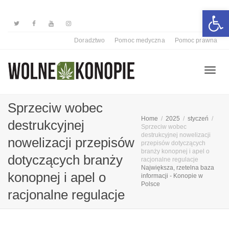
Otwórz 
Doradztwo
Pomoc medyczna
Pomoc prawna
Przełą
Sprzeciw wobec
Home
2025
styczeń
destrukcyjnej
Sprzeciw wobec
nawiga
destrukcyjnej nowelizacji
nowelizacji przepisów
przepisów dotyczących
branży konopnej i apel o
dotyczących branży
racjonalne regulacje
Największa, rzetelna baza
konopnej i apel o
informacji - Konopie w
Polsce
racjonalne regulacje