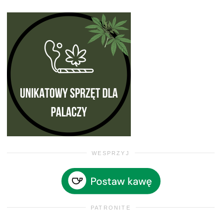
WESPRZYJ
PATRONITE