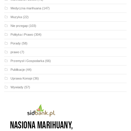
Medyczna marihuana
(147)
Muzyka
(22)
Nie przegap
(103)
Polityka i Prawo
(304)
Porady
(58)
prawo
(7)
Przemysł i Gospodarka
(66)
Publikacje
(44)
Uprawa Konopi
(36)
Wywiady
(57)