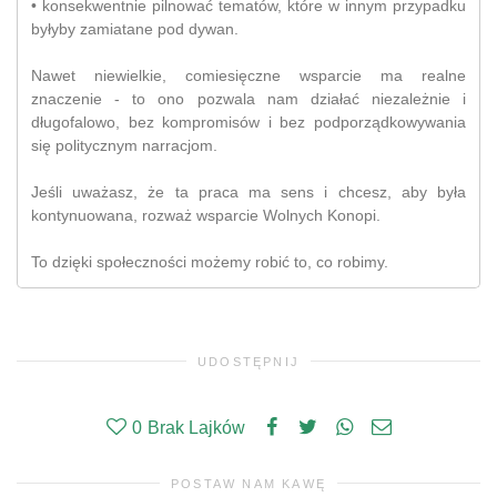
• konsekwentnie pilnować tematów, które w innym przypadku
byłyby zamiatane pod dywan.
Nawet niewielkie, comiesięczne wsparcie ma realne
znaczenie - to ono pozwala nam działać niezależnie i
długofalowo, bez kompromisów i bez podporządkowywania
się politycznym narracjom.
Jeśli uważasz, że ta praca ma sens i chcesz, aby była
kontynuowana, rozważ wsparcie Wolnych Konopi.
To dzięki społeczności możemy robić to, co robimy.
UDOSTĘPNIJ
0
Brak Lajków
POSTAW NAM KAWĘ