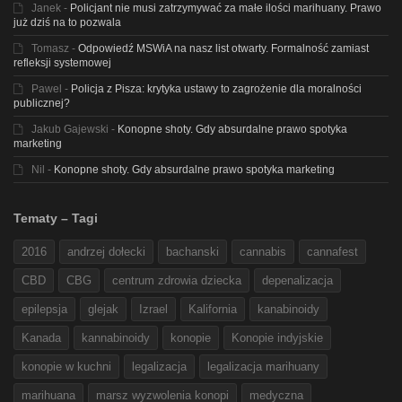
Janek
-
Policjant nie musi zatrzymywać za małe ilości marihuany. Prawo
już dziś na to pozwala
Tomasz
-
Odpowiedź MSWiA na nasz list otwarty. Formalność zamiast
refleksji systemowej
Pawel
-
Policja z Pisza: krytyka ustawy to zagrożenie dla moralności
publicznej?
Jakub Gajewski
-
Konopne shoty. Gdy absurdalne prawo spotyka
marketing
Nil
-
Konopne shoty. Gdy absurdalne prawo spotyka marketing
Tematy – Tagi
2016
andrzej dołecki
bachanski
cannabis
cannafest
CBD
CBG
centrum zdrowia dziecka
depenalizacja
epilepsja
glejak
Izrael
Kalifornia
kanabinoidy
Kanada
kannabinoidy
konopie
Konopie indyjskie
konopie w kuchni
legalizacja
legalizacja marihuany
marihuana
marsz wyzwolenia konopi
medyczna