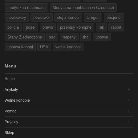
medyczna marihuana
Medyczna marihuana w Czechach
nowotwory
nowotwór
olej z konopi
Oregon
pacjenci
policja
poseł
prawo
przepisy konopne
rak
raport
Stany Zjednoczone
sąd
terpeny
thc
uprawa
uprawa konopi
USA
wolne konopie
Menu
Home
Artykuły
Wolne konopie
Pomoc
Projekty
Sklep