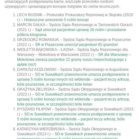
umarzających postępowania karne, wszczęte przeciwko osobom
używającym i uprawiającym konopie indyjskie do celów leczniczych:
LECH BUDNIK – Prokurator Prokuratury Rejonowej w Słupsku (2020
r.) –
Historyczne umorzenie 5 roślin konopi
MARCIN GAŁKA – Sędzia Sądu Rejonowego w Tarnowskich Górach
(2021 r.) –
Sąd umorzył pacjentowi uprawę 26 roślin i posiadanie
półtora kilograma
GRZEGORZ ROMANIUK – Sędzia Sądu Rejonowego w Piasecznie
(2022 r.) –
SR w Piasecznie umorzył pacjentowi 65 gramów!
WIOLETTA BĄKOWSKA – ŁADNA – Sędzia Sądu Rejonowego dla
Warszawy – Mokotowa w Warszawie (2022 r.) –
SR dla Warszawy –
Mokotowa zwraca pacjentce 22 gramy suszu niepochodzącego z
apteki (sic!)
DARIUSZ KOZŁOWSKI – Sędzia Sądu Rejonowego w Augustowie
(2023 r.) –
SO w Suwałkach prawomocnie umarza postępowanie o
uprawę 5 roślin konopi innych niż włókniste – pacjent leczy artrozę,
bóle pourazowe, w szczególności bóle kolan
GRAŻYNA ZIELIŃSKA – Sędzia Sądu Okręgowego w Suwałkach
(2023 r.) –
SO w Suwałkach prawomocnie umarza postępowanie o
uprawę 5 roślin konopi innych niż włókniste – pacjent leczy artrozę,
bóle pourazowe, w szczególności bóle kolan
RYSZARD FILIPOW – Sędzia Sądu Okręgowego w Suwałkach (2023
r.) –
SO w Suwałkach prawomocnie umarza postępowanie o uprawę
5 roślin konopi innych niż włókniste – pacjent leczy artrozę, bóle
pourazowe, w szczególności bóle kolan
KATARZYNA WIERZBIŃSKA – Sędzia Sądu Okręgowego w
Suwałkach (2023 r.) –
SO w Suwałkach prawomocnie umarza
postępowanie o uprawę 5 roślin konopi innych niż włókniste –