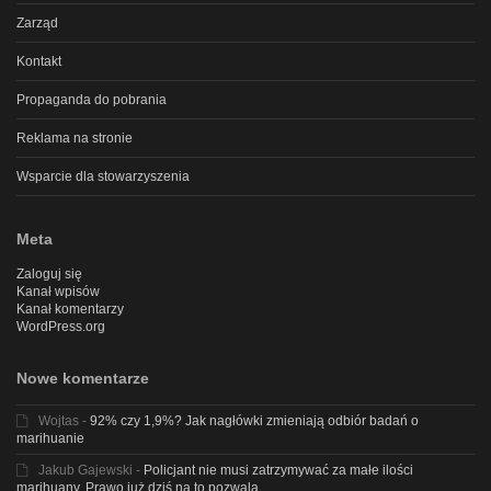
Zarząd
Kontakt
Propaganda do pobrania
Reklama na stronie
Wsparcie dla stowarzyszenia
Meta
Zaloguj się
Kanał wpisów
Kanał komentarzy
WordPress.org
Nowe komentarze
Wojtas
-
92% czy 1,9%? Jak nagłówki zmieniają odbiór badań o
marihuanie
Jakub Gajewski
-
Policjant nie musi zatrzymywać za małe ilości
marihuany. Prawo już dziś na to pozwala