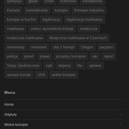
epilepsja
glejak
Izrael
Kalifornia
kanabinoidy
Kanada
kannabinoidy
konopie
Konopie indyjskie
konopie w kuchni
legalizacja
legalizacja marihuany
marihuana
marsz wyzwolenia konopi
medyczna
medyczna marihuana
Medyczna marihuana w Czechach
nowotwory
nowotwór
olej z konopi
Oregon
pacjenci
policja
poseł
prawo
przepisy konopne
rak
raport
Stany Zjednoczone
sąd
terpeny
thc
uprawa
uprawa konopi
USA
wolne konopie
Menu
Home
Artykuły
Wolne konopie