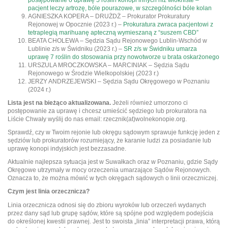
pacjent leczy artrozę, bóle pourazowe, w szczególności bóle kolan
AGNIESZKA KOPERA – DRUŻDŻ – Prokurator Prokuratury
Rejonowej w Opocznie (2023 r.) –
Prokuratura zwraca pacjentowi z
tetraplegią marihuanę apteczną wymieszaną z “suszem CBD”
BEATA CHOLEWA – Sędzia Sądu Rejonowego Lublin-Wschód w
Lublinie z/s w Świdniku (2023 r.) –
SR z/s w Świdniku umarza
uprawę 7 roślin do stosowania przy nowotworze u brata oskarżonego
URSZULA MROCZKOWSKA – MARCINIAK – Sędzia Sądu
Rejonowego w Środzie Wielkopolskiej (2023 r.)
JERZY ANDRZEJEWSKI – Sędzia Sądu Okręgowego w Poznaniu
(2024 r.)
Lista jest na bieżąco aktualizowana.
Jeżeli również umorzono ci
postępowanie za uprawę i chcesz umieścić sędziego lub prokuratora na
Liście Chwały wyślij do nas email: rzecznik(at)wolnekonopie.org.
Sprawdź, czy w Twoim rejonie lub okręgu sądowym sprawuje funkcję jeden z
sędziów lub prokuratorów rozumiejący, że karanie ludzi za posiadanie lub
uprawę konopi indyjskich jest bezzasadne.
Aktualnie najlepsza sytuacja jest w Suwałkach oraz w Poznaniu, gdzie Sądy
Okręgowe utrzymały w mocy orzeczenia umarzające Sądów Rejonowych.
Oznacza to, że można mówić w tych okręgach sądowych o linii orzeczniczej.
Czym jest linia orzecznicza?
Linia orzecznicza odnosi się do zbioru wyroków lub orzeczeń wydanych
przez dany sąd lub grupę sądów, które są spójne pod względem podejścia
do określonej kwestii prawnej. Jest to swoista „linia” interpretacji prawa, którą