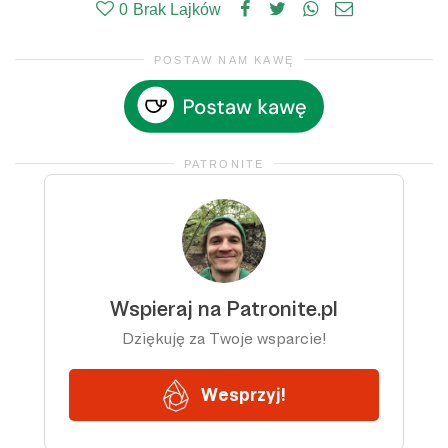
0
Brak Lajków
POSTAW NAM KAWĘ
PATRONITE