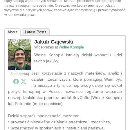
sądy stosują w podobnych sprawach, tworząc precedens lub opierając się
na już istniejącym precedensie. Orzecznictwo tworzy pewnego rodzaju
wytyczne dla przyszłych spraw, zapewniając konsystencję i przewidywalność
w stosowaniu prawa.
About
Latest Posts
Jakub Gajewski
Wiceprezes
Wolne Konopie
at
Wolne Konopie istnieją dzięki wsparciu ludzi
takich jak Wy.
Jeśli korzystacie z naszych materiałów, analiz i
Zaobserwuj
działań rzeczniczych, które pomagają Wam być
na bieżąco z tym, co naprawdę dzieje się wokół
polityki konopnej w Polsce, rozważcie regularne wsparcie
naszej działalności poprzez portal BuyCoffe (Wolne Konopie)
lub Patronite (mnie osobiście).
Dzięki wsparciu społeczności możemy:
• prowadzić niezależne działania strażnicze i rzecznicze,
• uczestniczyć w spotkaniach z instytucjami państwa,