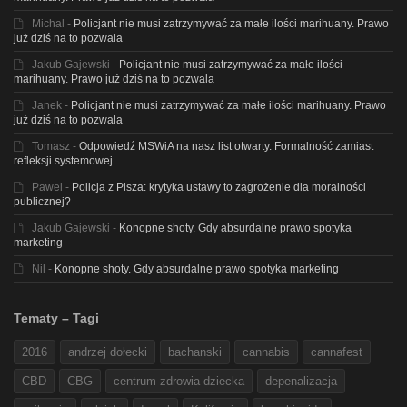
Michal
-
Policjant nie musi zatrzymywać za małe ilości marihuany. Prawo
już dziś na to pozwala
Jakub Gajewski
-
Policjant nie musi zatrzymywać za małe ilości
marihuany. Prawo już dziś na to pozwala
Janek
-
Policjant nie musi zatrzymywać za małe ilości marihuany. Prawo
już dziś na to pozwala
Tomasz
-
Odpowiedź MSWiA na nasz list otwarty. Formalność zamiast
refleksji systemowej
Pawel
-
Policja z Pisza: krytyka ustawy to zagrożenie dla moralności
publicznej?
Jakub Gajewski
-
Konopne shoty. Gdy absurdalne prawo spotyka
marketing
Nil
-
Konopne shoty. Gdy absurdalne prawo spotyka marketing
Tematy – Tagi
2016
andrzej dołecki
bachanski
cannabis
cannafest
CBD
CBG
centrum zdrowia dziecka
depenalizacja