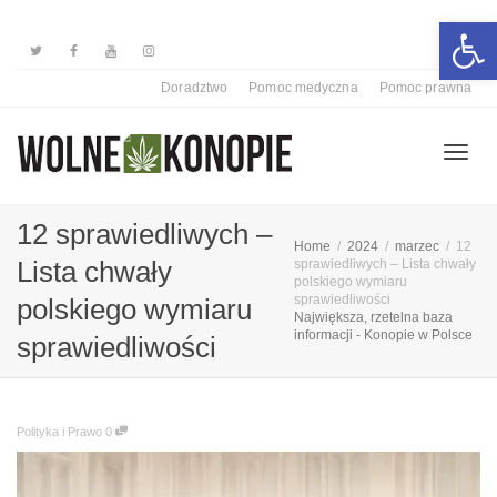
Otwórz 
Doradztwo
Pomoc medyczna
Pomoc prawna
Przełą
12 sprawiedliwych –
Home
2024
marzec
12
Lista chwały
sprawiedliwych – Lista chwały
polskiego wymiaru
nawiga
sprawiedliwości
polskiego wymiaru
Największa, rzetelna baza
informacji - Konopie w Polsce
sprawiedliwości
Polityka i Prawo
0