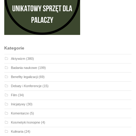
Kategorie
Aktywizm
(380)
Badania naukowe
(199)
Benefity legalizacji
(69)
Debaty i Konferencje
(15)
Film
(34)
Inicjatywy
(30)
Komentarze
(5)
Kosmetyki konopne
(4)
Kulinaria
(24)