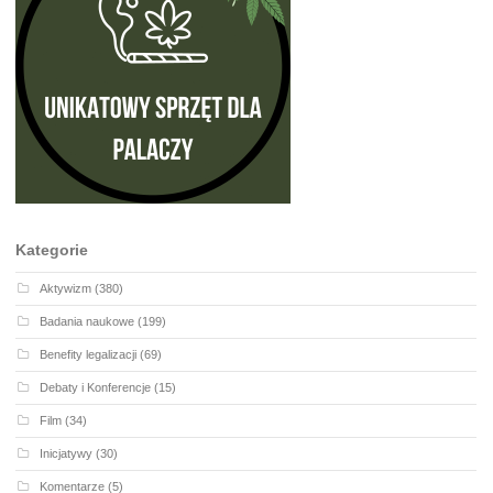
Kategorie
Aktywizm
(380)
Badania naukowe
(199)
Benefity legalizacji
(69)
Debaty i Konferencje
(15)
Film
(34)
Inicjatywy
(30)
Komentarze
(5)