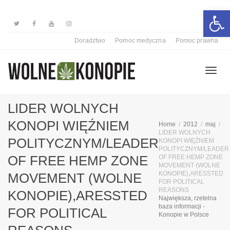
Otwórz 
Doradztwo
Pomoc medyczna
Pomoc prawna
Przełą
LIDER WOLNYCH
KONOPI WIĘŹNIEM
Home
2012
maj
LIDER WOLNYCH
nawiga
POLITYCZNYM/LEADER
KONOPI WIĘŹNIEM
POLITYCZNYM/LEADER
OF FREE HEMP ZONE
OF FREE HEMP ZONE
MOVEMENT (WOLNE
KONOPIE),ARESSTED
MOVEMENT (WOLNE
FOR POLITICAL
REASONS
KONOPIE),ARESSTED
Największa, rzetelna
baza informacji -
FOR POLITICAL
Konopie w Polsce