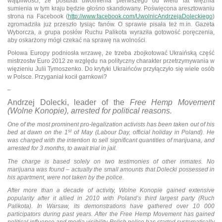
wątpliwości, że postulat uwolnienia pierwszego od wielu lat więźnia
sumienia w tym kraju będzie głośno skandowany. Poświęcona aresztowaniu
strona na Facebook (
http://www.facebook.com/UwolnicAndrzejaDoleckiego
)
zgromadziła już przeszło tysiąc fanów. O sprawie pisała też m.in. Gazeta
Wyborcza, a grupa posłów Ruchu Palikota wyraziła gotowość poręczenia,
aby oskarżony mógł czekać na sprawę na wolności.
Połowa Europy podniosła wrzawę, że trzeba zbojkotować Ukraińską część
mistrzostw Euro 2012 ze względu na polityczny charakter przetrzymywania w
więzieniu Julii Tymoszenko. Do krytyki Ukraińców przyłączyło się wiele osób
w Polsce. Przyganiał kocił garnkowi?
–
Andrzej Dolecki, leader of the
Free Hemp Movement
(Wolne Konopie), arrested for political reasons.
One of the most prominent pro-legalization activists has been taken out of his
st
bed at dawn on the 1
of May (Labour Day, official holiday in Poland). He
was charged with the intention to sell significant quantities of marijuana, and
arrested for 3 months, to await trial in jail.
The charge is based solely on two testimonies of other inmates. No
marijuana was found – actually the small amounts that Dolecki possessed in
his apartment, were not taken by the police.
After more than a decade of activity, Wolne Konopie gained extensive
popularity after it allied in 2010 with Poland’s third largest party (Ruch
Palikota). In Warsaw, its demonstrations have gathered over 10 000
participators during past years. After the Free Hemp Movement has gained
political influence and media visibility Polish police has started systematically