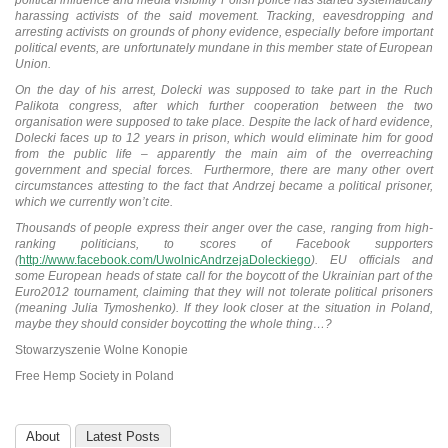
harassing activists of the said movement. Tracking, eavesdropping and
arresting activists on grounds of phony evidence, especially before important
political events, are unfortunately mundane in this member state of European
Union.
On the day of his arrest, Dolecki was supposed to take part in the Ruch
Palikota congress, after which further cooperation between the two
organisation were supposed to take place. Despite the lack of hard evidence,
Dolecki faces up to 12 years in prison, which would eliminate him for good
from the public life – apparently the main aim of the overreaching
government and special forces. Furthermore, there are many other overt
circumstances attesting to the fact that Andrzej became a political prisoner,
which we currently won’t cite.
Thousands of people express their anger over the case, ranging from high-
ranking politicians, to scores of Facebook supporters
(
http://www.facebook.com/UwolnicAndrzejaDoleckiego
). EU officials and
some European heads of state call for the boycott of the Ukrainian part of the
Euro2012 tournament, claiming that they will not tolerate political prisoners
(meaning Julia Tymoshenko). If they look closer at the situation in Poland,
maybe they should consider boycotting the whole thing…?
Stowarzyszenie Wolne Konopie
Free Hemp Society in Poland
About
Latest Posts