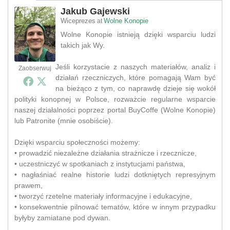
Jakub Gajewski
Wiceprezes
Wolne Konopie
at
Wolne Konopie istnieją dzięki wsparciu ludzi
takich jak Wy.
Jeśli korzystacie z naszych materiałów, analiz i
Zaobserwuj
działań rzeczniczych, które pomagają Wam być
na bieżąco z tym, co naprawdę dzieje się wokół
polityki konopnej w Polsce, rozważcie regularne wsparcie
naszej działalności poprzez portal BuyCoffe (Wolne Konopie)
lub Patronite (mnie osobiście).
Dzięki wsparciu społeczności możemy:
• prowadzić niezależne działania strażnicze i rzecznicze,
• uczestniczyć w spotkaniach z instytucjami państwa,
• nagłaśniać realne historie ludzi dotkniętych represyjnym
prawem,
• tworzyć rzetelne materiały informacyjne i edukacyjne,
• konsekwentnie pilnować tematów, które w innym przypadku
byłyby zamiatane pod dywan.