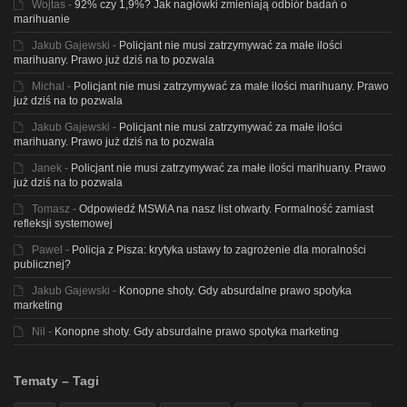
Wojtas
-
92% czy 1,9%? Jak nagłówki zmieniają odbiór badań o
marihuanie
Jakub Gajewski
-
Policjant nie musi zatrzymywać za małe ilości
marihuany. Prawo już dziś na to pozwala
Michal
-
Policjant nie musi zatrzymywać za małe ilości marihuany. Prawo
już dziś na to pozwala
Jakub Gajewski
-
Policjant nie musi zatrzymywać za małe ilości
marihuany. Prawo już dziś na to pozwala
Janek
-
Policjant nie musi zatrzymywać za małe ilości marihuany. Prawo
już dziś na to pozwala
Tomasz
-
Odpowiedź MSWiA na nasz list otwarty. Formalność zamiast
refleksji systemowej
Pawel
-
Policja z Pisza: krytyka ustawy to zagrożenie dla moralności
publicznej?
Jakub Gajewski
-
Konopne shoty. Gdy absurdalne prawo spotyka
marketing
Nil
-
Konopne shoty. Gdy absurdalne prawo spotyka marketing
Tematy – Tagi