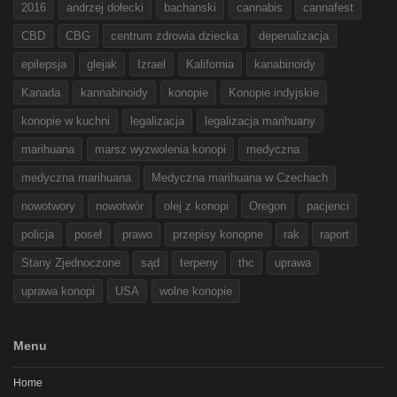
2016
andrzej dołecki
bachanski
cannabis
cannafest
CBD
CBG
centrum zdrowia dziecka
depenalizacja
epilepsja
glejak
Izrael
Kalifornia
kanabinoidy
Kanada
kannabinoidy
konopie
Konopie indyjskie
konopie w kuchni
legalizacja
legalizacja marihuany
marihuana
marsz wyzwolenia konopi
medyczna
medyczna marihuana
Medyczna marihuana w Czechach
nowotwory
nowotwór
olej z konopi
Oregon
pacjenci
policja
poseł
prawo
przepisy konopne
rak
raport
Stany Zjednoczone
sąd
terpeny
thc
uprawa
uprawa konopi
USA
wolne konopie
Menu
Home