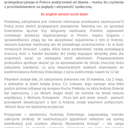
prolegalizacyjnego w Polsce podejrzewali od dawna – mamy do czynienia
z prześladowaniem za poglądy i aktywność społeczną.
for english version scroll down
Podstawą zatrzymania jest rzekomo informacja przekazana (wymuszona?)
Policji przez dwóch przyłapanych plantatorów. Twierdzą oni, że sprzedali
Dołeckiemu łącznie trzy kilogramy marihuany. Pomimo zapewnień
czołowego działacza legalizacyjnego w Polsce, organy ścigania i
sprawiedliwości zdają się nie akceptować wyjaśnienia o tym iż Andrzej,
owszem kupował marihuanę ale do prywatnego przeznaczenia i to w dużo
mniejszych ilościach. Logika, która karze podejrzewać osobę posiadającą
znaczną ilość o handel kazałaby też osoby kupujące skrzynkę piwa dla
znajomych karać za nielegalny obrót alkoholem. Prawdopodobnie
prokuratora spróbuje skazać go za wprowadzanie do obrotu znacznej ilości
zakazanej substancji, co przy niepomyślnych wiatrach doprowadzi do
wyeliminowania Andrzeja Dołeckiego z życia publicznego nawet na 12 lat.
Pikanterii dodaje fakt, że zatrzymania dokonano nie 30 kwietnia, czy 2 maja,
a dokładnie w dzień święta pracy. Co ciekawe, tego samego dnia kilka
godzin później odbywał się kongres Ruchu Palikota, na który Andrzej Dołecki
był zaproszony, i po którym mogło dojść do rozmów na temat dalszej
współpracy z Wolnymi Konopiami. Poza tym jest wiele innych jawnych
przesłanek świadczących o tym iż Andrzej został więźniem politycznym,
których teraz nie będziemy przytaczac.
Przyjaciele i zwolennicy Andrzeja Dołeckiego zapowiadają szeroko
zakrojone protesty. W nadchodzących tygodniach odbędzie się szereg
manifestacji pod szyldem „Marszy Wyzwolenia Konopi” – nie ulega