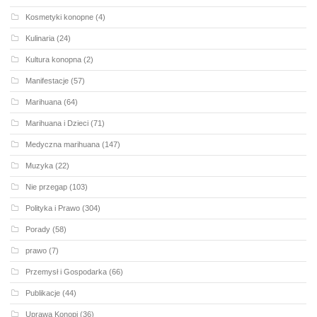
Kosmetyki konopne
(4)
Kulinaria
(24)
Kultura konopna
(2)
Manifestacje
(57)
Marihuana
(64)
Marihuana i Dzieci
(71)
Medyczna marihuana
(147)
Muzyka
(22)
Nie przegap
(103)
Polityka i Prawo
(304)
Porady
(58)
prawo
(7)
Przemysł i Gospodarka
(66)
Publikacje
(44)
Uprawa Konopi
(36)