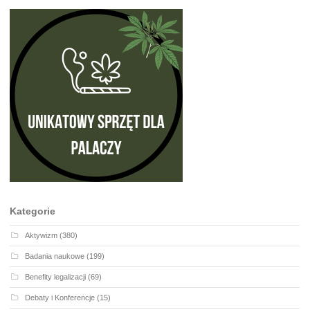
Kategorie
Aktywizm
(380)
Badania naukowe
(199)
Benefity legalizacji
(69)
Debaty i Konferencje
(15)