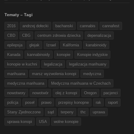
Tematy – Tagi
2016
andrzej dołecki
bachanski
cannabis
cannafest
CBD
CBG
centrum zdrowia dziecka
depenalizacja
epilepsja
glejak
Izrael
Kalifornia
kanabinoidy
Kanada
kannabinoidy
konopie
Konopie indyjskie
konopie w kuchni
legalizacja
legalizacja marihuany
marihuana
marsz wyzwolenia konopi
medyczna
medyczna marihuana
Medyczna marihuana w Czechach
nowotwory
nowotwór
olej z konopi
Oregon
pacjenci
policja
poseł
prawo
przepisy konopne
rak
raport
Stany Zjednoczone
sąd
terpeny
thc
uprawa
uprawa konopi
USA
wolne konopie