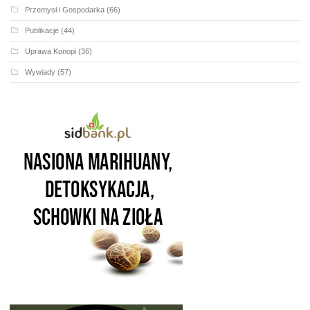
Przemysł i Gospodarka
(66)
Publikacje
(44)
Uprawa Konopi
(36)
Wywiady
(57)