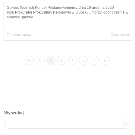
Sukces Wolnych Konopi Postanowieniem z dnia 16 grudnia 2020
roku Prokurator Prokuratury Rejonowej w Słupsku umorzył dochodzenie w
sprawie uprawy...
Czytaj więcej
0
Brak Lajków
«
1
2
3
4
…
7
»
Wyszukaj