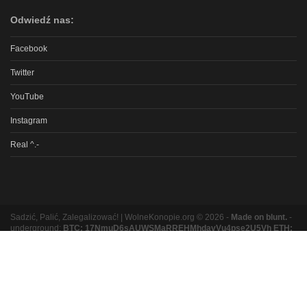
Odwiedź nas:
Facebook
Twitter
YouTube
Instagram
Real ^.-
Sadzić, Palić, Zalegalizować! | WolneKonopie.org © 2026 -
Made on blunt.
-
underground:
BTC: 17NmuD6sAUWSMaRREHMhdavVu4pse2U5Vh ETH:
0xb8e9b131bc5a3e06e3a87ad319f5e5b9b1f9ed16
Partnerzy