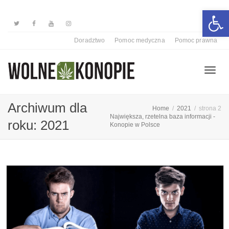
Otwórz 
Doradztwo
Pomoc medyczna
Pomoc prawna
Przełą
Archiwum dla
Home
2021
strona 2
Największa, rzetelna baza informacji -
roku: 2021
Konopie w Polsce
nawiga