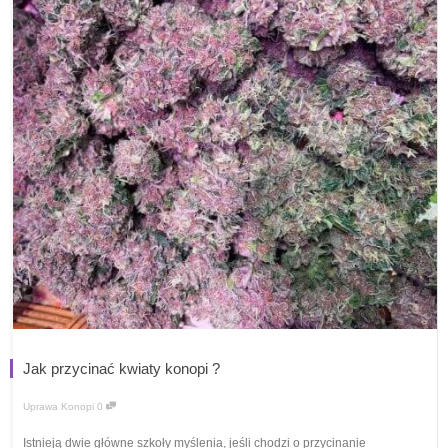
Jak przycinać kwiaty konopi ?
Uprawa Konopi
0
Istnieją dwie główne szkoły myślenia, jeśli chodzi o przycinanie