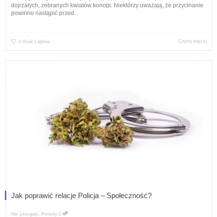
dojrzałych, zebranych kwiatów konopi. Niektórzy uważają, że przycinanie
powinno nastąpić przed...
Czytaj więcej
0
Brak Lajków
Jak poprawić relacje Policja – Społeczność?
Nie przegap
,
Porady
0