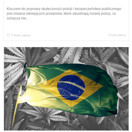
Kluczem do poprawy skuteczności policji i bezpieczeństwa publicznego
jest zmiana istniejących przepisów, które utrudniają rozwój policji, co
oznacza nie...
Czytaj więcej
0
Brak Lajków