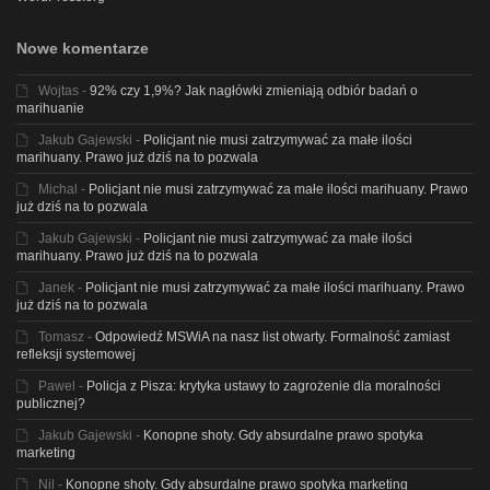
Nowe komentarze
Wojtas
-
92% czy 1,9%? Jak nagłówki zmieniają odbiór badań o
marihuanie
Jakub Gajewski
-
Policjant nie musi zatrzymywać za małe ilości
marihuany. Prawo już dziś na to pozwala
Michal
-
Policjant nie musi zatrzymywać za małe ilości marihuany. Prawo
już dziś na to pozwala
Jakub Gajewski
-
Policjant nie musi zatrzymywać za małe ilości
marihuany. Prawo już dziś na to pozwala
Janek
-
Policjant nie musi zatrzymywać za małe ilości marihuany. Prawo
już dziś na to pozwala
Tomasz
-
Odpowiedź MSWiA na nasz list otwarty. Formalność zamiast
refleksji systemowej
Pawel
-
Policja z Pisza: krytyka ustawy to zagrożenie dla moralności
publicznej?
Jakub Gajewski
-
Konopne shoty. Gdy absurdalne prawo spotyka
marketing
Nil
-
Konopne shoty. Gdy absurdalne prawo spotyka marketing