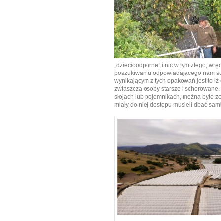
„dziecioodporne” i nic w tym złego, wr
poszukiwaniu odpowiadającego nam su
wynikającym z tych opakowań jest to iż 
zwłaszcza osoby starsze i schorowane.
słojach lub pojemnikach, można było zob
miały do niej dostępu musieli dbać sami 