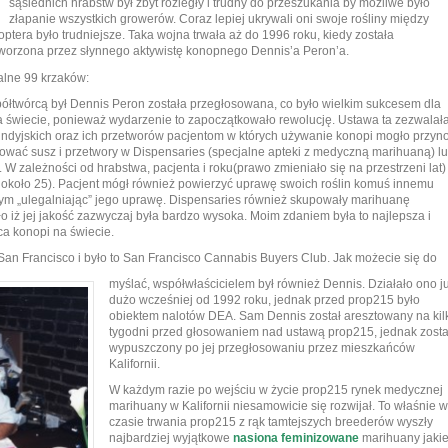
sąsiednich hrabstw był zbyt rozległy i trudny do przeszukania by możliwe było
złapanie wszystkich growerów. Coraz lepiej ukrywali oni swoje rośliny między
optera było trudniejsze. Taka wojna trwała aż do 1996 roku, kiedy została
orzona przez słynnego aktywistę konopnego Dennis’a Peron’a.
alne 99 krzaków:
ółtwórcą był Dennis Peron została przegłosowana, co było wielkim sukcesem dla
na świecie, ponieważ wydarzenie to zapoczątkowało rewolucję. Ustawa ta zezwalał
indyjskich oraz ich przetworów pacjentom w których używanie konopi mogło przyno
pować susz i przetwory w Dispensaries (specjalne apteki z medyczną marihuaną) l
 W zależności od hrabstwa, pacjenta i roku(prawo zmieniało się na przestrzeni lat)
 około 25). Pacjent mógł również powierzyć uprawę swoich roślin komuś innemu
mym „ulegalniając” jego uprawę. Dispensaries również skupowały marihuanę
o iż jej jakość zazwyczaj była bardzo wysoka. Moim zdaniem była to najlepsza i
ca konopi na świecie.
an Francisco i było to San Francisco Cannabis Buyers Club. Jak możecie się do
myślać, współwłaścicielem był również Dennis. Działało ono j
dużo wcześniej od 1992 roku, jednak przed prop215 było
obiektem nalotów DEA. Sam Dennis został aresztowany na kil
tygodni przed głosowaniem nad ustawą prop215, jednak zosta
wypuszczony po jej przegłosowaniu przez mieszkańców
Kalifornii.
W każdym razie po wejściu w życie prop215 rynek medycznej
marihuany w Kalifornii niesamowicie się rozwijał. To właśnie w
czasie trwania prop215 z rąk tamtejszych breederów wyszły
najbardziej wyjątkowe
nasiona feminizowane
marihuany jaki