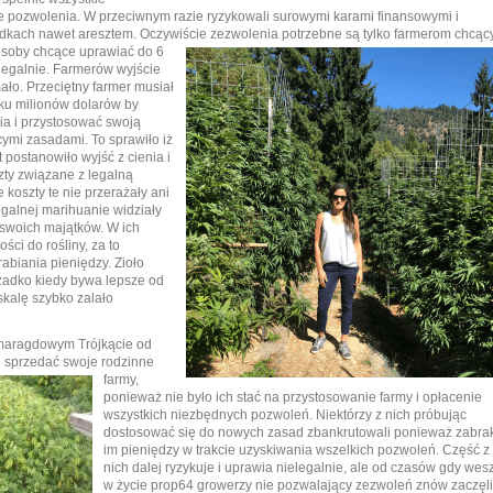
 pozwolenia. W przeciwnym razie ryzykowali surowymi karami finansowymi i
padkach nawet aresztem. Oczywiście zezwolenia potrzebne są tylko farmerom chcą
soby chcące uprawiać do 6
 legalnie. Farmerów wyjście
mało. Przeciętny farmer musiał
ilku milionów dolarów by
a i przystosować swoją
ymi zasadami. To sprawiło iż
postanowiło wyjść z cienia i
zty związane z legalną
 koszty te nie przerażały ani
legalnej marihuanie widziały
swoich majątków. W ich
ości do rośliny, za to
abiania pieniędzy. Zioło
zadko kiedy bywa lepsze od
kalę szybko zalało
zmaragdowym Trójkącie od
 sprzedać swoje rodzinne
farmy,
ponieważ nie było ich stać na przystosowanie farmy i opłacenie
wszystkich niezbędnych pozwoleń. Niektórzy z nich próbując
dostosować się do nowych zasad zbankrutowali ponieważ zabra
im pieniędzy w trakcie uzyskiwania wszelkich pozwoleń. Część z
nich dalej ryzykuje i uprawia nielegalnie, ale od czasów gdy wes
w życie prop64 growerzy nie pozwalający zezwoleń znów zaczęli