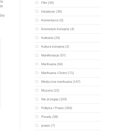
hu
Film
(34)
ie
Inicjatywy
(30)
óry
Komentarze
(5)
Kosmetyki konopne
(4)
Kulinaria
(24)
Kultura konopna
(2)
Manifestacje
(57)
Marihuana
(64)
Marihuana i Dzieci
(71)
Medyczna marihuana
(147)
Muzyka
(22)
Nie przegap
(103)
Polityka i Prawo
(304)
Porady
(58)
prawo
(7)