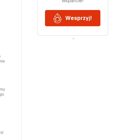
h
nie
rny
ego
st