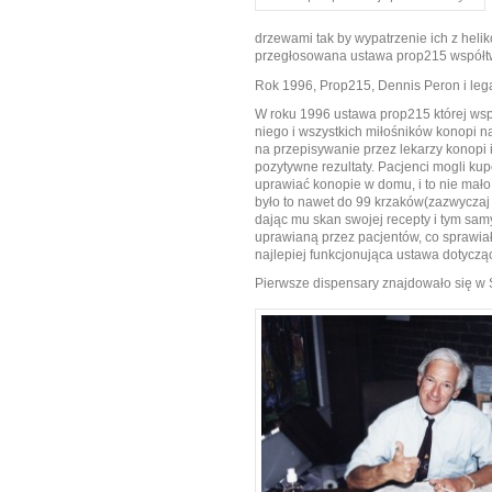
drzewami tak by wypatrzenie ich z helik
przegłosowana ustawa prop215 współtw
Rok 1996, Prop215, Dennis Peron i leg
W roku 1996 ustawa prop215 której wsp
niego i wszystkich miłośników konopi 
na przepisywanie przez lekarzy konopi 
pozytywne rezultaty. Pacjenci mogli ku
uprawiać konopie w domu, i to nie mało.
było to nawet do 99 krzaków(zazwyczaj
dając mu skan swojej recepty i tym sa
uprawianą przez pacjentów, co sprawiał
najlepiej funkcjonująca ustawa dotyczą
Pierwsze dispensary znajdowało się w S