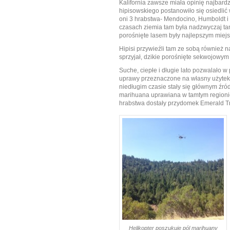
Kalifornia zawsze miała opinię najbard
hipisowskiego postanowiło się osiedlić 
oni 3 hrabstwa- Mendocino, Humboldt i T
czasach ziemia tam była nadzwyczaj tani
porośnięte lasem były najlepszym miejs
Hipisi przywieźli tam ze sobą również n
sprzyjał, dzikie porośnięte sekwojowym 
Suche, ciepłe i długie lato pozwalało w
uprawy przeznaczone na własny użytek s
niedługim czasie stały się głównym źró
marihuana uprawiana w tamtym regionie
hrabstwa dostały przydomek Emerald Tr
Helikopter poszukuje pól marihuany