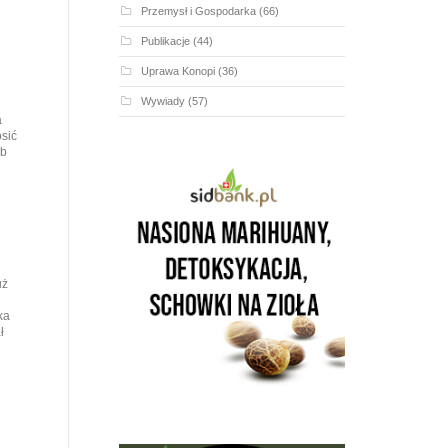
Przemysł i Gospodarka
(66)
Publikacje
(44)
Uprawa Konopi
(36)
Wywiady
(57)
a
sić
ub
uż
ka
ł
e