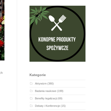
ch
Kategorie
Aktywizm
(380)
Badania naukowe
(199)
j
Benefity legalizacji
(69)
Debaty i Konferencje
(15)