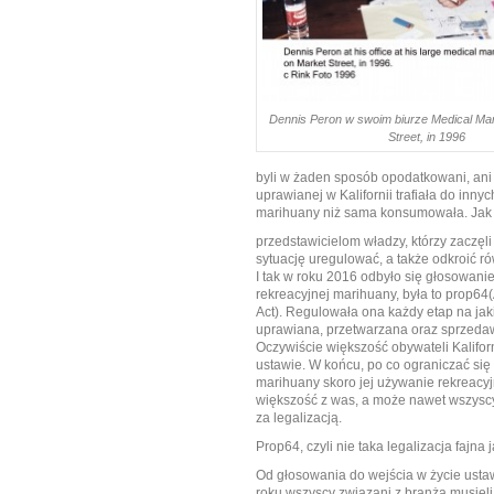
Dennis Peron w swoim biurze Medical Mar
Street, in 1996
byli w żaden sposób opodatkowani, ani 
uprawianej w Kalifornii trafiała do inn
marihuany niż sama konsumowała. Jak 
przedstawicielom władzy, którzy zaczęl
sytuację uregulować, a także odkroić ró
I tak w roku 2016 odbyło się głosowani
rekreacyjnej marihuany, była to prop64
Act). Regulowała ona każdy etap na ja
uprawiana, przetwarzana oraz sprzedaw
Oczywiście większość obywateli Kaliforn
ustawie. W końcu, po co ograniczać się
marihuany skoro jej używanie rekreacyj
większość z was, a może nawet wszysc
za legalizacją.
Prop64, czyli nie taka legalizacja fajna
Od głosowania do wejścia w życie ustaw
roku wszyscy związani z branżą musieli