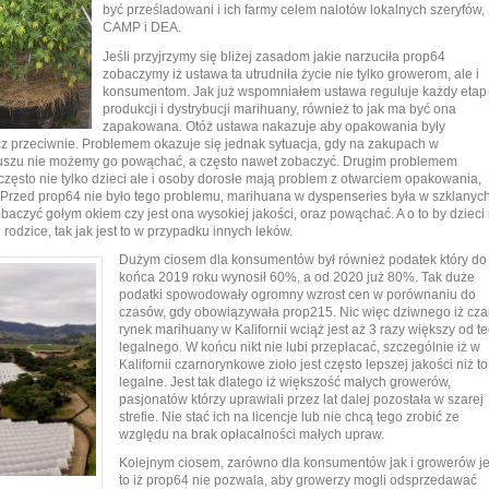
być prześladowani i ich farmy celem nalotów lokalnych szeryfów,
CAMP i DEA.
Jeśli przyjrzymy się bliżej zasadom jakie narzuciła prop64
zobaczymy iż ustawa ta utrudniła życie nie tylko growerom, ale i
konsumentom. Jak już wspomniałem ustawa reguluje każdy etap
produkcji i dystrybucji marihuany, również to jak ma być ona
zapakowana. Otóż ustawa nakazuje aby opakowania były
ęcz przeciwnie. Problemem okazuje się jednak sytuacja, gdy na zakupach w
szu nie możemy go powąchać, a często nawet zobaczyć. Drugim problemem
często nie tylko dzieci ale i osoby dorosłe mają problem z otwarciem opakowania,
 Przed prop64 nie było tego problemu, marihuana w dyspenseries była w szklanyc
aczyć gołym okiem czy jest ona wysokiej jakości, oraz powąchać. A o to by dzieci 
rodzice, tak jak jest to w przypadku innych leków.
Dużym ciosem dla konsumentów był również podatek który do
końca 2019 roku wynosił 60%, a od 2020 już 80%. Tak duże
podatki spowodowały ogromny wzrost cen w porównaniu do
czasów, gdy obowiązywała prop215. Nic więc dziwnego iż cza
rynek marihuany w Kalifornii wciąż jest aż 3 razy większy od t
legalnego. W końcu nikt nie lubi przepłacać, szczególnie iż w
Kalifornii czarnorynkowe zioło jest często lepszej jakości niż to
legalne. Jest tak dlatego iż większość małych growerów,
pasjonatów którzy uprawiali przez lat dalej pozostała w szarej
strefie. Nie stać ich na licencje lub nie chcą tego zrobić ze
względu na brak opłacalności małych upraw.
Kolejnym ciosem, zarówno dla konsumentów jak i growerów je
to iż prop64 nie pozwala, aby growerzy mogli odsprzedawać