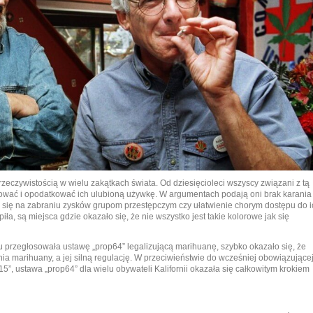
rzeczywistością w wielu zakątkach świata. Od dziesięcioleci wszyscy związani z tą
zować i opodatkować ich ulubioną używkę. W argumentach podają oni brak karania
 się na zabraniu zysków grupom przestępczym czy ułatwienie chorym dostępu do i
iła, są miejsca gdzie okazało się, że nie wszystko jest takie kolorowe jak się
nu przegłosowała ustawę „prop64” legalizującą marihuanę, szybko okazało się, że
ia marihuany, a jej silną regulację. W przeciwieństwie do wcześniej obowiązujące
”, ustawa „prop64” dla wielu obywateli Kalifornii okazała się całkowitym krokiem