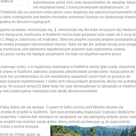
alifornii
wyhodowane przez nich zioło bezpośrednio do sklepów. Mus
oni współpracować z licencjonowanymi dystrybutorami, co
 Podobnie jak na czarnym rynku gdzie cena zwiększa się wprost proporcjonalnie d
u takie rozwiązanie jest bardzo korzystne ponieważ licencja na dystrybucję równie
 wpadną do kieszeni rządzących.
lnie posiadać zmniejszyła się, tj. zmniejszyła się dla ludzi leczących się medycz
m medycznej marihuany w Kalifornii można było posiadać przy sobie od 8 uncji d
 1.36kg) w zależności od hrabstwa. Obecnie prop64 zezwala jedynie posiadanie p
ie trzeba posiadać rekomendacji lekarza. Niby nie tak źle, jednak biorąc pod uwag
ną marihuanę zdecydowanie łagodniejszym prawem była poprzednia ustawa
szu przez osoby nie będące pacjentami nie było szczególnie karane przez
ię czarnego rynku, a w legalizacji marihuany w Kalifornii widzę tylko wady, wspomnę
ne prawo w Kalifornii zabrania używania jakichkolwiek pestycydów i fungicydów do
musi być przetestowana na ich ewentualną zawartość zanim trafi od growera do
eważ pozwoli wyeliminować z rynku tych nieuczciwych growerów, którzy nie potrafią
ncji. W czasach prop215 takie testy nie były obowiązkowe co sprawiało iż niektórz
ły mieć potencjalnie niebezpieczne skutki dla konsumentów.
 taka dobra jak się wydaje. Czasem to tylko pozory, pod którymi ukrywa się
 zrobiła to prop64 w Kalifornii. Tam pod przykrywką legalizacji rządzący skutecznie
pacjentów i niemal dali monopol na zarabianie na niej pieniędzy jedynie przez ludz
iście prop64 ma również swoje dobre strony jednak porównując ją do poprzedniej
 chodzi o wolne konopie.
rnii do Polski, gdzie za