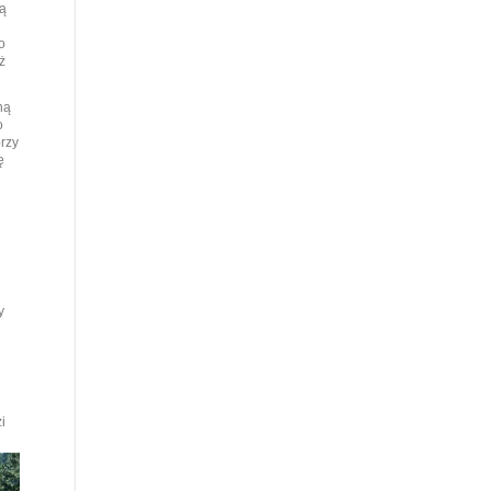
zą
o
ż
ną
o
rzy
ę
y
i