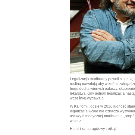
Legalizacja marihuany powoli staje się 
rośliną nawołują aby w końcu zalegali
bogu ducha winnych palaczy, skupienie
lekarstwa. Gdy jednak legalizacja nastąp
wcześniej wydawało.
W Kalifornii, gdzie w 2016 ludność sta
legalizacja wcale nie oznacza wyzwolen
ustawy o medycznej marihuanie „prop215
wstecz.
Hipisi i szmaragdowy trójkąt: