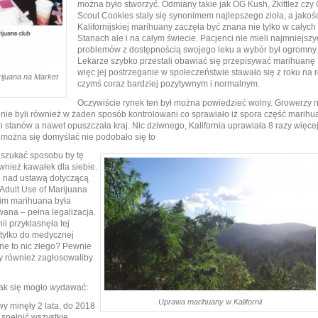
można było stworzyć. Odmiany takie jak OG Kush, Zkittlez czy G
Scout Cookies stały się synonimem najlepszego zioła, a jakoś
Kalifornijskiej marihuany zaczęła być znana nie tylko w całych
Stanach ale i na całym świecie. Pacjenci nie mieli najmniejsz
problemów z dostępnością swojego leku a wybór był ogromny.
Lekarze szybko przestali obawiać się przepisywać marihuanę
więc jej postrzeganie w społeczeństwie stawało się z roku na 
ijuana na Market
czymś coraz bardziej pozytywnym i normalnym.
Oczywiście rynek ten był można powiedzieć wolny. Growerzy n
nie byli również w żaden sposób kontrolowani co sprawiało iż spora część marihu
ych stanów a nawet opuszczała kraj. Nic dziwnego, Kalifornia uprawiała 8 razy więce
można się domyślać nie podobało się to
i szukać sposobu by tę
wnież kawałek dla siebie.
e nad ustawą dotyczącą
(Adult Use of Marijuana
kim marihuana była
ana – pełna legalizacja.
ii przyklasnęła tej
 tylko do medycznej
ne to nic złego? Pewnie
y również zagłosowaliby
 jak się mogło wydawać:
Uprawa marihuany w Kalifornii
y minęły 2 lata, do 2018
 spełnić wszystkie