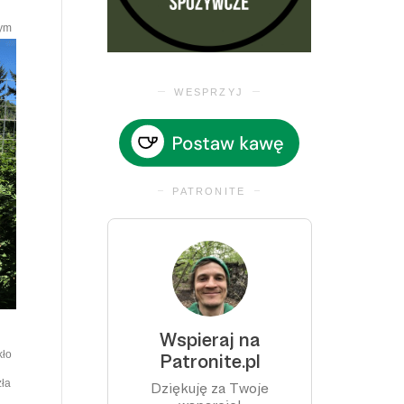
cym
WESPRZYJ
PATRONITE
kło
zła