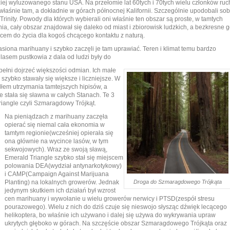
ziej wyluzowanego stanu USA. Na przełomie lat 60tych i 70tych wielu członków ruc
właśnie tam, a dokładnie w górach północnej Kalifornii. Szczególnie upodobali sob
rinity. Powody dla których wybierali oni właśnie ten obszar są proste, w tamtych
a, cały obszar znajdował się daleko od miast i zbiorowisk ludzkich, a bezkresne g
cem do życia dla kogoś chcącego kontaktu z naturą.
asiona marihuany i szybko zaczęli je tam uprawiać. Teren i klimat temu bardzo
lasem pustkowia z dala od ludzi były do
 pełni dojrzeć większości odmian. Ich małe
zybko stawały się większe i liczniejsze. W
dłem utrzymania tamtejszych hipisów, a
 stała się sławna w całych Stanach. Te 3
iangle czyli Szmaragdowy Trójkąt.
Na pieniądzach z marihuany zaczęła
opierać się niemal cała ekonomia w
tamtym regionie(wcześniej opierała się
ona głównie na wycince lasów, w tym
sekwojowych). Wraz ze swoją sławą,
Emerald Triangle szybko stał się miejscem
polowania DEA(wydział antynarkotykowy)
i CAMP(Campaign Against Marijuana
Droga do Szmaragdowego Trójkąta
Planting) na lokalnych growerów. Jednak
jedynym skutkiem ich działań był wzrost
cen marihuany i wywołanie u wielu growerów nerwicy i PTSD(zespół stresu
pourazowego). Wielu z nich do dziś czuje się nieswojo słysząc dźwięk lecącego
helikoptera, bo właśnie ich używano i dalej się używa do wykrywania upraw
ukrytych głęboko w górach. Na szczęście obszar Szmaragdowego Trójkąta oraz