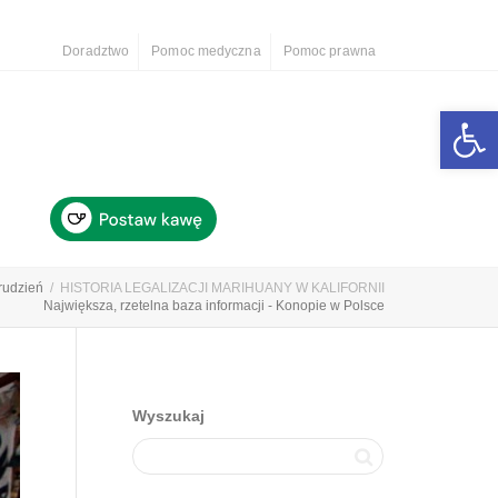
Doradztwo
Pomoc medyczna
Pomoc prawna
Otwórz 
rudzień
HISTORIA LEGALIZACJI MARIHUANY W KALIFORNII
Największa, rzetelna baza informacji - Konopie w Polsce
Wyszukaj