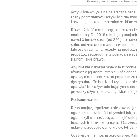
Komercyjna uprawa marihuany w K
oczywiście wpływa na ostateczną cenę.
liczby pośredników. Oczywiście dla rząd
kosztuje, a to kolejne pieniądze, które
Również ilość marihuany jaką można lega
marihuaną. Do 2018 roku będą pacjente
nawet 3 funtów suszu(od 226g do nawet
sobie jedynie uncji marihuany, jednak n
łatwość otrzymania recepty na medycz
prop215., szczególnie iż posiadanie su
Kalifornijskie prawo.
Aby nikt nie oskarżył mnie o to iż bron
również o jej dobrej stronie. Otóż obec
uprawy marihuany. Każda partia suszu 
dystrybutora. To bardzo duży plus poni
uprawiać bez używania trujących substa
growerzy używali substancji, które mog
Podsumowanie:
Reasumując, legalizacja nie zawsze jest
ograniczenie wolności obywateli tak jak
ograniczyli wolność obywateli, głównie 
bogatych tj. firmy i korporacje. Oczyw
ustawy to
zdecydowanie krok w tył jeśli
Oczywiście nie można porównywać Kalifo