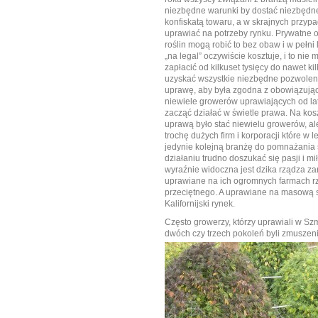
niezbędne warunki by dostać niezbędne
konfiskatą towaru, a w skrajnych przy
uprawiać na potrzeby rynku.
Prywatne o
roślin mogą robić to bez obaw i w pełni
„na legal” oczywiście kosztuje, i to nie 
zapłacić od kilkuset tysięcy do nawet k
uzyskać wszystkie niezbędne pozwoleni
uprawę, aby była zgodna z obowiązując
niewiele growerów uprawiających od lat 
zacząć działać w świetle prawa. Na kos
uprawą było stać niewielu growerów, ale
trochę dużych firm i korporacji które w 
jedynie kolejną branżę do pomnażania 
działaniu trudno doszukać się pasji i mił
wyraźnie widoczna jest dzika rządza zar
uprawiane na ich ogromnych farmach r
przeciętnego. A uprawiane na masową s
Kalifornijski rynek.
Często growerzy, którzy uprawiali w S
dwóch czy trzech pokoleń byli
zmuszeni