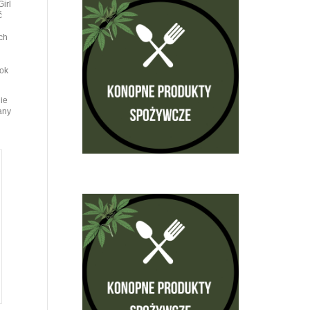
irl
ć
ych
rok
ie
any
j