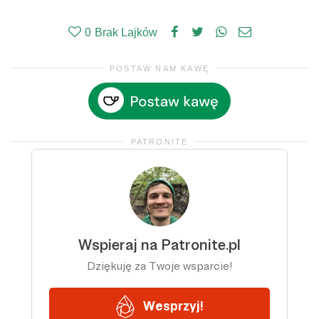
0
Brak Lajków
POSTAW NAM KAWĘ
PATRONITE