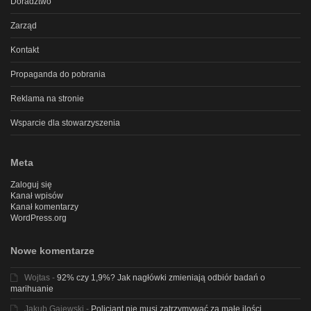
Doradztwo
Zarząd
Kontakt
Propaganda do pobrania
Reklama na stronie
Wsparcie dla stowarzyszenia
Meta
Zaloguj się
Kanał wpisów
Kanał komentarzy
WordPress.org
Nowe komentarze
Wojtas
-
92% czy 1,9%? Jak nagłówki zmieniają odbiór badań o
marihuanie
Jakub Gajewski
-
Policjant nie musi zatrzymywać za małe ilości