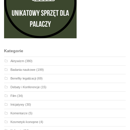
Kategorie
Aktywizm
(380)
Badania naukowe
(199)
Benefity legalizacji
(69)
Debaty i Konferencje
(15)
Film
(34)
Inicjatywy
(30)
Komentarze
(5)
Kosmetyki konopne
(4)