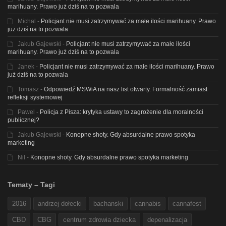
marihuany. Prawo już dziś na to pozwala
Michal
-
Policjant nie musi zatrzymywać za małe ilości marihuany. Prawo
już dziś na to pozwala
Jakub Gajewski
-
Policjant nie musi zatrzymywać za małe ilości
marihuany. Prawo już dziś na to pozwala
Janek
-
Policjant nie musi zatrzymywać za małe ilości marihuany. Prawo
już dziś na to pozwala
Tomasz
-
Odpowiedź MSWiA na nasz list otwarty. Formalność zamiast
refleksji systemowej
Pawel
-
Policja z Pisza: krytyka ustawy to zagrożenie dla moralności
publicznej?
Jakub Gajewski
-
Konopne shoty. Gdy absurdalne prawo spotyka
marketing
Nil
-
Konopne shoty. Gdy absurdalne prawo spotyka marketing
Tematy – Tagi
2016
andrzej dołecki
bachanski
cannabis
cannafest
CBD
CBG
centrum zdrowia dziecka
depenalizacja