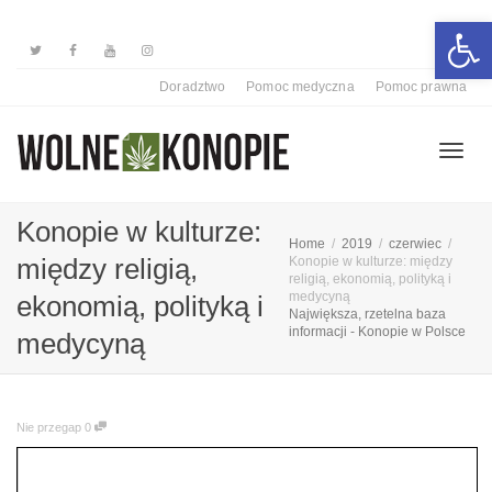
Otwórz 
Doradztwo
Pomoc medyczna
Pomoc prawna
Przełą
Konopie w kulturze:
Home
2019
czerwiec
między religią,
Konopie w kulturze: między
religią, ekonomią, polityką i
nawiga
medycyną
ekonomią, polityką i
Największa, rzetelna baza
informacji - Konopie w Polsce
medycyną
Nie przegap
0