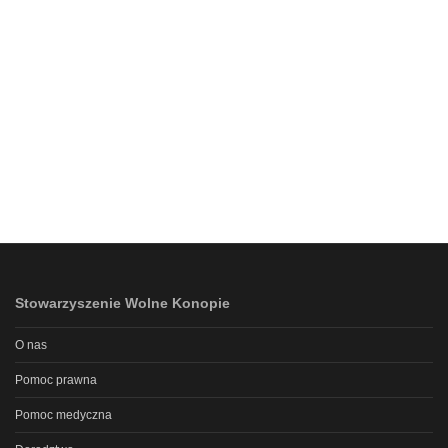
Stowarzyszenie Wolne Konopie
O nas
Pomoc prawna
Pomoc medyczna