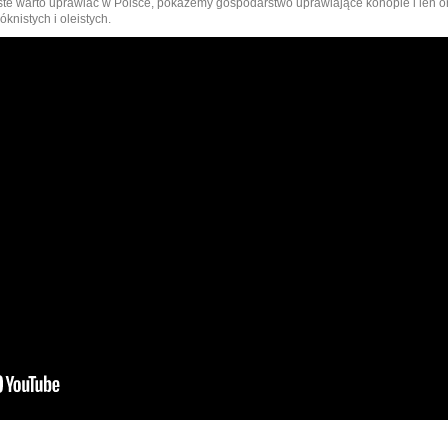
niste warto uprawiać w Polsce, pokażemy gospodarstwo uprawiające konopie i len o
knistych i oleistych.