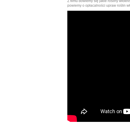
Z filmu dowiemy się jakie rośliny włók
powiemy o opłacalności upraw roślin włó