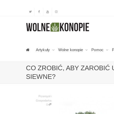
Artykuły
Wolne konopie
Pomoc
P
CO ZROBIĆ, ABY ZAROBIĆ
SIEWNE?
Przemysł i
Gospodarka
0