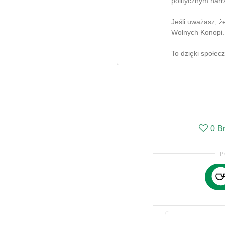
politycznym narr
Jeśli uważasz, ż
Wolnych Konopi.
To dzięki społec
0
B
P