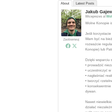
About
Latest Posts
Jakub Gajew
Wiceprezes
Wol
at
Wolne Konopie ist
Jeśli korzystacie
Wam być na bieżą
Zaobserwuj
rozważcie regula
Konopie) lub Pat
Dzięki wsparciu
• prowadzić nieza
• uczestniczyć w
• nagłaśniać rea
• tworzyć rzeteln
• konsekwentnie
dywan.
Nawet niewielki
działać niezależ