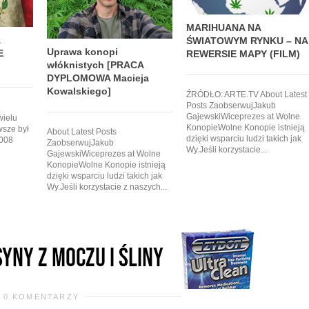
MARIHUANA NA
ŚWIATOWYM RYNKU – NA
Uprawa konopi
E
REWERSIE MAPY (FILM)
włóknistych [PRACA
DYPLOMOWA Macieja
Kowalskiego]
ŹRÓDŁO: ARTE.TV About Latest
Posts ZaobserwujJakub
e
GajewskiWiceprezes at Wolne
wielu
KonopieWolne Konopie istnieją
wsze był
About Latest Posts
dzięki wsparciu ludzi takich jak
2008
ZaobserwujJakub
Wy.Jeśli korzystacie...
GajewskiWiceprezes at Wolne
KonopieWolne Konopie istnieją
dzięki wsparciu ludzi takich jak
Wy.Jeśli korzystacie z naszych...
0 KOMENTARZY