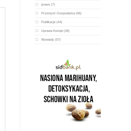
prawo
(7)
Przemysł i Gospodarka
(66)
Publikacje
(44)
Uprawa Konopi
(36)
Wywiady
(57)