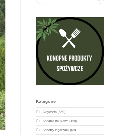
Kategorie
Aktywizm
(380)
Badania naukowe
(199)
Benefity legalizacji
(69)