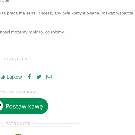
acjom.
e ta praca ma sens i chcesz, aby była kontynuowana, rozważ wsparcie
zności możemy robić to, co robimy.
UDOSTĘPNIJ
rak Lajków
OSTAW NAM KAWĘ
PATRONITE