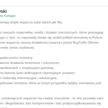
ski
ne Konopie
nieją dzięki wsparciu ludzi takich jak Wy.
 z naszych materiałów, analiz i działań rzeczniczych, które pomagają
co z tym, co naprawdę dzieje się wokół polityki konopnej w Polsce,
rne wsparcie naszej działalności poprzez portal BuyCoffe (Wolne
ronite (mnie osobiście).
 społeczności możemy:
leżne działania strażnicze i rzecznicze,
 spotkaniach z instytucjami państwa,
lne historie ludzi dotkniętych represyjnym prawem,
e materiały informacyjne i edukacyjne,
 pilnować tematów, które w innym przypadku byłyby zamiatane pod
e, comiesięczne wsparcie ma realne znaczenie - to ono pozwala nam
nie i długofalowo, bez kompromisów i bez podporządkowywania się