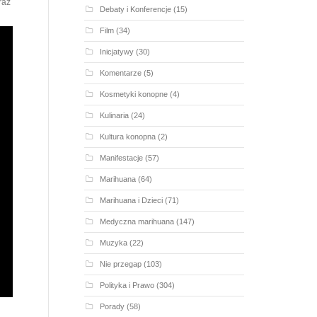
raz
Debaty i Konferencje
(15)
Film
(34)
Inicjatywy
(30)
Komentarze
(5)
Kosmetyki konopne
(4)
Kulinaria
(24)
Kultura konopna
(2)
Manifestacje
(57)
Marihuana
(64)
Marihuana i Dzieci
(71)
Medyczna marihuana
(147)
Muzyka
(22)
Nie przegap
(103)
Polityka i Prawo
(304)
Porady
(58)