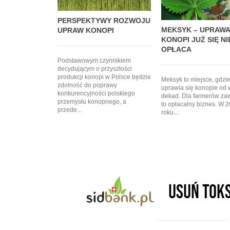
PERSPEKTYWY ROZWOJU
MEKSYK – UPRAWA
UPRAW KONOPI
KONOPI JUŻ SIĘ NI
OPŁACA
Podstawowym czynnikiem
decydującym o przyszłości
produkcji konopi w Polsce będzie
Meksyk to miejsce, gdzi
zdolność do poprawy
uprawia się konopie od 
konkurencyjności polskiego
dekad. Dla farmerów za
przemysłu konopnego, a
to opłacalny biznes. W 
przede...
roku...