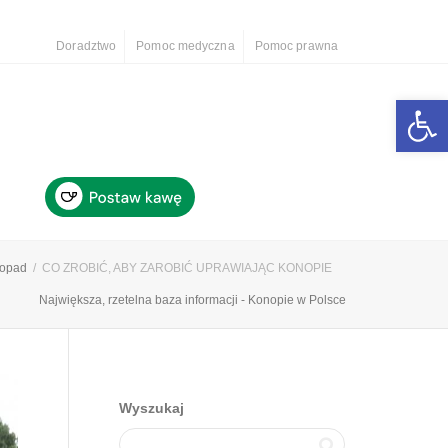
Doradztwo
Pomoc medyczna
Pomoc prawna
Otwórz 
stopad
CO ZROBIĆ, ABY ZAROBIĆ UPRAWIAJĄC KONOPIE
Największa, rzetelna baza informacji - Konopie w Polsce
Wyszukaj