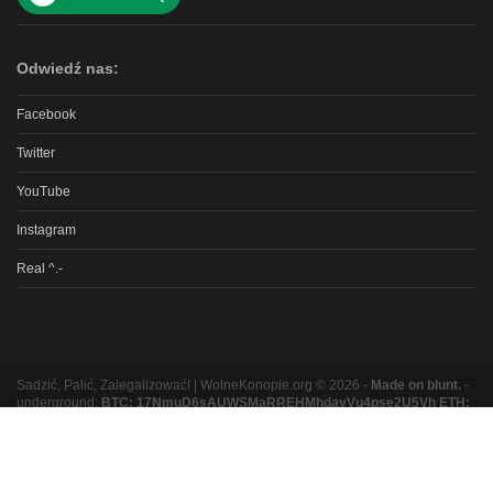
Odwiedź nas:
Facebook
Twitter
YouTube
Instagram
Real ^.-
Sadzić, Palić, Zalegalizować! | WolneKonopie.org © 2026 -
Made on blunt.
-
underground:
BTC: 17NmuD6sAUWSMaRREHMhdavVu4pse2U5Vh ETH:
0xb8e9b131bc5a3e06e3a87ad319f5e5b9b1f9ed16
Partnerzy