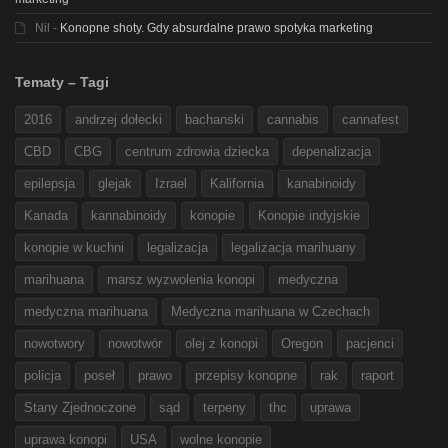
Nil
-
Konopne shoty. Gdy absurdalne prawo spotyka marketing
Tematy – Tagi
2016
andrzej dołecki
bachanski
cannabis
cannafest
CBD
CBG
centrum zdrowia dziecka
depenalizacja
epilepsja
glejak
Izrael
Kalifornia
kanabinoidy
Kanada
kannabinoidy
konopie
Konopie indyjskie
konopie w kuchni
legalizacja
legalizacja marihuany
marihuana
marsz wyzwolenia konopi
medyczna
medyczna marihuana
Medyczna marihuana w Czechach
nowotwory
nowotwór
olej z konopi
Oregon
pacjenci
policja
poseł
prawo
przepisy konopne
rak
raport
Stany Zjednoczone
sąd
terpeny
thc
uprawa
uprawa konopi
USA
wolne konopie