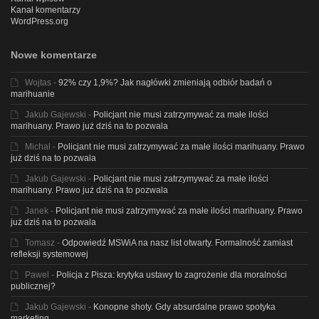
Kanał komentarzy
WordPress.org
Nowe komentarze
Wojtas
-
92% czy 1,9%? Jak nagłówki zmieniają odbiór badań o
marihuanie
Jakub Gajewski
-
Policjant nie musi zatrzymywać za małe ilości
marihuany. Prawo już dziś na to pozwala
Michal
-
Policjant nie musi zatrzymywać za małe ilości marihuany. Prawo
już dziś na to pozwala
Jakub Gajewski
-
Policjant nie musi zatrzymywać za małe ilości
marihuany. Prawo już dziś na to pozwala
Janek
-
Policjant nie musi zatrzymywać za małe ilości marihuany. Prawo
już dziś na to pozwala
Tomasz
-
Odpowiedź MSWiA na nasz list otwarty. Formalność zamiast
refleksji systemowej
Pawel
-
Policja z Pisza: krytyka ustawy to zagrożenie dla moralności
publicznej?
Jakub Gajewski
-
Konopne shoty. Gdy absurdalne prawo spotyka
marketing