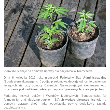
Pierwsze licencje na domowe uprawy dla pacjentów w Niemczech.
Dnia 6 kwietnia 2016 roku niemiecki
Federalny Sąd Administracyjny
(Bundesverwaltungsgericht) podjął przełomową decyzję odnośnie pacjentów
leczących się przy pomocy Cannabis. Najważniejszym elementem tego
orzeczenia jest
możliwość własnych upraw zgłaszanych przez pacjentów
.
Federalny Instytut Leków i Wyrobów Medycznych (Bundesinstitut für
Arzneimittel und Medizinprodukte – BfArM)
wydaje pierwsze licencje
na
domową uprawę, choć nadal obowiązują pewne dodatkowe zasady
bezpieczeństwa.