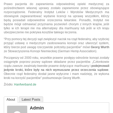
Prawo pacjenta do zapewnienia odpowiedniej opieki medycznej za
pośrednictwem własnej uprawy zostało zapewnione przez obowiązujące
rozporządzenie. Federalny Instytut Leków i Wyrobów Medycznych ma
obowiązek zagwarantować wydanie licencji na uprawę wszystkim, którzy
będą posiadali odpowiednie orzeczenia lekarskie. Ponadto, Instytut nie
będzie mógł odmawiać przyznania pozwoleń chorym z innych krajów, jeśli
tylko w ich terapii nie ma alternatywy dla marihuany lub jeśli w ich kraju
ubezpieczenie nie pokrywa kosztów takiego leczenia.
“Przy pomocy tej decyzji sąd zwiększył nacisk na rząd federalny, aby szybciej
przyjąć ustawę o medycznym zastosowaniu konopi oraz utworzyć system,
który bierze pod uwagę rzeczywiste potrzeby pacjentów” mówi
Georg Wurth
ze Stowarzyszenia Konopi Niemieckiej (German Hemp Association).
Począwszy od 2000 roku, wszelkie prawne postępy odnośnie konopi zostały
osiągnięte poprzez pozwy sądowe składane przez pacjentów. „Członkowie
rządu zawsze zwalniały kwestie prawne dotyczące marihuany i
podejmowali
jedynie kroki, które były na nich wymuszane przez orzeczenia sądowe
.
Obecnie rząd federalny dostał jasne wytyczne i mam nadzieję, że wykona
kroki na korzyść pacjentów” podsumowuje Georg Wurth.
Źródło:
Hanfverband.de
About
Latest Posts
Admin