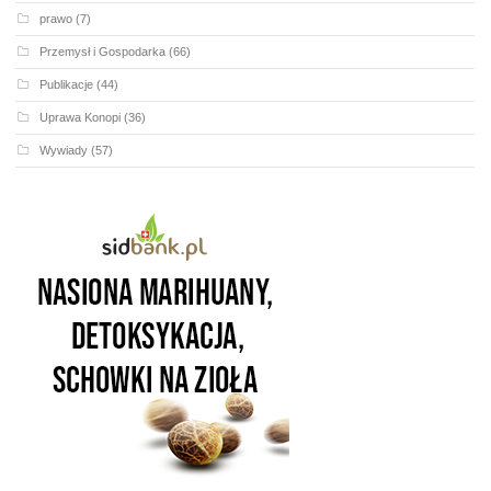
prawo
(7)
Przemysł i Gospodarka
(66)
Publikacje
(44)
Uprawa Konopi
(36)
Wywiady
(57)