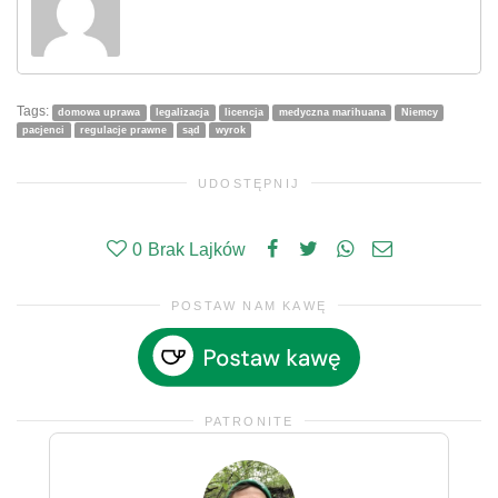
Tags:
domowa uprawa
legalizacja
licencja
medyczna marihuana
Niemcy
pacjenci
regulacje prawne
sąd
wyrok
UDOSTĘPNIJ
0
Brak Lajków
POSTAW NAM KAWĘ
PATRONITE