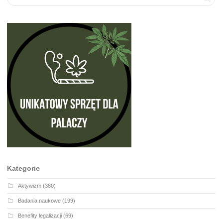
Kategorie
Aktywizm
(380)
Badania naukowe
(199)
Benefity legalizacji
(69)