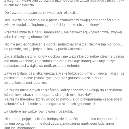
Życzę nam wszystkim zdrowia a przy jego braku życzę możliwość leczenia w
duchu miłosierdzia.
Do życzeń dołączam garść własnych refleksji…
Jeśli ludzie nie zaczną się o prostu szanować w swojej odmienności a nie
tylko w swojej zaślepione zgodności to daleko nie zajdziemy!
Przeraża mnie fala hejtu, manipulacji, małostkowości, krytykanctwa, zwykłej
albo i niezwykłej nienawiści!
Nic nie jest jednoznacznie dobre i jednoznacznie złe. Nikt nie ma monopolu
na prawdę, rację i jedynie słuszny punkt widzenia.
Życie składa się z milionów klocków i nie wszystkie do siebie idealnie pasują
ale mam wrażenie, że ostatnio cholernie brakuje dobrej woli aby łączyć…
natomiast jest wyjątkowo podkreślane dzielenie.
Zawsze byłam idealistką wierzącą w siłę ludzkiego umysłu i serca i taką chcę
pozostać… usilnie jednak życie poprzez gatunek ludzki próbuje
zweryfikować mój idealizm.
Patrzę na miłosiernych chrześcijan, którzy ochoczo nawołują do zarzynania
islamistów i strach mnie ogarnia skalą ich miłosierdzia!!!
Patrzę na liberałów, którzy ochoczo nawołują do przygarniania każdej ilości
uchodźców i też mnie strach ogarnia skalą ich ignorancji !!
Za cholerę nie widzę równowagi i rozsądku.
Nie umiem pojąć jak ktoś mieniący się chrześcijaninem ma chęć mordu i
umiem pojąć jak inni nie dostrzegają zagrożenia napływem ludzi innej
kultury i mentalności.