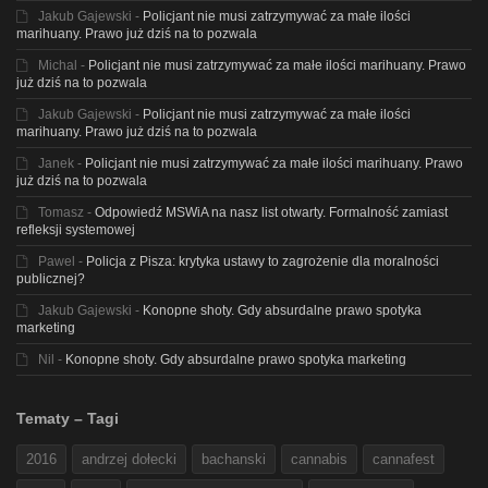
Jakub Gajewski
-
Policjant nie musi zatrzymywać za małe ilości
marihuany. Prawo już dziś na to pozwala
Michal
-
Policjant nie musi zatrzymywać za małe ilości marihuany. Prawo
już dziś na to pozwala
Jakub Gajewski
-
Policjant nie musi zatrzymywać za małe ilości
marihuany. Prawo już dziś na to pozwala
Janek
-
Policjant nie musi zatrzymywać za małe ilości marihuany. Prawo
już dziś na to pozwala
Tomasz
-
Odpowiedź MSWiA na nasz list otwarty. Formalność zamiast
refleksji systemowej
Pawel
-
Policja z Pisza: krytyka ustawy to zagrożenie dla moralności
publicznej?
Jakub Gajewski
-
Konopne shoty. Gdy absurdalne prawo spotyka
marketing
Nil
-
Konopne shoty. Gdy absurdalne prawo spotyka marketing
Tematy – Tagi
2016
andrzej dołecki
bachanski
cannabis
cannafest