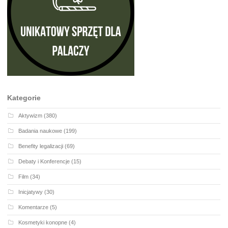
Kategorie
Aktywizm
(380)
Badania naukowe
(199)
Benefity legalizacji
(69)
Debaty i Konferencje
(15)
Film
(34)
Inicjatywy
(30)
Komentarze
(5)
Kosmetyki konopne
(4)