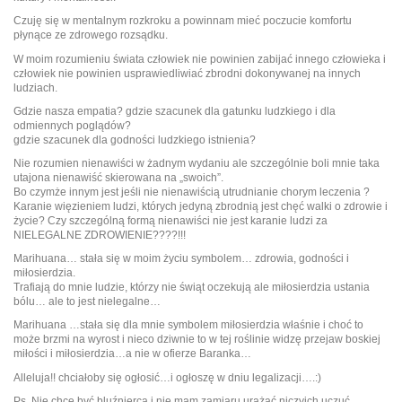
Czuję się w mentalnym rozkroku a powinnam mieć poczucie komfortu
płynące ze zdrowego rozsądku.
W moim rozumieniu świata człowiek nie powinien zabijać innego człowieka i
człowiek nie powinien usprawiedliwiać zbrodni dokonywanej na innych
ludziach.
Gdzie nasza empatia? gdzie szacunek dla gatunku ludzkiego i dla
odmiennych poglądów?
gdzie szacunek dla godności ludzkiego istnienia?
Nie rozumien nienawiści w żadnym wydaniu ale szczególnie boli mnie taka
utajona nienawiść skierowana na „swoich”.
Bo czymże innym jest jeśli nie nienawiścią utrudnianie chorym leczenia ?
Karanie więzieniem ludzi, których jedyną zbrodnią jest chęć walki o zdrowie i
życie? Czy szczególną formą nienawiści nie jest karanie ludzi za
NIELEGALNE ZDROWIENIE????!!!
Marihuana… stała się w moim życiu symbolem… zdrowia, godności i
miłosierdzia.
Trafiają do mnie ludzie, którzy nie świąt oczekują ale miłosierdzia ustania
bólu… ale to jest nielegalne…
Marihuana …stała się dla mnie symbolem miłosierdzia właśnie i choć to
może brzmi na wyrost i nieco dziwnie to w tej roślinie widzę przejaw boskiej
miłości i miłosierdzia…a nie w ofierze Baranka…
Alleluja!! chciałoby się ogłosić…i ogłoszę w dniu legalizacji….:)
Ps. Nie chcę być bluźniercą i nie mam zamiaru urażać niczyich uczuć