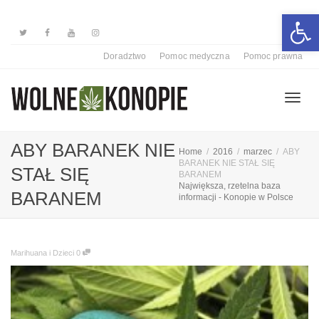
Otwórz 
Doradztwo
Pomoc medyczna
Pomoc prawna
Przełą
ABY BARANEK NIE
Home
2016
marzec
ABY
BARANEK NIE STAŁ SIĘ
STAŁ SIĘ
BARANEM
Największa, rzetelna baza
nawiga
BARANEM
informacji - Konopie w Polsce
Marihuana i Dzieci
0