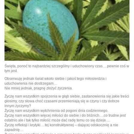
Święta, ponoć to najbardziej szczególny i uduchowiony czas….pewnie coś w
tym jest.
Obserwuję jednak świat wkoło siebie i jakoś tego miłosierdzia i
uduchowienia nie dostrzegam…
Nie mniej jednak, pragnę złożyć życzenia.
Życzę nam wszystkim spojrzenia w głąb siebie, zastanowienia się jakie treści
głosimy, czy słowa choć czasami przemieniają się w czyny i czy dobrze
innym życzymy?
Życzę nam wszystkim wytchnienia od pogoni dnia codziennego.
Życzę nam wszystkim więcej miłości do siebie i do bliźnich….co trudne jest
ostatnio ale i tak tylko miłość może dać radę temu co się dzieje….
Życzę refleksji i krytyki …tej konstruktywnej – dającej odskocznię a nie
zapadnię…