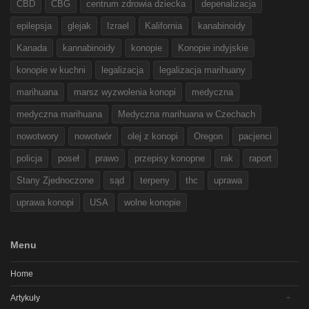
CBD
CBG
centrum zdrowia dziecka
depenalizacja
epilepsja
glejak
Izrael
Kalifornia
kanabinoidy
Kanada
kannabinoidy
konopie
Konopie indyjskie
konopie w kuchni
legalizacja
legalizacja marihuany
marihuana
marsz wyzwolenia konopi
medyczna
medyczna marihuana
Medyczna marihuana w Czechach
nowotwory
nowotwór
olej z konopi
Oregon
pacjenci
policja
poseł
prawo
przepisy konopne
rak
raport
Stany Zjednoczone
sąd
terpeny
thc
uprawa
uprawa konopi
USA
wolne konopie
Menu
Home
Artykuły