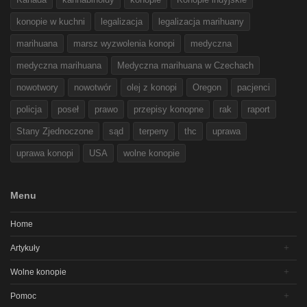
konopie w kuchni
legalizacja
legalizacja marihuany
marihuana
marsz wyzwolenia konopi
medyczna
medyczna marihuana
Medyczna marihuana w Czechach
nowotwory
nowotwór
olej z konopi
Oregon
pacjenci
policja
poseł
prawo
przepisy konopne
rak
raport
Stany Zjednoczone
sąd
terpeny
thc
uprawa
uprawa konopi
USA
wolne konopie
Menu
Home
Artykuły
Wolne konopie
Pomoc