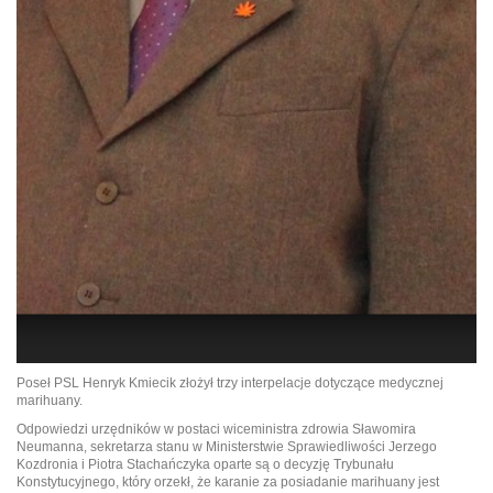
Poseł PSL Henryk Kmiecik złożył trzy interpelacje dotyczące medycznej
marihuany.
Odpowiedzi urzędników w postaci wiceministra zdrowia Sławomira
Neumanna, sekretarza stanu w Ministerstwie Sprawiedliwości Jerzego
Kozdronia i Piotra Stachańczyka oparte są o decyzję Trybunału
Konstytucyjnego, który orzekł, że karanie za posiadanie marihuany jest