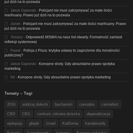
już dziś na to pozwala
Jakub Gajewski
-
Policjant nie musi zatrzymywać za małe ilości
marihuany. Prawo już dziś na to pozwala
Janek
-
Policjant nie musi zatrzymywać za małe ilości marihuany. Prawo
już dziś na to pozwala
Tomasz
-
Odpowiedź MSWiA na nasz list otwarty. Formalność zamiast
refleksji systemowej
Pawel
-
Policja z Pisza: krytyka ustawy to zagrożenie dla moralności
publicznej?
Jakub Gajewski
-
Konopne shoty. Gdy absurdalne prawo spotyka
marketing
Nil
-
Konopne shoty. Gdy absurdalne prawo spotyka marketing
Tematy – Tagi
2016
andrzej dołecki
bachanski
cannabis
cannafest
CBD
CBG
centrum zdrowia dziecka
depenalizacja
epilepsja
glejak
Izrael
Kalifornia
kanabinoidy
Kanada
kannabinoidy
konopie
Konopie indyjskie