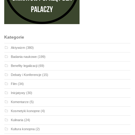
Kategorie
Aktywizm
(380)
Badania naukowe
(199)
Benefity legalizacji
(69)
Debaty i Konferencje
(15)
Film
(34)
Inicjatywy
(30)
Komentarze
(5)
Kosmetyki konopne
(4)
Kulinaria
(24)
Kultura konopna
(2)