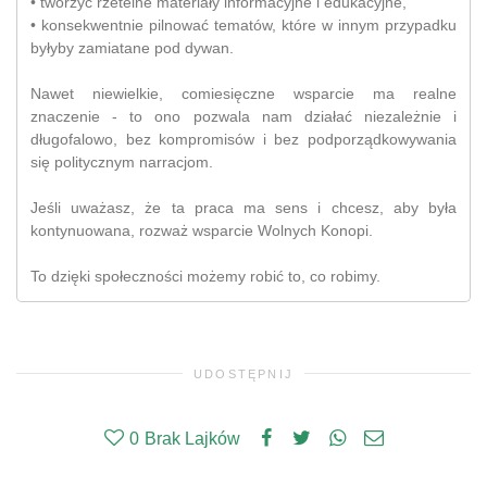
• tworzyć rzetelne materiały informacyjne i edukacyjne,
• konsekwentnie pilnować tematów, które w innym przypadku
byłyby zamiatane pod dywan.
Nawet niewielkie, comiesięczne wsparcie ma realne
znaczenie - to ono pozwala nam działać niezależnie i
długofalowo, bez kompromisów i bez podporządkowywania
się politycznym narracjom.
Jeśli uważasz, że ta praca ma sens i chcesz, aby była
kontynuowana, rozważ wsparcie Wolnych Konopi.
To dzięki społeczności możemy robić to, co robimy.
UDOSTĘPNIJ
0
Brak Lajków