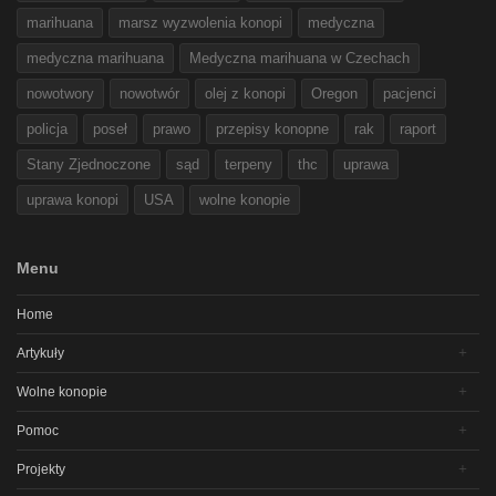
marihuana
marsz wyzwolenia konopi
medyczna
medyczna marihuana
Medyczna marihuana w Czechach
nowotwory
nowotwór
olej z konopi
Oregon
pacjenci
policja
poseł
prawo
przepisy konopne
rak
raport
Stany Zjednoczone
sąd
terpeny
thc
uprawa
uprawa konopi
USA
wolne konopie
Menu
Home
Artykuły
Wolne konopie
Pomoc
Projekty