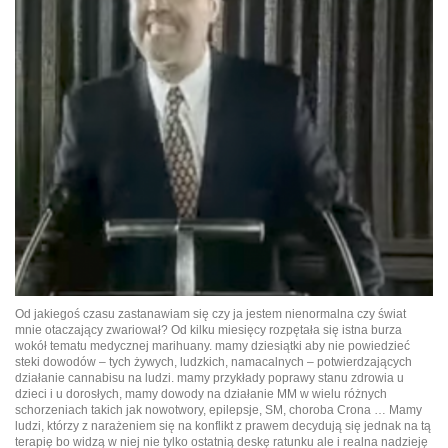
Od jakiegoś czasu zastanawiam się czy ja jestem nienormalna czy świat
mnie otaczający zwariował? Od kilku miesięcy rozpętała się istna burza
wokół tematu medycznej marihuany. mamy dziesiątki aby nie powiedzieć
steki dowodów – tych żywych, ludzkich, namacalnych – potwierdzających
działanie cannabisu na ludzi. mamy przykłady poprawy stanu zdrowia u
dzieci i u dorosłych, mamy dowody na działanie MM w wielu różnych
schorzeniach takich jak nowotwory, epilepsje, SM, choroba Crona … Mamy
ludzi, którzy z narażeniem się na konflikt z prawem decydują się jednak na tą
terapię bo widzą w niej nie tylko ostatnią deskę ratunku ale i realna nadzieję