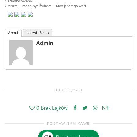
niedostosowana…
Z resztą… mogę być świrem… Max jest tego wart…
About
Latest Posts
Admin
UDOSTĘPNIJ
0
Brak Lajków
POSTAW NAM KAWĘ