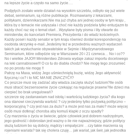
na lepsze życie a często na samo życie….
Podjętych zostało wiele działań na wysokim szczeblu, odbyło się już wiele
debat, seminarium, są różne publikacje. Rozmawiamy z lekarzami,
politykami, dziennikarzami.Nie ma już chyba ani jednej osoby w tym kraju ,
która by o temacie nie usłyszała i choć nie każdy podziela tylko entuzjazm to
każdy choć raz się o temat otarł…Wysyłane były pisma i lity otwarte do
ministerstw, do kancelarii Premiera, Prezydenta i do władz kościelnych.
Każdy poseł i każdy senator w tym kraju również dostał korespondencję na
osobista skrzynkę e-mail..Jesteśmy też w przededniu ważnych wydarzeń
takich jak wysłuchanie obywatelskie w Sejmie i Międzynarodowego
Seminarium, które odbędzie się w Warszawie 20 i 21 czerwca… No i co??
No i wielkie JAJO!!! Ministerstwo Zdrowia wydaje zakaz importu docelowego
na leki cannabisowe!!! O co tu do diabła chodzi? Nie mogę tego zrozumieć
no po prostu nie mogę !!
Patrzę na Maxa, widzę Jego uśmiechniętą buzię, widzę Jego aktywność
fizyczną i co? i to NIC MA NIE ZNACZYĆ!!?
Co jeszcze musi się zadziać aby władza zaczęła służyć ludziom?Ile osób
musi stracić bezsensownie życie czekając na regulacje prawne?Ile dzieci ma
cierpieć bo brak uregulowań?
szczerze się zastanawiam nad istotą i wartością ludzkiego życia? dla kogo
ona stanowi rzeczywista wartość ? czy jesteśmy tylko pożywką polityczno –
korporacyjną ? czy jest nas za dużo? a może jest nas za mało? może więcej
osób musi dotknąć choroba aby komuś klapki z oczu spadły?
Czy marzenia o życiu w świecie, gdzie człowiek jest dobrem nadrzędnym,
jego godność i dobrostan jest ważny o ile nie najważniejszy, gdzie politycy
służą ludziom bo są dobrzy, mądrzy i empatyczni …czy takie marzenia są
rojeniami wariata? tak się cholera czuję… jak wariat, jak świr, jak jednostka