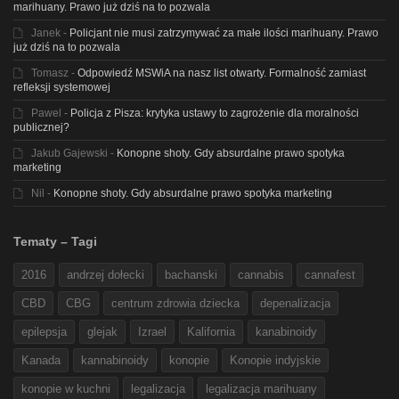
marihuany. Prawo już dziś na to pozwala
Janek
-
Policjant nie musi zatrzymywać za małe ilości marihuany. Prawo
już dziś na to pozwala
Tomasz
-
Odpowiedź MSWiA na nasz list otwarty. Formalność zamiast
refleksji systemowej
Pawel
-
Policja z Pisza: krytyka ustawy to zagrożenie dla moralności
publicznej?
Jakub Gajewski
-
Konopne shoty. Gdy absurdalne prawo spotyka
marketing
Nil
-
Konopne shoty. Gdy absurdalne prawo spotyka marketing
Tematy – Tagi
2016
andrzej dołecki
bachanski
cannabis
cannafest
CBD
CBG
centrum zdrowia dziecka
depenalizacja
epilepsja
glejak
Izrael
Kalifornia
kanabinoidy
Kanada
kannabinoidy
konopie
Konopie indyjskie
konopie w kuchni
legalizacja
legalizacja marihuany