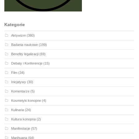
Kategorie
Aktywizm
(380)
Badania naukowe
(199)
Benefity legalizacji
(69)
Debaty i Konferencje
(15)
Film
(34)
Inicjatywy
(30)
Komentarze
(5)
Kosmetyki konopne
(4)
Kulinaria
(24)
Kultura konopna
(2)
Manifestacje
(57)
Marihuana
(64)