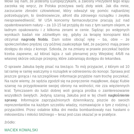
Mówi się nam, że jesteśmy Europejczykami, a żałosny Prezydent tego kraju
zarzeka się wręcz, że Polska przeżywa swój złoty wiek. Jak dla mnie,
zarzucanie zbrodni człowiekowi, który odważył się pomóc najbardziej
potrzebującym, to średniowiecze, afront dla zdrowego rozsądku i zwykła
niesprawiedliwość. W USA koncerny farmaceutyczne pracują już nad
opatentowaniem natury – za 10-15 lat przyjdą do nas z tym samym olejem, w
ładnym opakowaniu i z kilkoma zerami w cenie. Sądząc po wstępnych
wynikach badań nie zdziwiłbym się, gdyby za terapię konopiami ktoś
otrzymał
nagrodę Nobla
. Dam sobie obciąć rękę – ba, obie – że
społeczeństwo prędzej czy później zaakceptuje fakt, że pacjenci mają prawo
dostępu do oleju z konopi. Szkoda, że na zmiany w prawie poczekać będzie
trzeba zapewne, aż któraś łajza z sali plenarnej przy Wiejskiej 4/6/8 na
własnej skórze odczuje przepisy, które zabraniają dostępu do lekarstwa.
O sprawie Jakuba będę pisać na bieżąco. To mój przyjaciel, z którym od 10
lat ramię w ramię walczymy o rozsądek w odniesieniu do konopi. Sprawa jest
jeszcze gorąca i na szczegółowe informacje przyjdzie nam trochę poczekać.
Na razie wiemy, że sędzia zgodził się na poręczenie majątkowe, dając Kubie
szansę na przygotowanie swojej obrony na wolności, nie zza więziennych
krat. Tymczasem do ludzi dobrej woli gorąca prośba o zainteresowanie
wszystkich świętych. Jedyną szansą Jakuba jest w tej chwili
nagłośnienie
sprawy
. Informujcie zaprzyjaźnionych dziennikarzy, piszcie do swoich
reprezentantów na każdym szczeblu władzy, rozmawiajcie o tym z rodziną i
przyjaciółmi. Przez ostatnie kilka dni media bombardowały nas hasłami o
miłosierdziu i miłości bliźniego – teraz jest czas okazać je w praktyce.
źródło:
MACIEK KOWALSKI