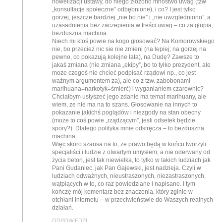
nowelizacji ustawy, do niego złożono mnóstwo uwag (tzw
„konsultacje społeczne” odbębnione), i co? I jest tylko
gorzej, jeszcze bardziej „nie bo nie” i „nie uwzgledniono”, a
uzasadnienia bez zaczepienia w treści uwag – co za głupia,
bezduszna machina.
Niech mi ktoś powie na kogo głosować? Na Komorowskiego
nie, bo przecież nic sie nie zmieni (na lepiej; na gorzej na
pewno, co pokazują kolejne lata), na Dudę? Zawsze to
jakaś zmiana (nie zmiana „ekipy”, bo to tylko prezydent, ale
moze czegoś nie chcieć podpisać rządowi np., co jest
ważnym argumentem za), ale co z tzw. zabobonami
marihuana=narkotyk=śmierć) i wyganianiem czarownic?
Chciałbym usłyszeć jego zdanie ma temat marihuany, ale
wiem, ze nie ma na to szans. Głosowanie na innych to
pokazanie jakichś poglądów i niezgody na stan obecny
(może to coś powie „rządzącym”, jesli odsetek będzie
spory?). Dlatego polityka mnie odstręcza – to bezduszna
machina.
Więc skoro szansa na to, że prawo będą w końcu tworzyli
specjaliści i ludzie z otwartym umysłem, a nie oderwany od
życia beton, jest tak niewielka, to tylko w takich ludziach jak
Pani Gudaniec, jak Pan Gajewski, jest nadzieja. Czyli w
ludziach odważnych, nieustraszonych, niezastraszonych,
wątpiących w to, co raz powiedziane i napisane. I tym
kończę mój komentarz bez znaczenia, który zginie w
otchłani internetu – w przeciwieństwie do Waszych realnych
działań.
ODPOWIEDZI