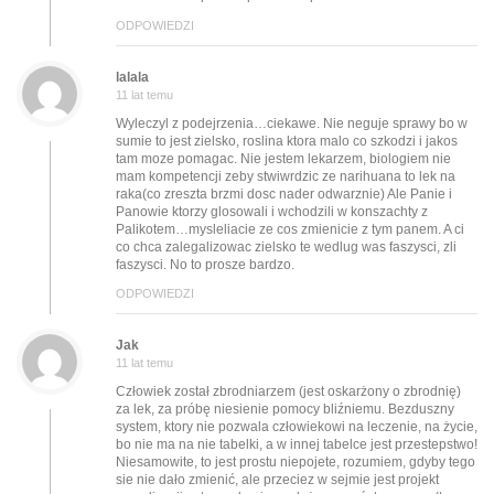
ODPOWIEDZI
lalala
11 lat temu
Wyleczyl z podejrzenia…ciekawe. Nie neguje sprawy bo w
sumie to jest zielsko, roslina ktora malo co szkodzi i jakos
tam moze pomagac. Nie jestem lekarzem, biologiem nie
mam kompetencji zeby stwiwrdzic ze narihuana to lek na
raka(co zreszta brzmi dosc nader odwarznie) Ale Panie i
Panowie ktorzy glosowali i wchodzili w konszachty z
Palikotem…mysleliacie ze cos zmienicie z tym panem. A ci
co chca zalegalizowac zielsko te wedlug was faszysci, zli
faszysci. No to prosze bardzo.
ODPOWIEDZI
Jak
11 lat temu
Człowiek został zbrodniarzem (jest oskarżony o zbrodnię)
za lek, za próbę niesienie pomocy bliźniemu. Bezduszny
system, ktory nie pozwala człowiekowi na leczenie, na życie,
bo nie ma na nie tabelki, a w innej tabelce jest przestepstwo!
Niesamowite, to jest prostu niepojete, rozumiem, gdyby tego
sie nie dało zmienić, ale przeciez w sejmie jest projekt