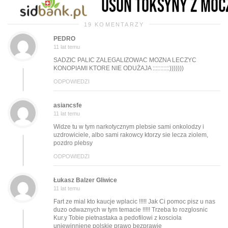
19 KOMENTARZY
PEDRO
k
11 lat temu
SADZIC PALIC ZALEGALIZOWAC MOZNA LECZYC
KONOPIAMI KTORE NIE ODUŻAJA :::::::::::)))))))
ODPOWIEDZI
asiancsfe
11 lat temu
Widze tu w tym narkotycznym plebsie sami onkolodzy i
uzdrowiciele, albo sami rakowcy ktorzy sie lecza ziolem,
pozdro plebsy
ODPOWIEDZI
Łukasz Balzer Gliwice
11 lat temu
Fart ze mial kto kaucje wplacic !!!!! Jak Ci pomoc pisz u nas
duzo odwaznych w tym temacie !!!!! Trzeba to rozglosnic
Kur.y Tobie pietnastaka a pedofilowi z kosciola
uniewinniene polskie prawo bezprawie