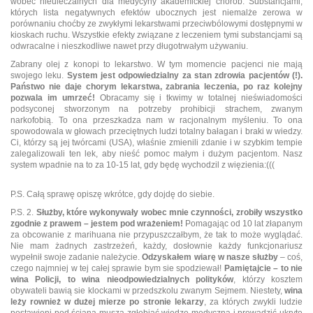
wobec nieuleczalnych dla medycyny akademickiej chorób. Substancjami,
których lista negatywnych efektów ubocznych jest niemalże zerowa w
porównaniu choćby ze zwykłymi lekarstwami przeciwbólowymi dostępnymi w
kioskach ruchu. Wszystkie efekty związane z leczeniem tymi substancjami są
odwracalne i nieszkodliwe nawet przy długotrwałym używaniu.
Zabrany olej z konopi to lekarstwo. W tym momencie pacjenci nie mają
swojego leku.
System jest odpowiedzialny za stan zdrowia pacjentów (!).
Państwo nie daje chorym lekarstwa, zabrania leczenia, po raz kolejny
pozwala im umrzeć!
Obracamy się i tkwimy w totalnej nieświadomości
podsyconej stworzonym na potrzeby prohibicji strachem, zwanym
narkofobią. To ona przeszkadza nam w racjonalnym myśleniu. To ona
spowodowala w głowach przeciętnych ludzi totalny bałagan i braki w wiedzy.
Ci, którzy są jej twórcami (USA), właśnie zmienili zdanie i w szybkim tempie
zalegalizowali ten lek, aby nieść pomoc małym i dużym pacjentom. Nasz
system wpadnie na to za 10-15 lat, gdy będę wychodzil z więzienia:(((
P.S. Całą sprawę opiszę wkrótce, gdy dojdę do siebie.
P.S. 2.
Służby, które wykonywały wobec mnie czynności, zrobiły wszystko
zgodnie z prawem – jestem pod wrażeniem!
Pomagając od 10 lat złapanym
za obcowanie z marihuana nie przypuszczałbym, że tak to może wyglądać.
Nie mam żadnych zastrzeżeń, każdy, dosłownie każdy funkcjonariusz
wypełnił swoje zadanie należycie.
Odzyskałem wiarę w nasze służby
– coś,
czego najmniej w tej całej sprawie bym sie spodziewał!
Pamiętajcie – to nie
wina Policji, to wina nieodpowiedzialnych polityków
, którzy kosztem
obywateli bawią sie klockami w przedszkolu zwanym Sejmem. Niestety,
wina
leży rownież w dużej mierze po stronie lekarzy
, za których zwykli ludzie