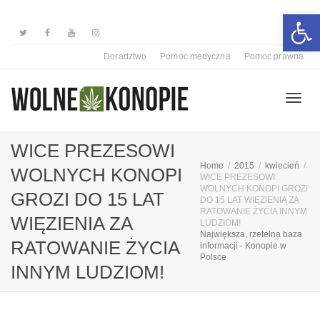
Otwórz 
Doradztwo
Pomoc medyczna
Pomoc prawna
Przełą
WICE PREZESOWI
Home
2015
kwiecień
WOLNYCH KONOPI
WICE PREZESOWI
nawiga
WOLNYCH KONOPI GROZI
GROZI DO 15 LAT
DO 15 LAT WIĘZIENIA ZA
RATOWANIE ŻYCIA INNYM
WIĘZIENIA ZA
LUDZIOM!
Największa, rzetelna baza
RATOWANIE ŻYCIA
informacji - Konopie w
Polsce
INNYM LUDZIOM!