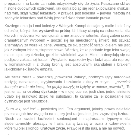
preparatom na bazie cannabis odzyskiwały siły do życia. Puszczano ckliwe
historie cudownych ozdrowień, jak ognia bojąc się jednak poważnej dyskusji
nad tym, skąd wziąć lekarstwo. A prawda jest bolesna – jedyną metodą na
zdobycie lekarstwa nad Wisłą jest dziś świadome łamanie prawa.
Każdego dnia ja i moi koledzy z Wolnych Konopi dostajemy maile i telefony
od osób, których
los wystawił na próbę
. Ich bliscy cierpią na schorzenia, dla
których medycyna konwencjonalna nie znajduje ratunku. Stają zatem przed
dramatycznym wyborem – godzić się na nieuchronną śmierć, lub szukać
alternatywy za wszelką cenę. Wiedzą, że skuteczność terapii olejem nie jest,
jak z żadnym lekiem, stuprocentowa. Wiedzą, że za podanie tego leku swojej
matce, ojcu czy dziecku, grozi im wieloletni wyrok. Mimo to decydują się na
podjęcie zakazanej terapii. Wysyłanie naprzeciw tych ludzi aparatu represji
w kominiarkach i z długą bronią jest absolutnym skandalem i brakiem
jakichkolwiek śladów empatii.
Ale zaraz zaraz – powiedzą „prawdziwi Polacy”, podtrzymujący narodową
tradycję narzekania, krytykowania i szukania dziury w całym –
„przecież
konopie wcale nie leczą, bo gdyby leczyły, to byłyby w aptece, prawda?
„. To
jest temat na
osobną dyskusję
– w mojej ocenie, jeśli choć jedno istnienie
udało się uratować dzięki tej substancji, to karanie za jej posiadanie lub
dystrybucję jest nieludzkie.
„Dura lex, sed lex”
– powiedzą inni. Ten argument, jakoby prawa należało
przestrzegać bez względu na to, czy jest racjonalne, jest zwyczajną bzdurą.
Niech ze swoimi łacińskimi sentencjami i mądrościami typowymi dla
studenta-neofity głoszący te hasła staną twarzą w twarz z człowiekiem,
któremu olej z konopi
uratował życie
. Prawo jest dla nas, a nie na odwrót.