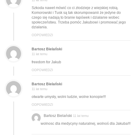
11 lat temu
Szkoda nawet mówić co ci złodzieje z wiejskiej robią.
Komorowski i Tusk są tak skorumpowanii że jedyne do
czego się nadają to branie łapówek i działanie wobec
społeczeństwu. Trzeba pomóc Jakubowi i promować jego
działania.
ODPOWIEDZI
Bartosz Bielański
11 lat temu
freedom for Jakub
ODPOWIEDZI
Bartosz Bielański
11 lat temu
otwarte umysły, wolni ludzie, wolne konopie!!!
ODPOWIEDZI
Bartosz Bielański
11 lat temu
wolnosc dla medycyny naturalnej, wolnoś dla Jakuba!!!