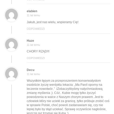
elabien
11 lat temu
Jakub, jest nas wielu, wspieramy Cię!
ODPOWIEDZI
Haze
11 lat temu
CHORY RZĄD!!!
ODPOWIEDZI
Decu
11 lat temu
Wszystkim tępym za przeproszeniem konserwatystom
osobiście życzę werdyktu lekarza: „Ma Pan/i oporny na
leczenie nowotwór..” .lZobaczylibyśmy natychmiastową
zmianę myślenia ;). Cóż.. Kubie mogę tylko życzyć
powodzenia w walce z Naszym chorym prawem. Jest to
człowiek który nie uciekł za granicę, tylko próbuje zrobić coś
w sprawie Polski, choć powoli zastanawiam się, czy nie
lepiej było by stąd uciekać. Sprawę oczywiście nagłośnie,
jeszcze raz trzymaj się Kuba ;).