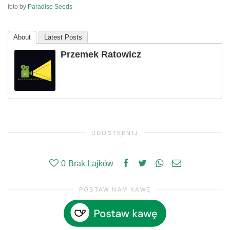
foto by
Paradise Seeds
About
Latest Posts
Przemek Ratowicz
UDOSTĘPNIJ
0
Brak Lajków
POSTAW NAM KAWĘ