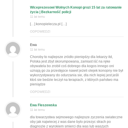
Wiceprezesowi Wolnych Konopi grozi 15 lat za ratowanie
życia | Bezkarność policji
11 lat temu
[…] konopielecza.pl […]
ODPOWIEDZI
Ewa
11 lat temu
Choroby to najlepsze zródło pieniędzy dla lekarzy itd,
Polska jest zbyt skorumpowana, zamiast iść na ręke
obywatela bo zrobił coś dobrego dla kogos innego oni
uznają go za przestępce nawet jeżeli olejek konopny nie był
wykorzystywany do odurzania sie, dla nich lepiej jest jeśli
ktoś sie bedzie leczył na terapiach, z których państwo ma
pieniądze
ODPOWIEDZI
Ewa Fleszewska
11 lat temu
dla towarzystwa sejmowego najlepsze zyczenia swiateczne
oby jak najwiecej z was dane bylo przezyc strach po
diagnozie z wyrokiem smierci dla was lub waszych