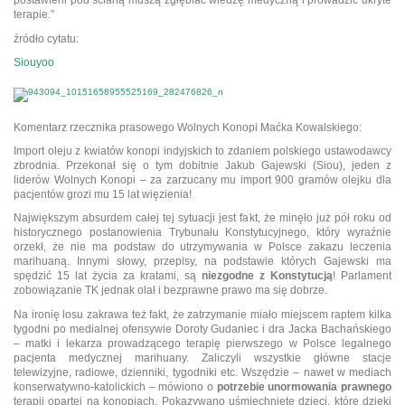
postawieni pod ścianą muszą zgłębiać wiedzę medyczną i prowadzić ukryte
terapie.”
źródło cytatu:
Siouyoo
Komentarz rzecznika prasowego Wolnych Konopi Maćka Kowalskiego:
Import oleju z kwiatów konopi indyjskich to zdaniem polskiego ustawodawcy
zbrodnia. Przekonał się o tym dobitnie Jakub Gajewski (Siou), jeden z
liderów Wolnych Konopi – za zarzucany mu import 900 gramów olejku dla
pacjentów grozi mu 15 lat więzienia!
Największym absurdem całej tej sytuacji jest fakt, że minęło już pół roku od
historycznego postanowienia Trybunału Konstytucyjnego, który wyraźnie
orzekł, że nie ma podstaw do utrzymywania w Polsce zakazu leczenia
marihuaną. Innymi słowy, przepisy, na podstawie których Gajewski ma
spędzić 15 lat życia za kratami, są
niezgodne z Konstytucją
! Parlament
zobowiązanie TK jednak olał i bezprawne prawo ma się dobrze.
Na ironię losu zakrawa też fakt, że zatrzymanie miało miejscem raptem kilka
tygodni po medialnej ofensywie Doroty Gudaniec i dra Jacka Bachańskiego
– matki i lekarza prowadzącego terapię pierwszego w Polsce legalnego
pacjenta medycznej marihuany. Zaliczyli wszystkie główne stacje
telewizyjne, radiowe, dzienniki, tygodniki etc. Wszędzie – nawet w mediach
konserwatywno-katolickich – mówiono o
potrzebie unormowania prawnego
terapii opartej na konopiach. Pokazywano uśmiechnięte dzieci, które dzięki