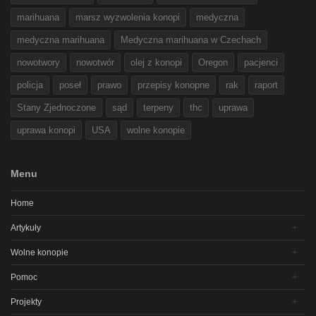
marihuana
marsz wyzwolenia konopi
medyczna
medyczna marihuana
Medyczna marihuana w Czechach
nowotwory
nowotwór
olej z konopi
Oregon
pacjenci
policja
poseł
prawo
przepisy konopne
rak
raport
Stany Zjednoczone
sąd
terpeny
thc
uprawa
uprawa konopi
USA
wolne konopie
Menu
Home
Artykuły
Wolne konopie
Pomoc
Projekty