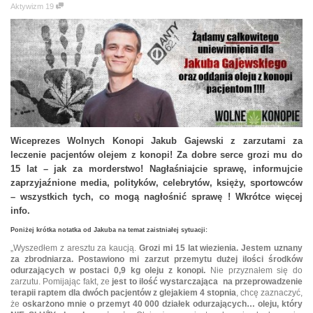
Aktywizm
19
Wiceprezes Wolnych Konopi Jakub Gajewski z zarzutami za
leczenie pacjentów olejem z konopi! Za dobre serce grozi mu do
15 lat – jak za morderstwo! Nagłaśniajcie sprawę, informujcie
zaprzyjaźnione media, polityków, celebrytów, księży, sportowców
– wszystkich tych, co mogą nagłośnić sprawę ! Wkrótce więcej
info.
Poniżej krótka notatka od Jakuba na temat zaistniałej sytuacji:
„Wyszedłem z aresztu za kaucją.
Grozi mi 15 lat wiezienia. Jestem uznany
za zbrodniarza. Postawiono mi zarzut przemytu dużej ilości środków
odurzających w postac
i 0,9 kg oleju z konopi.
Nie przyznałem się do
zarzutu. Pomijając fakt, ze
jest to
ilość
wystarczająca na przeprowadzenie
terapii raptem dla dwóch pacjentów z glejakiem 4 stopnia
, chcę zaznaczyć,
że
oskarżono mnie o przemyt 40 000 działek odurzających… oleju, który