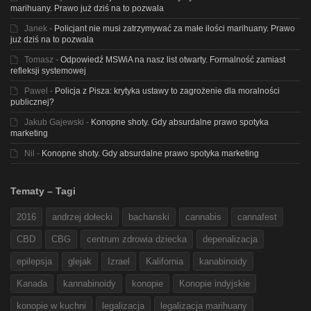
marihuany. Prawo już dziś na to pozwala
Janek
-
Policjant nie musi zatrzymywać za małe ilości marihuany. Prawo
już dziś na to pozwala
Tomasz
-
Odpowiedź MSWiA na nasz list otwarty. Formalność zamiast
refleksji systemowej
Pawel
-
Policja z Pisza: krytyka ustawy to zagrożenie dla moralności
publicznej?
Jakub Gajewski
-
Konopne shoty. Gdy absurdalne prawo spotyka
marketing
Nil
-
Konopne shoty. Gdy absurdalne prawo spotyka marketing
Tematy – Tagi
2016
andrzej dołecki
bachanski
cannabis
cannafest
CBD
CBG
centrum zdrowia dziecka
depenalizacja
epilepsja
glejak
Izrael
Kalifornia
kanabinoidy
Kanada
kannabinoidy
konopie
Konopie indyjskie
konopie w kuchni
legalizacja
legalizacja marihuany