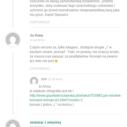
szacunek za swoją samarytańską działalność. Zróbmy
wszystko, żeby uratować tego szlachetnego człowieka i
uchronić go przed monstrualnie niesprawiedliwą karą jaka
mu grozi. Kamil Sipowicz
ODPOWIEDZI
Jo Anna
11 lat temu
Calym sercem za, tylko blagam.. dodajcie drugie „i” w
kazdym slowie „konopi”. Fakt, ze jaramy, nie znaczy wcale,
ze musza nas uwazac za analfabetow. Konopii na pewno
tez milo nie jest
ODPOWIEDZI
ann
11 lat temu
Jo Anna
w artykule ortografia jest ok !
http://www.gazetawroclawska.pl/artykul/703985,jan-miodek-
konopie-konopi,id,t.html?cookie=1
konopi ( jedno „i ” na końcu )
złodzieje z wiejskiej