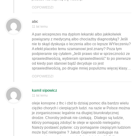
ODPOWIEDZI
abc
11 lat temu
A pan wiceprezes ma dyplom lekarski albo jakikolwiek
powiązany z medycyną albo chociażby diagnostyką? Jeśli
nie to skąd dyskusja o leczenia albo co lepsze WYleczeniu?
A efekt placebo temu szamanowi jest znany? Poza tym
podpieranie się cytatem „Jeśli prawo stoi w sprzeczności ze
sprawiedliwością, wybieram sprawiedliwość” to po pierwsze
od kiedy pan stanowi bądź decyduje co jest
sprawiedliwością, po drugie mniej populizmu więcej klasy…
ODPOWIEDZI
kamil sipowicz
11 lat temu
oleje konopne z thc i cbd to dzisiaj pomoc dla bardzo wielu
ciężko chorych i cierpiących ludzi. na razie w Polsce można
je zorganiozowac legalnie na dlugiej biurokratycznej
drodze. Choroby jednak nie czekają . Dlatego są ludzie,
którzy pomagają zdobyć te oleje w sposób nielegalny.
Należy postawić pytanie: czy pomaganie ciepiącym ludziom
może być nielegalne ? Jakub Gajewski zasługuje na