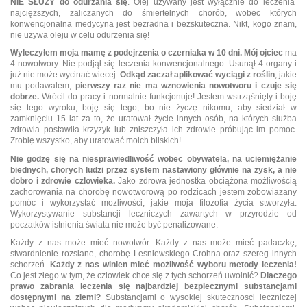
NIE SŁUŻY
do odurzania się
. Olej używany jest wyłącznie do leczenia
najcięższych, zaliczanych do śmiertelnych chorób, wobec których
konwencjonalna medycyna jest bezradna i bezskuteczna. Nikt, kogo znam,
nie używa oleju w celu odurzenia się!
Wyleczyłem moja mamę z podejrzenia o czerniaka w 10 dni.
Mój ojciec
ma
4 nowotwory. Nie podjął się leczenia konwencjonalnego. Usunął 4 organy i
już nie może wycinać wiecej.
Odkąd zaczał aplikować wyciągi z roślin
, jakie
mu podawalem,
pierwszy raz nie ma wznowienia nowotworu i czuje się
dobrze.
Wrócil do pracy i normalnie funkcjonuje! Jestem wstrząśnięty i boję
się tego wyroku, boję się tego, bo nie życzę nikomu, aby siedział w
zamknięciu 15 lat za to, że uratował życie innych osób, na których służba
zdrowia postawiła krzyzyk lub zniszczyła ich zdrowie próbując im pomoc.
Zrobię wszystko, aby uratować moich bliskich!
Nie godzę się na niesprawiedliwość wobec obywatela, na uciemiężanie
biednych, chorych ludzi przez system nastawiony głównie na zysk, a nie
dobro i zdrowie czlowieka.
Jako zdrowa jednostka obciążona możliwością
zachorowania na chorobę nowotworową po rodzicach jestem zobowiazany
pomóc i wykorzystać mozliwości, jakie moja filozofia życia stworzyła.
Wykorzystywanie substancji leczniczych zawartych w przyrodzie od
poczatków istnienia świata nie może być penalizowane.
Każdy z nas może mieć nowotwór. Każdy z nas może mieć padaczkę,
stwardnienie rozsiane, chorobę
Lesniewskiego-Crohna
oraz szereg innych
schorzeń.
Każdy z nas winien mieć możliwość wyboru metody leczenia!
Co jest złego w tym, że człowiek chce się z tych schorzeń uwolnić?
Dlaczego
prawo zabrania leczenia się najbardziej bezpiecznymi substancjami
dostępnymi na ziemi?
Substancjami o wysokiej skutecznosci leczniczej