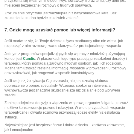
przyjrzenia się własnym metodom wychowawczym oraz temu, czy dom jest
miejscem bezpiecznej rozmowy o trudnych sprawach.
Zrozumienie przyczyny jest ważniejsze niż natychmiastowa kara. Bez
zrozumienia trudno będzie cokolwiek zmienić.
7. Gdzie mogę uzyskać pomoc lub więcej informacji?
Jeśli martwisz się, że Twoje dziecko używa marihuany albo nie wiesz, jak
rozpocząć z nim rozmowę, warto skorzystać z profesjonalnego wsparcia.
Jednym z programów specjalizujących się w pracy z młodzieżą używającą
konopi jest
Candis
. W placówkach tego typu pracują przeszkoleni doradcy i
terapeuci, którzy pomagają zarówno młodym osobom, jak i ich rodzicom.
Można tam uzyskać rzetelną informację, wsparcie w prowadzeniu rozmowy
oraz wskazówki, jak reagować w sposób konstruktywny.
Jeśli czujesz, że sytuacja Cię przerasta, nie jest oznaką słabości
poproszenie o pomoc specjalisty. Wczesna, spokojna interwencja
wychowawcza jest znacznie skuteczniejsza niż działanie pod wpływem
strachu.
Zanim podejmiesz decyzję o włączeniu w sprawę organów ścigania, rozważ
możliwe konsekwencje prawne i relacyjne. W wielu przypadkach wsparcie
terapeutyczne i otwarta rozmowa przynoszą lepsze efekty niż eskalacja
sytuacji.
Najważniejsze jest bezpieczeństwo i dobro dziecka – zarówno zdrowotne,
jak i emocjonalne.