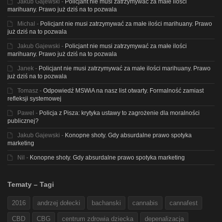
Jakub Gajewski
-
Policjant nie musi zatrzymywać za małe ilości
marihuany. Prawo już dziś na to pozwala
Michal
-
Policjant nie musi zatrzymywać za małe ilości marihuany. Prawo
już dziś na to pozwala
Jakub Gajewski
-
Policjant nie musi zatrzymywać za małe ilości
marihuany. Prawo już dziś na to pozwala
Janek
-
Policjant nie musi zatrzymywać za małe ilości marihuany. Prawo
już dziś na to pozwala
Tomasz
-
Odpowiedź MSWiA na nasz list otwarty. Formalność zamiast
refleksji systemowej
Pawel
-
Policja z Pisza: krytyka ustawy to zagrożenie dla moralności
publicznej?
Jakub Gajewski
-
Konopne shoty. Gdy absurdalne prawo spotyka
marketing
Nil
-
Konopne shoty. Gdy absurdalne prawo spotyka marketing
Tematy – Tagi
2016
andrzej dołecki
bachanski
cannabis
cannafest
CBD
CBG
centrum zdrowia dziecka
depenalizacja