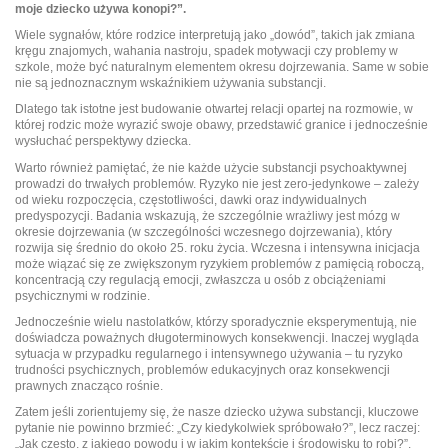
moje dziecko używa konopi?”.
Wiele sygnałów, które rodzice interpretują jako „dowód”, takich jak zmiana
kręgu znajomych, wahania nastroju, spadek motywacji czy problemy w
szkole, może być naturalnym elementem okresu dojrzewania. Same w sobie
nie są jednoznacznym wskaźnikiem używania substancji.
Dlatego tak istotne jest budowanie otwartej relacji opartej na rozmowie, w
której rodzic może wyrazić swoje obawy, przedstawić granice i jednocześnie
wysłuchać perspektywy dziecka.
Warto również pamiętać, że nie każde użycie substancji psychoaktywnej
prowadzi do trwałych problemów. Ryzyko nie jest zero-jedynkowe – zależy
od wieku rozpoczęcia, częstotliwości, dawki oraz indywidualnych
predyspozycji. Badania wskazują, że szczególnie wrażliwy jest mózg w
okresie dojrzewania (w szczególności wczesnego dojrzewania), który
rozwija się średnio do około 25. roku życia. Wczesna i intensywna inicjacja
może wiązać się ze zwiększonym ryzykiem problemów z pamięcią roboczą,
koncentracją czy regulacją emocji, zwłaszcza u osób z obciążeniami
psychicznymi w rodzinie.
Jednocześnie wielu nastolatków, którzy sporadycznie eksperymentują, nie
doświadcza poważnych długoterminowych konsekwencji. Inaczej wygląda
sytuacja w przypadku regularnego i intensywnego używania – tu ryzyko
trudności psychicznych, problemów edukacyjnych oraz konsekwencji
prawnych znacząco rośnie.
Zatem jeśli zorientujemy się, że nasze dziecko używa substancji, kluczowe
pytanie nie powinno brzmieć: „Czy kiedykolwiek spróbowało?”, lecz raczej:
„Jak często, z jakiego powodu i w jakim kontekście i środowisku to robi?”.