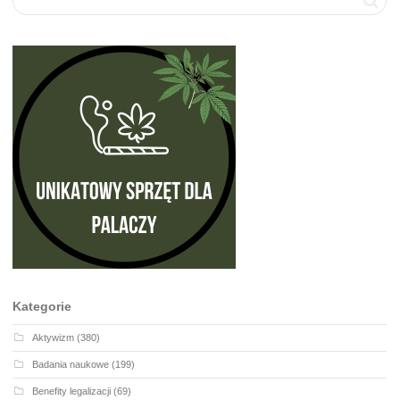
Kategorie
Aktywizm
(380)
Badania naukowe
(199)
Benefity legalizacji
(69)