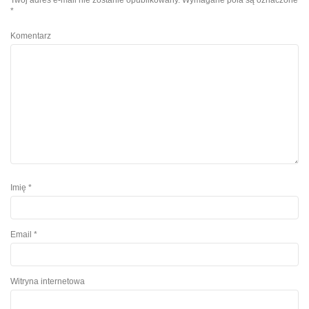
Twój adres e-mail nie zostanie opublikowany.
Wymagane pola są oznaczone
*
Komentarz
Imię
*
Email
*
Witryna internetowa