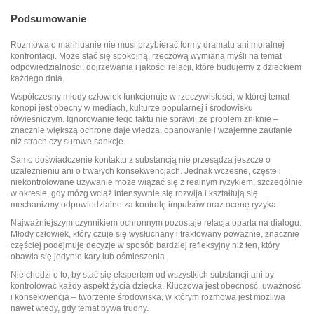
Podsumowanie
Rozmowa o marihuanie nie musi przybierać formy dramatu ani moralnej
konfrontacji. Może stać się spokojną, rzeczową wymianą myśli na temat
odpowiedzialności, dojrzewania i jakości relacji, które budujemy z dzieckiem
każdego dnia.
Współczesny młody człowiek funkcjonuje w rzeczywistości, w której temat
konopi jest obecny w mediach, kulturze popularnej i środowisku
rówieśniczym. Ignorowanie tego faktu nie sprawi, że problem zniknie –
znacznie większą ochronę daje wiedza, opanowanie i wzajemne zaufanie
niż strach czy surowe sankcje.
Samo doświadczenie kontaktu z substancją nie przesądza jeszcze o
uzależnieniu ani o trwałych konsekwencjach. Jednak wczesne, częste i
niekontrolowane używanie może wiązać się z realnym ryzykiem, szczególnie
w okresie, gdy mózg wciąż intensywnie się rozwija i kształtują się
mechanizmy odpowiedzialne za kontrolę impulsów oraz ocenę ryzyka.
Najważniejszym czynnikiem ochronnym pozostaje relacja oparta na dialogu.
Młody człowiek, który czuje się wysłuchany i traktowany poważnie, znacznie
częściej podejmuje decyzje w sposób bardziej refleksyjny niż ten, który
obawia się jedynie kary lub ośmieszenia.
Nie chodzi o to, by stać się ekspertem od wszystkich substancji ani by
kontrolować każdy aspekt życia dziecka. Kluczowa jest obecność, uważność
i konsekwencja – tworzenie środowiska, w którym rozmowa jest możliwa
nawet wtedy, gdy temat bywa trudny.