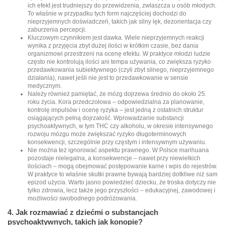
ich efekt jest trudniejszy do przewidzenia, zwłaszcza u osób młodych.
To właśnie w przypadku tych form najczęściej dochodzi do
nieprzyjemnych doświadczeń, takich jak silny lęk, dezorientacja czy
zaburzenia percepcji.
Kluczowym czynnikiem jest dawka. Wiele nieprzyjemnych reakcji
wynika z przyjęcia zbyt dużej ilości w krótkim czasie, bez dania
organizmowi przestrzeni na ocenę efektu. W praktyce młodzi ludzie
często nie kontrolują ilości ani tempa używania, co zwiększa ryzyko
przedawkowania subiektywnego (czyli zbyt silnego, nieprzyjemnego
działania), nawet jeśli nie jest to przedawkowanie w sensie
medycznym.
Należy również pamiętać, że mózg dojrzewa średnio do około 25.
roku życia. Kora przedczołowa – odpowiedzialna za planowanie,
kontrolę impulsów i ocenę ryzyka – jest jedną z ostatnich struktur
osiągających pełną dojrzałość. Wprowadzanie substancji
psychoaktywnych, w tym THC czy alkoholu, w okresie intensywnego
rozwoju mózgu może zwiększać ryzyko długoterminowych
konsekwencji, szczególnie przy częstym i intensywnym używaniu.
Nie można też ignorować aspektu prawnego. W Polsce marihuana
pozostaje nielegalna, a konsekwencje – nawet przy niewielkich
ilościach – mogą obejmować postępowanie karne i wpis do rejestrów.
W praktyce to właśnie skutki prawne bywają bardziej dotkliwe niż sam
epizod użycia. Warto jasno powiedzieć dziecku, że troska dotyczy nie
tylko zdrowia, lecz także jego przyszłości – edukacyjnej, zawodowej i
możliwości swobodnego podróżowania.
4.
Jak rozmawiać z dziećmi o substancjach
psychoaktywnych, takich jak konopie?