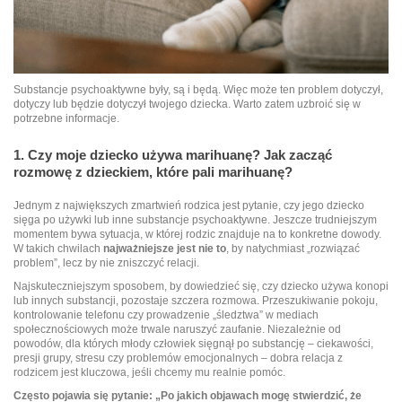
Substancje psychoaktywne były, są i będą. Więc może ten problem dotyczył,
dotyczy lub będzie dotyczył twojego dziecka. Warto zatem uzbroić się w
potrzebne informacje.
1. Czy moje dziecko używa marihuanę? Jak zacząć
rozmowę z dzieckiem, które pali marihuanę?
Jednym z największych zmartwień rodzica jest pytanie, czy jego dziecko
sięga po używki lub inne substancje psychoaktywne. Jeszcze trudniejszym
momentem bywa sytuacja, w której rodzic znajduje na to konkretne dowody.
W takich chwilach
najważniejsze jest nie to
, by natychmiast „rozwiązać
problem”, lecz by nie zniszczyć relacji.
Najskuteczniejszym sposobem, by dowiedzieć się, czy dziecko używa konopi
lub innych substancji, pozostaje szczera rozmowa. Przeszukiwanie pokoju,
kontrolowanie telefonu czy prowadzenie „śledztwa” w mediach
społecznościowych może trwale naruszyć zaufanie. Niezależnie od
powodów, dla których młody człowiek sięgnął po substancję – ciekawości,
presji grupy, stresu czy problemów emocjonalnych – dobra relacja z
rodzicem jest kluczowa, jeśli chcemy mu realnie pomóc.
Często pojawia się pytanie: „Po jakich objawach mogę stwierdzić, że