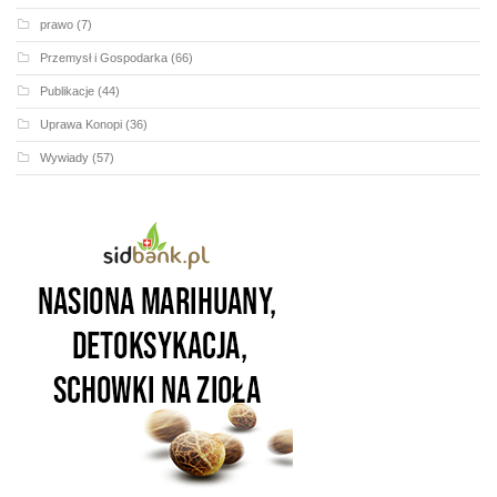
prawo
(7)
Przemysł i Gospodarka
(66)
Publikacje
(44)
Uprawa Konopi
(36)
Wywiady
(57)