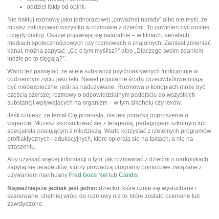
oddziel fakty od opinii.
Nie traktuj rozmowy jako jednorazowej „poważnej narady” albo nie myśl, że
musisz zatuszować wszystko w rozmowie z dziećmi. To powinien być proces
i ciągły dialog. Okazje pojawiają się naturalnie – w filmach, serialach,
mediach społecznościowych czy rozmowach o znajomych. Zamiast zmieniać
kanał, można zapytać: „Co o tym myślisz?” albo „Dlaczego twoim zdaniem
ludzie po to sięgają?”.
Warto też pamiętać, że wiele substancji psychoaktywnych funkcjonuje w
codziennym życiu jako leki. Nawet popularne środki przeciwbólowe mogą
być niebezpieczne, jeśli są nadużywane. Rozmowa o konopiach może być
częścią szerszej rozmowy o odpowiedzialnym podejściu do wszystkich
substancji wpływających na organizm – w tym alkoholu czy leków.
Jeśli czujesz, że temat Cię przerasta, nie jest porażką poproszenie o
wsparcie. Możesz skonsultować się z terapeutą, pedagogiem szkolnym lub
specjalistą pracującym z młodzieżą. Warto korzystać z rzetelnych programów
profilaktycznych i edukacyjnych, które opierają się na faktach, a nie na
straszeniu.
Aby uzyskać więcej informacji o tym, jak rozmawiać z dziećmi o narkotykach
zapytaj się terapeutów, którzy prowadzą programy pomocowe związane z
używaniem marihuany
Fred Goes Net
lub
Candis
Najważniejsze jednak jest jedno:
dziecko, które czuje się wysłuchane i
szanowane, chętniej wróci do rozmowy niż to, które zostało ocenione lub
zawstydzone.