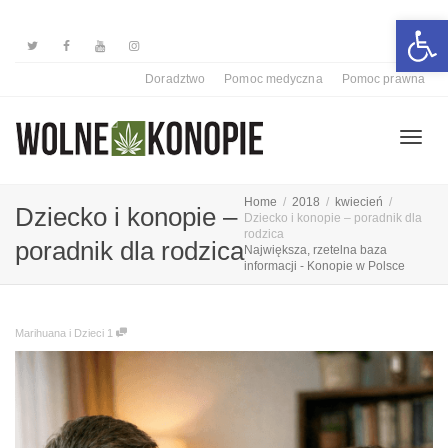
Otwórz 
Doradztwo
Pomoc medyczna
Pomoc prawna
Przełą
Home
2018
kwiecień
Dziecko i konopie –
Dziecko i konopie – poradnik dla
rodzica
poradnik dla rodzica
Największa, rzetelna baza
nawiga
informacji - Konopie w Polsce
Marihuana i Dzieci
1