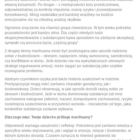
własną tożsamość. Po drugie – z niedojrzałości kory przedczołowej,
odpowiedzialnej za kontrolę impulsów, ocenę ryzyka i przewidywanie
konsekwencji. Mózg nastolatka jest bardziej wrażliwy na bodźce
emocjonalne niż na chłodną analizę skutków.
Ogromne znaczenie ma również grupa rówieśnicza. W tym wieku potrzeba
przynależności jest bardzo silna. Dla części młodych ludzi
eksperymentowanie z substancjami bywa sposobem na zdobycie akceptacji,
sympatii czy poczucia bycia „częścią grupy”.
Z drugiej strony marihuana może być postrzegana jako sposób radzenia
sobie z trudnościami – stresem, napięciem, niską samooceną, samotnością
czy konfliktami w domu. Jeśli dziecko nie ma wykształconych zdrowych
strategii regulowania emocji, może sięgać po substancję jako szybkie
rozwiązanie problemu.
Istotnym czynnikiem ryzyka jest także historia uzależnień w rodzinie.
Predyspozycje mogą mieć zarówno charakter genetyczny, jak i
środowiskowy. Dzieci obserwują, w jaki sposób dorośli radzą sobie ze
stresem i trudnościami. Jeśli w domu dominowały substancje lub inne
zachowania nałogowe (alkohol, hazard, kompulsywne zachowania), ryzyko
rozwinięcia uzależnienia w przyszłości wzrasta – niezależnie od tego, jaka
konkretnie substancja zostanie wybrana.
Dlaczego więc Twoje dziecko próbuje marihuany?
Odpowiedź wymaga uważności i refleksji. Potrzebna jest zarówno wiedza o
specyfice wieku dojrzewania, jak i wgląd w emocje, relacje i środowisko, w
którym dziecko dorasta. Czasem oznacza to również gotowość do