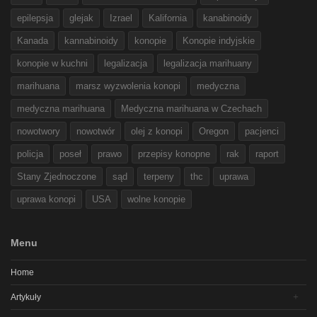
epilepsja
glejak
Izrael
Kalifornia
kanabinoidy
Kanada
kannabinoidy
konopie
Konopie indyjskie
konopie w kuchni
legalizacja
legalizacja marihuany
marihuana
marsz wyzwolenia konopi
medyczna
medyczna marihuana
Medyczna marihuana w Czechach
nowotwory
nowotwór
olej z konopi
Oregon
pacjenci
policja
poseł
prawo
przepisy konopne
rak
raport
Stany Zjednoczone
sąd
terpeny
thc
uprawa
uprawa konopi
USA
wolne konopie
Menu
Home
Artykuły