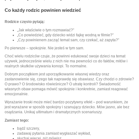
Co każdy rodzic powinien wiedzieć
Rodzice często pytają:
„Jak właściwie o tym rozmawiać?”
„Co powiedzieć, gdy dziecko widzi fajkę wodną w filmie?”
„Czy powinienem zacząć temat sam, czy czekać, aż zapyta?”
Po pierwsze – spokojnie. Nie jesteś w tym sam.
Choć wielu rodziców czuje, że powinni edukować swoje dzieci na temat
używek, jednocześnie wielu z nich nie ma pewności co do faktów, mitów i
realnych skutków używania konopi. To normalne.
Dobrym początkiem jest uporządkowanie własnej wiedzy oraz
zastanowienie się, czego tak naprawdę się obawiasz. Czy chodzi o zdrowie?
O prawo? O środowisko rówieśnicze? O utratę kontroli? Świadomość
własnych obaw pomaga mówić spokojnie i konkretnie, zamiast reagować
emocjonalnie.
Wyrażanie troski może mieć bardzo pozytywny efekt – pod warunkiem, że
jest wyrażane w sposób spokojny i szanujący dziecko. Mów jasno, ale bez
osądzania. Unikaj ultimatum i dramatycznych scenariuszy.
Zamiast tego:
bądź szczery,
zadawaj pytania zamiast wygłaszać wykład,
słuchaj więcej, niż mówisz,