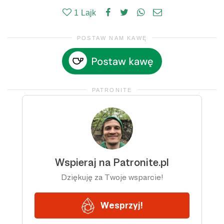
1
Lajk
POSTAW NAM KAWĘ
PATRONITE