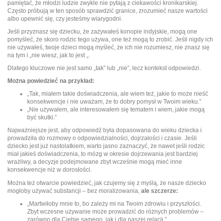
pamiętać, że młodzi ludzie zwykle nie pytają z ciekawości kronikarskiej.
Często próbują w ten sposób sprawdzić granice, zrozumieć nasze wartości
albo upewnić się, czy jesteśmy wiarygodni.
Jeśli przyznasz się dziecku, że zażywałeś konopie indyjskie, mogą one
pomyśleć, że skoro rodzic tego używa, one też mogą to zrobić. Jeśli nigdy ich
nie używałeś, twoje dzieci mogą myśleć, że ich nie rozumiesz, nie znasz się
na tym i „nie wiesz, jak to jest „.
Dlatego kluczowe nie jest samo „tak” lub „nie”, lecz kontekst odpowiedzi.
Można powiedzieć na przykład:
„Tak, miałem takie doświadczenia, ale wiem też, jakie to może nieść
konsekwencje i nie uważam, że to dobry pomysł w Twoim wieku.”
„Nie używałem, ale interesowałem się tematem i wiem, jakie mogą
być skutki.”
Najważniejsze jest, aby odpowiedź była dopasowana do wieku dziecka i
prowadziła do rozmowy o odpowiedzialności, dojrzałości i czasie. Jeśli
dziecko jest już nastolatkiem, warto jasno zaznaczyć, że nawet jeśli rodzic
miał jakieś doświadczenia, to mózg w okresie dojrzewania jest bardziej
wrażliwy, a decyzje podejmowane zbyt wcześnie mogą mieć inne
konsekwencje niż w dorosłości.
Można też otwarcie powiedzieć, jak czujemy się z myślą, że nasze dziecko
mogłoby używać substancji – bez moralizowania,
ale szczerze:
„Martwiłoby mnie to, bo zależy mi na Twoim zdrowiu i przyszłości.
Zbyt wczesne używanie może prowadzić do różnych problemów –
zarówno dla Ciebie samego, jak i dla naszej relacji.”