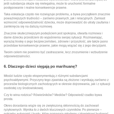
jeśli substancja okaże się nielegalna, może to uruchomić formalne
postępowanie i realne konsekwencje prawne.
Taka eskalacja często nie rozwiązuje problemu, a bywa początkiem znacznie
poważniejszych trudności – zarówno prawnych, jak i relacyjnych. Zamiast
wzmocnić odpowiedzialność dziecka, może doprowadzić do utraty zaufania i
zamknięcia się na dalszą rozmowę.
Znacznie skuteczniejszym podejściem jest spokojna, otwarta rozmowa i
danie dziecku przestrzeni do wyjaśnienia swojej sytuacji. Rozmawiając,
wyrażaj troskę o jego bezpieczeństwo, zdrowie i przyszłość, ale także jasno
przedstaw konsekwencje prawne, jakie mogą wiązać się z jego decyzjami.
Twoim celem nie powinno być zastraszanie, lecz zrozumienie i wzbudzenie
odpowiedzialności.
6. Dlaczego dzieci sięgają po marihuanę?
Młodzi ludzie często eksperymentują z różnymi substancjami
psychoaktywnymi. Przyczyny tego zjawiska są złożone i wynikają zarówno z
procesów biologicznych zachodzących w okresie dojrzewania, jak i z sytuacji
osobistej czy środowiskowej.
Czy to wina rodzica? Rówieśników? Mediów? Odpowiedź rzadko bywa
prosta.
Okres dorastania wiąże się ze zwiększoną skłonnością do zachowań
ryzykownych. Wynika to z dwóch kluczowych czynników. Po pierwsze –
potrzeby autonomii i buntu, które pomagają młodemu człowiekowi budować