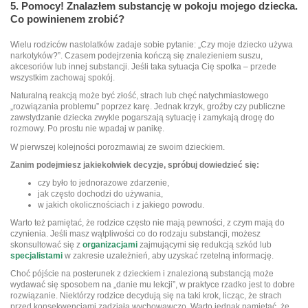
5. Pomocy! Znalazłem substancję w pokoju mojego dziecka.
Co powinienem zrobić?
Wielu rodziców nastolatków zadaje sobie pytanie: „Czy moje dziecko używa
narkotyków?”. Czasem podejrzenia kończą się znalezieniem suszu,
akcesoriów lub innej substancji. Jeśli taka sytuacja Cię spotka – przede
wszystkim zachowaj spokój.
Naturalną reakcją może być złość, strach lub chęć natychmiastowego
„rozwiązania problemu” poprzez karę. Jednak krzyk, groźby czy publiczne
zawstydzanie dziecka zwykle pogarszają sytuację i zamykają drogę do
rozmowy. Po prostu nie wpadaj w panikę.
W pierwszej kolejności porozmawiaj ze swoim dzieckiem.
Zanim podejmiesz jakiekolwiek decyzje, spróbuj dowiedzieć się:
czy było to jednorazowe zdarzenie,
jak często dochodzi do używania,
w jakich okolicznościach i z jakiego powodu.
Warto też pamiętać, że rodzice często nie mają pewności, z czym mają do
czynienia. Jeśli masz wątpliwości co do rodzaju substancji, możesz
skonsultować się z
organizacjami
zajmującymi się redukcją szkód lub
specjalistami
w zakresie uzależnień, aby uzyskać rzetelną informację.
Choć pójście na posterunek z dzieckiem i znalezioną substancją może
wydawać się sposobem na „danie mu lekcji”, w praktyce rzadko jest to dobre
rozwiązanie. Niektórzy rodzice decydują się na taki krok, licząc, że strach
przed konsekwencjami zadziała wychowawczo. Warto jednak pamiętać, że