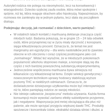
Autorytet rodzica nie polega na nieomylności, lecz na konsekwencji i
wiarygodności. Dziecko szybciej zaufa osobie, która mówi spokojnie i
spójnie, niż tej, która reaguje strachem albo hipokryzją. Najważniejsze, by
rozmowa nie zamknęła się w jednym pytaniu, lecz stała się początkiem
dialogu.
Podejmując decyzję, jak rozmawiać z dzieckiem, warto pamiętać:
W ostatnich latach kontakt z marihuaną deklaruje znacząca część
młodych ludzi. Badania pokazują, że w grupie 15 – 24 lata odsetek
osób, które przynajmniej raz w życiu miały styczność z konopiami,
sięga kilkudziesięciu procent. Oznacza to, że temat nie jest
marginalny ani egzotyczny – dla wielu nastolatków jest to zjawisko
obecne w ich otoczeniu i coraz częściej postrzegane jako coś
„normalnego”. Widać też wyraźnie, że w młodszych pokoleniach
popularność alkoholu stopniowo maleje, a konopie stają się dla
części z nich bardziej powszechną substancją eksperymentalną.
Jednocześnie współczesna marihuana bywa silniejsza niż
kilkanaście czy kilkadziesiąt lat temu. Dzięki selekcji genetycznej i
nowoczesnym technikom uprawy hodowcy stabilizują wyższe
poziomy THC w niektórych odmianach. Oznacza to, że
doświadczenie dzisiejszego użytkownika może być intensywniejsze
niż to, które pamiętają rodzice ze swojej młodości.
Nie istnieje całkowicie „bezpieczna” metoda używania. Każda forma
konsumpcji może wywołać zarówno efekty subiektywnie przyjemne,
jak i negatywne. Waporyzacja jest mniej obciążająca dla płuc niż
palenie, ale może sprzyjać przyjęciu większej dawki THC. Produkty
spożywcze i koncentraty (oleje, ekstrakty) działają silniej i dłużej, a