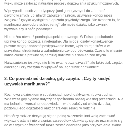
wieku może zakłócać naturalne procesy dojrzewania struktur mózgowych.
W przypadku osób z predyspozycjami genetycznymi do zaburzeń
psychotycznych lub silnych zaburzeń nastroju, używanie konopi może
zwiększać ryzyko wystąpienia epizodu psychotycznego. Nie oznacza to, że
marihuana „powoduje schizofrenię”, ale może działać jako czynnik
wyzwalający u osób podatnych.
Nie można również pominąć aspektu prawnego. W Polsce posiadanie i
uprawa konopi pozostają nielegalne. Dla młodej osoby konsekwencje
prawne mogą oznaczać postępowanie karne, wpis do rejestrów, a w
przyszłości utrudnienia w zatrudnieniu czy podróżowaniu. Często to właśnie
konsekwencje prawne są bardziej dotkliwe niż sam epizod użycia.
Najważniejsze jest więc nie tylko pytanie „czy używa?”, ale także „jak często,
dlaczego i czy zaczyna to wpływać na jego funkcjonowanie?”.
3. Co powiedzieć dziecku, gdy zapyta: „Czy ty kiedyś
używałeś marihuany?”
Rozmowa z dzieckiem o substancjach psychoaktywnych bywa trudna,
zwłaszcza gdy pytanie dotyczy bezpośrednio naszej własnej przeszłości. Nie
ma jednej uniwersalnej odpowiedzi – wiele zależy od wieku dziecka,
poziomu jego dojrzałości oraz charakteru relacji w rodzinie.
Niektórzy rodzice decydują się na pełną szczerość. Inni wolą zachować
większy dystans i nie ujawniać szczegółów, obawiając się, że przyznanie się
do własnych doświadczeń może zostać odebrane jako przyzwolenie. Warto