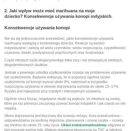
2. Jaki wpływ może mieć marihuana na moje
dziecko? Konsekwencje używania konopi indyjskich.
Konsekwencje używania konopi
Nie da się jednoznacznie przewidzieć, jakie konsekwencje używania
marihuany wystąpią u konkretnego dziecka. Reakcje są bardzo
indywidualne i zależą od wielu czynników: wieku rozpoczęcia, częstotliwości
używania, dawki, predyspozycji psychicznych oraz środowiska.
Część młodych osób eksperymentuje kilka razy i nie doświadcza istotnych,
długoterminowych skutków.
Jednak u pewnego odsetka użytkowników rozwija się problemowe używanie
lub uzależnienie. Badania wskazują, że w populacji ogólnej ryzyko
uzależnienia od konopi wynosi około 9%, natomiast w przypadku
rozpoczęcia używania w okresie dojrzewania wzrasta do około 15–17%.
Ryzyko jest najwyższe przy częstym i intensywnym używaniu.
Ogólnie rzecz biorąc, negatywne skutki są większe, im młodsze są osoby,
które po raz pierwszy zaczynają używać konopi indyjskich i jak często po nie
sięgają.
Okres dojrzewania jest kluczowy dla rozwoju mózgu, Kora przedczołowa –
odpowiedzialna za kontrolę impulsów, planowanie i ocenę ryzyka – rozwija
się średnio do około 25. roku życia.
Układ endokannabinoidowy
odgrywa w
tym procesie ważną rolę, dlatego regularna ekspozycja na THC w młodym