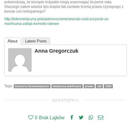
potwierdzają, że konopie indyjskie mogą wspomagać leczenie raka.
Dlaczego zatem władze tylu krajów tak zaciekle bronią prawa czyniącego z
konopi coś nielegalnego?
http://tylkomedycyna.pl/wiadomosc/amerykanski-rzad-przyznal-ze-
marihuana-zabija-komorki-rakowe
About
Latest Posts
Anna Gregorczuk
Tags:
koncerny farmaceutyczne
medyczna marihuana
prawo
rak
USA
UDOSTĘPNIJ
0
Brak Lajków