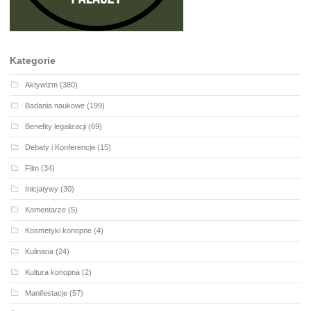
Kategorie
Aktywizm
(380)
Badania naukowe
(199)
Benefity legalizacji
(69)
Debaty i Konferencje
(15)
Film
(34)
Inicjatywy
(30)
Komentarze
(5)
Kosmetyki konopne
(4)
Kulinaria
(24)
Kultura konopna
(2)
Manifestacje
(57)