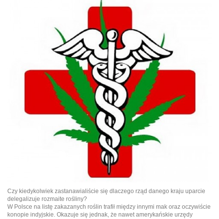
Czy kiedykolwiek zastanawialiście się dlaczego rząd danego kraju uparcie
delegalizuje rozmaite rośliny?
W Polsce na listę zakazanych roślin trafił między innymi mak oraz oczywiście
konopie indyjskie. Okazuje się jednak, że nawet amerykańskie urzędy