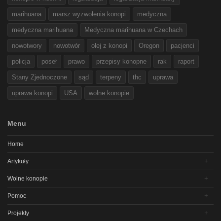
marihuana
marsz wyzwolenia konopi
medyczna
medyczna marihuana
Medyczna marihuana w Czechach
nowotwory
nowotwór
olej z konopi
Oregon
pacjenci
policja
poseł
prawo
przepisy konopne
rak
raport
Stany Zjednoczone
sąd
terpeny
thc
uprawa
uprawa konopi
USA
wolne konopie
Menu
Home
Artykuły
Wolne konopie
Pomoc
Projekty