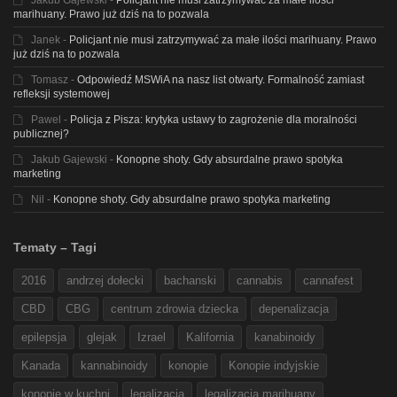
Jakub Gajewski
-
Policjant nie musi zatrzymywać za małe ilości
marihuany. Prawo już dziś na to pozwala
Janek
-
Policjant nie musi zatrzymywać za małe ilości marihuany. Prawo
już dziś na to pozwala
Tomasz
-
Odpowiedź MSWiA na nasz list otwarty. Formalność zamiast
refleksji systemowej
Pawel
-
Policja z Pisza: krytyka ustawy to zagrożenie dla moralności
publicznej?
Jakub Gajewski
-
Konopne shoty. Gdy absurdalne prawo spotyka
marketing
Nil
-
Konopne shoty. Gdy absurdalne prawo spotyka marketing
Tematy – Tagi
2016
andrzej dołecki
bachanski
cannabis
cannafest
CBD
CBG
centrum zdrowia dziecka
depenalizacja
epilepsja
glejak
Izrael
Kalifornia
kanabinoidy
Kanada
kannabinoidy
konopie
Konopie indyjskie
konopie w kuchni
legalizacja
legalizacja marihuany