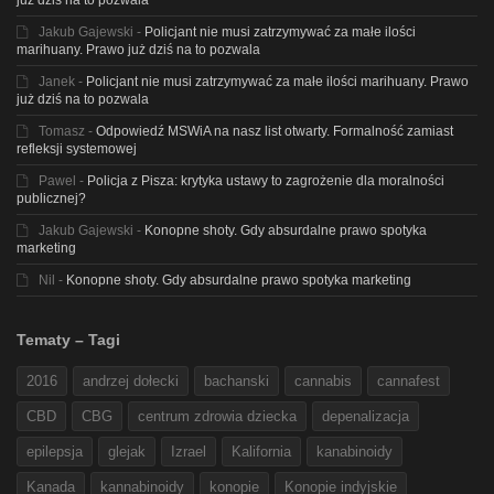
już dziś na to pozwala
Jakub Gajewski
-
Policjant nie musi zatrzymywać za małe ilości
marihuany. Prawo już dziś na to pozwala
Janek
-
Policjant nie musi zatrzymywać za małe ilości marihuany. Prawo
już dziś na to pozwala
Tomasz
-
Odpowiedź MSWiA na nasz list otwarty. Formalność zamiast
refleksji systemowej
Pawel
-
Policja z Pisza: krytyka ustawy to zagrożenie dla moralności
publicznej?
Jakub Gajewski
-
Konopne shoty. Gdy absurdalne prawo spotyka
marketing
Nil
-
Konopne shoty. Gdy absurdalne prawo spotyka marketing
Tematy – Tagi
2016
andrzej dołecki
bachanski
cannabis
cannafest
CBD
CBG
centrum zdrowia dziecka
depenalizacja
epilepsja
glejak
Izrael
Kalifornia
kanabinoidy
Kanada
kannabinoidy
konopie
Konopie indyjskie