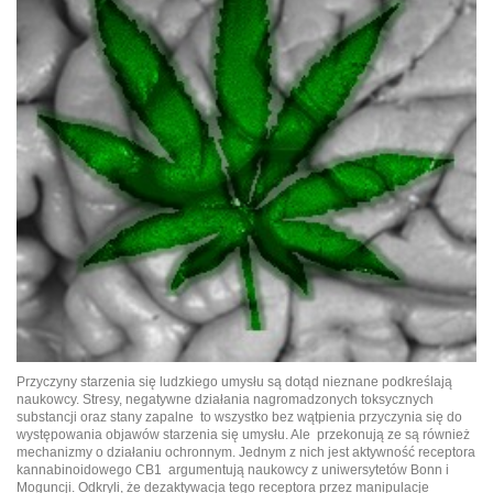
Przyczyny starzenia się ludzkiego umysłu są dotąd nieznane podkreślają
naukowcy. Stresy, negatywne działania nagromadzonych toksycznych
substancji oraz stany zapalne to wszystko bez wątpienia przyczynia się do
występowania objawów starzenia się umysłu. Ale przekonują ze są również
mechanizmy o działaniu ochronnym. Jednym z nich jest aktywność receptora
kannabinoidowego CB1 argumentują naukowcy z uniwersytetów Bonn i
Moguncji. Odkryli, że dezaktywacja tego receptora przez manipulacje