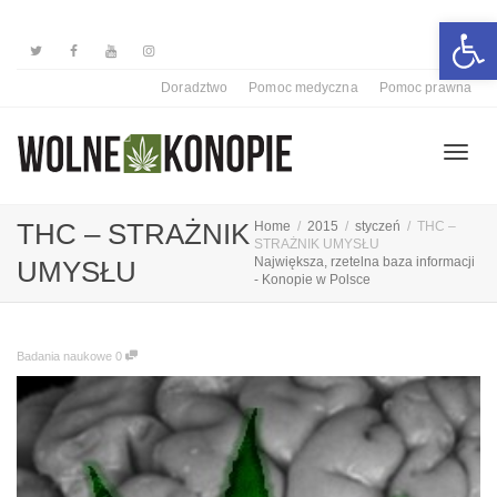
Otwórz 
Doradztwo
Pomoc medyczna
Pomoc prawna
Przełą
THC – STRAŻNIK
Home
2015
styczeń
THC –
STRAŻNIK UMYSŁU
Największa, rzetelna baza informacji
UMYSŁU
- Konopie w Polsce
nawiga
Badania naukowe
0