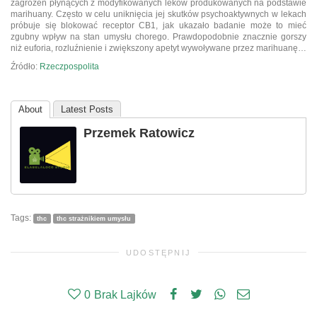
zagrożeń płynących z modyfikowanych leków produkowanych na podstawie
marihuany. Często w celu uniknięcia jej skutków psychoaktywnych w lekach
próbuje się blokować receptor CB1, jak ukazało badanie może to mieć
zgubny wpływ na stan umysłu chorego. Prawdopodobnie znacznie gorszy
niż euforia, rozluźnienie i zwiększony apetyt wywoływane przez marihuanę…
Źródło:
Rzeczpospolita
About
Latest Posts
Przemek Ratowicz
Tags:
thc
thc strażnikiem umysłu
UDOSTĘPNIJ
0
Brak Lajków