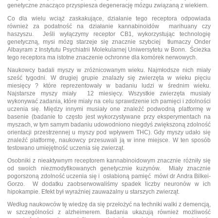
genetyczne znacząco przyspiesza degenerację mózgu związaną z wiekiem.
Co dla wielu wciąż zaskakujące, działanie tego receptora odpowiada
również za podatność na działanie kannabinoidów marihuany czy
haszyszu. Jeśli wyłączymy receptor CB1, wykorzystując technologię
genetyczną, mysi mózg starzeje się znacznie szybciej tłumaczy Onder
Albayram z Instytutu Psychiatrii Molekularnej Uniwersytetu w Bonn. Ścieżka
tego receptora ma istotne znaczenie ochronne dla komórek nerwowych.
Naukowcy badali myszy w zróżnicowanym wieku. Najmłodsze nich miały
sześć tygodni. W drugiej grupie znalazły się zwierzęta w wieku pięciu
miesięcy ? które reprezentowały w badaniu ludzi w średnim wieku.
Najstarsze myszy miały 12 miesięcy. Wszystkie zwierzęta musiały
wykonywać zadania, które miały na celu sprawdzenie ich pamięci i zdolności
uczenia się. Między innymi musiały one znaleźć podwodną platformę w
basenie (badanie to często jest wykorzystywane przy eksperymentach na
myszach, w tym samym badaniu udowodniono niegdyś zwiększoną zdolność
orientacji przestrzennej u myszy pod wpływem THC). Gdy myszy udało się
znaleźć platformę, naukowcy przesuwali ją w inne miejsce. W ten sposób
testowano umiejętność uczenia się zwierząt.
Osobniki z nieaktywnym receptorem kannabinoidowym znacznie różniły się
od swoich niezmodyfikowanych genetycznie kuzynów. Miały znacznie
pogorszoną zdolność uczenia się i osłabioną pamięć mówi dr Andra Bilkei-
Gorzo. W dodatku zaobserwowaliśmy spadek liczby neuronów w ich
hipokampie. Efekt był wyraźniej zauważalny u starszych zwierząt.
Według naukowców tę wiedzę da się przełożyć na techniki walki z demencją,
w szczególności z alzheimerem. Badania ukazują również możliwość