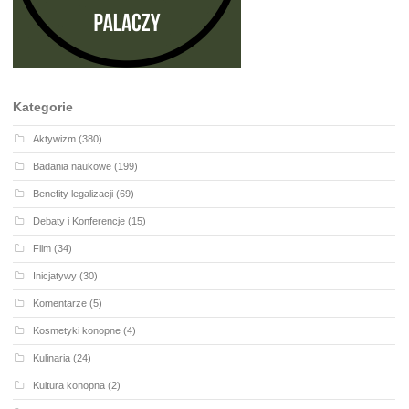
Kategorie
Aktywizm
(380)
Badania naukowe
(199)
Benefity legalizacji
(69)
Debaty i Konferencje
(15)
Film
(34)
Inicjatywy
(30)
Komentarze
(5)
Kosmetyki konopne
(4)
Kulinaria
(24)
Kultura konopna
(2)