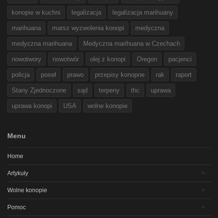
konopie w kuchni
legalizacja
legalizacja marihuany
marihuana
marsz wyzwolenia konopi
medyczna
medyczna marihuana
Medyczna marihuana w Czechach
nowotwory
nowotwór
olej z konopi
Oregon
pacjenci
policja
poseł
prawo
przepisy konopne
rak
raport
Stany Zjednoczone
sąd
terpeny
thc
uprawa
uprawa konopi
USA
wolne konopie
Menu
Home
Artykuły
Wolne konopie
Pomoc