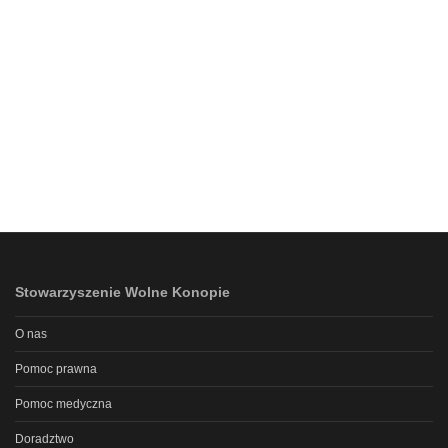
Stowarzyszenie Wolne Konopie
O nas
Pomoc prawna
Pomoc medyczna
Doradztwo