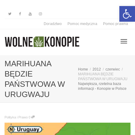
Otwórz 
Doradztwo
Pomoc medyczna
Pomoc prawna
Przełą
MARIHUANA
Home
2012
czerwiec
BĘDZIE
MARIHUANA BĘDZIE
nawiga
PAŃSTWOWA W URUGWAJU
PAŃSTWOWA W
Największa, rzetelna baza
informacji - Konopie w Polsce
URUGWAJU
Polityka i Prawo
0