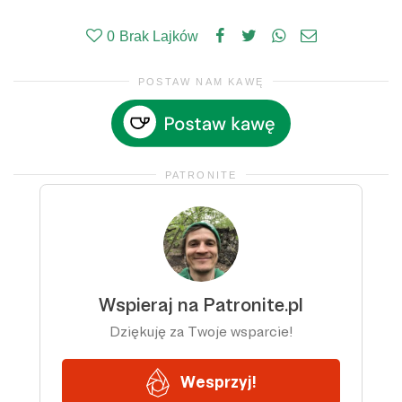
0
Brak Lajków
POSTAW NAM KAWĘ
PATRONITE