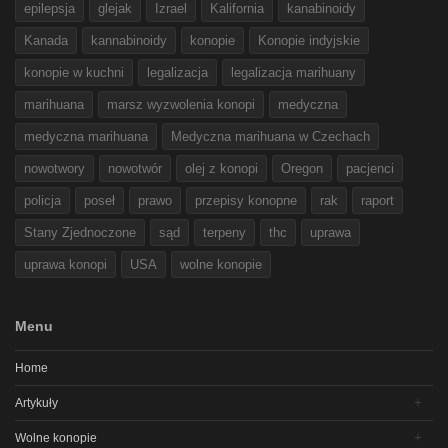
epilepsja
glejak
Izrael
Kalifornia
kanabinoidy
Kanada
kannabinoidy
konopie
Konopie indyjskie
konopie w kuchni
legalizacja
legalizacja marihuany
marihuana
marsz wyzwolenia konopi
medyczna
medyczna marihuana
Medyczna marihuana w Czechach
nowotwory
nowotwór
olej z konopi
Oregon
pacjenci
policja
poseł
prawo
przepisy konopne
rak
raport
Stany Zjednoczone
sąd
terpeny
thc
uprawa
uprawa konopi
USA
wolne konopie
Menu
Home
Artykuły
Wolne konopie