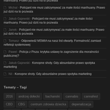
marihuany. Prawo już dziś na to pozwala
Michal
-
Policjant nie musi zatrzymywać za małe ilości marihuany. Prawo
już dziś na to pozwala
Jakub Gajewski
-
Policjant nie musi zatrzymywać za małe ilości
marihuany. Prawo już dziś na to pozwala
Janek
-
Policjant nie musi zatrzymywać za małe ilości marihuany. Prawo
już dziś na to pozwala
Tomasz
-
Odpowiedź MSWiA na nasz list otwarty. Formalność zamiast
refleksji systemowej
Pawel
-
Policja z Pisza: krytyka ustawy to zagrożenie dla moralności
publicznej?
Jakub Gajewski
-
Konopne shoty. Gdy absurdalne prawo spotyka
marketing
Nil
-
Konopne shoty. Gdy absurdalne prawo spotyka marketing
Tematy – Tagi
2016
andrzej dołecki
bachanski
cannabis
cannafest
CBD
CBG
centrum zdrowia dziecka
depenalizacja