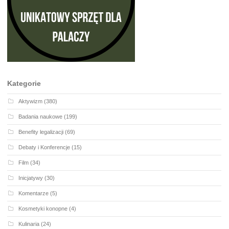
Kategorie
Aktywizm
(380)
Badania naukowe
(199)
Benefity legalizacji
(69)
Debaty i Konferencje
(15)
Film
(34)
Inicjatywy
(30)
Komentarze
(5)
Kosmetyki konopne
(4)
Kulinaria
(24)